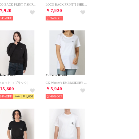
LOGO BACK PRINT T-SHIRT （WHITE）
LOGO BACK PRINT T-SHIRT （BLACK）
7,920
￥7,920
34%
34%
lvin Klein
Calvin Klein
ウェット （ブラック）
CK Women’s EMBROIDERY SLIM TEE （WHITE）
15,800
￥5,940
34%
￥1,000
40%