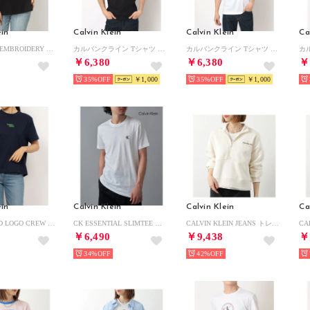
ein
Calvin Klein
Calvin Klein
Ca
CK Women’s EMBROIDERY SLIM TEE （BLACK）
カルバンクライン Tシャツ 半袖 （ブラック）
カルバンクライン Tシャツ 半袖 （ホワイト）
￥6,380
￥6,380
￥
35%
￥1,000
35%
￥1,000
ein
Calvin Klein
Calvin Klein
Ca
SS FLOCKED LOGO CREW （BARITONE BLUE）
CK ESSENTIAL SLIMTEE ワンポイント ロゴ Tシャツ J30J314544BAE （ホワイト）
CALVIN KLEIN JEANS トレーナー 472025S ハーフジップ （100/antiquewhite）
￥6,490
￥9,438
￥
34%
42%