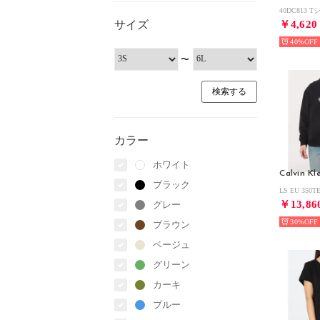
40DC813
サイズ
￥4,620
40%
〜
カラー
ホワイト
Calvin Kl
ブラック
￥13,86
グレー
30%
ブラウン
ベージュ
グリーン
カーキ
ブルー