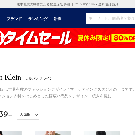
熊本地震の影響による配送遅延
｜ 7/30(木)14時〜 送料改訂
詳細
詳細
リ
ブランド
ランキング
新着
n Klein
カルバン クライン
n Klein は世界有数のファッションデザイン / マーケティングスタジオの一つです。
クション衣料をはじめとした幅広い商品をデザイン
…
続きを読む
39
件