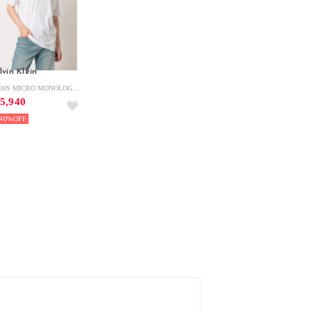
lvin Klein
SS 30S MICRO MONOLOGO GRAPHIC TEE （WHITE）
5,940
40%