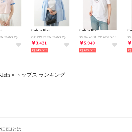
ein
Calvin Klein
Calvin Klein
Ca
CALVIN KLEIN JEANS Tシャツ 47B808G 半袖 カットソー （690/CRYSTAL-PINK）
CALVIN KLEIN JEANS TシャツE 44C901G 半袖 カットソー （110/BrilliantWhite）
SS 30s WHSL CK WORD CIRCLE GRAPH （WHITE）
￥3,421
￥5,940
￥
74%
40%
n Klein × トップス ランキング
NDELIとは