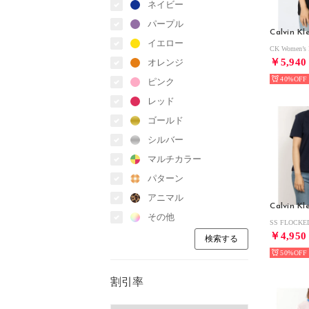
ネイビー
パープル
Calvin Kl
イエロー
￥5,940
オレンジ
40%
ピンク
レッド
ゴールド
シルバー
マルチカラー
パターン
アニマル
Calvin Kl
その他
￥4,950
50%
割引率