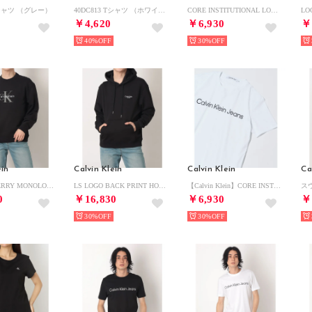
 Tシャツ （グレー）
40DC813 Tシャツ （ホワイト）
CORE INSTITUTIONAL LOGO SLIM TEE J30J322552 （ブラック）
￥4,620
￥6,930
￥
40%
30%
ein
Calvin Klein
Calvin Klein
Ca
LS EU 350TERRY MONOLOGO CN SWTSH （BLACK）
LS LOGO BACK PRINT HOODIE （BLACK）
【Calvin Klein】CORE INSTITUTIONAL LOGO SLIM TEE J30J322552 （ホワイト）
ス
0
￥16,830
￥6,930
￥
30%
30%