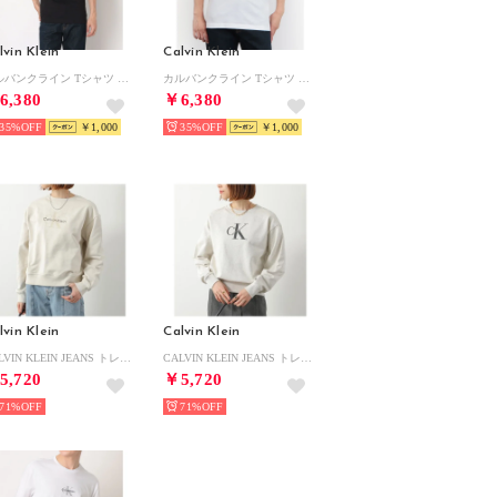
lvin Klein
Calvin Klein
カルバンクライン Tシャツ 半袖 （ブラック）
カルバンクライン Tシャツ 半袖 （ホワイト）
6,380
￥6,380
35%
￥1,000
35%
￥1,000
lvin Klein
Calvin Klein
CALVIN KLEIN JEANS トレーナー 47B234G スウェット （100/turtledove）
CALVIN KLEIN JEANS トレーナー 47B234G スウェット （050/vanilla-heather）
5,720
￥5,720
71%
71%