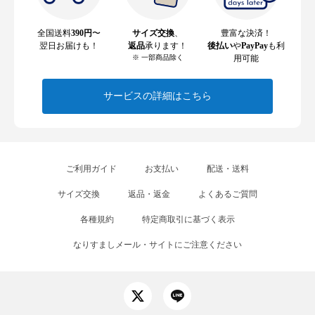
全国送料
390円
〜
サイズ交換
、
豊富な決済！
翌日お届けも！
返品
承ります！
後払い
や
PayPay
も利
※ 一部商品除く
用可能
サービスの詳細はこちら
ご利用ガイド
お支払い
配送・送料
サイズ交換
返品・返金
よくあるご質問
各種規約
特定商取引に基づく表示
なりすましメール・サイトにご注意ください