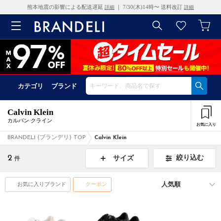
熊本地震の影響による配送遅延
｜ 7/30(木)14時〜 送料改訂
詳細
詳細
カテゴリ
ブランド
Calvin Klein
カルバン クライン
お気に入り
BRANDELI (ブランデリ) TOP
Calvin Klein
2
絞り込む
サイズ
件
お気に入りブランド
クーポン