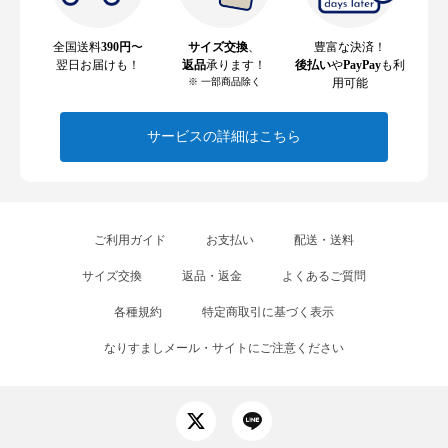
全国送料
390円
〜
サイズ交換
、
豊富な決済！
翌日お届けも！
返品
承ります！
後払い
や
PayPay
も利
※ 一部商品除く
用可能
サービスの詳細はこちら
ご利用ガイド
お支払い
配送・送料
サイズ交換
返品・返金
よくあるご質問
各種規約
特定商取引に基づく表示
なりすましメール・サイトにご注意ください