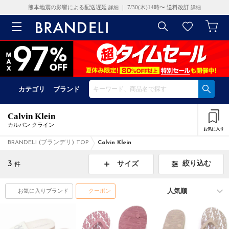
熊本地震の影響による配送遅延
｜ 7/30(木)14時〜 送料改訂
詳細
詳細
カテゴリ
ブランド
Calvin Klein
カルバン クライン
お気に入り
BRANDELI (ブランデリ) TOP
Calvin Klein
3
絞り込む
サイズ
件
お気に入りブランド
クーポン