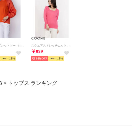
COOMB
シャツコンビカットソー （レッド）
スクエアストレッチニット （ピンク）
￥899
15
94%
15
B × トップス ランキング