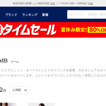
熊本地震の影響による配送遅延
｜ 7/30(木)14時〜 送料改訂
詳細
詳細
リ
ブランド
ランキング
新着
MB
クーム
ートとマニッシュ」をベースとしたスタイリングを提案。大人カジュアルなリ
のシーンをカバーします。トレンドをラフにそしてさりげなく表現した大人の
2
件