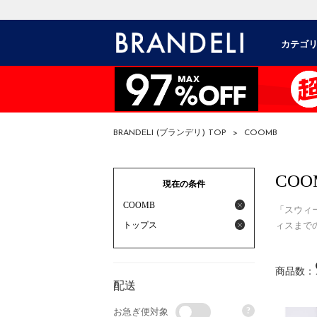
カテゴ
BRANDELI (ブランデリ) TOP
>
COOMB
COO
現在の条件
COOMB
「スウィ
トップス
ィスまで
商品数：
配送
?
お急ぎ便対象