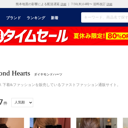
熊本地震の影響による配送遅延
｜ 7/30(木)14時〜 送料改訂
詳細
詳細
リ
ブランド
ランキング
新着
nd Hearts
ダイヤモンドハーツ
ス 下着&ファッションを販売しているファストファッション通販サイト。
7
件