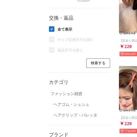
交換・返品
全て表示
Diamond 
サイズ交換不可を除く
￥220
返品不可を除く
88%
カテゴリ
ファッション雑貨
ヘアゴム・シュシュ
Diamond 
ヘアクリップ・バレッタ
￥220
77%
ブランド