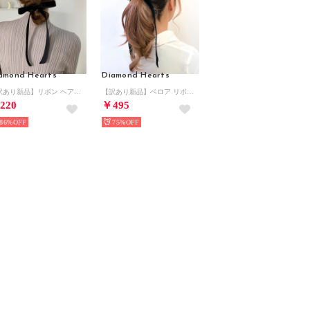
amond Hearts
Diamond Hearts
【訳あり新品】リボン ヘアクリップ 華奢 韓国 韓国ファッション （ブラック）
【訳あり新品】ベロア リボン ヘアゴム シック シンプル 韓国 韓国ファッション （ブラック）
220
￥495
86%
75%