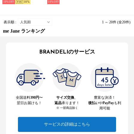
10%
10
10%
表示順 :
1 ～ 20件 (全20件)
me Jane ランキング
BRANDELIのサービス
全国送料
390円
〜
サイズ交換
、
豊富な決済！
翌日お届けも！
返品
承ります！
後払い
や
PayPay
も利
※ 一部商品除く
用可能
サービスの詳細はこちら