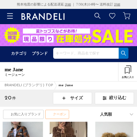
熊本地震の影響による配送遅延
｜ 7/30(木)14時〜 送料改訂
詳細
詳細
カテゴリ
ブランド
me Jane
ミージェーン
お気に入り
BRANDELI (ブランデリ) TOP
me Jane
20
絞り込む
サイズ
件
お気に入りブランド
クーポン