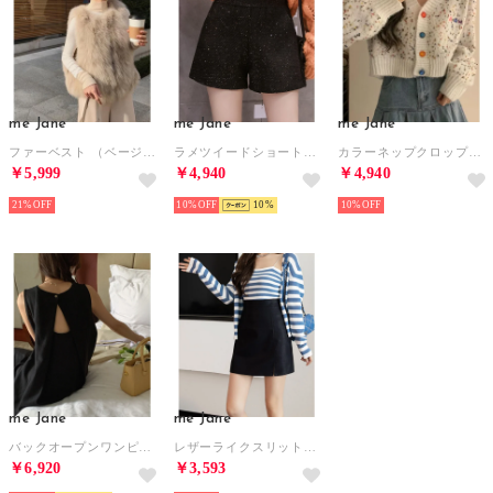
me Jane
me Jane
me Jane
ファーベスト （ベージュ）
ラメツイードショートパンツ （ブラック）
カラーネップクロップドニットカーディガン （オフホワイト）
￥5,999
￥4,940
￥4,940
21%
10%
10
10%
me Jane
me Jane
バックオープンワンピース （ブラック）
レザーライクスリットミニスカパン （ブラック）
￥6,920
￥3,593