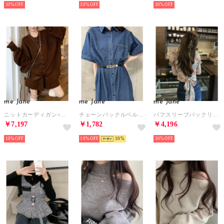
30%
30%
30%
me Jane
me Jane
me Jane
ニットカーディガン×スカート 2点セット （ブラウン）
チェーンバックルベルト （ブラック）
パフスリーブバックリボンクロップド丈トップス （ブルー）
￥7,197
￥1,782
￥4,196
10%
10%
10
30%