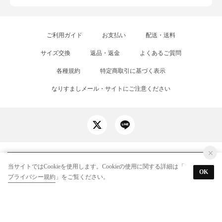
ご利用ガイド
お支払い
配送・送料
サイズ交換
返品・返金
よくあるご質問
各種規約
特定商取引に基づく表示
なりすましメール・サイトにご注意ください
国内最大級のアウトレットファッション通販 BRANDELI（ブランデリ）。人気
当サイトではCookieを使用します。Cookieの使用に関する詳細は「
ブランドのファッションアイテムをリーズナブルな価格で多数取り揃えていま
OK
プライバシー規約
」をご覧ください。
す。即日出荷・サイズ交換無料・送料全額ポイント還元（注文金額8,000円以
上）。レディース・メンズの定番ファッションからトレンドファッションまで、
毎日お得にお買い物を楽しめます。