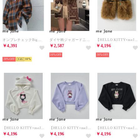
me Jane
me Jane
me Jane
オンブレチェックBigシャツ （ブラウン）
ダイヤ柄ジャガードニットカーディガン （ブラウン）
【HELLO KITTY×meJane】チャーム付きレッグカバー （ベージュ）
￥4,391
￥2,587
￥4,196
SELECT
30%
30%
20%
10
me Jane
me Jane
me Jane
【HELLO KITTY×meJane】裏起毛ショート丈リボン付きパーカー （オフホワイト）
【HELLO KITTY×meJane】裏起毛フロントプリントショート丈トレーナー （ラベンダー）
【HELLO KITTY×meJane】裏起毛フロントプリントショート丈トレーナー （ブラック）
￥4,196
￥4,196
￥4,196