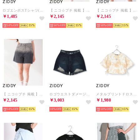
ZIDDY
ZIDDY
ZIDDY
ロゴエンボスTシャツ(130~160cm) （オレンジ）
【 ニコ☆プチ 掲載 】【接触冷感】ショートパンツ(130~160cm) （グリーン）
【 ニコ☆プチ 掲載 】【接触冷感】ショートパンツ(130~160cm) （オフホワイト）
￥1,485
￥2,145
￥2,145
50%
15
50%
15
50%
15
ZIDDY
ZIDDY
ZIDDY
【 ニコ☆プチ 掲載 】グラデーションデニムパンツ(130~160cm) （ブラック）
ロゴウエストダメージデニムショートパンツ(130~160cm) （ネイビー）
メタルプリントドロストタイダイTシャツ(130~160cm) （イエロー）
￥2,145
￥3,003
￥1,980
50%
15
30%
15
50%
15