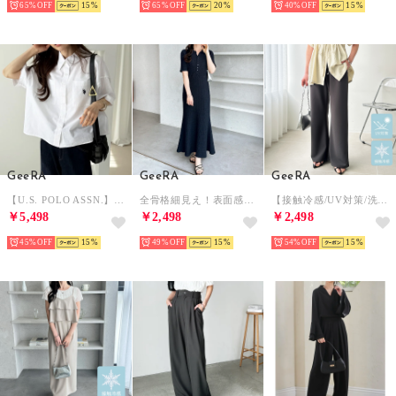
65%
15
65%
20
40%
15
GeeRA
GeeRA
GeeRA
【U.S. POLO ASSN.】綿100％オーバーサイズ半袖シャツ （オフホワイト）
全骨格細見え！表面感ストレッチ素材ポロ襟ジャガードマーメイド半袖ワンピース （ネイビー）
【接触冷感/UV対策/洗濯機可】春夏にぴったり！美脚見えカーブフレアパンツ （チャコール）
￥5,498
￥2,498
￥2,498
45%
15
49%
15
54%
15