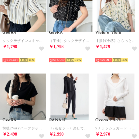
GeeRA
GeeRA
Viola e Viola
タックデザインスキッパーブラウス（半袖） （ベージュ系ストライプ）
（半袖）タックデザインスキッパーブラウス （ブラック系ドット）
【接触冷感】さらっと涼感フレアスリーブブラウス
￥1,798
￥1,798
￥1,479
HOT
HOT
HOT
69%
15
69%
15
45%
15
GeeRA
RANAN
Ocean Pacific
前後2WAYハーフジップTブラウス （ブラック）
〈2点セット〉楽してきれい見え！セットアップ（ブラック(ペプラム））
SU ラッシュガード （ホワイト）
￥2,498
￥2,990
￥2,970