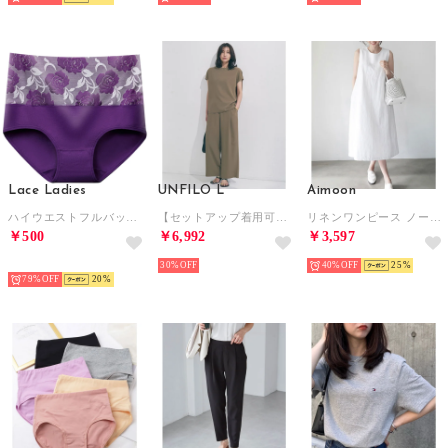
Lace Ladies
UNFILO L
Aimoon
ハイウエストフルバックショーツ【返品不可商品】 （Dパープル）
【セットアップ着用可】サマーセットアップ ワイドパンツ （モカ）
リネンワンピース ノースリーブ 韓国風夏
￥500
￥6,992
￥3,597
HOT
30%
40%
25
79%
20