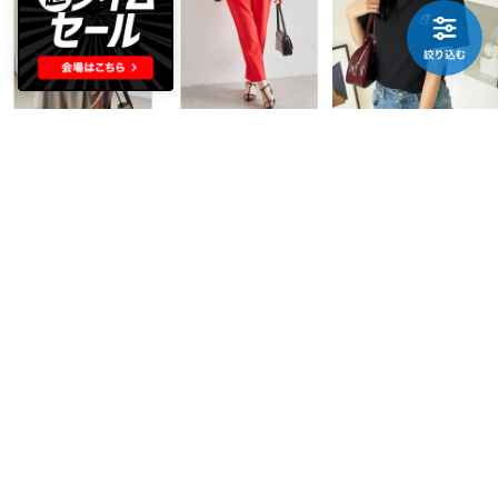
RANAN
RANAN
GeeRA
ラッフルショルダーTシャツ （ブラック）
美脚シルエットタックパンツ （オレンジレッド）
夏コーデのマストアイテム！綿100％ハートワンポイント刺繍半袖Ｔシャツ （ブラック×シルバー）
￥1,590
￥1,590
￥1,498
46%
20
51%
20
82%
10
ANLIETTE
Classical Elf
Viola e Viola
日本製|AN202 ゼロブラ 華 下着 （ベージュ）
カジュアルな中にも上品さを。綿100% 袖山タックラグラン半袖Tシャツ （ブラック）
華奢見えドルマンスリーブブラウス （ブルー）
￥1,485
￥2,218
￥2,029