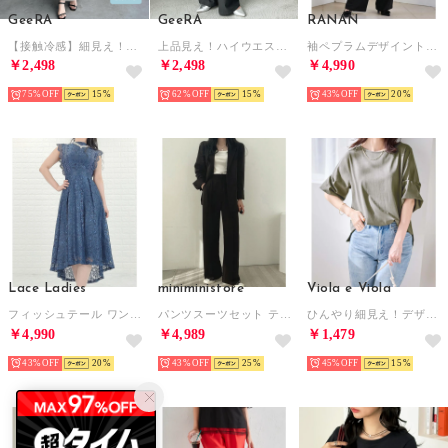
GeeRA
GeeRA
RANAN
【接触冷感】細見え！フリルキャミワンピース （ベージュ）
上品見え！ハイウエストダブルタックワイドパンツ （チャコール）
袖ペプラムデザイントップスセットアップ （ブラック）
￥2,498
￥2,498
￥4,990
75%
15
62%
15
43%
20
Lace Ladies
miniministore
Viola e Viola
フィッシュテール ワンピース ドレス （ブルーグレー）
パンツスーツセット テーラードジャケット
ひんやり細見え！デザイン袖トップス （オリーブ）
￥4,990
￥4,989
￥1,479
43%
20
43%
25
45%
15