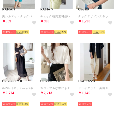
RANAN
RANAN
GeeRA
美シルエットタックパンツ （ファニーブルー65）
チェック柄異素材使いプルオーバー （ブラックケイモノトーン）
タックデザインスキッパーブラウス（半袖） （オフホワイト）
￥599
￥990
￥1,798
SELECT
SELECT
SELECT
81%
20
80%
20
69%
15
Classical Elf
Classical Elf
DoCLASSE
春のレトロ。2wayパネルレースジャンパースカート （ブラック）
カジュアルな中にも上品さを。綿100% 袖山タックラグラン半袖Tシャツ （ホワイト）
ドライタッチ・美脚ストレートパンツ／68? （ストライプ）
￥2,774
￥2,218
￥1,646
SELECT
SELECT
SELECT
53%
10
55%
10
70%