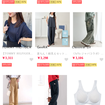
49%
15
49%
15
39%
TOMMY HILFIGER
GeeRA
Classical Elf
【TOMMY HILFIGER】トミーヒルフィガー / トップス 半袖 Tシャツ ビッグシルエット クルーネック ワンポイント 無地 ロゴ コットン100%
楽ちん！細見えセットアップ風キャミソールサロペット （ネイビーデニム調）
《JaVa ジャバコラボ》ボーイッシュに”きゅん”。メンズライクペインターパンツ （オーバーダイ）
￥3,311
￥3,298
￥3,106
39%
57%
15
37%
10