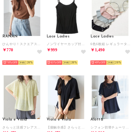
RANAN
Lace Ladies
Lace Ladies
ひんやり！スクエアスリーブサマーニット （ブラウン）
ノンワイヤーカップ付きキャミソール タンクトップ ブラトップ （ブラック）
6色6枚組 レギュラータイプ レディースショーツ【返品不可商品】 （6枚セット（6色））
￥770
￥999
￥1,490
HOT
HOT
HOT
78%
20
63%
20
49%
20
Viola e Viola
Viola e Viola
Alotta
さらっと涼感フレアスリーブブラウス （イエロー系花柄／トップス丈）
【接触冷感】さらっと涼感フレアスリーブブラウス
シフォン切替チューリップ袖チュニックTシャツ （ネイビー）