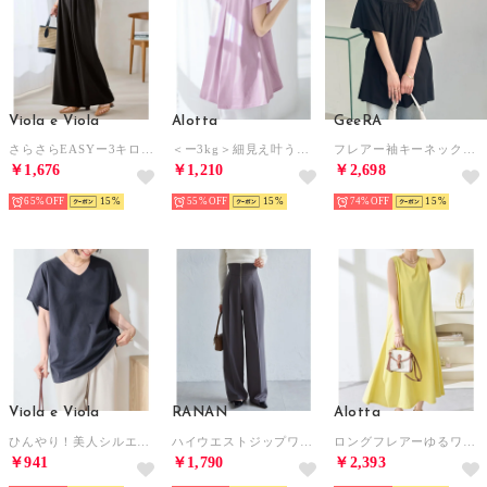
Viola e Viola
Alotta
GeeRA
さらさらEASYー3キロ魅せ！とろみタックワイドパンツ （ブラック）
＜ー3kg＞細見え叶う！AラインフレアチュニックTシャツ （ラベンダーピンク）
フレアー袖キーネックブラウス （ブラック）
￥1,676
￥1,210
￥2,698
65%
15
55%
15
74%
15
Viola e Viola
RANAN
Alotta
ひんやり！美人シルエット叶えるドルマントップス （ネイビー）
ハイウエストジップワイドパンツ （グレー）
ロングフレアーゆるワンピース （イエロー）
￥941
￥1,790
￥2,393