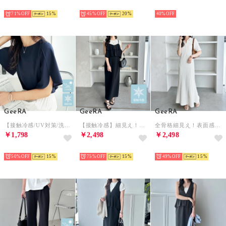
HOT
HOT
HOT
71%
15
45%
20
40%
GeeRA
GeeRA
GeeRA
【接触冷感/UV対策/洗濯機可/イージーケア】フレアースリーブTブラウス （ネイビー）
【接触冷感】細見え！フリルキャミワンピース （ブラック）
全骨格細見え！表面感ストレッチ素材ポロ襟ジャガードマーメイド半袖ワンピース （アイボリー）
￥1,798
￥2,498
￥2,498
HOT
HOT
HOT
50%
15
75%
15
49%
15