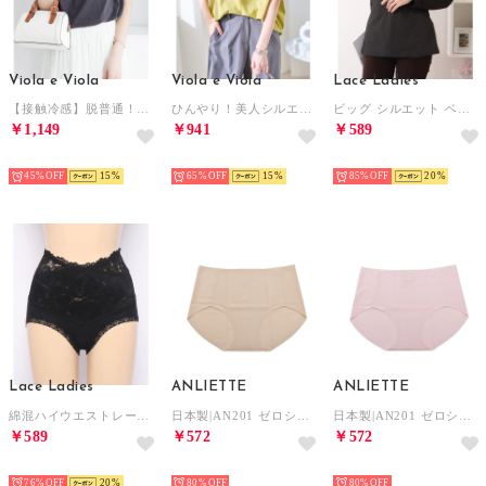
Viola e Viola
Viola e Viola
Lace Ladies
【接触冷感】脱普通！すっきり見え大人の上品Tシャツ （チャコール）
ひんやり！美人シルエット叶えるドルマントップス （イエロー）
ビッグ シルエット ベーシック クルーネック 長袖 プルオーバー （ブラック）
￥1,149
￥941
￥589
HOT
HOT
HOT
45%
15
65%
15
85%
20
Lace Ladies
ANLIETTE
ANLIETTE
綿混ハイウエストレースショーツ【返品不可商品】 （ブラック）
日本製|AN201 ゼロショーツ 下着【返品不可商品】 （ベージュ）
日本製|AN201 ゼロショーツ 下着【返品不可商品】 （ピンク）
￥589
￥572
￥572
HOT
HOT
HOT
76%
20
80%
80%