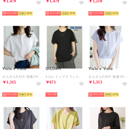
￥1,479
￥1,479
￥1,210
HOT
HOT
HOT
45%
15
45%
15
55%
15
Viola e Viola
GILDAN
Viola e Viola
さらさらEASY 前後2WAYヘンリーネックTブラウス （オフホワイト）
4.5oz トップス Tシャツ 半袖 コットン100% 無地 クルーネック ユニセックス 五分袖 カットソー GL63000 （ブラック）
さらさらEASY 前後2WAYヘンリーネックTブラウス （ライトブルー）
￥1,315
￥671
￥1,315
HOT
HOT
HOT
60%
15
74%
60%
15