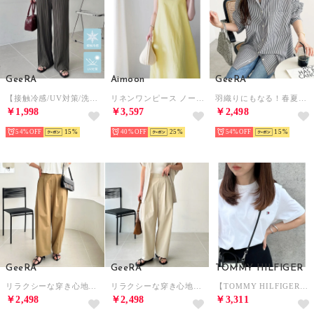
GeeRA
Aimoon
GeeRA
【接触冷感/UV対策/洗濯機可】セミワイドプリーツイージーパンツ【10cmセルフカット可能】 （チャコール）
リネンワンピース ノースリーブ 韓国風夏
羽織りにもなる！春夏にぴったりオーバーサイズシャツ（ブラック）
￥1,998
￥3,597
￥2,498
54%
15
40%
25
54%
15
GeeRA
GeeRA
TOMMY HILFIGER
リラクシーな穿き心地！キレイ見えダブルタックカーブワイドチノパンツ （ベージュ）
リラクシーな穿き心地！キレイ見えダブルタックカーブワイドチノパンツ （ライトベージュ）
【TOMMY HILFIGER】トミーヒルフィガー / トップス 半袖 Tシャツ ビッグシルエット クルーネック ワンポイント 無地 ロゴ コットン100%
￥2,498
￥2,498
￥3,311