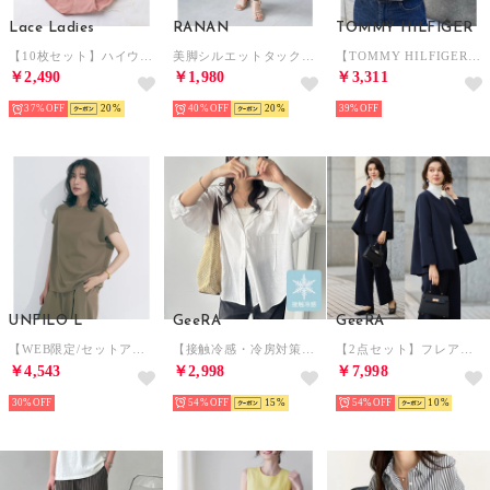
Lace Ladies
RANAN
TOMMY HILFIGER
【10枚セット】ハイウエスト ベーシック コットン ショーツ【返品不可商品】 （10枚セット）
美脚シルエットタックパンツ （股下65cm）（ブラック）
【TOMMY HILFIGER】トミーヒルフィガー / トップス 半袖 Tシャツ ビッグシルエット クルーネック ワンポイント 無地 ロゴ コットン100%
￥2,490
￥1,980
￥3,311
37%
20
40%
20
39%
UNFILO L
GeeRA
GeeRA
【WEB限定/セットアップ着用可】サマーセットアップ Tブラウス （モカ）
【接触冷感・冷房対策】羽織にもなる！オーバーサイズシャツパーカー （オフホワイト）
【2点セット】フレアーラインジャケットワイドパンツセットアップスーツ （ネイビー）
￥4,543
￥2,998
￥7,998
30%
54%
15
54%
10