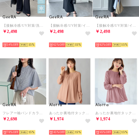
GeeRA
GeeRA
GeeRA
【接触冷感/UV対策/洗濯機可】春夏にぴったり！美脚見えカーブフレアパンツ （ブラック）
【接触冷感/UV対策/イージーケア】楽ちん！細見えペプラムジャンパースカート （ブラック）
【接触冷感/UV対策/イージーケア】楽ちん！細見えペプラムジャンパースカート （チャコール）
￥2,498
￥2,498
￥2,498
HOT
HOT
HOT
54%
15
62%
15
62%
15
GeeRA
Alotta
Alotta
フレアー袖バンドカラーブラウス （黒系ストライプ）
あったか裏地付タックデザインチュニック （オレンジベージュ）
あったか裏地付タックデザインチュニック （ダークピンク）
￥2,698
￥1,974
￥1,974
HOT
HOT
HOT
70%
15
45%
15
45%
15