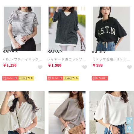
RANAN
RANAN
ad thie
＜BC＞プチハイネックプルオーバー半袖 （シロケイボーダー）
レイヤード風ニットソーチュニック （チャコールグレー）
【ドラマ着用】H.S.T.N カレッジロゴ プリント Tシャツ ラウンド スリット チュニック ゆったり ビックTシャツ サイド スリット ロンT 柄 （ブラック）
￥1,290
￥1,980
￥999
HOT
HOT
HOT
35%
20
40%
20
69%