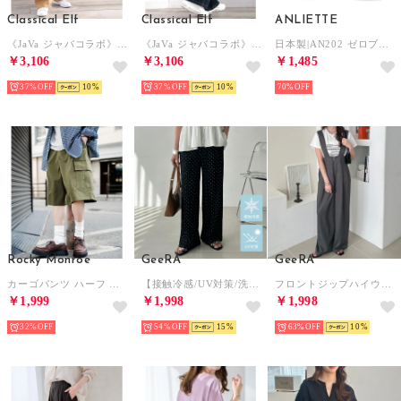
Classical Elf
Classical Elf
ANLIETTE
《JaVa ジャバコラボ》ボーイッシュに”きゅん”。メンズライクペインターパンツ （ベージュ）
《JaVa ジャバコラボ》ボーイッシュに”きゅん”。メンズライクペインターパンツ （ワンウォッシュ）
日本製|AN202 ゼロブラ 華 下着 （ライトブルー）
￥3,106
￥3,106
￥1,485
37%
10
37%
10
70%
Rocky Monroe
GeeRA
GeeRA
カーゴパンツ ハーフ メンズ ショートパンツ ワイド スケーター 軍パン 短パン 膝下 ひざ丈 半パン イージー リラックス 薄手 軽量 カジュアル ストリート 15579 （カーキ）
【接触冷感/UV対策/洗濯機可】セミワイドプリーツイージーパンツ【10cmセルフカット可能】 （ブラックドット柄）
フロントジップハイウエストサロペット （チャコール）
￥1,999
￥1,998
￥1,998
32%
54%
15
63%
10