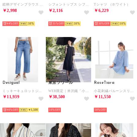
総柄デザインブラウス レディース トップス （ベージュ）
シフォントップス シフォン ブラウス レディース 半袖 （ホワイト）
Tシャツ （ホワイト）
￥2,998
￥2,116
￥6,229
SELECT
SELECT
SELECT
44%
10
35%
10
30%
10
Desigual
東京ソワール
RoseTiara
ミッキーキュロットジーンズ （ブルー）
WEB限定｜米沢織「小目紗」の涼しい夏用ワンピース （ブラック）
小花刺繍バルーンスリーブチュニック （ブルー）
￥11,939
￥38,500
￥11,550
SELECT
SELECT
SELECT
40%
￥1,500
50%
50%