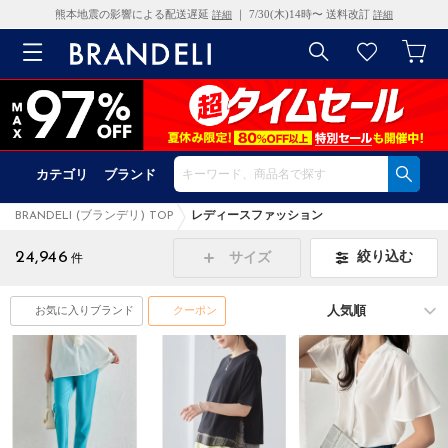
熊本地震の影響による配送遅延
｜ 7/30(木)14時〜 送料改訂
詳細
詳細
カテゴリ
ブランド
BRANDELI (ブランデリ) TOP
レディースファッション
24,946
絞り込む
サイズ
件
お気に入りブランド
クーポン