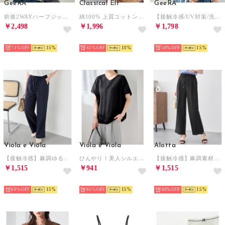
GeeRA
Classical Elf
GeeRA
前後2WAYハーフジップTブラウス （オフホワイト）
綿100% 上質コットン。華奢見せ、ルーズプルオーバー （モカ）
【接触冷感/UV対策/洗濯機可/イージーケア】フレアースリーブTブラウス （オフホワイト）
￥2,498
￥1,996
￥1,798
HOT
HOT
HOT
71%
15
42%
10
50%
15
Viola e Viola
Viola e Viola
Alotta
【接触冷感】麻調ゆるワイドパンツ （ネイビー）
ひんやり！美人シルエット叶えるドルマントップス （ブラック）
【接触冷感】麻調素材ウエストリボンワイドパンツ （ブラック）
￥1,515
￥941
￥1,515
HOT
HOT
HOT
60%
15
65%
15
60%
15