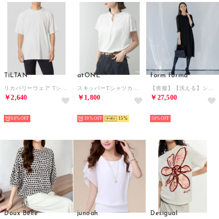
TiLTAN
atONE
form forma
リカバリーウェア Tシャツ （ホワイト）
スキッパーTシャツカットソー （ホワイト）
【喪服】【洗える】シフォンジョーゼット セミフレアブラックフォーマルワンピース＜大きいサイズ有＞夏/セレモニー/七五三 （黒）
￥2,640
￥1,800
￥27,500
SELECT
SELECT
SELECT
60%
39%
15
50%
Doux Belle
junoah
Desigual