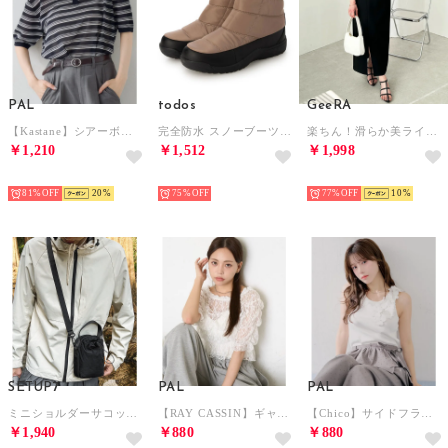
PAL
todos
GeeRA
【Kastane】シアーボーダーポロ （navy）
完全防水 スノーブーツ ミニ スノーシューズ （ベージュ）
楽ちん！滑らか美ラインダンボールナロース （ブラック）
￥1,210
￥1,512
￥1,998
HOT
HOT
HOT
81%
20
75%
77%
10
SETUP7
PAL
PAL
ミニショルダーサコッシュ ペットボトル収納 KNF （ブラック）
【RAY CASSIN】ギャザーデザインブラウス （white(2)）
【Chico】サイドフラワーパールタンクトップ （ivory）
￥1,940
￥880
￥880