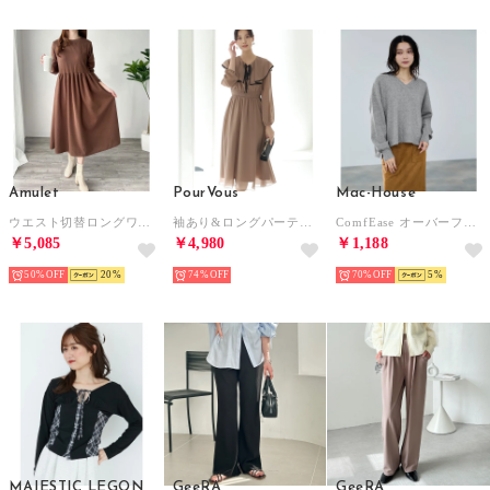
Amulet
PourVous
Mac-House
ウエスト切替ロングワンピース レディース 長袖 フレア マキシ 無地 きれいめ 体型カバー カジュアル おしゃれ 可愛い シンプル カジュアル （ダークブラウン）
袖あり&ロングパーティードレスビックカラーセレモニー結婚式フォーマル ワンピース 20代 30代 40代 （モカベージュ）
ComfEase オーバーフォルム （ダークグレー）
￥5,085
￥4,980
￥1,188
50%
20
74%
70%
5
MAJESTIC LEGON
GeeRA
GeeRA