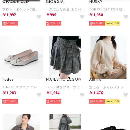
OPAQUE.CLIP
GIO&GIA
HUSKY
フロントポケット3層デザイントライアングルミドルトートバッグ【マルチポケット】 （ブラック(019)）
一気にたためる エコバッグ 大容量 ファスナー付き 折り畳み式 男女兼用 おしゃれ （V009）
TOKYO CAMPGO 防水 防滑 防寒 抗菌防臭 レースアップ ナイロン ショートブーツ （ドット）
￥1,992
￥990
￥1,980
59%
52%
63%
15
todos
MAJESTIC LEGON
Alotta
TO-317 スクエア バレエ パンプス （グレー）
ベルト付きプリーツミニスカパン （グレー）
洗える！ふんわりタッチキャンディースリーブゆるニット （アイボリー）
￥1,203
￥1,914
￥1,476
71%
70%
60%
15