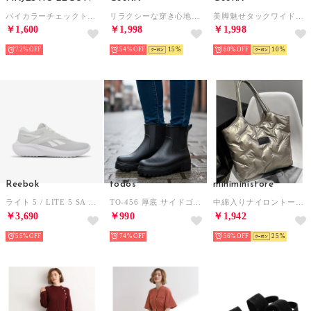
バイカラーチェックトップス （ブラック）
リラクシーな穿き心地！楽ちんセミフレアイージーパンツ【セルフカット可能】 （ブラック）
美脚魅せタックワイドスラックスパンツ （モカ）
￥1,600
￥1,998
￥1,998
72%
54%
15
80%
10
Reebok
todos
miniministore
ライト 5 / LITE 5 SA （ムーン）
TO-456 厚底 サイドゴアレインブーツ レインブーツ （ブラック）
中綿入りナイロントートバッグ大容量鞄軽量 （シャンパン）
￥3,690
￥990
￥1,942
55%
74%
56%
25