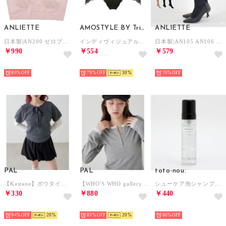
ANLIETTE
AMOSTYLE BY Triumph
ANLIETTE
日本製|AN200 ゼロブラ 下着 （ピンク）
インディヴィジュアルショーツ 1501 プチヒップアップ ボーイズレングス 【返品不可商品】 （ブラック）
日本製|AN105 AN106 AN107 着圧ハイソックス 靴下 （ブラック （ハイソックス））
￥990
￥554
￥579
HOT
HOT
HOT
80%
79%
30
70%
PAL
PAL
toto-nou:
【Kastane】ボウタイボーダーtee （navy）
【WHO'S WHO gallery】レイヤードヘンリートップス （gray(1)）
シューケア泡シャンプー シューケアシャンプー 【返品不可商品】 （クリア）
￥330
￥880
￥440
HOT
HOT
HOT
94%
20
83%
20
80%