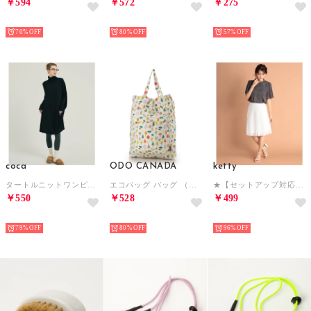
￥594
￥572
￥275
HOT
HOT
HOT
70%
80%
57%
coca
ODO CANADA
ketty
タートルニットワンピース （Black）
エコバッグ バッグ （ツリー）
★【セットアップ対応商品】SUPER LIGHTナノシアマーメイドスカート （オフ）
￥550
￥528
￥499
HOT
HOT
HOT
79%
80%
96%