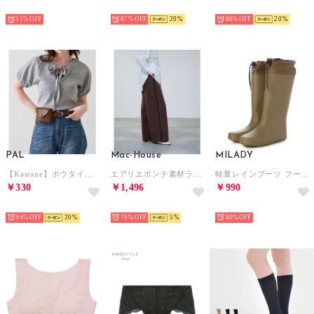
HOT
HOT
HOT
51%
87%
20
86%
20
PAL
Mac-House
MILADY
【Kastane】ボウタイボーダーtee （gray）
エアリエポンチ素材ラインパンツ （ブラウン）
軽量レインブーツ フード付きロング （TAUPE）
￥330
￥1,496
￥990
HOT
HOT
HOT
94%
20
70%
5
80%