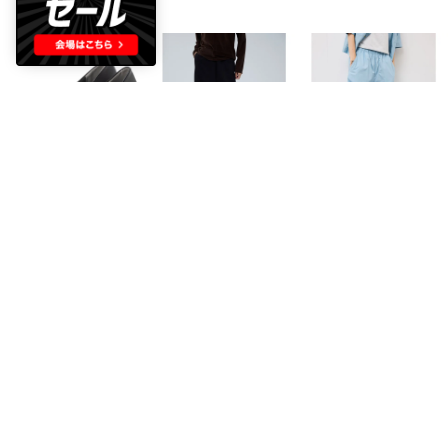
todos
Mac-House
ROPE' PICNIC
TO-393 フォーマルパンプス パンプス ラウンドベルト 6.5cm （ブラック）
エアリエポンチ素材ラインパンツ （ブラック）
【Dickies】コットンダンプドロストリラックスパンツ （サックス（48））
￥1,518
￥1,496
￥1,485
80%
70%
5
75%