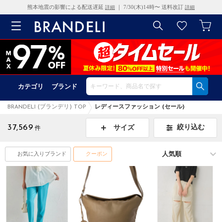
熊本地震の影響による配送遅延
｜ 7/30(木)14時〜 送料改訂
詳細
詳細
カテゴリ
ブランド
BRANDELI (ブランデリ) TOP
レディースファッション (セール)
37,569
絞り込む
サイズ
件
お気に入りブランド
クーポン