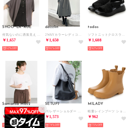
SHOO･LA･RUE
dazzlin
todos
何気ないのに洒落見え さらさらドレープシャツ （ブラウン(044)）
2WAYカラーレディコート （チャコールグレー）
ソフトニットクロスラインサンダル サンダル （ブラックメタ）
￥1,657
￥1,650
￥1,608
52%
91%
62%
Samansa Mos2
SETUP7
MILADY
【オーガニックコットン】刺繍ロゴTシャツ （オフホワイト）
PUレザーショルダー ポーチ付 KNF （ブラック）
軽量レインブーツ ショート （MUSTARD）
￥1,595
￥1,573
￥962
50%
20
74%
75%