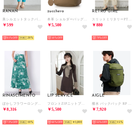
RANAN
zucchero
RETRO GIRL
美シルエットタックパンツ （ファニーブルー65）
本革 ショルダーバッグ レディース 軽量 斜めがけ マチ広 （OAK）
スリットミリタリーPT （WHT3）
￥599
￥5,500
￥880
SELECT
SELECT
SELECT
81%
20
50%
79%
RINASCIMENTO
LIP SERVICE
AIGLE
ぼかしフラワーロングスカート （Verde Giada）
フロントZIPニットプリーツワンピース （ブラウン）
撥水 バックパック RP （モスグリーン）
￥8,316
￥5,500
￥7,920
SELECT
SELECT
SELECT
73%
10
60%
￥1,000
55%
15