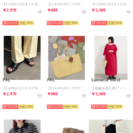
【CAPRICIEUX LE'MAGE】モチーフセパレートトングサンダル （black）
【CIAOPANIC TYPY】A4サイズ収納可能マルチストライプパイルトート （orange）
【CAPRICIEUX LE'MAGE】ハイウエストカーブラインデニム （blue）
￥2,970
￥880
￥3,300
HOT
HOT
HOT
68%
20
93%
20
76%
20
PAL
PAL
Samansa Mos2
【CAPRICIEUX LE'MAGE】カバードサンダル （black）
【CIAOPANIC TYPY】A4サイズ収納可能マルチストライプパイルトート （yellow）
【接触冷感】柄アソートワンピース （レッド）
￥2,970
￥880
￥3,300
HOT
HOT
HOT
70%
20
93%
20
60%
20