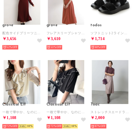
grove
grove
todos
配色サイドプリーツニットワンピース （ボルドー(564)）
フレアスリーブシャツワンピース （オレンジ(069)）
ソフトニット2ラインサンダル サンダル （ブラックメタ）
￥3,656
￥3,610
￥1,714
52%
53%
60%
Classical Elf
Classical Elf
Toac
一枚で華やか、なのに気取らない。透かし編み ラッフルフリル 配色メロウ使い トップス(五分袖) （アイボリー）
一枚で華やか、なのに気取らない。透かし編み ラッフルフリル 配色メロウ使い トップス(五分袖) （ブラック）
ストレッチスエードラップ風スカート （ピンク）
￥1,108
￥1,108
￥2,000
72%
10
72%
10
87%