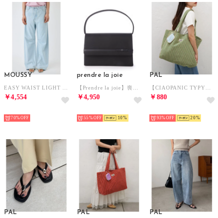
MOUSSY
prendre la joie
PAL
EASY WAIST LIGHT ストレートデニム L/BLU1
【Prendre la joie】喪服・礼服 サテン切り替えブラックフォーマルバッグ （ブラック）
【CIAOPANIC TYPY】A4サイズ収納可能マルチストライプパイルトート （green）
￥4,554
￥4,950
￥880
SELECT
SELECT
HOT
70%
55%
10
93%
20
PAL
PAL
PAL