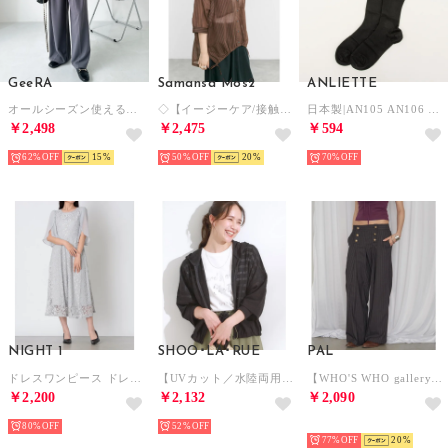
GeeRA
Samansa Mos2
ANLIETTE
オールシーズン使える！ダブルタックスラックスワイドイージーパンツ （グレー）
◇【イージーケア/接触冷感】裾ドロストシャツ （ブラウン）
日本製|AN105 AN106 AN107 着圧ハイソックス 靴下 （ブラック （綿混ハイソックス））
￥2,498
￥2,475
￥594
62%
15
50%
20
70%
NIGHT 1
SHOO･LA･RUE
PAL
ドレスワンピース ドレス （グレー）
【UVカット／水陸両用】レースボーダー ラッシュガードパーカー （ブラック(019)）
【WHO'S WHO gallery】ナポレオンスラックス （black）
￥2,200
￥2,132
￥2,090
80%
52%
NEW
77%
20