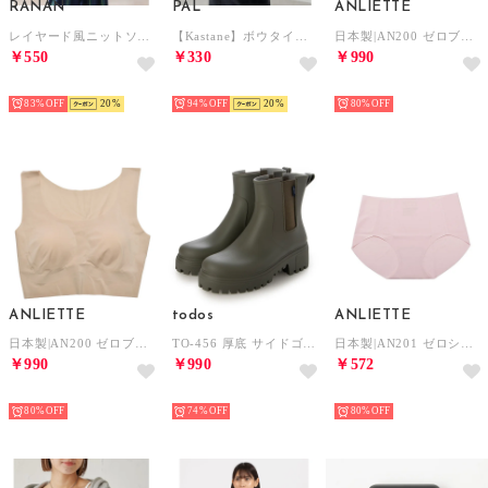
RANAN
PAL
ANLIETTE
レイヤード風ニットソーチュニック （ミント）
【Kastane】ボウタイボーダーtee （offwhite）
日本製|AN200 ゼロブラ 下着 （グレー）
￥550
￥330
￥990
HOT
HOT
HOT
83%
20
94%
20
80%
ANLIETTE
todos
ANLIETTE
日本製|AN200 ゼロブラ 下着 （ベージュ）
TO-456 厚底 サイドゴアレインブーツ レインブーツ （カーキ）
日本製|AN201 ゼロショーツ 下着【返品不可商品】 （ピンク）
￥990
￥990
￥572
HOT
HOT
HOT
80%
74%
80%