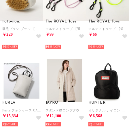
toto-nou:
The ROYAL Toys
The ROYAL Toys
豚毛ブラシ ブラシ 【返品不可商品】 （ホワイト）
マルチストラップ 【返品不可商品】 （ラベンダー）
マルチストラップ 【返品不可商品】 （イエロー）
￥220
￥99
￥66
HOT
HOT
HOT
80%
85%
90%
FURLA
JAYRO
HUNTER
Furla フォンケース CAMELIA カメリア ショルダーバッグ （2742S/MARSHMALLOW）
スタンド襟ロングダウンコート （ホワイト）
オリジナル ナイロン スモール バックパック バックパック （ブラック）
￥15,334
￥12,100
￥6,568
51%
50%
54%