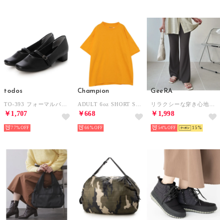
todos
Champion
GeeRA
TO-393 フォーマルパンプス パンプス スクエアベルト 3.5cm （ブラック）
ADULT 6oz SHORT SLEEVE TEE Tシャツ （ゴールド）
リラクシーな穿き心地！楽ちんセミフレアイージーパンツ【セルフカット可能】 （チャコール）
￥1,707
￥668
￥1,998
77%
66%
54%
15