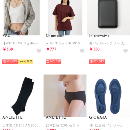
PAL
Champion
In'crewsive
【WHO'S WHO gallery】カップ付きキャミ （white）
ADULT 6oz SHORT SLEEVE TEE Tシャツ （マルーン）
モバイルバッテリー 充電器 10000mAh【返品不可商品】 （ブラック）
￥330
￥777
￥330
HOT
HOT
HOT
90%
20
60%
80%
ANLIETTE
ANLIETTE
GIO&GIA
日本製|AN105 AN106 AN107 着圧ハイソックス 靴下 （ブラック （オープントゥ））
日本製|AN201 ゼロショーツ 下着【返品不可商品】 （ブラック）
4D 低反発 インソール ソフト クッション 素材 衝撃吸収 中敷き レディース アーチサポート快適足にしっかりフィット 足裏 痛み 疲れにくい【返品不可商品】 （NAVY）