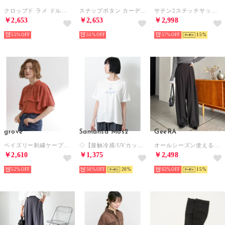
クロップド ラメ ドルマンシルエット カーディガン （グレー）
スナップボタン カーディガン （ダークブラウン）
サテン2ステッチサッカーシューズ （ブラック）
￥2,653
￥2,653
￥2,998
55%
55%
57%
15
grove
Samansa Mos2
GeeRA
ペイズリー刺繍ケープブラウス （ボルドー(064)）
◇【接触冷感/UVカット】アソート刺繍Tシャツ （オフホワイト）
オールシーズン使える！ダブルタックスラックスワイドイージーパンツ （ブラック）
￥2,610
￥1,375
￥2,498
52%
50%
20
62%
15