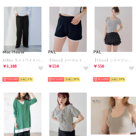
Mac-House
PAL
PAL
AIRier ライトワイドパンツ （ブラック）
【Chico】レースレイヤードニットショートパンツ （black）
【Chico】シャーリングフリルショートパンツ （black）
￥1,188
￥550
￥550
HOT
HOT
HOT
70%
5
92%
20
92%
20