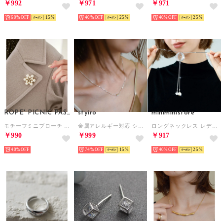
￥992
￥971
￥971
60%
15
40%
25
40%
25
ROPE' PICNIC PASSAGE
styiro
miniministore
モチーフミニブローチ （オフホワイト（15））
金属アレルギー対応 シルバー925(コーティング) ネックレス（アソート5）
ロングネックレス レディース ラリエット
￥990
￥999
￥917
40%
74%
15
40%
25