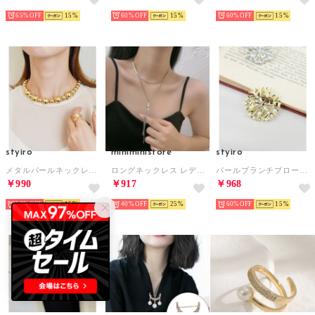
65%
15
60%
15
60%
15
styiro
miniministore
styiro
メタルパールネックレス（ゴールド）
ロングネックレス レディース ラリエット
パールブランチブローチ （ゴールド）
￥990
￥917
￥968
50%
15
40%
25
60%
15