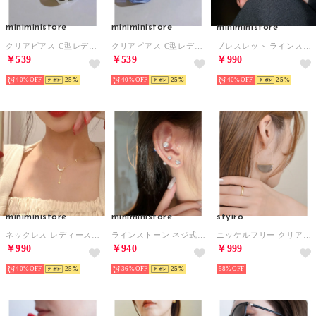
miniministore
miniministore
miniministore
クリアピアス C型レディースフープピアス
クリアピアス C型レディースフープピアス
ブレスレット ラインストーン キラキラ
￥539
￥539
￥990
40%
25
40%
25
40%
25
miniministore
miniministore
styiro
ネックレス レディース 韓国 ジュエリー
ラインストーン ネジ式ピアス 3点セット （シルバー）
ニッケルフリー クリアハーフムーンフープアクリルピアス （グレー）
￥990
￥940
￥999
40%
25
36%
25
58%