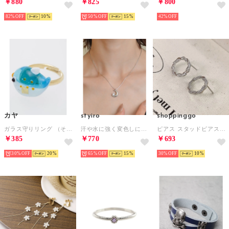
￥880
￥825
￥800
82%
10
50%
15
42%
カヤ
styiro
shoppinggo
ガラス守りリング （その他7）
汗や水に強く変色しにくい♪ 金属アレルギー対応 ビジューメタルムーンネックレス / ステンレス （シルバー）
ピアス スタッドピアス おしゃれ シンプル キラキラパーティー プレゼント オフィス レディースアクセサリー （シルバー）
￥385
￥770
￥693
30%
20
65%
15
30%
10