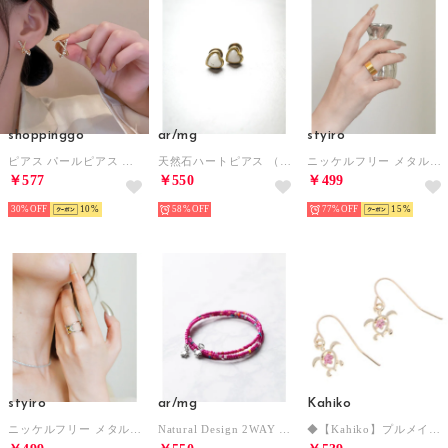
shoppinggo
ar/mg
styiro
ピアス パールピアス 結婚式 おしゃれ オフィス イヤリング シンプル レディースアクセサリー （ゴールド）
天然石ハートピアス （ローズ）
ニッケルフリー メタルリング ワイド （ゴールド5）
￥577
￥550
￥499
30%
10
58%
77%
15
styiro
ar/mg
Kahiko
ニッケルフリー メタルリング ワイド （シルバー2）
Natural Design 2WAY ブレスレット/アンクレット （ピンク）
◆【Kahiko】プルメインホヌピアス ゴールド