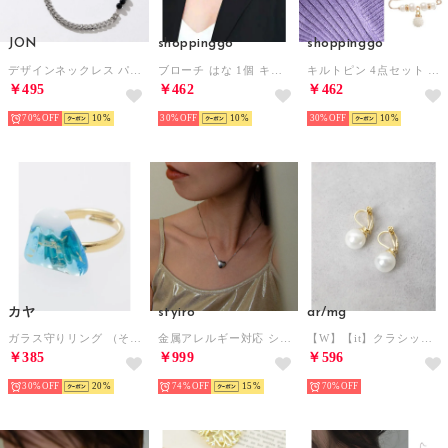
JON
shoppinggo
shoppinggo
デザインネックレス パールネックレス 鉄素材 （シルバー）
ブローチ はな 1個 キルトピン ストールピン スカーフ留め 安全ピン サークル パール ワンポイント マフラー ストール シンプル （ホワイト）
キルトピン 4点セット ブローチ ストールピン スカーフ留め 安全ピン サークル パール ワンポイント （セット）
￥495
￥462
￥462
70%
10
30%
10
30%
10
カヤ
styiro
ar/mg
ガラス守りリング （その他9）
金属アレルギー対応 シルバー925(コーティング) ネックレス（アソート6）
【W】【it】クラシックパール イヤリング （ゴールド）
￥385
￥999
￥596
30%
20
74%
15
70%