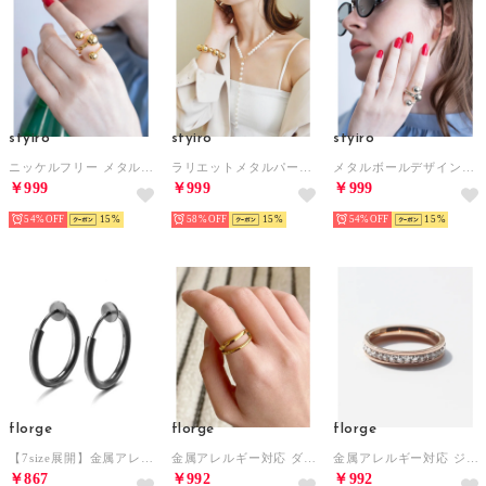
styiro
styiro
styiro
ニッケルフリー メタルボールデザインリング （ゴールド）
ラリエットメタルパールネックレス （パール）
メタルボールデザインリング（シルバー）
￥999
￥999
￥999
54%
15
58%
15
54%
15
florge
florge
florge
【7size展開】金属アレルギー対応 ステンレスシンプルフープイヤリング 18mm （ブラック）
金属アレルギー対応 ダブルラインステンレスオープンリング 13号 （ゴールド）
金属アレルギー対応 ジルコニアラインペアリング 1連/11号 （ピンクゴールド）
￥867
￥992
￥992