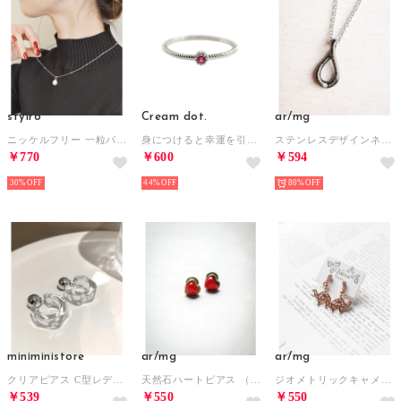
styiro
Cream dot.
ar/mg
ニッケルフリー 一粒パールビーズネックレス（シルバー）
身につけると幸運を引き寄せる『誕生月カラーストーンリング』 （シルバー：7月）
ステンレスデザインネックレス （ブラック）
￥770
￥600
￥594
30%
44%
80%
miniministore
ar/mg
ar/mg
クリアピアス C型レディースフープピアス
天然石ハートピアス （レッド系その他）
ジオメトリックキャメルイヤリング （A）
￥539
￥550
￥550