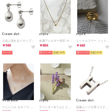
Cream dot.
styiro
styiro
上品に揺れるドロップメタルのステンレス製ピアス （ピアス：シルバー）
金属アレルギー対応 サークルフレームビジューステンレスネックレス （ゴールド）
ニッケルフリー ノットワイヤーデザインメタルリング （ゴールド1）
￥900
￥880
￥660
39%
60%
15
62%
15
VitaFelice
styiro
Cream dot.
イニシャル モチーフ ネックレス （E）
ラベンダー&てんとうむしブローチ （パープル）
洗練ムードが漂うステンレス製イニシャルネックレス （H：シルバー）