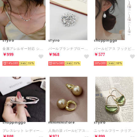
styiro
styiro
shoppinggo
金属アレルギー対応 シルバー925(コーティング) ネックレス（アソート7）
パールブランチブローチ （シルバー）
パールピアス フックピアス 揺れる ピアス 大ぶり レディース シンプル 卒園 卒業 シルバー 二次会 結婚式 （ホワイト）
￥999
￥968
￥577
74%
15
60%
15
30%
10
shoppinggo
miniministore
styiro
ブレスレット レディース アクセサリー シンプル オシャレ ギフト エレガント 可愛い おしゃれ （シルバー）
人魚の涙 パールピアス レディース 上品 （ゴールド系2*ブラウン）
ニッケルフリー クリアハーフムーンフープアクリルピアス （ライトグリーン）
￥808
￥971
￥899