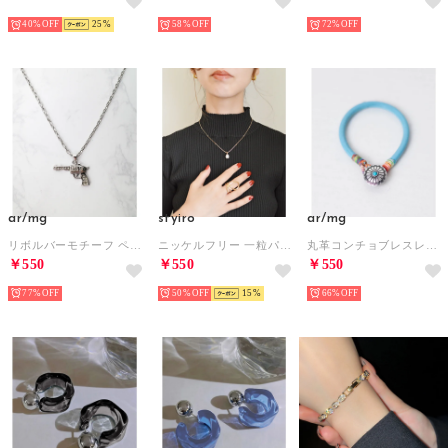
40%
25
58%
72%
ar/mg
styiro
ar/mg
リボルバーモチーフ ペンダント （シルバー）
ニッケルフリー 一粒パールビーズネックレス（ゴールド）
丸革コンチョブレスレット （スカイブルー系2）
￥550
￥550
￥550
77%
50%
15
66%