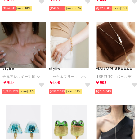
30%
10
40%
25
62%
15
styiro
styiro
MAISON BREEZE
金属アレルギー対応 シルバー925(コーティング) ネックレス（アソート8）
ニッケルフリー スレッドノットチェーンブレスレット（ゴールド）
【SETUP7】パールデザイン ネックレス KNF030 （ゴールド）
￥999
￥990
￥902
74%
15
50%
15
71%