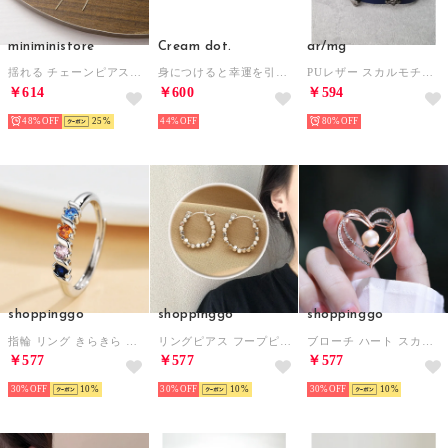
miniministore
Cream dot.
ar/mg
揺れる チェーンピアス 花びらイヤリング
身につけると幸運を引き寄せる『誕生月カラーストーンリング』 （シルバー：12月）
PUレザー スカルモチーフブレスレット （ネイビー）
￥614
￥600
￥594
48%
25
44%
80%
shoppinggo
shoppinggo
shoppinggo
指輪 リング きらきら 大人可愛い フリーサイズ シンプル 入学式 卒業式 フォーマル カジュアル 結婚式 パーティ （カラー）
リングピアス フープピアス 小振りピアスリング ファッションピアス おしゃれ （シルバー）
ブローチ ハート スカーフリング キラキラ スカーフ留め Tシャツ結び留め 簡単アレンジ 胸元華やかに おしゃれ 入学式 卒園式 フォーマル （ゴールド）
￥577
￥577
￥577
30%
10
30%
10
30%
10