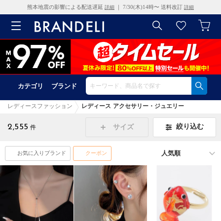
熊本地震の影響による配送遅延
｜ 7/30(木)14時〜 送料改訂
詳細
詳細
カテゴリ
ブランド
レディースファッション
レディース アクセサリー・ジュエリー
2,555
絞り込む
サイズ
件
お気に入りブランド
クーポン