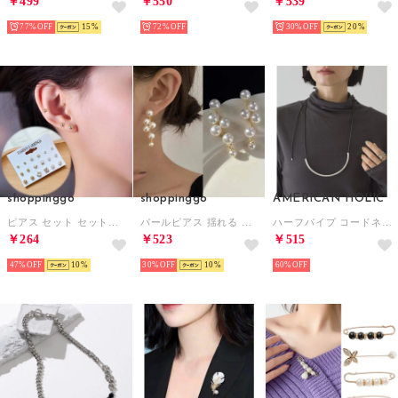
￥499
￥550
￥539
77%
15
72%
30%
20
shoppinggo
shoppinggo
AMERICAN HOLIC
ピアス セット セットピアス スタッドピアス パール ストーン ボール シンプル 小さめ 定番 おしゃれ （ゴールド）
パールピアス 揺れる 結婚式 おしゃれ オフィス イヤリング シンプル レディースアクセサリーわいい 大人 パーティーピアス （ホワイト）
ハーフパイプ コードネックレス （ブラック）
￥264
￥523
￥515
47%
10
30%
10
60%