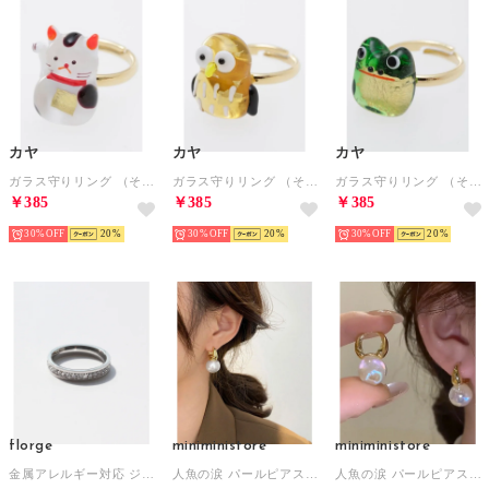
カヤ
カヤ
カヤ
ガラス守りリング （その他10）
ガラス守りリング （その他8）
ガラス守りリング （その他2）
￥385
￥385
￥385
30%
20
30%
20
30%
20
florge
miniministore
miniministore
金属アレルギー対応 ジルコニアラインペアリング 1連/11号 （シルバー）
人魚の涙 パールピアス レディース 上品 （ゴールド系1*ホワイト）
人魚の涙 パールピアス レディース 上品