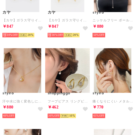
カヤ
カヤ
styiro
【カヤ】ガラス守りイヤリング その他9
【カヤ】ガラス守りイヤリング その他2
ニッケルフリー ボールトップアジャスター メタルラリエットネックレス （シルバー）
￥847
￥847
￥880
30%
20
30%
20
50%
styiro
shoppinggo
styiro
汗や水に強く変色しにくい♪ 金属アレルギー対応 ビジューメタルムーンネックレス / ステンレス （ゴールド）
フープピアス リングピアス 小振り 金属アレルギー対応 ピアスリング 小さめ 重ね付け ビジュー 上品 ゴールド エレガント （ゴールド）
痛くなりにくい メタルフープイヤリング （ゴールド）
￥880
￥462
￥770
60%
30%
10
65%