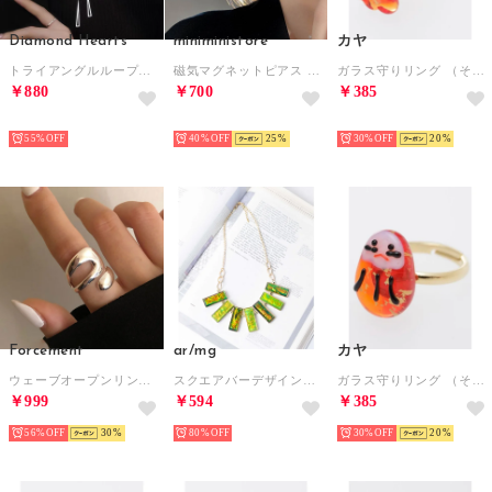
Diamond Hearts
miniministore
カヤ
トライアングルループタイ Yシェイプ ネックレス （シルバー）
磁気マグネットピアス イヤリング1点売り
ガラス守りリング （その他4）
￥880
￥700
￥385
HOT
HOT
HOT
55%
40%
25
30%
20
Forcement
ar/mg
カヤ
ウェーブオープンリング （太目シルバー）
スクエアバーデザインネックレス （グリーン）
ガラス守りリング （その他5）
￥999
￥594
￥385
56%
30
80%
30%
20