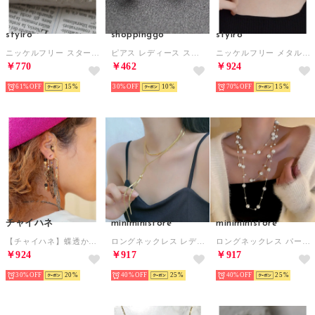
styiro
shoppinggo
styiro
ニッケルフリー スターリービジューメタルリング （シルバー）
ピアス レディース スタッドピアス 一粒 おしゃれ シンプル 揺れる キラキラパーティー プレゼント 女性 人気アクセサリー （シルバー）
ニッケルフリー メタルブランチネックレス （ゴールド）
￥770
￥462
￥924
61%
15
30%
10
70%
15
チャイハネ
miniministore
miniministore
【チャイハネ】蝶透かしイヤーフック ブラック
ロングネックレス レディース ラリエット
ロングネックレス パール レディース韓国
￥924
￥917
￥917
30%
20
40%
25
40%
25