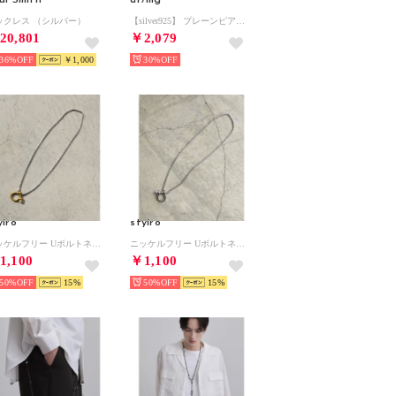
ックレス （シルバー）
【silver925】 プレーンピアス （シルバー）
20,801
￥2,079
36%
￥1,000
30%
yiro
styiro
ニッケルフリー Uボルトネックレス （シルバー＆ゴールド50）
ニッケルフリー Uボルトネックレス （シルバー50）
1,100
￥1,100
50%
15
50%
15