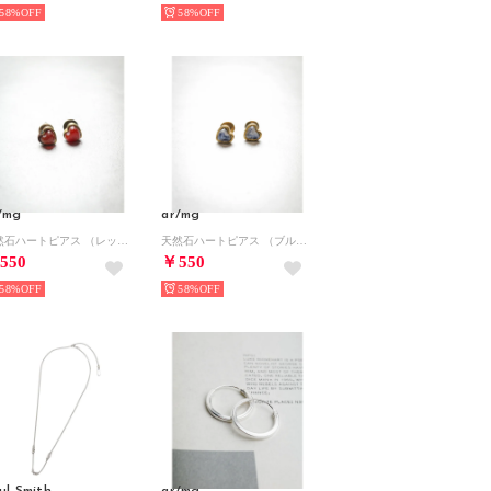
58%
58%
/mg
ar/mg
天然石ハートピアス （レッド系その他2）
天然石ハートピアス （ブルー系その他）
550
￥550
58%
58%
ul Smith
ar/mg