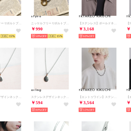
styiro
tk.TAKEO KIKUCHI
tk
ニッケルフリー Uボルトブレスレット （シルバー）
ニッケルフリー Uボルトブレスレット （シルバー＆ゴールド）
【ステンレス】ボールドネックレス （シルバー(206)）
￥990
￥3,168
￥
15
50%
15
60%
ar/mg
tk.TAKEO KIKUCHI
tk
ステンレスデザインネックレス （ピンク）
ステンレスデザインネックレス （ブラック）
【エントゥワイン】ステンレスネックレス （シルバー(106)）
￥594
￥3,564
￥
80%
55%