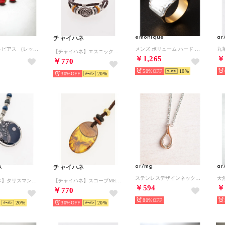
emonique
ar
チャイハネ
天然石ハートピアス （レッド系その他）
メンズ ボリューム ハード ファッションリング （その他28）
【チャイハネ】エスニック調MEN'Sブレスレット ブラウン
￥1,265
￥
￥770
50%
10
30%
20
ar/mg
ar
ネ
チャイハネ
ステンレスデザインネックレス （ピンク）
【チャイハネ】タリスマンMEN'Sネックレス ダークブルー
【チャイハネ】スコープMEN'Sネックレス ブラウン系その他
￥594
￥
￥770
80%
20
30%
20