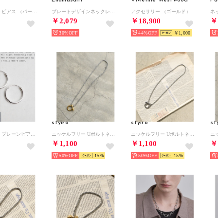
天然石ハートピアス （パープル系その他）
プレートデザインネックレス ステンレス 喜平チェーン ユニセックス Y2K 韓国 グランジ ストリート （シルバー）
アクセサリー （ゴールド）
ネ
￥2,079
￥18,900
￥
30%
44%
￥1,000
styiro
styiro
st
【silver925】 プレーンピアス （シルバー）
ニッケルフリー Uボルトネックレス （シルバー＆ゴールド45）
ニッケルフリー Uボルトネックレス （シルバー45）
￥1,100
￥1,100
￥
50%
15
50%
15