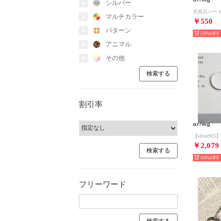
シルバー
マルチカラー
￥550
パターン
58%
アニマル
その他
割引率
ar/mg
￥2,079
30%
フリーワード