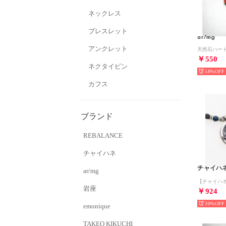
ネックレス
ブレスレット
ar/mg
アンクレット
￥550
ネクタイピン
58%
カフス
ブランド
REBALANCE
チャイハネ
チャイハ
ar/mg
岩座
￥924
30%
emonique
TAKEO KIKUCHI