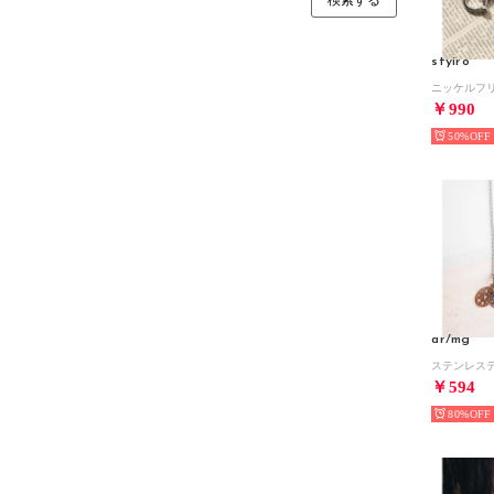
styiro
￥990
50%
ar/mg
￥594
80%