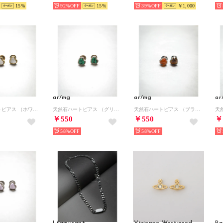
15
92%
15
39%
￥1,000
ar/mg
ar/mg
ar
天然石ハートピアス （ホワイト系その他）
天然石ハートピアス （グリーン系その他）
天然石ハートピアス （ブラウン系その他）
￥550
￥550
￥
58%
58%
Lilamusant
Vivienne Westwood
Pa