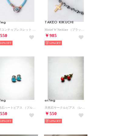
/mg
TAKEO KIKUCHI
丸革コンチョブレスレット （スカイブルー系2）
Motief W Necklace （ブラック(019)）
550
￥985
66%
50%
/mg
ar/mg
天然石ハートピアス （ブルー系その他2）
天然石サークルピアス （レッド系その他）
550
￥550
58%
58%