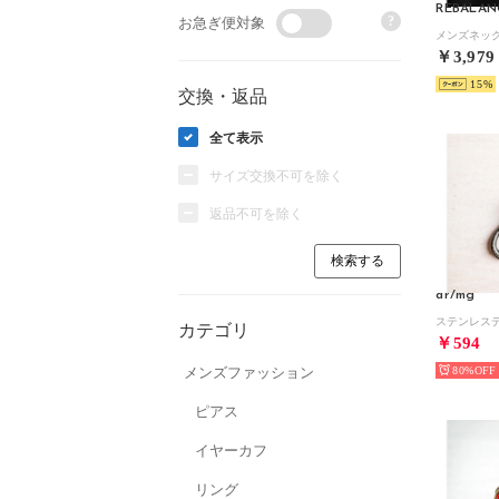
REBALAN
?
お急ぎ便対象
メンズネック
￥3,979
15
交換・返品
全て表示
サイズ交換不可を除く
返品不可を除く
ar/mg
カテゴリ
￥594
メンズファッション
80%
ピアス
イヤーカフ
リング