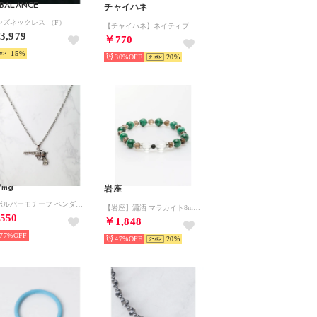
BALANCE
チャイハネ
ンズネックレス （F）
【チャイハネ】ネイティブバースデーストーンネックレス その他4
3,979
￥770
15
30%
20
/mg
岩座
リボルバーモチーフ ペンダント （シルバー）
【岩座】瀟洒 マラカイト8mm玉ブレスレット グリーン系その他
550
￥1,848
77%
47%
20