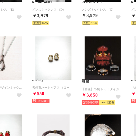
CE
REBALANCE
REBALANCE
RE
レス （E）
メンズネックレス （D）
メンズネックレス （G）
メ
￥3,979
￥3,979
￥
15
15
ar/mg
ar
岩座
ステンレスデザインネックレス （ブラック）
天然石ハートピアス （ローズ）
【岩座】昂然 レッドタイガーアイブレスレット レッド系その他
￥550
￥
￥3,850
58%
30%
20