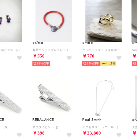
ar/mg
styiro
st
天然石サークルピアス （パープル系その他）
丸革コンチョブレスレット （レッド系1）
ニッケルフリー メタルホールリング（シルバー）
￥550
￥770
￥
66%
65%
15
CE
REBALANCE
Paul Smith
ar
 （N）
ネクタイピン （Q）
アクセサリー （ゴールド）
￥398
￥23,800
￥