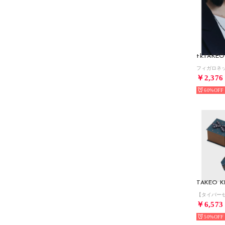
tk.TAKEO
￥2,376
60%
TAKEO K
￥6,573
50%