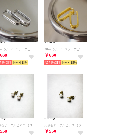
yiro
styiro
Silver シルバースクエアピアス（シルバー）
Silver シルバースクエアピアス（ゴールド）
660
￥660
79%
15
79%
15
/mg
ar/mg
天然石サークルピアス （ローズ）
天然石サークルピアス （ホワイト系その他）
550
￥550