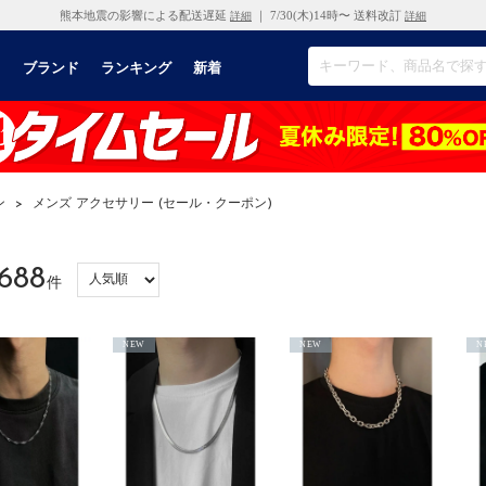
熊本地震の影響による配送遅延
｜ 7/30(木)14時〜 送料改訂
詳細
詳細
リ
ブランド
ランキング
新着
ン
>
メンズ アクセサリー (セール・クーポン)
688
件
NEW
NEW
N