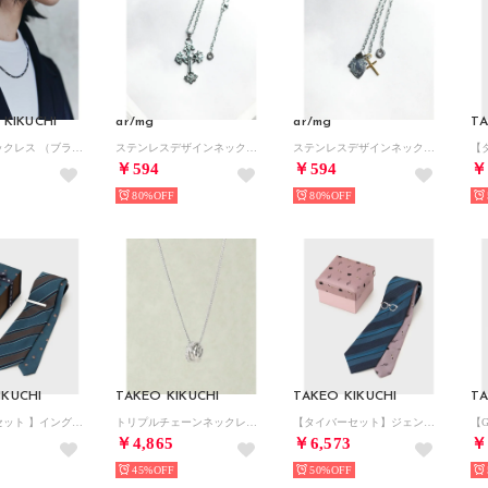
 KIKUCHI
ar/mg
ar/mg
TA
フィガロネックレス （ブラックシルバー(009)）
ステンレスデザインネックレス （その他6）
ステンレスデザインネックレス （その他5）
￥594
￥594
￥
80%
80%
IKUCHI
TAKEO KIKUCHI
TAKEO KIKUCHI
TA
【タイバーセット 】イングリッシュガーデンBOX （グリーン(322)）
トリプルチェーンネックレス （シルバー(006)）
【タイバーセット】ジェントルマンタイバーBOX （グリーン(322)）
￥4,865
￥6,573
￥
45%
50%