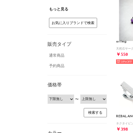
もっと見る
お気に入りブランドで検索
ar/mg
販売タイプ
￥550
通常商品
58%
予約商品
価格帯
〜
REBALAN
ネクタイピン
￥398
カラー