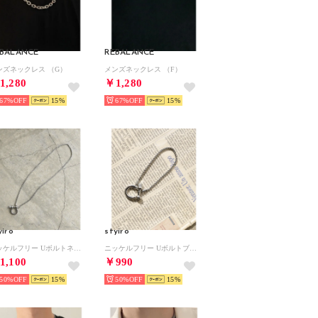
BALANCE
REBALANCE
ンズネックレス （G）
メンズネックレス （F）
1,280
￥1,280
67%
15
67%
15
yiro
styiro
ニッケルフリー Uボルトネックレス （シルバー50）
ニッケルフリー Uボルトブレスレット （シルバー）
1,100
￥990
50%
15
50%
15