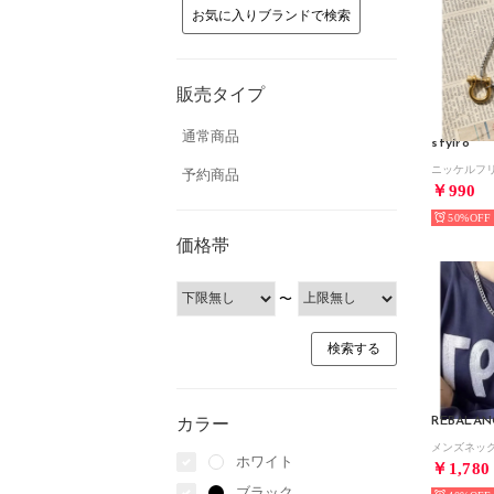
お気に入りブランドで検索
販売タイプ
通常商品
styiro
予約商品
￥990
50%
価格帯
〜
カラー
REBALAN
メンズネック
ホワイト
￥1,780
ブラック