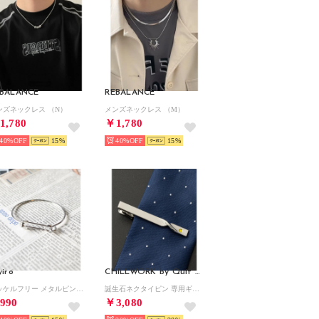
BALANCE
REBALANCE
ンズネックレス （N）
メンズネックレス （M）
1,780
￥1,780
40%
15
40%
15
yiro
CHILLWORK by Quit Running
ニッケルフリー メタルピンデザインバングル （シルバー）
誕生石ネクタイピン 専用ギフトBOX付 （その他34）
990
￥3,080