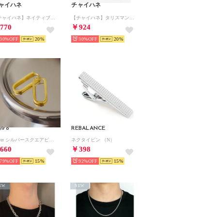
ャイハネ
チャイハネ
【チャイハネ】ネイティブバースデーストーンネックレス その他4
【チャイハネ】タリスマンMEN'Sネックレス ダークブルー
770
￥924
30%
20
30%
20
yiro
REBALANCE
Silver シルバースクエアピアス（ゴールド）
ネクタイピン （N）
660
￥398
79%
15
92%
15
EW
NEW