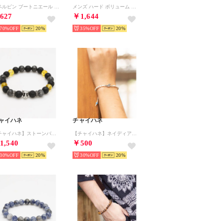
ラペルピン ブートニエール 専用BOX付 （レッド）
メンズ ハード ボリューム ステンレス ファッションリング （その他16）
627
￥1,644
70%
20
35%
20
ャイハネ
チャイハネ
【チャイハネ】ストーンバースデーMEN'Sブレスレット IAVZ3301 （その他11）
【チャイハネ】ネイディアックミサンガ （その他2）
1,540
￥500
30%
20
30%
20