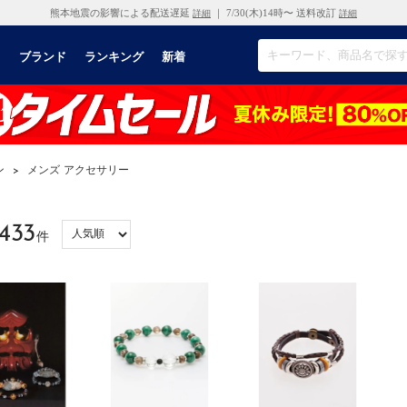
熊本地震の影響による配送遅延
｜ 7/30(木)14時〜 送料改訂
詳細
詳細
リ
ブランド
ランキング
新着
ン
>
メンズ アクセサリー
433
件