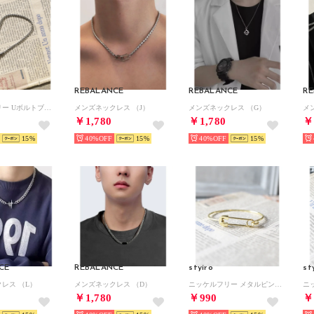
REBALANCE
REBALANCE
RE
ニッケルフリー Uボルトブレスレット （シルバー＆ゴールド）
メンズネックレス （J）
メンズネックレス （G）
メ
￥1,780
￥1,780
￥
15
40%
15
40%
15
CE
REBALANCE
styiro
st
レス （L）
メンズネックレス （D）
ニッケルフリー メタルピンデザインバングル （ゴールド）
￥1,780
￥990
￥