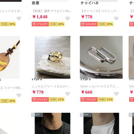
岩座
チャイハネ
チ
【岩座】昂然 レッドタイガーアイブレスレット レッド系その他
【岩座】瀟洒 マラカイト8mm玉ブレスレット グリーン系その他
【チャイハネ】エスニック調MEN'Sブレスレット ブラウン
￥1,848
￥770
￥
20
47%
20
30%
20
styiro
styiro
st
ネ
ニッケルフリー メタルホールリング（シルバー）
Silver シルバースクエアピアス（シルバー）
【チャイハネ】スコープMEN'Sネックレス ブラウン系その他
￥770
￥660
￥
65%
15
79%
15
20
NEW
NEW
N