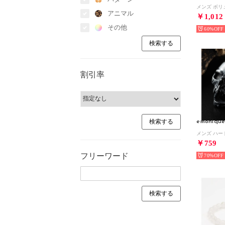
アニマル
￥1,012
その他
60%
割引率
emoniqu
￥759
フリーワード
70%