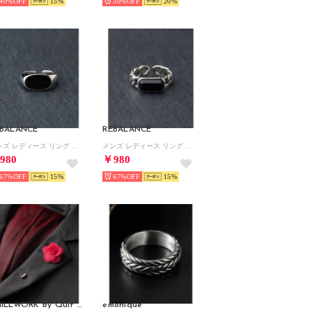
40%
15
30%
20
BALANCE
REBALANCE
メンズ レディース リング フリーサイズ サイズ調整可能 （プラチナム）
メンズ レディース リング フリーサイズ サイズ調整可能 （Dk.Brn）
980
￥980
67%
15
67%
15
CHILLWORK by Quit Running
emonique