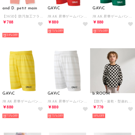
and D. petit main
GAViC
GAViC
【365D】防汚加工フライスレギンス6ブ （サーモン ピンク）
JR AK 昇華ゲームパンツ （RED）
JR AK 昇華ゲームパンツ （GRN）
￥708
￥880
￥880
NEW
75%
75%
34%
GAViC
GAViC
b.ROOM
JR AK 昇華ゲームパンツ （YEL）
JR AK 昇華ゲームパンツ （WHT）
【防汚・速乾・型崩れしない】【ムテキT】変形切り替えアソートプリント総柄Tシャツ （黒）
￥880
￥880
￥770
75%
75%
50%