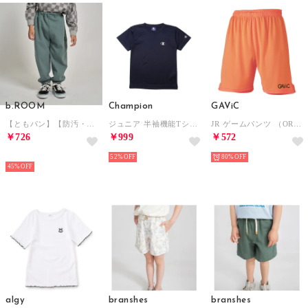
b.ROOM
Champion
GAViC
【ともパン】【防汚・速乾】イージーパンツ （カーキ）
ジュニア 半袖機能Tシャツ 半袖機能Tシャツ_SHORT SLEEVE T-SHIRT CK-BS307 （NAVY）
JR ゲームパンツ （ORG）
￥726
￥999
￥572
NEW
52%
80%
45%
algy
branshes
branshes