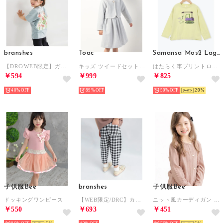
branshes
Toac
Samansa Mos2 Lagom
【DRC/WEB限定】ガールズアソートグラフィック半袖Tシャツ （61:グリーン_フラワー）
キッズ ツイードセットアップ （サックス）
はたらく車プリントロンT （イエロー）
￥594
￥999
￥825
40%
89%
50%
20
子供服Bee
branshes
子供服Bee
ドッキングワンピース
【WEB限定/DRC】カットソー7分丈パンツ ゆったりサイズ （93:黒_ギンガム）
ニット風カーディガン （ピンク）
￥550
￥693
￥451