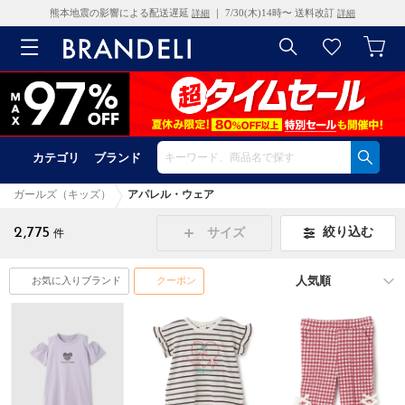
熊本地震の影響による配送遅延
｜ 7/30(木)14時〜 送料改訂
詳細
詳細
カテゴリ
ブランド
ガールズ（キッズ）
アパレル・ウェア
2,775
絞り込む
サイズ
件
お気に入りブランド
クーポン