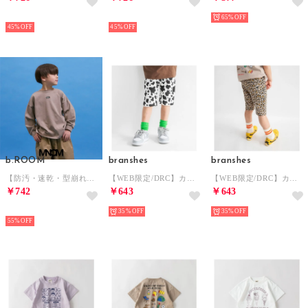
NEW
NEW
65%
45%
45%
b.ROOM
branshes
branshes
【防汚・速乾・型崩れしない】【どちらが前でもOK】チェッカーフラッグプリントTシャツ【MNCM】 （シナモン）
【WEB限定/DRC】カットソーハーフパンツ （4）
【WEB限定/DRC】カットソーハーフパンツ （3）
￥742
￥643
￥643
NEW
35%
35%
55%