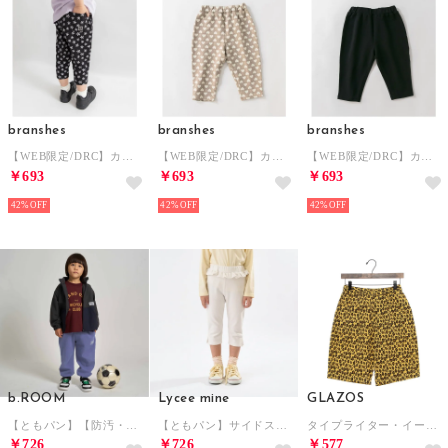
branshes
branshes
branshes
【WEB限定/DRC】カットソー7分丈パンツ ゆったりサイズ （94:黒_小花柄）
【WEB限定/DRC】カットソー7分丈パンツ ゆったりサイズ （92:ベージュ_ハート柄）
【WEB限定/DRC】カットソー7分丈パンツ ゆったりサイズ （85:ブラック）
￥693
￥693
￥693
42%
42%
42%
b.ROOM
Lycee mine
GLAZOS
【ともパン】【防汚・速乾】イージーパンツ （モデレート ブルー）
【ともパン】サイドスリット7分丈カプリパンツ （アイボリー）
タイプライター・イージーハーフパンツ （マルチ）
￥726
￥726
￥577