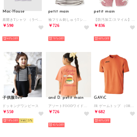
Mac-House
petit main
petit main
肩開きTシャツ （ラベンダー）
袖フリル刺しゅうTシャツ （ボーダー）
【防汚加工/スマイル】7分リボンパンツ （赤）
￥590
￥726
￥836
HOT
NEW
NEW
40%
70%
60%
子供服Bee
and D. petit main
GAViC
ドッキングワンピース
アソートFOODワイド半袖T （コーラル）
JR ゲームトップ （ORG）
￥550
￥726
￥682
78%
5
NEW
80%
45%