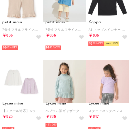
petit main
petit main
Kappa
7分丈フリルフライスパンツ （薄ベージュ）
7分丈フリルフライスパンツ （黄）
AI トップスインナー （BK）
￥836
￥836
￥836
NEW
NEW
60%
15
60%
60%
Lycee mine
Lycee mine
Lycee mine
【スクール対応】AラインTシャツ(2枚セット) （ラベンダー）
ペプラム裾ギャザータートルネック （ミント）
スクエアネックパフスリーブアソート刺しゅうトップス （ラベンダー）
￥825
￥786
￥847
NEW
45%
NEW
50%
45%