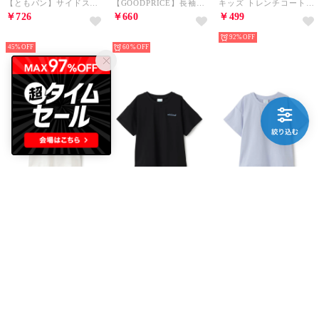
【ともパン】サイドスリット7分丈カプリパンツ （ライラック）
【GOODPRICE】長袖ロンパース【返品不可商品】 （ライト グレー）
キッズ トレンチコート （ベージュ）
￥726
￥660
￥499
NEW
NEW
92%
45%
60%
minimal
minimal
minimal
【DailyMe】【遮熱/速乾/抗菌】\enシンプルTシャツ （オフ ホワイト）
【DailyMe】【遮熱/速乾/抗菌】\enシンプルTシャツ （黒）
【DailyMe】【遮熱/速乾/抗菌】\enシンプルTシャツ （サックス）
￥693
￥693
￥693
55%
55%
55%