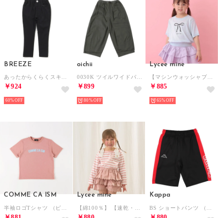
BREEZE
oichii
Lycee mine
あったからくらくスキニーパンツ 10分丈 （ブラック）
0030K ツイルワイドパンツ ツイルワイドパンツ （カーキ）
【マシンウォッシャブル】シアー半袖ニットトップス （サックス）
￥924
￥899
￥885
60%
80%
65%
COMME CA ISM
Lycee mine
Kappa
半袖ロゴTシャツ （ピンク）
【綿100％】 【速乾・UV・型崩れしない】ボートネック肩リボンTシャツ （ライトピンク）
BS ショートパンツ （BK）
￥881
￥880
￥880