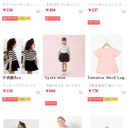
サマーカーディガン （ライトパープル）
【365D】ワンポイントししゅうAラインロンT （ピンク）
フットボールソックス （グレー）
￥550
￥490
￥237
68%
5
55%
NEW
40%
子供服Bee
Lycee mine
Samansa Mos2 Lagom
ドッキングワンピース
【綿100％】【ムテキT】【防汚・UV・接触冷感・型崩れしない】タックスリーブアソート総柄Tシャツ （ブルーグレー）
【吸水速乾】袖レースTシャツ （ピンク）
￥550
￥660
￥770
79%
5
NEW
53%
20
50%