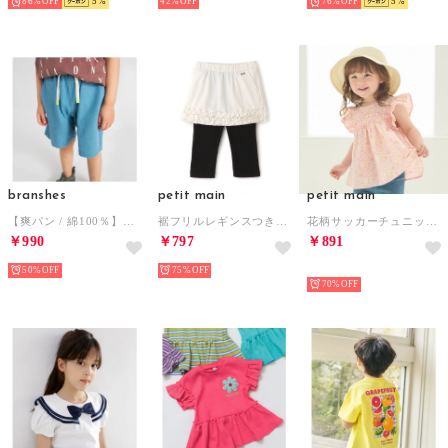
86%
5
42%
76%
5
branshes
petit main
petit main
【爽パン / 綿100％】パナマ織りカラーハーフパンツ （ブルー）
裾フリルレギンスつきスカート （アイボリー）
花柄サッカーチュニック （ピンク）
￥990
￥797
￥891
50%
75%
NEW
70%