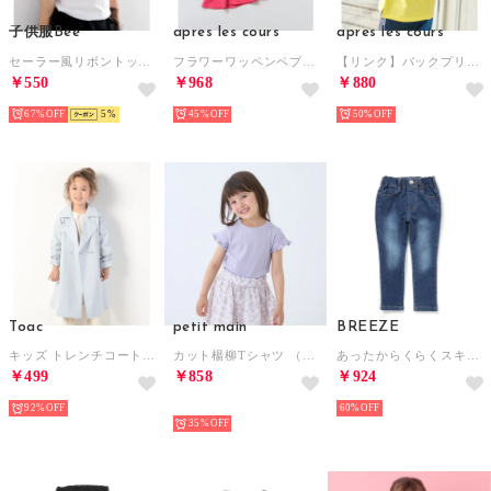
子供服Bee
apres les cours
apres les cours
セーラー風リボントップス
フラワーワッペンペプラムモチーフTシャツ （ピンク）
【リンク】バックプリントフルーツロゴTシャツ （イエロー）
￥550
￥968
￥880
67%
5
45%
50%
Toac
petit main
BREEZE
キッズ トレンチコート （サックス）
カット楊柳Tシャツ （ラベンダー）
あったからくらくスキニーパンツ 10分丈 （ブルー）
￥499
￥858
￥924
92%
NEW
60%
35%