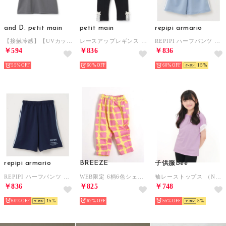
and D. petit main
petit main
repipi armario
【接触冷感】【UVカット】ポケット半袖T （チャコール）
レースアップレギンス （黒）
REPIPI ハーフパンツ （サックス）
￥594
￥836
￥836
55%
60%
60%
15
repipi armario
BREEZE
子供服Bee
REPIPI ハーフパンツ （ネイビー）
WEB限定 6柄6色シェフパンツ 10分丈 （ピンク）
袖レーストップス （Nラベンダー地）
￥836
￥825
￥748
60%
15
62%
55%
5