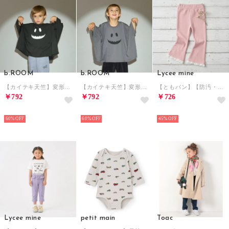
b.ROOM
b.ROOM
Lycee mine
【カイテキ天竺】変形オバケTシャツ （黒）
【カイテキ天竺】変形オバケTシャツ （チャコール）
【ともパン】【防汚・速乾】裾チェリーレースフレアパンツ （モデレート ピンク）
￥792
￥792
￥726
NEW
NEW
NEW
60%
60%
45%
Lycee mine
petit main
Toac