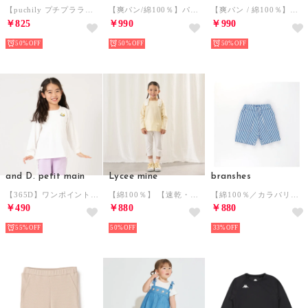
【puchily プチプラライン】フリルリブT （オフホワイト）
【爽パン/綿100％】パナマ織りショートパンツ （ミックス）
【爽パン / 綿100％】パナマ織りカラーハーフパンツ （オリーブ）
￥825
￥990
￥990
50%
50%
50%
and D. petit main
Lycee mine
branshes
【365D】ワンポイントししゅうAラインロンT （オフ ホワイト）
【綿100％】 【速乾・UV・型崩れしない】ボートネック肩リボンTシャツ （クリーム）
【綿100％／カラバリ】ラクショーパンツ （ネイビーブルー）
￥490
￥880
￥880
55%
50%
33%