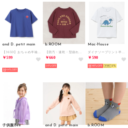
and D. petit main
b.ROOM
Mac-House
【365D】おちゃめ半袖T （ブルー）
【防汚・速乾・型崩れしない】【ムテキT】選べる4パターン8色プリントTシャツ （レンガ）
ダイナソープリント半袖Tシャツ （ホワイト）
￥599
￥660
￥590
NEW
50%
40%
5
44%
子供服Bee
and D. petit main
b.ROOM