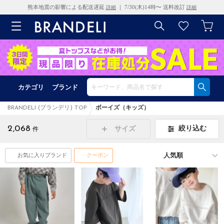
熊本地震の影響による配送遅延
｜ 7/30(木)14時〜 送料改訂
詳細
詳細
カテゴリ
ブランド
BRANDELI (ブランデリ) TOP
ボーイズ（キッズ）
2,068
絞り込む
サイズ
件
お気に入りブランド
クーポン