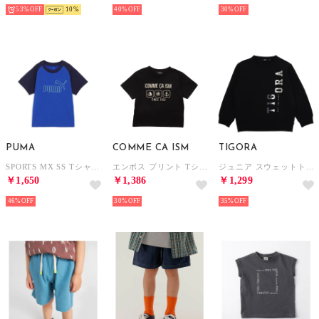
53%
10
40%
30%
PUMA
COMME CA ISM
TIGORA
SPORTS MX SS TシャツA （VIVID BLUE）
エンボス プリント Tシャツ （ブラック）
ジュニア スウェットトレーナー ドライ裏毛スウェットシャツ TR-9A4645TJ （ブラック）
￥1,650
￥1,386
￥1,299
46%
30%
35%