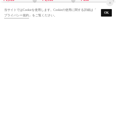
NEW
NEW
NEW
当サイトではCookieを使用します。Cookieの使用に関する詳細は「
40%
40%
35%
OK
プライバシー規約
」をご覧ください。
b.ROOM
b.ROOM
Baby Cheer
【ともパン】【防汚・速乾】サイドポケットイージーパンツ （モデレート ブルー）
【組み合わせ自由シリーズ】ボアブルゾン （モデレート グリーン）
【はぴだんぶい】恐竜Tシャツ （薄ベージュ）
￥858
￥1,815
￥3,795
NEW
45%
50%
35%