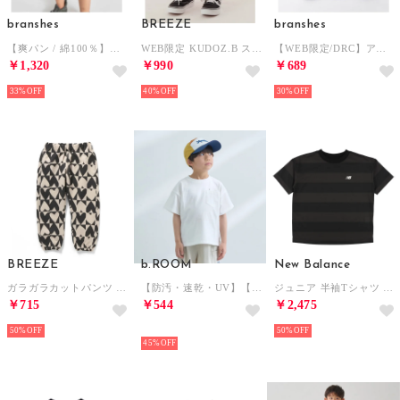
branshes
BREEZE
branshes
【爽パン / 綿100％】パナマ織りカラーハーフパンツ （ブルー）
WEB限定 KUDOZ.B ステッチ配色ハーフパンツ （ネイビーブルー）
【WEB限定/DRC】アソートロゴフレンチスリーブトップス （78:チャコールグレー）
￥1,320
￥990
￥689
33%
40%
30%
BREEZE
b.ROOM
New Balance
ガラガラカットパンツ 10分丈 （ブラック）
【防汚・速乾・UV】【カイテキ天竺】ゆったりサイズベーシックTシャツ （オフ ホワイト）
ジュニア 半袖Tシャツ スリーブTシャツ コットンライク_NB DRY ボーダーショート ABT55536 （ブラック）
￥715
￥544
￥2,475
50%
NEW
50%
45%