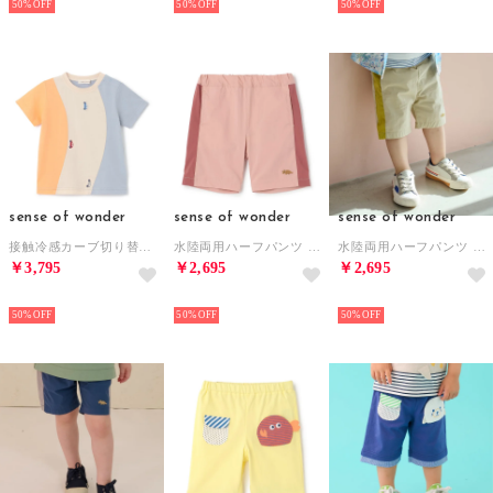
50%
50%
50%
sense of wonder
sense of wonder
sense of wonder
接触冷感カーブ切り替え車刺しゅう半袖Tシャツ （ライト ブルー）
水陸両用ハーフパンツ （モデレート ピンク）
水陸両用ハーフパンツ （ベージュ）
￥3,795
￥2,695
￥2,695
NEW
NEW
NEW
50%
50%
50%