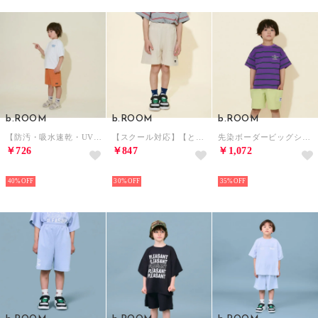
b.ROOM
b.ROOM
b.ROOM
【防汚・吸水速乾・UV】【カイテキ天竺】ドライメッシュバックプリントTシャツ （オフ ホワイト）
【スクール対応】【ともパン】ベイカーポケット4分丈パンツ （薄ベージュ）
先染ボーダービッグシルエットTシャツ （パープル）
￥726
￥847
￥1,072
NEW
NEW
NEW
40%
30%
35%