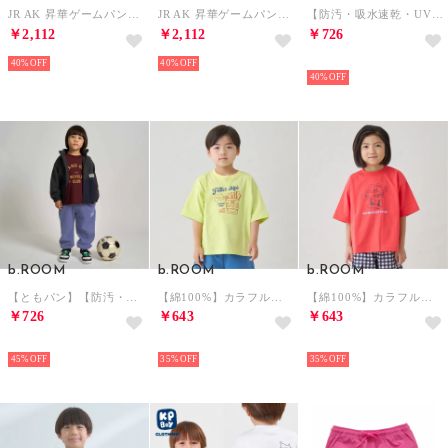
JR AK 昇華ゲームパンツ （YEL）
JR AK 昇華ゲームパンツ （WHT）
【防汚・吸水速乾・UV】【カイテキ天竺】ドライメッシュバックプリントTシャツ （黒）
￥2,112
￥2,112
￥726
40%
40%
NEW
40%
b.ROOM
b.ROOM
b.ROOM
【ともパン】【防汚・速乾】イージーパンツ （モデレート ブルー）
【綿100%】カラフルアソートグラフィックTシャツ （ライム）
【綿100%】カラフルアソートグラフィックTシャツ （赤）
￥726
￥643
￥643
NEW
NEW
NEW
45%
35%
35%