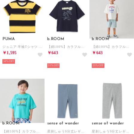
PUMA
b.ROOM
b.ROOM
ジュニア 半袖Tシャツ CLASS ストライプド AOP Tシャツ B_ 687823 （New Navy）
【綿100%】カラフルアソートグラフィックTシャツ （紺）
【綿100%】カラフルアソートグラフィックTシャツ （オフ ホワイト）
￥1,595
￥643
￥643
50%
NEW
NEW
35%
35%
b.ROOM
sense of wonder
sense of wonder
【綿100%】カラフルアソートグラフィックTシャツ （エメラルド グリーン）
星刺しゅう9分丈レギンス （ブルー）
星刺しゅう9分丈レギンス （グレー）