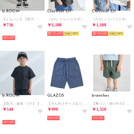
b.ROOM
Classical Elf
Classical Elf
【ともパン】【防汚・速乾】イージーパンツ （カーキ）
《JaVa ジャバコラボ》オーガニックコットン混 綿100％ハシゴレースフットボールTEE （チャコールグレー）
《JaVa ジャバコラボ》オーガニックコットン混 綿100％ハシゴレースフットボールTEE （ホワイト）
￥726
￥1,108
￥1,108
NEW
72%
10
72%
10
45%
b.ROOM
GLAZOS
branshes
【防汚・速乾・UV】【カイテキ天竺】ゆったりサイズベーシックTシャツ （黒）
【大人向けサイズあり】綿ポリストレッチツイル・アクティブハーフパンツ （ブルー）
【爽パン / 綿100％】パナマ織りカラーハーフパンツ （オリーブ）
￥544
￥990
￥1,320
NEW
50%
33%
45%