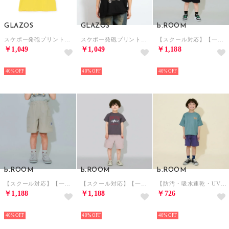
GLAZOS
GLAZOS
b.ROOM
スケボー発砲プリントTシャツ （黄）
スケボー発砲プリントTシャツ （黒）
【スクール対応】【一部カラーセットアップ可】水陸両用4分丈パンツ （黒）
￥1,049
￥1,049
￥1,188
NEW
NEW
NEW
40%
40%
40%
b.ROOM
b.ROOM
b.ROOM
【スクール対応】【一部カラーセットアップ可】水陸両用4分丈パンツ （グレージュ）
【スクール対応】【一部カラーセットアップ可】水陸両用4分丈パンツ （ライト ピンク）
【防汚・吸水速乾・UV】【カイテキ天竺】ドライメッシュバックプリントTシャツ （モデレート グリーン）
￥1,188
￥1,188
￥726
NEW
NEW
NEW
40%
40%
40%