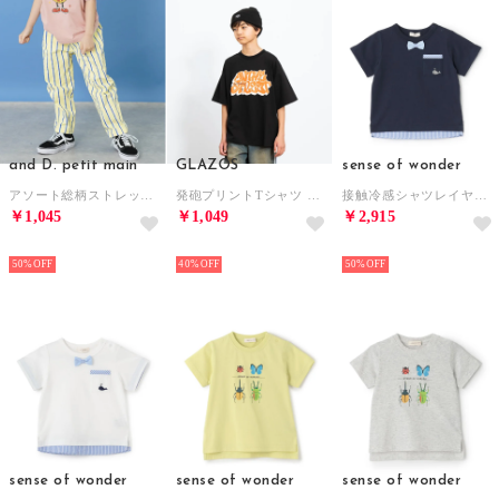
and D. petit main
GLAZOS
sense of wonder
アソート総柄ストレッチシェフパンツ （黄）
発砲プリントTシャツ （黒）
接触冷感シャツレイヤード風半袖Tシャツ （紺）
￥1,045
￥1,049
￥2,915
NEW
NEW
NEW
50%
40%
50%
sense of wonder
sense of wonder
sense of wonder