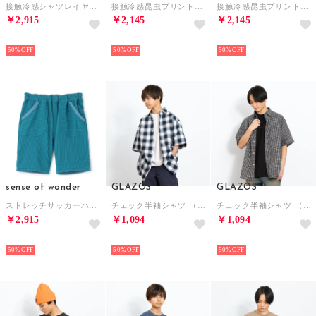
接触冷感シャツレイヤード風半袖Tシャツ （オフ ホワイト）
接触冷感昆虫プリント半袖Tシャツ （ライト グリーン）
接触冷感昆虫プリント半袖Tシャツ （シロ杢）
￥2,915
￥2,145
￥2,145
NEW
NEW
NEW
50%
50%
50%
sense of wonder
GLAZOS
GLAZOS
ストレッチサッカーハーフパンツ （ブルー グリーン）
チェック半袖シャツ （ブルー）
チェック半袖シャツ （黒）
￥2,915
￥1,094
￥1,094
NEW
NEW
NEW
50%
50%
50%