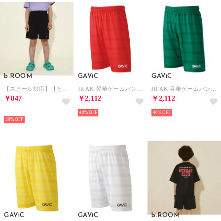
b.ROOM
GAViC
GAViC
【スクール対応】【ともパン】ベイカーポケット4分丈パンツ （黒）
JR AK 昇華ゲームパンツ （RED）
JR AK 昇華ゲームパンツ （GRN）
￥847
￥2,112
￥2,112
NEW
40%
40%
30%
GAViC
GAViC
b.ROOM