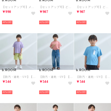
b.ROOM
b.ROOM
b.ROOM
【セットアップ可】メッシュハーフパンツ【MNCM】 （ライト ブルー）
【セットアップ可】どちらが前でもOK！メッシュビッグサイズTシャツ【MNCM】 （黒）
【セットアップ可】どちらが前でもOK！メッシュビッグサイズTシャツ【MNCM】 （ライト ブルー）
￥990
￥907
￥907
NEW
NEW
NEW
40%
45%
45%
b.ROOM
b.ROOM
b.ROOM
【防汚・速乾・UV】【カイテキ天竺】ゆったりサイズベーシックTシャツ （ラベンダー）
【防汚・速乾・UV】【カイテキ天竺】ゆったりサイズベーシックTシャツ （レンガ）
【防汚・速乾・UV】【カイテキ天竺】ゆったりサイズベーシックTシャツ （ブルー グレー）
￥544
￥544
￥544
NEW
NEW
NEW
45%
45%
45%