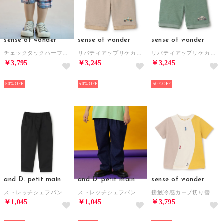
sense of wonder
sense of wonder
sense of wonder
チェックタックハーフパンツ （ブルー）
リバティアップリケカットハーフパンツ （モカ茶）
リバティアップリケカットハーフパンツ （グリーン）
￥3,795
￥3,245
￥3,245
NEW
NEW
NEW
50%
50%
50%
and D. petit main
and D. petit main
sense of wonder
ストレッチシェフパンツ （黒）
ストレッチシェフパンツ （ディープ ブルー）
接触冷感カーブ切り替え車刺しゅう半袖Tシャツ （カラシ）
￥1,045
￥1,045
￥3,795
NEW
NEW
NEW