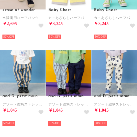
sense of wonder
Baby Cheer
Baby Cheer
水陸両用ハーフパンツ （インク ブルー）
カニあざらしハーフパンツ （レモン イエロー）
カニあざらしハーフパンツ （紺）
￥2,695
￥3,245
￥3,245
NEW
NEW
NEW
50%
50%
50%
and D. petit main
and D. petit main
and D. petit main
アソート総柄ストレッチシェフパンツ （ベージュ）
アソート総柄ストレッチシェフパンツ （ライト ブルー）
アソート総柄ストレッチシェフパンツ （白）
￥1,045
￥1,045
￥1,045
NEW
NEW
NEW
50%
50%
50%