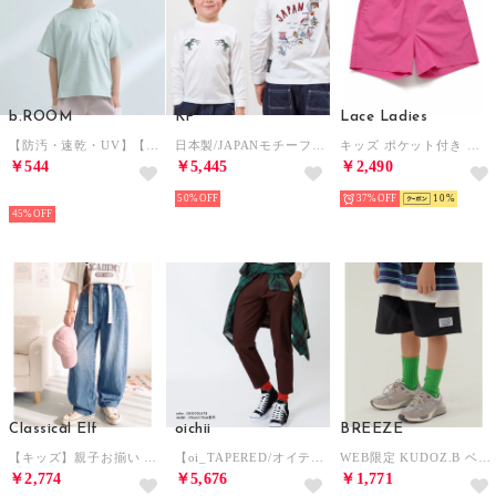
b.ROOM
KP
Lace Ladies
【防汚・速乾・UV】【カイテキ天竺】ゆったりサイズベーシックTシャツ （ライト グリーン）
日本製/JAPANモチーフ長袖Tシャツ(100-160cm) （白）
キッズ ポケット付き ショートパンツ 水着 ユニセックス【返品不可商品】 （ピンク）
￥544
￥5,445
￥2,490
NEW
50%
37%
10
45%
Classical Elf
oichii
BREEZE
【キッズ】親子お揃い リンクコーデできちゃう！カーブイージーデニムパンツ（ワイド） （ブルー）
【oi_TAPERED/オイテーパード】 （チョコレート）
WEB限定 KUDOZ.B ベイカーポケットハーフパンツ （ブラック）
￥2,774
￥5,676
￥1,771