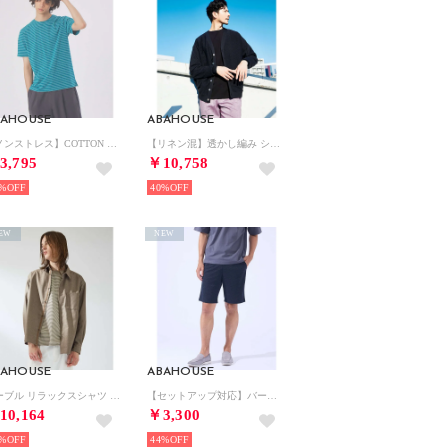
BAHOUSE
ABAHOUSE
【ノンストレス】COTTON LYCRA 圧着 クルーネック 半袖 ボーダーTシ （グリーン）
【リネン混】透かし編み シアー カーディガン （ブラック）
3,795
￥10,758
%
40%
EW
NEW
BAHOUSE
ABAHOUSE
ノーブル リラックスシャツ / レギュラーカラーシャツ （ベージュ）
【セットアップ対応】バーズアイ イージー ショーツ （ネイビー）
10,164
￥3,300
%
44%