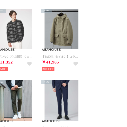
EW
NEW
BAHOUSE
ABAHOUSE
【アンサンブル対応】ウェーブ ボーダー ワンボタン カーディガン （ブラック）
【TAION / タイオン】コラボレーション 3WAY フーデットブルゾン / （カーキ）
11,352
￥41,965
%
30%
EW
NEW
BAHOUSE
ABAHOUSE