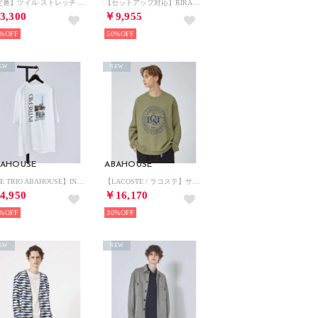
【定番】ツイル ストレッチ スリム フィット チノパンツ （カーキ）
【セットアップ対応】RIRANCHA ランダムマットストレッチ スラックスパンツ （ダークネイビー）
3,300
￥9,955
%
50%
EW
NEW
BAHOUSE
ABAHOUSE
【LE TRIO ABAHOUSE】INTREPID / グラフィックTシャツ （ホワイト）
【LACOSTE / ラコステ】サークルグラフィック クルーネックスウェット （カーキ）
4,950
￥16,170
%
30%
EW
NEW