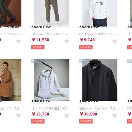
5351 POUR LES HOMMES
ABAHOUSE
ABAHOUSE
A
【25S/S】ハイパーストレッチ スキニーパンツ【予約】 （カーキ）
【Outlast/アウトラスト】 テーパード ストレッチ イージーパンツ / ス （ベージュ）
CAFE graphic ロゴプリント スウェット オーバーサイズ / ユニセッ （ホワイト）
0
￥11,550
￥9,240
￥
30%
30%
40
NEW
NEW
N
SE
ABAHOUSE
ABAHOUSE
A
逆綾ショートビーバー スタンドカラーコート / ウールコート【予約】 （キャメル）
【リバーシブル配色】 14ゲージ コットンニット ZIPパーカー【予約】 （ライトグレー）
逆綾ショートビーバー スタンドカラーコート / ウールコート【予約】 （グレー）
0
￥10,758
￥38,500
￥
40%
30%
30