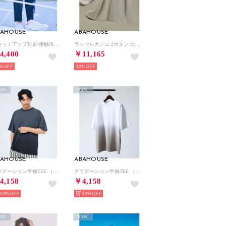
BAHOUSE
ABAHOUSE
【セットアップ対応/接触冷感】ハイブリット リラックス スラックス （ネイビー）
ラッセルカノコ 2ボタン 比翼 カーディガン【予約】 （ライトグレー）
4,400
￥11,165
%
30%
EW
NEW
BAHOUSE
ABAHOUSE
グラデーション半袖TEE （ブラック）
グラデーション半袖TEE （ホワイト）
4,158
￥4,158
30%
30%
EW
NEW