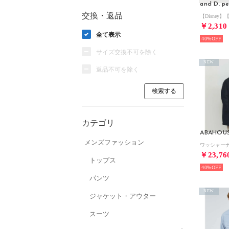
and D. pe
交換・返品
￥2,310
全て表示
40%
サイズ交換不可を除く
NEW
返品不可を除く
カテゴリ
ABAHOU
メンズファッション
￥23,76
トップス
40%
パンツ
NEW
ジャケット・アウター
スーツ