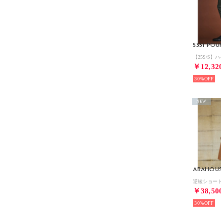
￥12,32
30%
NEW
ABAHOU
￥38,50
30%