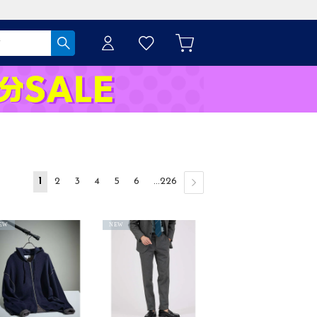
1
2
3
4
5
6
...226
EW
NEW