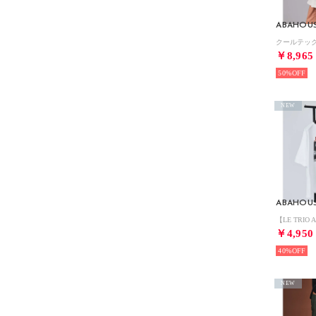
ABAHOU
￥8,965
50%
NEW
ABAHOU
￥4,950
40%
NEW