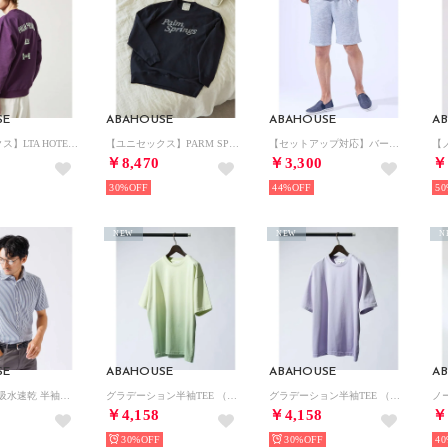
SE
ABAHOUSE
ABAHOUSE
A
【ユニセックス】LTA HOTEL グラフィック スウェット/ LE TRIO （パープル）
【ユニセックス】PARM SPRINGS グラフィック スウェット/ LETRI （ネイビー）
【セットアップ対応】バーズアイ イージー ショーツ （ライトグレー）
￥8,470
￥3,300
￥
30%
44%
50
NEW
NEW
N
SE
ABAHOUSE
ABAHOUSE
A
【Comfeel】吸水速乾 半袖シャツ （ブルー系その他1）
グラデーション半袖TEE （イエロー）
グラデーション半袖TEE （ラベンダー）
￥4,158
￥4,158
￥
30%
30%
40