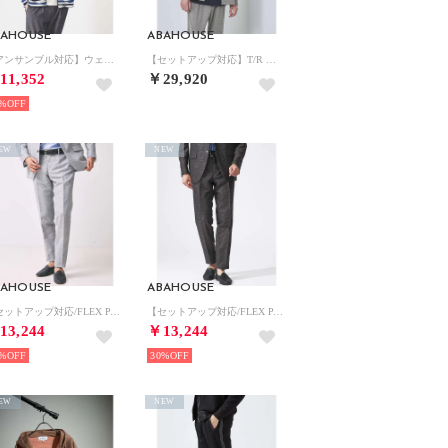
BAHOUSE
ABAHOUSE
【アンサンブル対応】ウェーブ ボーダー ワンボタン カーディガン （ネイビー）
【セットアップ対応】T/R フランス綾 CPO ブルゾン/シャツ （グレージュ）
11,352
￥29,920
%
EW
NEW
BAHOUSE
ABAHOUSE
【セットアップ対応/FLEX PANTS】カラミ織り ストレッチ メッシュ パン （ライトグレー）
【セットアップ対応/FLEX PANTS】カラミ織り ストレッチ メッシュ パン （ダークブラウン）
13,244
￥13,244
%
30%
EW
NEW