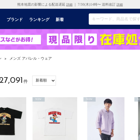
熊本地震の影響による配送遅延
｜ 7/30(木)14時〜 送料改訂
詳細
詳細
リ
ブランド
ランキング
新着
ン
>
メンズ アパレル・ウェア
27,091
件
NEW
NEW
N