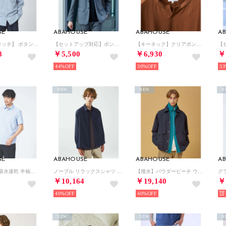
SE
ABAHOUSE
ABAHOUSE
A
【パウダータッチ】 ボタンダウンシャツ【予約】 （ブルーグレー）
【セットアップ対応】ポンチ ジャケット （グレー）
【キーネック】クリアポンチ フェイクレイヤード Tシャツ （ブラウン）
8
￥5,500
￥6,930
￥
44%
30%
33
NEW
NEW
N
SE
ABAHOUSE
ABAHOUSE
A
【Comfeel】吸水速乾 半袖シャツ （ブルー系その他2）
ノーブル リラックスシャツ / レギュラーカラーシャツ （ネイビー）
【撥水】パウダーピーチ ウェザーブルゾン/ A－2型【予約】 （ネイビー）
￥10,164
￥19,140
￥
40%
40%
NEW
NEW
N