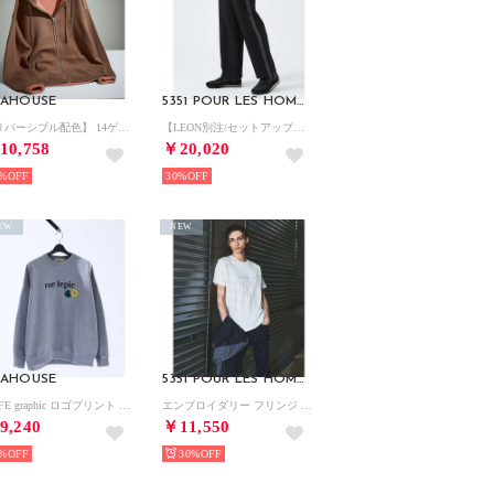
BAHOUSE
5351 POUR LES HOMMES
【リバーシブル配色】 14ゲージ コットンニット ZIPパーカー【予約】 （ブラウン）
【LEON別注/セットアップ対応】異素材コンビネーション ストレッチジャージ パ （ブラック）
10,758
￥20,020
%
30%
EW
NEW
BAHOUSE
5351 POUR LES HOMMES
CAFE graphic ロゴプリント スウェット オーバーサイズ / ユニセッ （グレー）
エンブロイダリー フリンジ 半袖Tシャツ【予約】 （ホワイト）
9,240
￥11,550
%
30%