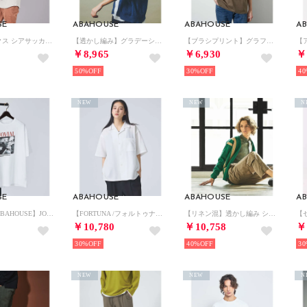
SE
ABAHOUSE
ABAHOUSE
A
クールテックス シアサッカー ストライプ 半袖シャツ （ベージュ）
【透かし編み】グラデーション シアー カーディガン （サックスブルー）
【ブラシプリント】グラフィックTシャツ （グレージュ）
￥8,965
￥6,930
￥
50%
30%
40
NEW
NEW
N
SE
ABAHOUSE
ABAHOUSE
A
【LE TRIO ABAHOUSE】JOVIAL / グラフィックTシャツ / （ホワイト）
【FORTUNA /フォルトゥナ】ECOTECSeerSuckerOpenCol （ホワイト）
【リネン混】透かし編み シアー カーディガン （エメラルドグリーン）
￥10,780
￥10,758
￥
30%
40%
30
NEW
NEW
N