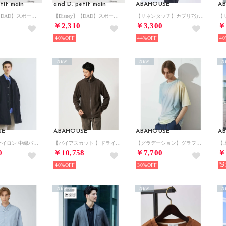
tit main
and D. petit main
ABAHOUSE
A
【Disney】【DAD】スポーツ半袖T （黒）
【Disney】【DAD】スポーツ半袖T （白）
【リネンタッチ】カプリ7分袖シャツ【予約】 （パープル）
￥2,310
￥3,300
￥
40%
44%
40
NEW
NEW
N
SE
ABAHOUSE
ABAHOUSE
A
ワッシャーナイロン 中綿パデットコート / Padded Half Coat / （ブラック）
【バイアスカット 】ドライバーズニット / ブルゾン （ブラウン）
【グラデーション】グラフィックプリント 半袖Tシャツ （イエロー）
0
￥10,758
￥7,700
￥
40%
30%
NEW
NEW
N