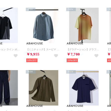
NEW
NEW
N
SE
ABAHOUSE
ABAHOUSE
A
コンビネーション ライン ポンチ 半袖Tシャツ （ブラック）
【ミニチェック】スーピマ タイプライター ボタンダウンシャツ （グリーン）
【グラデーション】グラフィックプリント 半袖Tシャツ （オレンジ）
￥9,955
￥7,700
￥
50%
30%
40
NEW
NEW
N
SE
ABAHOUSE
ABAHOUSE
A