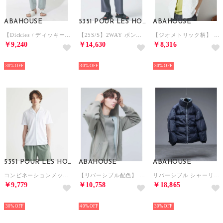
ABAHOUSE
5351 POUR LES HOMMES
ABAHOUSE
【Dickies / ディッキーズ】MYSELF 別注 ルーズ （サックスブルー）
【25S/S】2WAY ボンテージ ジップ パンツ【予約】 （グレー）
【ジオメトリック柄】 ストレッチ シアーシャツ/レースシャツ （ホワイト）
￥9,240
￥14,630
￥8,316
NEW
NEW
NEW
30%
30%
30%
5351 POUR LES HOMMES
ABAHOUSE
ABAHOUSE
コンビネーションメッシュ 半袖シャツ （ホワイト）
【リバーシブル配色】 14ゲージ コットンニット ZIPパーカー【予約】 （グレージュ）
リバーシブル シャーリング パデッドブルゾン / 中綿ジャケット / 撥水【予約 （ネイビー）
￥9,779
￥10,758
￥18,865
NEW
NEW
NEW
30%
40%
30%