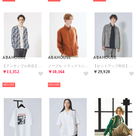
ABAHOUSE
ABAHOUSE
ABAHOUSE
【アンサンブル対応】ウェーブ ボーダー ワンボタン カーディガン （ネイビー）
ノーブル リラックスシャツ / レギュラーカラーシャツ （オレンジ）
【セットアップ対応】T/R フランス綾 CPO ブルゾン/シャツ （グレージュ）
￥11,352
￥10,164
￥29,920
NEW
NEW
NEW
40%
40%