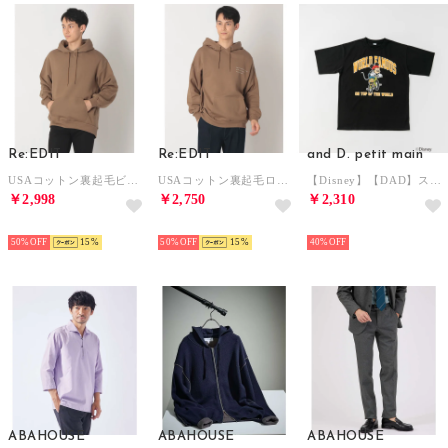
Re:EDIT
Re:EDIT
and D. petit main
USAコットン裏起毛ビッグフーディ （モカ）
USAコットン裏起毛ロゴフーディ （モカ）
【Disney】【DAD】スポーツ半袖T （黒）
￥2,998
￥2,750
￥2,310
NEW
NEW
NEW
50%
15
50%
15
40%
ABAHOUSE
ABAHOUSE
ABAHOUSE