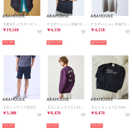
ABAHOUSE
ABAHOUSE
ABAHOUSE
【撥水】パウダーピーチ ウェザーブルゾン/ A－2型【予約】 （ネイビー）
グラデーション半袖TEE （ブラック）
グラデーション半袖TEE （ホワイト）
￥19,140
￥4,158
￥4,158
NEW
NEW
NEW
40%
30%
30%
ABAHOUSE
ABAHOUSE
ABAHOUSE
【セットアップ対応】バーズアイ イージー ショーツ （ネイビー）
【ユニセックス】LTA HOTEL グラフィック スウェット/ LE TRIO （パープル）
【ユニセックス】PARM SPRINGS グラフィック スウェット/ LETRI （ネイビー）
￥3,300
￥8,470
￥8,470
NEW
NEW
NEW
44%
30%
30%