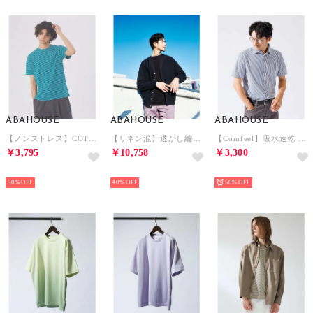
ABAHOUSE
ABAHOUSE
ABAHOUSE
【ノンストレス】COTTON LYCRA 圧着 クルーネック 半袖 ボーダーTシ （グリーン）
【リネン混】透かし編み シアー カーディガン （ブラック）
【Comfeel】吸水速乾 半袖シャツ （ブルー系その他1）
￥3,795
￥10,758
￥3,300
NEW
NEW
NEW
50%
40%
50%