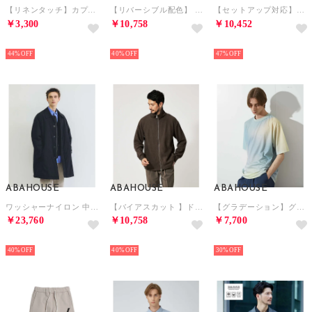
【リネンタッチ】カプリ7分袖シャツ【予約】 （パープル）
【リバーシブル配色】 14ゲージ コットンニット ZIPパーカー【予約】 （ダークネイビー）
【セットアップ対応】ストレッチポンチ スラックス （チャコールグレー）
￥3,300
￥10,758
￥10,452
NEW
NEW
NEW
44%
40%
47%
ABAHOUSE
ABAHOUSE
ABAHOUSE
ワッシャーナイロン 中綿パデットコート / Padded Half Coat / （ブラック）
【バイアスカット 】ドライバーズニット / ブルゾン （ブラウン）
【グラデーション】グラフィックプリント 半袖Tシャツ （イエロー）
￥23,760
￥10,758
￥7,700
NEW
NEW
NEW
40%
40%
30%