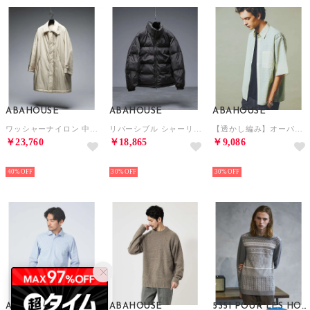
ABAHOUSE
ABAHOUSE
ABAHOUSE
ワッシャーナイロン 中綿パデットコート / Padded Half Coat / （ベージュ）
リバーシブル シャーリング パデッドブルゾン / 中綿ジャケット / 撥水【予約 （ブラック）
【透かし編み】オーバーサイズ ハーフスリーブ シアーシャツ （ライム）
￥23,760
￥18,865
￥9,086
NEW
NEW
NEW
40%
30%
30%
ABAHOUSE
ABAHOUSE
5351 POUR LES HOMMES