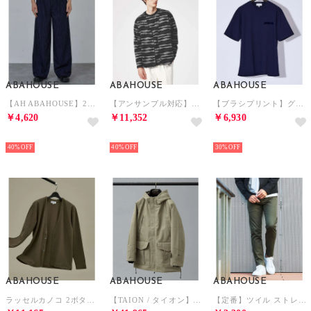
ABAHOUSE
ABAHOUSE
ABAHOUSE
【AH ABAHOUSE】2タック ワイドストレートスラックス / セットアップ （ブルー系その他1）
【アンサンブル対応】ウェーブ ボーダー ワンボタン カーディガン （ブラック）
【ブラシプリント】グラフィックTシャツ （ダークネイビー）
￥4,620
￥11,352
￥6,930
NEW
NEW
NEW
40%
40%
30%
ABAHOUSE
ABAHOUSE
ABAHOUSE
ラッセルカノコ 2ボタン 比翼 カーディガン【予約】 （カーキ）
【TAION / タイオン】コラボレーション 3WAY フーデットブルゾン / （カーキ）
【定番】ツイル ストレッチ スリム フィット チノパンツ （カーキ）