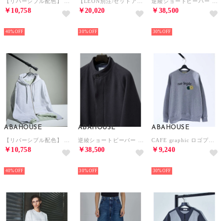
【リバーシブル配色】 14ゲージ コットンニット ZIPパーカー【予約】 （ブラウン）
【LEON別注/セットアップ対応】異素材コンビネーション ストレッチジャージ パ （ブラック）
逆綾ショートビーバー スタンドカラーコート / ウールコート【予約】 （キャメル）
￥10,758
￥20,020
￥38,500
NEW
NEW
NEW
40%
30%
30%
ABAHOUSE
ABAHOUSE
ABAHOUSE
【リバーシブル配色】 14ゲージ コットンニット ZIPパーカー【予約】 （ライトグレー）
逆綾ショートビーバー スタンドカラーコート / ウールコート【予約】 （グレー）
CAFE graphic ロゴプリント スウェット オーバーサイズ / ユニセッ （グレー）
￥10,758
￥38,500
￥9,240
NEW
NEW
NEW
40%
30%
30%