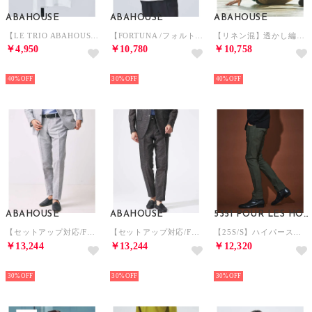
ABAHOUSE
ABAHOUSE
ABAHOUSE
【LE TRIO ABAHOUSE】JOVIAL / グラフィックTシャツ / （ホワイト）
【FORTUNA /フォルトゥナ】ECOTECSeerSuckerOpenCol （ホワイト）
【リネン混】透かし編み シアー カーディガン （エメラルドグリーン）
￥4,950
￥10,780
￥10,758
NEW
NEW
NEW
40%
30%
40%
ABAHOUSE
ABAHOUSE
5351 POUR LES HOMMES
【セットアップ対応/FLEX PANTS】カラミ織り ストレッチ メッシュ パン （ライトグレー）
【セットアップ対応/FLEX PANTS】カラミ織り ストレッチ メッシュ パン （ダークブラウン）
【25S/S】ハイパーストレッチ スキニーパンツ【予約】 （カーキ）
￥13,244
￥13,244
￥12,320
NEW
NEW
NEW
30%
30%
30%