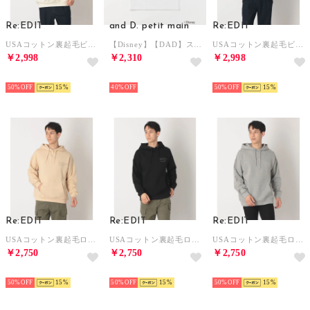
Re:EDIT
and D. petit main
Re:EDIT
USAコットン裏起毛ビッグフーディ （エクリュ）
【Disney】【DAD】スポーツ半袖T （白）
USAコットン裏起毛ビッグフーディ （ブラック）
￥2,998
￥2,310
￥2,998
NEW
NEW
NEW
50%
15
40%
50%
15
Re:EDIT
Re:EDIT
Re:EDIT
USAコットン裏起毛ロゴフーディ （ベージュ）
USAコットン裏起毛ロゴフーディ （ブラック）
USAコットン裏起毛ロゴフーディ （杢グレー）
￥2,750
￥2,750
￥2,750
NEW
NEW
NEW
50%
15
50%
15
50%
15