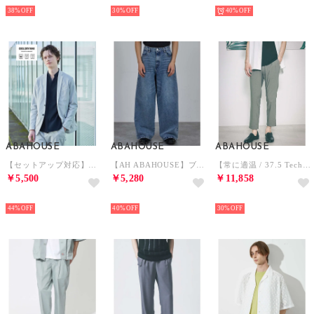
NEW
NEW
NEW
38%
30%
40%
ABAHOUSE
ABAHOUSE
ABAHOUSE
【セットアップ対応】COOL DRYMAX ジャケット / サマージャケット （グレージュ）
【AH ABAHOUSE】ブラスト ワイドバギー デニムパンツ / セットアップ （サックスブルー）
【常に適温 / 37.5 Technology】 デジタル テーパード イージー （その他1）
￥5,500
￥5,280
￥11,858
NEW
NEW
NEW
44%
40%
30%