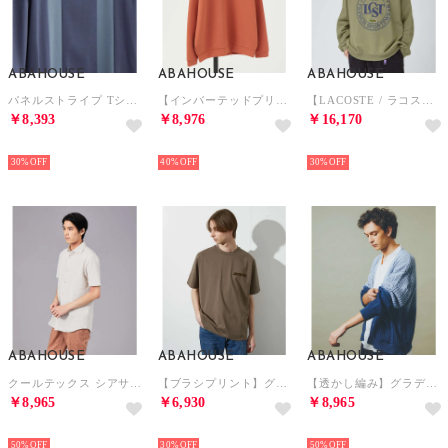
ABAHOUSE
ABAHOUSE
ABAHOUSE
パネルストライプ Tシャツ （ブルーグレー）
【インバーテッドプリーツ】 ダンボールニット プルオーバー / クルーネック ス （オレンジ）
【LACOSTE / ラコステ】サークルグラフィック クルーネックスウェット （カーキ）
￥8,393
￥8,976
￥16,170
NEW
NEW
NEW
30%
40%
30%
ABAHOUSE
ABAHOUSE
ABAHOUSE
クールテックス シアサッカー ストライプ 半袖シャツ （ベージュ）
【ブラシプリント】グラフィックTシャツ （グレージュ）
【透かし編み】グラデーション シアー カーディガン （サックスブルー）
￥8,965
￥6,930
￥8,965
NEW
NEW
NEW
50%
30%
50%