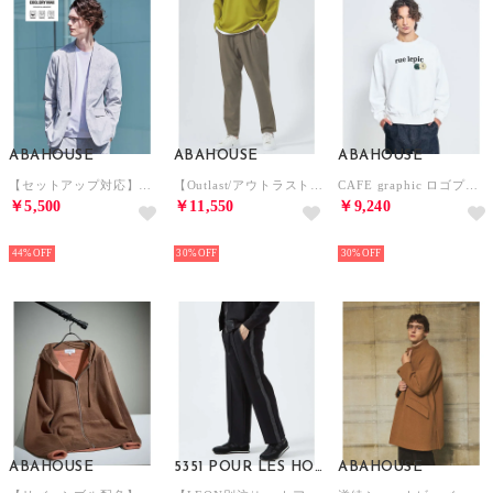
ABAHOUSE
ABAHOUSE
ABAHOUSE
【セットアップ対応】COOL DRYMAX ジャケット / サマージャケット （グレー）
【Outlast/アウトラスト】 テーパード ストレッチ イージーパンツ / ス （ベージュ）
CAFE graphic ロゴプリント スウェット オーバーサイズ / ユニセッ （ホワイト）
￥5,500
￥11,550
￥9,240
NEW
NEW
NEW
44%
30%
30%
ABAHOUSE
5351 POUR LES HOMMES
ABAHOUSE