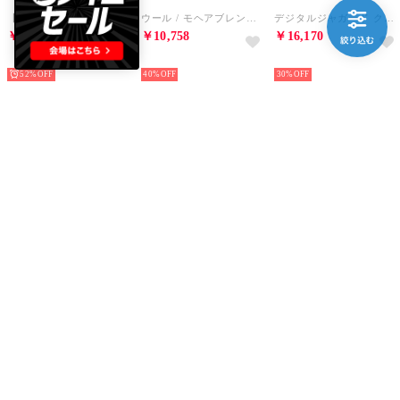
【Comfeel】吸水速乾 長袖シャツ （ブルー系その他2）
ウール / モヘアブレンド ローゲージニット （ベージュ）
デジタルジャガード クルーネックニット【予約】 （グレー）
￥3,300
￥10,758
￥16,170
NEW
NEW
NEW
52%
40%
30%
ABAHOUSE
ABAHOUSE
ABAHOUSE
リバーシブル シャーリング パデッドブルゾン / 中綿ジャケット / 撥水【予約 （グレー）
【インバーテッドプリーツ】CPOシャツ （グレージュ）
【セットアップ対応/接触冷感】ハイブリット リラックス スラックス （ダークブラウン）
￥18,865
￥12,551
￥4,400
NEW
NEW
NEW
30%
30%
33%