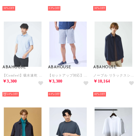
NEW
NEW
NEW
30%
33%
30%
ABAHOUSE
ABAHOUSE
ABAHOUSE
【Comfeel】吸水速乾 半袖シャツ （ブルー系その他2）
【セットアップ対応】バーズアイ イージー ショーツ （ライトグレー）
ノーブル リラックスシャツ / レギュラーカラーシャツ （ネイビー）
￥3,300
￥3,300
￥10,164
NEW
NEW
NEW
50%
44%
40%