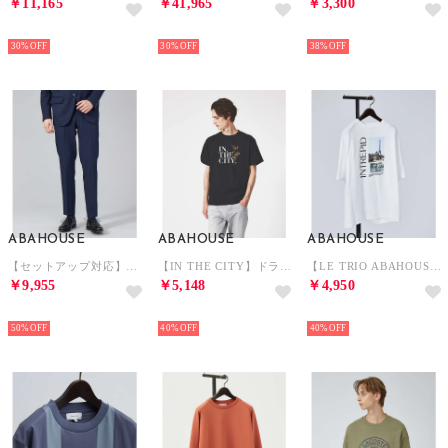
￥11,165
￥41,965
￥3,300
NEW
NEW
NEW
30%
30%
38%
ABAHOUSE
ABAHOUSE
ABAHOUSE
【セットアップ対応】RIRANCHA ランダムマットストレッチ スラックスパンツ （ダークネイビー）
【IN THE CITY】ドライフラワー 半袖 Tシャツ （ブラック）
【LE TRIO ABAHOUSE】INTREPID / グラフィックTシャツ （ホワイト）
￥9,955
￥5,148
￥4,950
NEW
NEW
NEW
50%
40%
40%