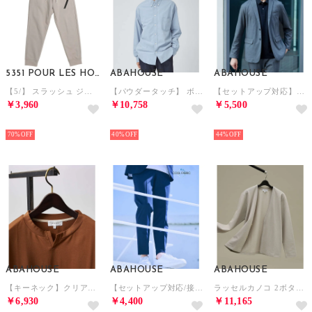
5351 POUR LES HOMMES
ABAHOUSE
ABAHOUSE
【5/】 スラッシュ ジョガー （ライトグレー）
【パウダータッチ】 ボタンダウンシャツ【予約】 （ブルーグレー）
【セットアップ対応】ポンチ ジャケット （グレー）
￥3,960
￥10,758
￥5,500
NEW
NEW
NEW
70%
40%
44%
ABAHOUSE
ABAHOUSE
ABAHOUSE
【キーネック】クリアポンチ フェイクレイヤード Tシャツ （ブラウン）
【セットアップ対応/接触冷感】ハイブリット リラックス スラックス （ネイビー）
ラッセルカノコ 2ボタン 比翼 カーディガン【予約】 （ライトグレー）
￥6,930
￥4,400
￥11,165