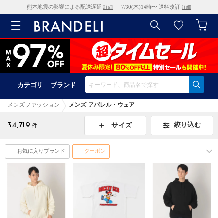
熊本地震の影響による配送遅延
｜ 7/30(木)14時〜 送料改訂
詳細
詳細
カテゴリ
ブランド
メンズファッション
メンズ アパレル・ウェア
34,719
絞り込む
サイズ
件
お気に入りブランド
クーポン