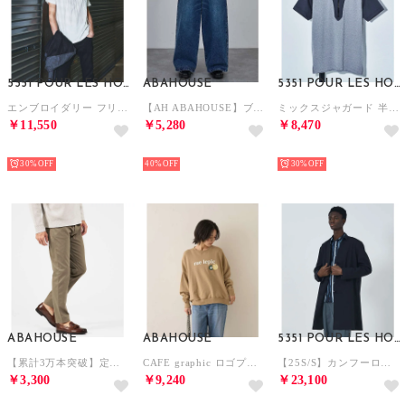
5351 POUR LES HOMMES
ABAHOUSE
5351 POUR LES HOMMES
エンブロイダリー フリンジ 半袖Tシャツ【予約】 （ホワイト）
【AH ABAHOUSE】ブラスト ワイドバギー デニムパンツ / セットアップ （ブルー）
ミックスジャガード 半袖 Tシャツ【予約】 （グレー）
￥11,550
￥5,280
￥8,470
NEW
NEW
NEW
30%
40%
30%
ABAHOUSE
ABAHOUSE
5351 POUR LES HOMMES
【累計3万本突破】定番 ツイル ストレッチ スリムフィット 5ポケット パンツ （ベージュ）
CAFE graphic ロゴプリント スウェット オーバーサイズ / ユニセッ （ベージュ）
【25S/S】カンフーロングシャツ / シャツアウター【予約】 （ブラック）
￥3,300
￥9,240
￥23,100