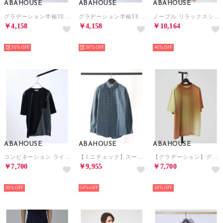
ABAHOUSE
ABAHOUSE
ABAHOUSE
グラデーション半袖TEE （イエロー）
グラデーション半袖TEE （ラベンダー）
ノーブル リラックスシャツ / レギュラーカラーシャツ （ベージュ）
￥4,158
￥4,158
￥10,164
NEW
NEW
NEW
30%
30%
40%
ABAHOUSE
ABAHOUSE
ABAHOUSE
コンビネーション ライン ポンチ 半袖Tシャツ （ブラック）
【ミニチェック】スーピマ タイプライター ボタンダウンシャツ （グリーン）
【グラデーション】グラフィックプリント 半袖Tシャツ （オレンジ）
￥7,700
￥9,955
￥7,700
NEW
NEW
NEW
30%
50%
30%