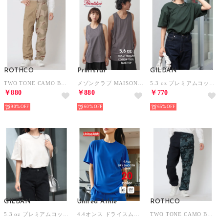
ROTHCO
Printstar
GILDAN
TWO TONE CAMO BDU CARGO PANTS ロングパンツ （カーキ×トリカラーカモ）
メゾンクラブ MAISON CLUB 5.6oz トップス タンクトップ ノースリーブ 無地 コットン100% ヘビーウェイト インナー 00111 （グレー）
5.3 oz プレミアムコットン ジャパンスペックTシャツ GL76000 MURS （グリーン系1）
￥880
￥880
￥770
90%
60%
65%
GILDAN
United Athle
ROTHCO
5.3 oz プレミアムコットン ジャパンスペックTシャツ GL76000 MURS （サンドベージュ）
4.4オンス ドライスムース Tシャツ 半袖 ジム ヨガ ピラティス フィットネス 5700 （ロイヤルブルー）
TWO TONE CAMO BDU CARGO PANTS ロングパンツ （ネイビー×ブルーカモ）