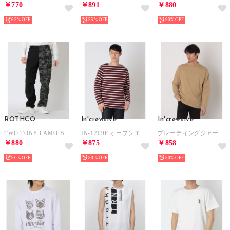
￥770
￥891
￥880
65%
55%
90%
ROTHCO
In'crewsive
In'crewsive
TWO TONE CAMO BDU CARGO PANTS ロングパンツ （ブラック×ブラックカモ）
IN-1209F オープンエンド ボートネック ロングスリーブ Tシャツ 長袖Tシャツ （バーガンディー×エクリュ）
プレーティングジャージー モックネック ロングスリーブ Tシャツ 長袖Tシャツ （モカ）
￥880
￥875
￥858
90%
80%
80%