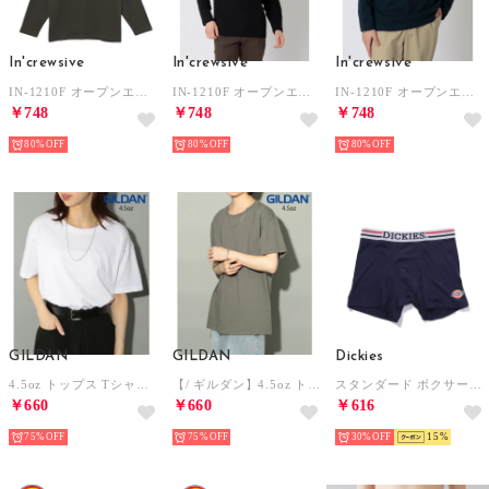
In'crewsive
In'crewsive
In'crewsive
IN-1210F オープンエンド ボートネック ロングスリーブ Tシャツ 長袖Tシャツ （オリーブ）
IN-1210F オープンエンド ボートネック ロングスリーブ Tシャツ 長袖Tシャツ （ブラック）
IN-1210F オープンエンド ボートネック ロングスリーブ Tシャツ 長袖Tシャツ （ネイビー）
￥748
￥748
￥748
80%
80%
80%
GILDAN
GILDAN
Dickies
4.5oz トップス Tシャツ 半袖 コットン100% 無地 クルーネック ユニセックス 五分袖 カットソー GL63000 （ホワイト）
【/ ギルダン】4.5oz トップス Tシャツ 半袖 コットン100% 無地 クルーネック ユニセックス 五分袖 カットソー GL63000 （ダークグレー）
スタンダード ボクサーパンツ プレゼント ギフト【返品不可商品】 （ネイビー）
￥660
￥660
￥616
75%
75%
30%
15