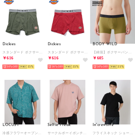
Dickies
Dickies
BODY WILD
スタンダード ボクサーパンツ プレゼント ギフト【返品不可商品】 （カーキー）
スタンダード ボクサーパンツ プレゼント ギフト【返品不可商品】 （レッド）
【綿混】ボクサーパンツ(前あき) 【返品不可商品】 （マスタードカーキ）
￥616
￥616
￥605
30%
15
30%
15
50%
15
LOCUST
Selfie Freak
In'crewsive
冷感フラワーオープンカラーシャツ （green）
サークルボーイポンチSS Tee （pink）
フライスネック ショートスリーブティー 半袖Tシャツ （ブラック （Vネック)）