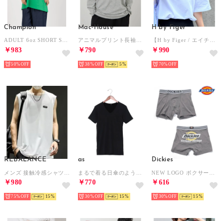
Champion
Mac-House
H by Figer
ADULT 6oz SHORT SLEEVE TEE Tシャツ （ケリーグリーン）
アニマルプリント長袖Tシャツ （グレー）
【H by Figer / エイチバイフィガー】フラッグロゴTシャツ トップス 半袖 ユニセックス （ホワイト）
￥983
￥790
￥990
50%
38%
5
70%
REBALANCE
as
Dickies
メンズ 接触冷感シャツ ノースリーブ タンクトップ （B）
まるで着る日傘のような肌着 遮熱半袖Vネックインナー （クロ）
NEW LOGO ボクサーパンツ プレゼント ギフト【返品不可商品】 （グレー）
￥980
￥770
￥616
75%
15
30%
15
30%
15