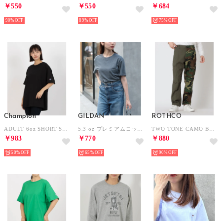
￥550
￥550
￥684
90%
89%
75%
Champion
GILDAN
ROTHCO
ADULT 6oz SHORT SLEEVE TEE Tシャツ （ブラック）
5.3 oz プレミアムコットン ジャパンスペックTシャツ GL76000 MURS （スミクロ）
TWO TONE CAMO BDU CARGO PANTS ロングパンツ （オリーブ×ウッドランド）
￥983
￥770
￥880
50%
65%
90%