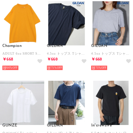
Champion
GILDAN
GILDAN
ADULT 6oz SHORT SLEEVE TEE Tシャツ （ゴールド）
4.5oz トップス Tシャツ 半袖 コットン100% 無地 クルーネック ユニセックス 五分袖 カットソー GL63000 （ネイビー）
4.5oz トップス Tシャツ 半袖 コットン100% 無地 クルーネック ユニセックス 五分袖 カットソー GL63000 （グレー）
￥668
￥660
￥660
66%
75%
75%
GUNZE
GILDAN
In'crewsive