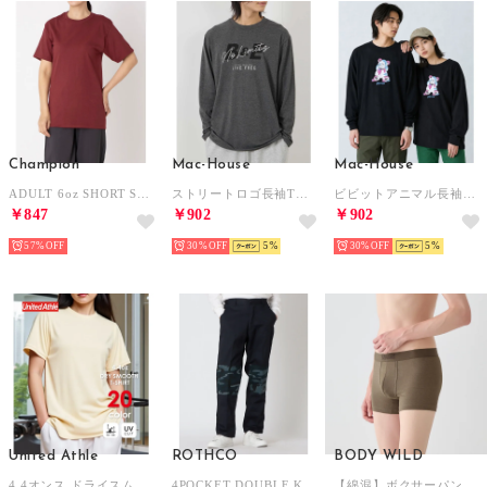
Champion
Mac-House
Mac-House
ADULT 6oz SHORT SLEEVE TEE Tシャツ （カーディナル）
ストリートロゴ長袖Tシャツ （チャコールグレー）
ビビットアニマル長袖Tシャツ （ブラック）
￥847
￥902
￥902
57%
30%
5
30%
5
United Athle
ROTHCO
BODY WILD
4.4オンス ドライスムース Tシャツ 半袖 ジム ヨガ ピラティス フィットネス 5700 （ライトイエロー）
4POCKET DOUBLE KNEE BDU PANTS ロングパンツ （ネイビー×ブルーカモ）
【綿混】ボクサーパンツ by BEAMS DESIGN サウナコレクション 【返品不可商品】 （カカオ）