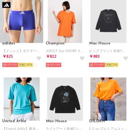
adidas
Champion
Mac-House
【メッシュ】ボクサーパンツ 3ストライプス（前とじ） 【返品不可商品】 （リゾートブルー）
ADULT 6oz SHORT SLEEVE TEE Tシャツ （オレンジ）
ビッグプリント長袖Tシャツ （グレー）
￥825
￥822
￥803
50%
15
58%
37%
5
United Athle
Mac-House
GILDAN
【United Athle】吸水速乾！UVカット！ 4.1オンス ドライアスレチック Tシャツ ランニング ジム ヨガ フィットネス 5900 （アクア）
ラインアート長袖Tシャツ （ブラック）
5.3 oz プレミアムコットン ジャパンスペックTシャツ 半袖 無地 オーバーサイズ GL76000 MURS （ライトオレンジ系）