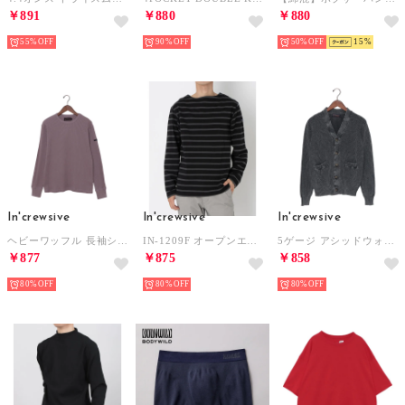
￥891
￥880
￥880
55%
90%
50%
15
In'crewsive
In'crewsive
In'crewsive
ヘビーワッフル 長袖シャツ 長袖Tシャツ （パープル （クルーネック)）
IN-1209F オープンエンド ボートネック ロングスリーブ Tシャツ 長袖Tシャツ （ブラック×グレー）
5ゲージ アシッドウォッシュ ケーブル編み カーディガン カーディガン （ネイビー）
￥877
￥875
￥858
80%
80%
80%