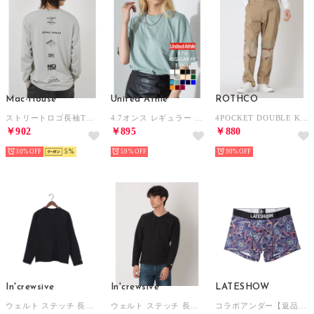
Mac-House
United Athle
ROTHCO
ストリートロゴ長袖Tシャツ （グレー）
4.7オンス レギュラー フィット Tシャツ 半袖 5300 （ライトグリーン）
4POCKET DOUBLE KNEE BDU PANTS ロングパンツ （カーキ×トリカラーカモ）
￥902
￥895
￥880
30%
5
59%
90%
In'crewsive
In'crewsive
LATESHOW
ウェルト ステッチ 長袖Tシャツ 長袖Tシャツ （ネイビー （Vネック)）
ウェルト ステッチ 長袖Tシャツ 長袖Tシャツ （ブラック （Vネック)）
コラボアンダー【返品不可商品】 （ネイビー）