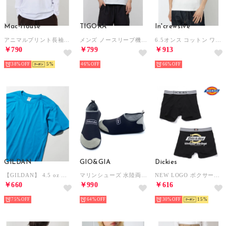
Mac-House
TIGORA
In'crewsive
アニマルプリント長袖Tシャツ （ホワイト）
メンズ ノースリーブ機能シャツ ドライメッシュノースリーブ TR-9A1095TT (ホワイト)
6.5オンス コットン ワンポイント刺繍Tシャツ（ホワイトクラッシュ）
￥790
￥799
￥913
38%
5
46%
66%
GILDAN
GIO&GIA
Dickies
【GILDAN】 4.5 oz プレミアムコットン ジャパンスペック Tシャツ 半袖無地T オーバーサイズ GL63000 MURS （ターコイズブルー）
マリンシューズ 水陸両用 アクアシューズ ウォーターシューズ ヨガ フィットネス アウトドア シューズ ユニセックス （MA002）
NEW LOGO ボクサーパンツ プレゼント ギフト【返品不可商品】 （ブラック）
￥660
￥990
￥616
75%
64%
30%
15