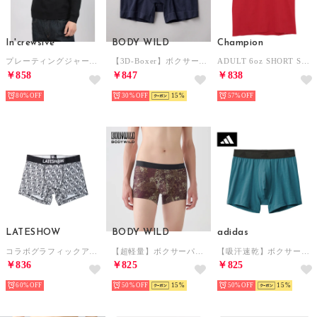
In'crewsive
BODY WILD
Champion
プレーティングジャージー モックネック ロングスリーブ Tシャツ 長袖Tシャツ （ブラック）
【3D-Boxer】ボクサーパンツ（前とじ） 【返品不可商品】 （インクネービー）
ADULT 6oz SHORT SLEEVE TEE Tシャツ （レッド）
￥858
￥847
￥838
80%
30%
15
57%
LATESHOW
BODY WILD
adidas
コラボグラフィックアンダー【返品不可商品】 （グレー）
【超軽量】ボクサーパンツ EZX 【返品不可商品】 （トープ）
【吸汗速乾】ボクサーパンツ 【返品不可商品】 （ブルーグリーン）
￥836
￥825
￥825
60%
50%
15
50%
15