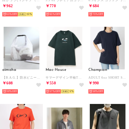
白がつづくTシャツ （ホワイト）
5.3 oz プレミアムコットン ジャパンスペックTシャツ GL76000 MURS （ネイビー）
6.5オンス コットン ワンポイント刺繍Tシャツ 半袖Tシャツ （ブラックファン）
￥962
￥770
￥684
65%
15
65%
75%
aimoha
Mac-House
Champion
【B.A.G.】防水ビニールスパバッグ （ホワイト）
サマーデザイン半袖Tシャツ （グリーン）
ADULT 6oz SHORT SLEEVE TEE Tシャツ （ネイビー）
￥608
￥550
￥990
30%
57%
5
50%