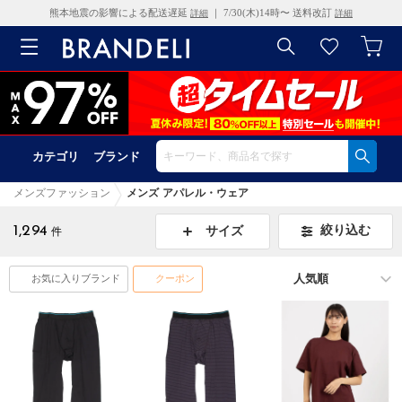
熊本地震の影響による配送遅延
｜ 7/30(木)14時〜 送料改訂
詳細
詳細
カテゴリ
ブランド
メンズファッション
メンズ アパレル・ウェア
1,294
絞り込む
サイズ
件
お気に入りブランド
クーポン