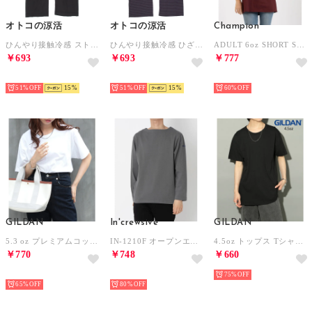
オトコの涼活
オトコの涼活
Champion
ひんやり接触冷感 ストレッチメッシュひざしたロンパン【返品不可商品】 （ブラック）
ひんやり接触冷感 ひざしたロンパン （チャコール）
ADULT 6oz SHORT SLEEVE TEE Tシャツ （マルーン）
￥693
￥693
￥777
HOT
HOT
HOT
51%
15
51%
15
60%
GILDAN
In'crewsive
GILDAN
5.3 oz プレミアムコットン ジャパンスペックTシャツ GL76000 MURS （ホワイト）
IN-1210F オープンエンド ボートネック ロングスリーブ Tシャツ 長袖Tシャツ （チャコール）
4.5oz トップス Tシャツ 半袖 コットン100% 無地 クルーネック ユニセックス 五分袖 カットソー GL63000 （ブラック）
￥770
￥748
￥660
HOT
HOT
75%
65%
80%