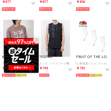
￥877
￥877
￥836
80%
80%
60%
Mac-House
TIGORA
FRUIT OF THE LOOM
アニマルプリント長袖Tシャツ （ピンクパープル）
メンズ ノースリーブ機能シャツ ドライメッシュノースリーブ TR-9A1095TT (ブラック)
Q 無地底パイル プレゼント ギフト （ホワイト）
￥790
￥799
￥792
38%
5
46%
40%
15