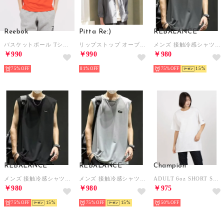
Reebok
Pitta Re:)
REBALANCE
バスケットボール Tシャツ / BASKETBALL T-SHIRT （レッド）
リップストップ オープンカラー 長袖 カジュアルシャツ （グレー）
メンズ 接触冷感シャツ ノースリーブ タンクトップ （A）
￥990
￥990
￥980
75%
81%
75%
15
REBALANCE
REBALANCE
Champion
メンズ 接触冷感シャツ ノースリーブ タンクトップ （D）
メンズ 接触冷感シャツ ノースリーブ タンクトップ （C）
ADULT 6oz SHORT SLEEVE TEE Tシャツ （ホワイト）
￥980
￥980
￥975
75%
15
75%
15
50%