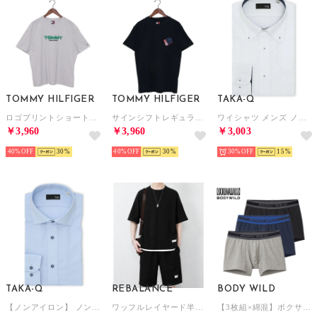
TOMMY HILFIGER
TOMMY HILFIGER
TAKA-Q
ロゴプリントショートスリーブTシャツ （ライトグレー）
サインシフトレギュラーショートスリーブTシャツ （マルチ）
ワイシャツ メンズ ノンアイロン 綿混 ボタンダウン 長袖 ビジネス ドレス NEWスタンダードフィット （白）
￥3,960
￥3,960
￥3,003
40%
30
40%
30
30%
15
TAKA-Q
REBALANCE
BODY WILD
【ノンアイロン】 ノンアイロン NEWスタンダードフィット ワイドカラー長袖シャツ （青）
ワッフルレイヤード半袖セットアップ （A）
【3枚組×綿混】ボクサーパンツ3枚組（前とじ） 【返品不可商品】 （9A）