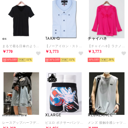
as
TAKA-Q
チャイハネ
まるで着る日傘のような肌着 遮熱半袖Vネックインナー （クロ）
【ノーアイロン・ストレッチ】 ノーアイロンストレッチ スタンダードフィット ボタンダウン長袖ニットシャツ （青） 長袖 シャツ メンズ ワイシャツ ビジネス ノーアイロン 形態安定 yシャツ 速乾
【チャイハネ】ラクノウ刺繍トップスL （ピンク）
￥770
￥3,773
￥3,773
30%
15
30%
15
30%
20
miniministore
XLARGE
REBALANCE
レースアップハーフデニムパンツメンズ夏服 （サックスブルー）
ピエロ ボクサーパンツ プレゼント ギフト プレゼント【返品不可商品】 （ブラック）
メンズ 接触冷感シャツ ノースリーブ タンクトップ （C）