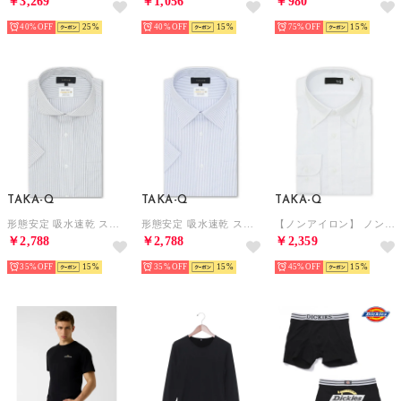
￥3,269
￥1,056
￥980
40%
25
40%
15
75%
15
TAKA-Q
TAKA-Q
TAKA-Q
形態安定 吸水速乾 スタンダードフィット カッタウェイ半袖シャツ （白黒） 半袖 シャツ メンズ ワイシャツ ビジネス ノーアイロン 形態安定 yシャツ 速乾
形態安定 吸水速乾 スタンダードフィット レギュラーカラー半袖シャツ （青） 半袖 シャツ メンズ ワイシャツ ビジネス ノーアイロン 形態安定 yシャツ 速乾
【ノンアイロン】 ノンアイロン NEWスタンダードフィット ボタンダウン長袖シャツ （白）
￥2,788
￥2,788
￥2,359
35%
15
35%
15
45%
15