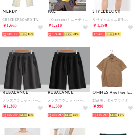
NERDY
PAL
STYLEBLOCK
CHECKERBOARD TAPE TRACK PANTS チェッカーボードテープトラックパンツ
【Ciaopanic】ユーティリティーチェックシャツ （brown）
リサイクルミニ裏毛スウェットショートパンツ （和柄B）
￥1,665
￥1,210
￥1,390
83%
15
81%
20
49%
30
REBALANCE
REBALANCE
OMNES Another Edition
メンズスウェットハーフパンツ （B）
メンズスウェットハーフパンツ （C）
製品洗いタイプライターオープンカラー半袖シャツ （ベージュ）
￥1,380
￥1,380
￥990
65%
15
65%
15
64%
15