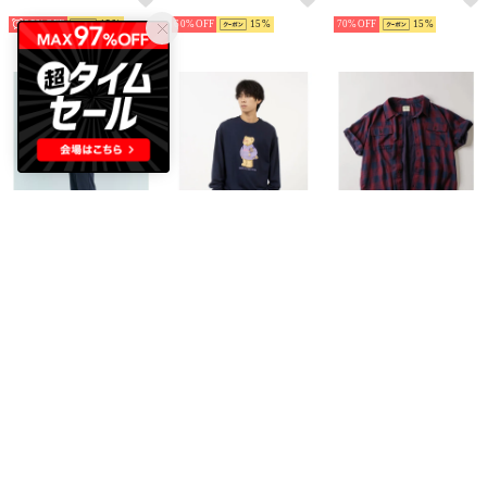
85%
15
60%
15
70%
15
REBALANCE
NERDY
PAL
スウェットセット スウェット上下セット セットアップ ユニセックス （ダークネイビー）
CLEVER NEDDY SWEATSHIRT クレバーネディスウェットシャツ
【WHO'S WHO gallery】 ブロックチェックS/Sシャツ （navy）
￥2,480
￥1,806
￥1,760
50%
15
82%
15
NEW
83%
20