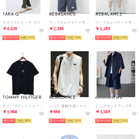
TAKA-Q
REBALANCE
REBALANCE
クロスストレッチ スリムパンツ ツイル （カーキ） メンズ パンツ ボトム ストレッチ カジュアル ビジネス 通勤 仕事
ワッフルレイヤード半袖セットアップ （D）
ワッフルレイヤード半袖セットアップ （C）
￥4,620
￥2,280
￥2,280
40%
15
42%
15
42%
15
TOMMY HILFIGER
REBALANCE
miniministore
サインブロックショートスリーブTシャツ （マルチ）
メンズ 接触冷感シャツ ノースリーブ タンクトップ （B）
メンズセットアップ半袖シャツハーフパンツ （ネイビー）
￥3,960
￥980
￥3,569
40%
30
75%
15
40%
25