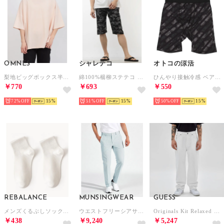
OMNES
シャレテコ
オトコの涼活
梨地ビッグボックス半袖Tシャツ （サーモンピンク）
綿100%楊柳ステテコ （カモフラージュ）
ひんやり接触冷感 ベア天竺ロングボクサー 【返品不可商品】 （リーフブラック）
￥770
￥693
￥550
72%
15
51%
15
50%
15
REBALANCE
MUNSINGWEAR
GUESS
メンズくるぶしソックス （F）
ウエストフリーシアサッカーストライプパンツ
Originals Kit Relaxed Jeans （G011） デニムパンツ ジーンズ
￥438
￥9,240
￥5,247