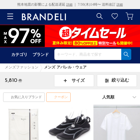
熊本地震の影響による配送遅延
｜ 7/30(木)14時〜 送料改訂
詳細
詳細
カテゴリ
ブランド
メンズファッション
メンズ アパレル・ウェア
5,810
絞り込む
サイズ
件
お気に入りブランド
クーポン