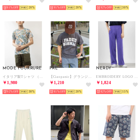
81%
20
91%
20
92%
30
MODE FOURRURE
PAL
NERDY
イタリア製Tシャツ （グリーンリーフ）
【Ciaopanic】グランジフェルトTシャツ （charcoal）
EMBROIDERY LOGO NY TRACK PANTS （PURPLE） 刺繍ロゴニューヨークトラックパンツ（パープル）
￥1,980
￥1,210
￥1,824
92%
30
81%
20
82%
15