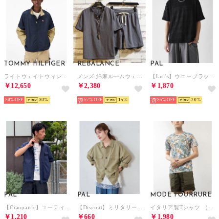
TOMMY HILFIGER
REBALANCE
PAL
ライトウェイトウィンドブレーカー （ブルー）
メンズ 綿麻ルームウェア上下 セットアップ （B）
【Lui's】ウエーブラッセルTシャツ （black）
￥12,650
￥2,380
￥1,870
50%
30
52%
15
85%
20
PAL
PAL
MODE FOURRURE
【Ciaopanic】ユーティリティーチェックシャツ （navy）
【Discoat】ミリタリーシャツ《ユニセックス》 （khaki）
イタリア製Tシャツ （グリーンリーフ）
￥1,210
￥660
￥1,980