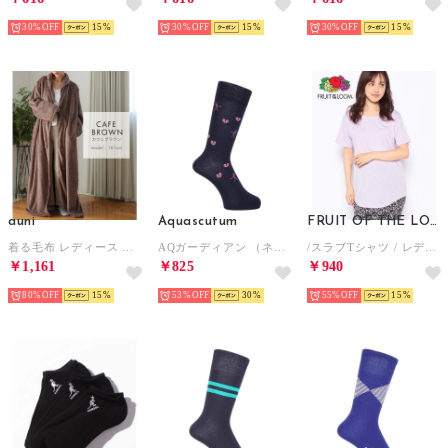
30%
15
30%
15
30%
15
auni
Aquascutum
FRUIT OF THE LOOM
着る毛布 レディース パジャマ 冬 ルームウェア 部屋着 ブランケット ひざ掛け もこもこ シープボア もこもこパジャマ バスローブ ユニセックス 8198 （カフェブラウン）
AQガーディアン （ネイビー）
/スラブTシャツ / レディース 無地 シンプル 着回し （ラベンダー）
￥1,161
￥825
￥940
80%
15
53%
30
55%
15