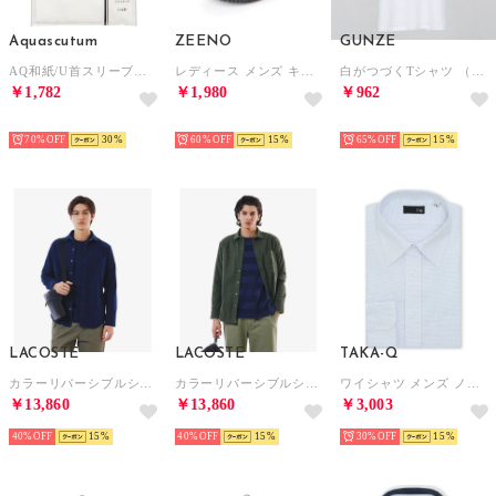
Aquascutum
ZEENO
GUNZE
AQ和紙/U首スリーブレスシャツ （ホワイト）
レディース メンズ キッズ ジュニア ユニセックス サンダル アクアシューズ マリンシューズ アウトドアシューズ 水陸両用 ウォーターシューズ （ブラック/グレー）
白がつづくTシャツ （ホワイト）
￥1,782
￥1,980
￥962
SELECT
SELECT
HOT
70%
30
60%
15
65%
15
LACOSTE
LACOSTE
TAKA-Q
カラーリバーシブルシャツ （ネイビー）
カラーリバーシブルシャツ （ダークグリーン）
ワイシャツ メンズ ノンアイロン 綿混 レギュラーカラー 長袖 ビジネス ドレス NEWスタンダードフィット （青）
￥13,860
￥13,860
￥3,003
40%
15
40%
15
30%
15