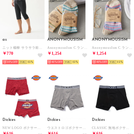
as
ANONYMOUSISM
ANONYMOUSISM
ニット楊柳 サラサラ前開きステテコ （クロ）
AnonymousIsm C.ランダムボーダー プレゼント ギフト （グリーン）
AnonymousIsm C.ランダムボーダー プレゼント ギフト （ブルー）
￥770
￥1,254
￥1,254
30%
15
40%
15
40%
15
Dickies
Dickies
Dickies
NEW LOGO ボクサーパンツ プレゼント ギフト【返品不可商品】 （レッド）
ウエストロゴボクサーパンツ プレゼント ギフト【返品不可商品】 （グレー）
CLASSIC 無地ボクサーパンツ プレゼント ギフト【返品不可商品】 （ブラック）
￥616
￥616
￥616