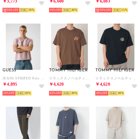
￥3,773
￥6,600
￥6,083
30%
20
40%
30
30%
15
GUESS
TOMMY HILFIGER
TOMMY HILFIGER
JEANS STRIPED Polo Sweater （S40T）
リラックスノベルティショートスリーブTシャツ （ブラウン）
リラックスノベルティショートスリーブTシャツ （マルチ）
￥4,895
￥4,620
￥4,620
50%
20
40%
30
40%
30