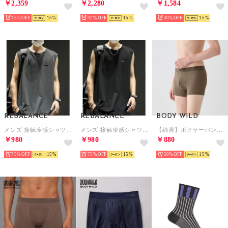
￥2,359
￥2,280
￥1,584
45%
15
42%
15
40%
15
REBALANCE
REBALANCE
BODY WILD
メンズ 接触冷感シャツ ノースリーブ タンクトップ （A）
メンズ 接触冷感シャツ ノースリーブ タンクトップ （D）
【綿混】ボクサーパンツ by BEAMS DESIGN サウナコレクション 【返品不可商品】 （カカオ）
￥980
￥980
￥880
75%
15
75%
15
50%
15