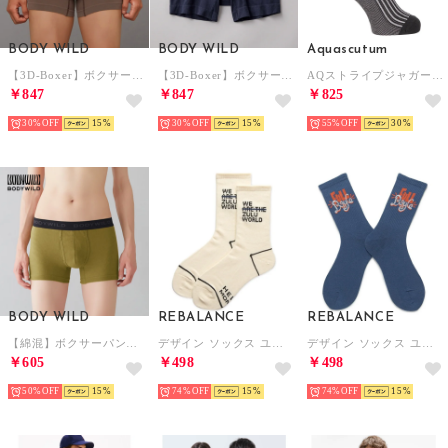
BODY WILD
BODY WILD
Aquascutum
【3D-Boxer】ボクサーパンツ（前とじ） 【返品不可商品】 （ブラウン）
【3D-Boxer】ボクサーパンツ（前とじ） 【返品不可商品】 （インクネービー）
AQストライプジャガードハーフ丈 （チャコールグレー）
￥847
￥847
￥825
30%
15
30%
15
55%
30
BODY WILD
REBALANCE
REBALANCE
【綿混】ボクサーパンツ(前あき) 【返品不可商品】 （マスタードカーキ）
デザイン ソックス ユニセックス【23～27.5cm対応）】 （V）
デザイン ソックス ユニセックス【23～27.5cm対応）】 （ブルー系その他2）
￥605
￥498
￥498
50%
15
74%
15
74%
15