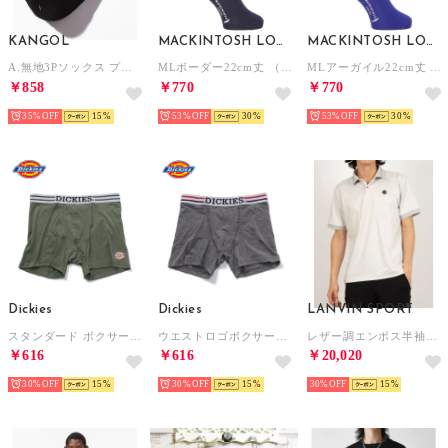
KANGOL
MACKINTOSH LONDON
MACKINTOSH LONDON
A.無地3Pソックス プレゼント ギフト （ブラック）
MLボーダー22cm丈 （ネイビー）
MLアーガイル22cm丈 （ブルー）
￥858
￥770
￥770
35%
15
53%
30
53%
30
Dickies
Dickies
LANVIN SPORT
スタンダード ボクサーパンツ プレゼント ギフト【返品不可商品】 （カーキー）
ウエストロゴボクサーパンツ プレゼント ギフト【返品不可商品】 （チャコール）
レザー調エンボス半袖ポロシャツ【Sunscreen NIR】
￥616
￥616
￥20,020
30%
15
30%
15
30%
15