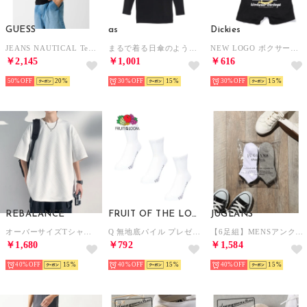
GUESS
as
Dickies
JEANS NAUTICAL Tee （JBLK）
まるで着る日傘のような肌着 遮熱長袖ラウンドネックインナー （クロ）
NEW LOGO ボクサーパンツ プレゼント ギフト【返品不可商品】 （ブラック）
￥2,145
￥1,001
￥616
50%
20
30%
15
30%
15
REBALANCE
FRUIT OF THE LOOM
JUGLANS
オーバーサイズTシャツ （A）
Q 無地底パイル プレゼント ギフト （ホワイト）
【6足組】MENSアンクルソックス / 靴下 （マルチ）
￥1,680
￥792
￥1,584
40%
15
40%
15
40%
15