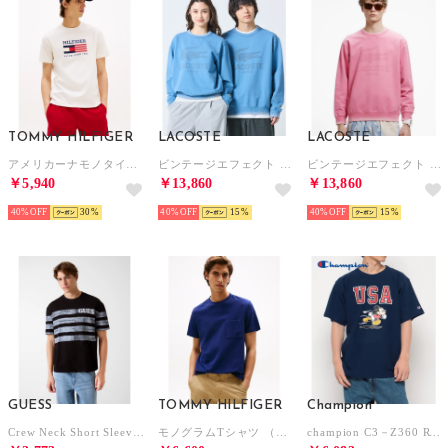
TOMMY HILFIGER
LACOSTE
LACOSTE
アメリカーナモノタイプフラッグボックスTシャツ （ホワイト）
ビンテージエフェクト ロゴクルーネックスウェット （グレイッシュブルー)
ビンテージエフェクト ロゴクルーネックスウェット （ピンク)
￥5,940
￥13,860
￥13,860
40%
30
40%
15
40%
15
GUESS
TOMMY HILFIGER
Champion
Crew Neck Short Sleeves Faded Stripes Tee （JBLK）
モノグラムTシャツ （ブルー）
champion C3－Z360 RW SHORT SLEEVE T－SHIRT （ネイビー）