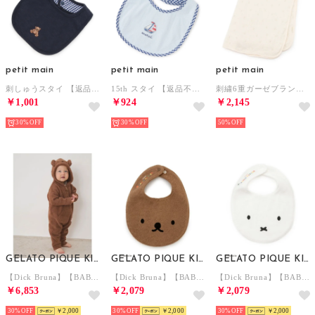
petit main
petit main
petit main
刺しゅうスタイ 【返品不可商品】 （紺）
15th スタイ 【返品不可商品】 （ライト ブルー）
刺繍6重ガーゼブランケット （アイボリー）
￥1,001
￥924
￥2,145
30%
30%
50%
GELATO PIQUE KIDS & BABY
GELATO PIQUE KIDS & BABY
GELATO PIQUE KIDS & BABY
【Dick Bruna】【BABY】ベビモコロンパース【返品不可商品】 （BRW）
【Dick Bruna】【BABY】パイルスタイ 【返品不可商品】 （BRW）
【Dick Bruna】【BABY】パイルスタイ 【返品不可商品】 （OWHT）
￥6,853
￥2,079
￥2,079
30%
￥2,000
30%
￥2,000
30%
￥2,000