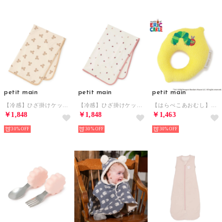
petit main
petit main
petit main
【冷感】ひざ掛けケット/E （ベージュ）
【冷感】ひざ掛けケット/E （ピンク）
【はらぺこあおむし】フルーツラトル （黄）
￥1,848
￥1,848
￥1,463
30%
30%
30%