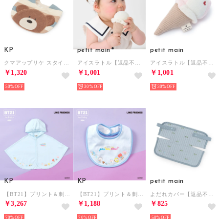
KP
petit main
petit main
クマアップリケ スタイ 【返品不可商品】 （ベージュ）
アイスラトル【返品不可商品】 （アイボリー）
アイスラトル【返品不可商品】 （ピンク）
￥1,320
￥1,001
￥1,001
50%
30%
30%
KP
KP
petit main
【BT21】プリント＆刺しゅうマント （サックス）
【BT21】プリント＆刺しゅうスタイ 【返品不可商品】 （サックス）
よだれカバー【返品不可商品】 （L・ブルー）
￥3,267
￥1,188
￥825
70%
70%
50%