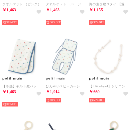
タオルケット （ピンク）
タオルケット （ベージュ）
海の生き物スタイ 【返品不可商品】 （ライト ブルー）
￥1,463
￥1,463
￥1,155
NEW
NEW
NEW
30%
30%
30%
petit main
petit main
petit main
【冷感】キルト敷パット/E （マルチ）
ひんやりベビーカーシート （マルチ）
【Littlebyul】シリコンTOYBAND【返品不可商品】 （オフ ホワイト）
￥1,463
￥1,914
￥660
NEW
40%
50%
30%