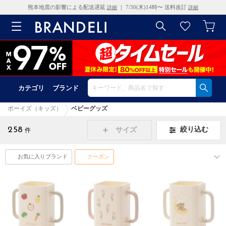
熊本地震の影響による配送遅延
｜ 7/30(木)14時〜 送料改訂
詳細
詳細
カテゴリ
ブランド
ボーイズ（キッズ）
ベビーグッズ
258
絞り込む
サイズ
件
お気に入りブランド
クーポン