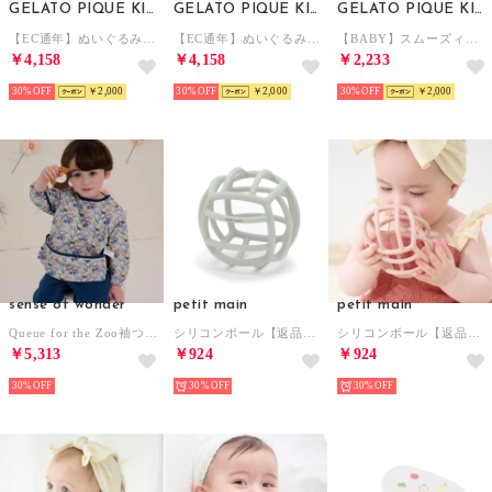
GELATO PIQUE KIDS & BABY
GELATO PIQUE KIDS & BABY
GELATO PIQUE KIDS & BABY
【EC通年】ぬいぐるみ柄おむつボックス （OWHT）
【EC通年】ぬいぐるみ柄おむつボックス （PNK）
【BABY】スムーズィーシーサイドキャットマルチクリップ （BRW）
￥4,158
￥4,158
￥2,233
30%
￥2,000
30%
￥2,000
30%
￥2,000
sense of wonder
petit main
petit main
Queue for the Zoo袖つきお食事エプロン 【返品不可商品】 （ブルー）
シリコンボール【返品不可商品】 （ライト グリーン）
シリコンボール【返品不可商品】 （ライト ピンク）
￥5,313
￥924
￥924
30%
30%
30%