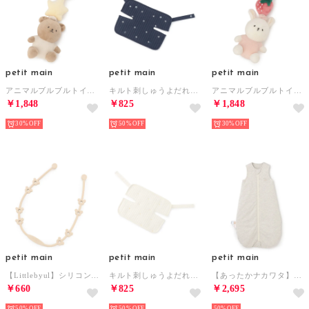
petit main
petit main
petit main
アニマルブルブルトイ【返品不可商品】 （ベージュ）
キルト刺しゅうよだれカバー【返品不可商品】 （紺）
アニマルブルブルトイ【返品不可商品】 （アイボリー）
￥1,848
￥825
￥1,848
30%
50%
30%
petit main
petit main
petit main
【Littlebyul】シリコンTOYBAND【返品不可商品】 （ベージュ）
キルト刺しゅうよだれカバー【返品不可商品】 （アイボリー）
【あったかナカワタ】スリーピングバック （シロモク）
￥660
￥825
￥2,695
50%
50%
50%