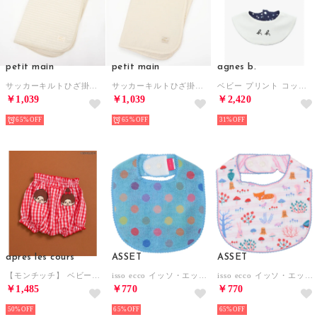
petit main
petit main
agnes b.
サッカーキルトひざ掛けケット （ベージュ）
サッカーキルトひざ掛けケット （アイボリー）
ベビー プリント コットン スタイ【返品不可商品】 （ネイビー）
￥1,039
￥1,039
￥2,420
65%
65%
31%
apres les cours
ASSET
ASSET
【モンチッチ】 ベビーブルマ 【返品不可商品】 （レッド）
isso ecco イッソ・エッコ ポップカラー スタイ よだれかけ【返品不可商品】 （ブルー）
isso ecco イッソ・エッコ ガーゼスタイ よだれかけ【返品不可商品】 （もり ピンク）
￥1,485
￥770
￥770
50%
65%
65%