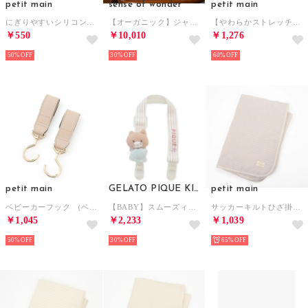
petit main
sense of wonder
petit main
にぎりやすいシリコンカトラリーセット/L【返品不可商品】 （L・ピンク）
【オーガニック】ジャカードマント【日本製】 （紺）
【やわらかストレッチ】スリーピングバック （L・ピンク）
￥550
￥10,010
￥1,276
50%
30%
60%
petit main
GELATO PIQUE KIDS & BABY
petit main
ベビーカーフック （ベージュ）
【BABY】スムーズィーシーサイドキャットマルチクリップ （BRW）
サッカーキルトひざ掛けケット （L・ピンク）
￥1,045
￥2,233
￥1,039
50%
30%
65%