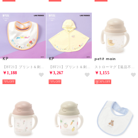
KP
KP
petit main
【BT21】プリント＆刺しゅうスタイ 【返品不可商品】 （オフ ホワイト）
【BT21】プリント＆刺しゅうマント （黄）
ストローマグ【返品不可商品】 （ベージュ）
￥1,188
￥3,267
￥1,155
70%
70%
30%