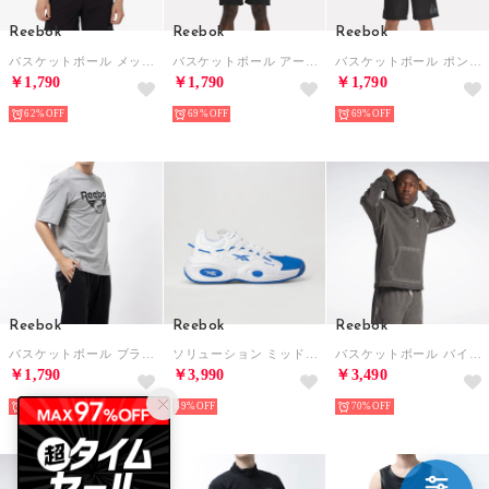
Reebok
Reebok
Reebok
バスケットボール メッシュ タンク / BB ID MESH TANK （ブラック）
バスケットボール アート グラフィック Tシャツ / BB ATR GRAPHIC TEE （ミディアムグレーヘザー）
バスケットボール ポンプ グラフィック Tシャツ / BB PUMP GRAPHIC TEE （ブラック）
￥1,790
￥1,790
￥1,790
62%
69%
69%
Reebok
Reebok
Reebok
バスケットボール ブランド グラフィック Tシャツ / BB BRAND GRAPHIC TEE （ミディアムグレーヘザー）
ソリューション ミッド / SOLUTION MID （フットウェアホワイト）
バスケットボール バイダイ フーディー / BB BASKETBALL BI-DYE HOOD （ブラック）
￥1,790
￥3,990
￥3,490
69%
69%
70%