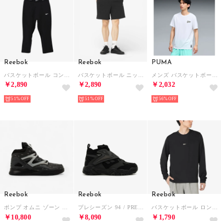
Reebok
Reebok
PUMA
バスケットボール コンプレッションタイツ / ID BASKETBALL 3/4 COMPRESSION TIGHTS【返品不可商品】 （ブラック）
バスケットボール ニット ショーツ / ID BASKETBALL KNIT SHORTS （ブラック）
メンズ バスケットボール HOOPS グラフィック 半袖 Tシャツ HOOPS GRAPHIC Tee shirt （White）
￥2,890
￥2,890
￥2,032
51%
51%
56%
Reebok
Reebok
Reebok
ポンプ オムニ ゾーン Ⅱ / PUMP OMNI ZONE II （ブラック/グレー）
プレシーズン 94 / PRESEASON 94 （ブラック）
バスケットボール ロングスリーブTシャツ / BASKETBALL ESSENTIALS LS SHOOTING SHIRT （ブラック）
￥10,800
￥8,090
￥1,790