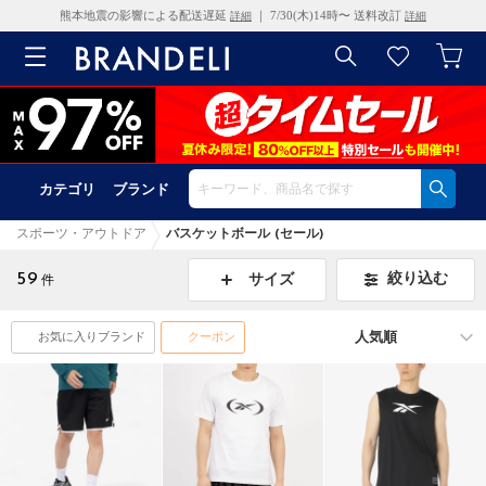
熊本地震の影響による配送遅延
｜ 7/30(木)14時〜 送料改訂
詳細
詳細
カテゴリ
ブランド
スポーツ・アウトドア
バスケットボール (セール)
59
絞り込む
サイズ
件
お気に入りブランド
クーポン