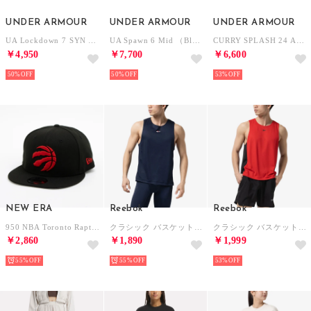
UNDER ARMOUR
UNDER ARMOUR
UNDER ARMOUR
UA Lockdown 7 SYN AP （Black / Black / Metallic Silver）
UA Spawn 6 Mid （Black / Distant Gray / Mod Gray）
CURRY SPLASH 24 AP （White / White / Metallic Silver）
￥4,950
￥7,700
￥6,600
50%
50%
53%
NEW ERA
Reebok
Reebok
950 NBA Toronto Raptors （BLACK）
クラシック バスケットボール メッシュ タンクトップ / BASKETBALL MESH TANK （ネイビー）
クラシック バスケットボール メッシュ タンクトップ / BASKETBALL MESH TANK （レッド）
￥2,860
￥1,890
￥1,999
55%
55%
53%