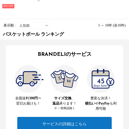
38%
表示順 :
1 ～ 10件 (全10件)
バスケットボール ランキング
BRANDELIのサービス
全国送料
390円
〜
サイズ交換
、
豊富な決済！
翌日お届けも！
返品
承ります！
後払い
や
PayPay
も利
※ 一部商品除く
用可能
サービスの詳細はこちら