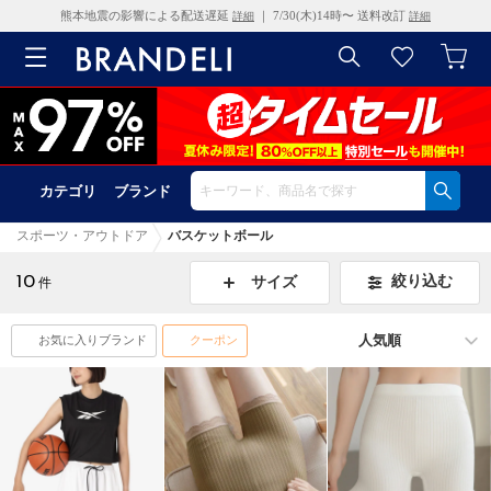
熊本地震の影響による配送遅延
｜ 7/30(木)14時〜 送料改訂
詳細
詳細
カテゴリ
ブランド
スポーツ・アウトドア
バスケットボール
10
絞り込む
サイズ
件
お気に入りブランド
クーポン