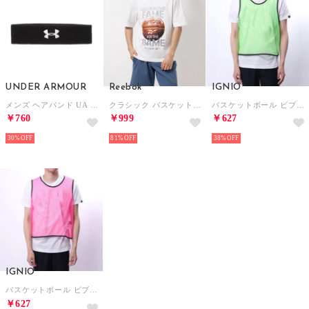
UNDER ARMOUR
Reebok
IGNIO
メンズ ヘアバンド UA PERFORMANCE HEADBAND 1276990
クラシック バスケットボール フェーム Tシャツ / CLASSIC BASKETBALL FAME TEE （ホワイト）
バスケットボール ビブス IG-8KW3058BB IG-8KW3058BB
￥760
￥999
￥627
30%
81%
38%
IGNIO
バスケットボール ビブス IG-8KW3058BB IG-8KW3058BB
￥627