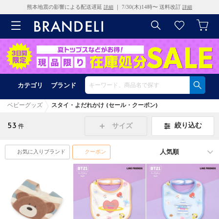
熊本地震の影響による配送遅延
｜ 7/30(木)14時〜 送料改訂
詳細
詳細
カテゴリ
ブランド
ベビーグッズ
スタイ・よだれかけ (セール・クーポン)
53
絞り込む
サイズ
件
お気に入りブランド
クーポン