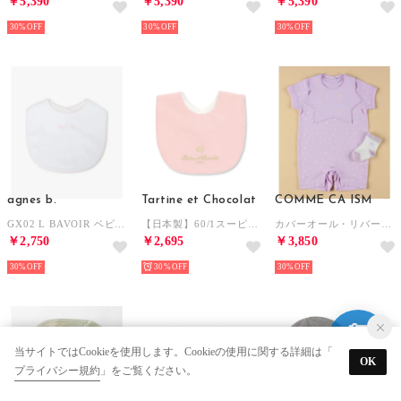
￥5,390
￥5,390
￥5,390
30%
30%
30%
agnes b.
Tartine et Chocolat
COMME CA ISM
GX02 L BAVOIR ベビー スタイ【返品不可商品】 （ピンク系）
【日本製】60/1スーピマバイオシルスムースロゴ刺しゅうスタイベビー 【返品不可商品】（ピンク）
カバーオール・リバーシブルスタイ・ソックスの入った2ヶ月～12ヶ月対応新生児用ギフトセット【返品不可商品】 （ラベンダー）
￥2,750
￥2,695
￥3,850
30%
30%
30%
当サイトではCookieを使用します。Cookieの使用に関する詳細は「
OK
プライバシー規約
」をご覧ください。