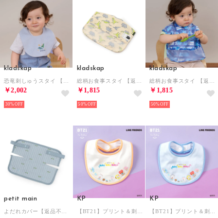
kladskap
kladskap
kladskap
恐竜刺しゅうスタイ 【返品不可商品】 （サックス）
総柄お食事スタイ 【返品不可商品】 （薄ベージュ）
総柄お食事スタイ 【返品不可商品】 （紺）
￥2,002
￥1,815
￥1,815
30%
50%
50%
petit main
KP
KP
よだれカバー【返品不可商品】 （L・ブルー）
【BT21】プリント＆刺しゅうスタイ 【返品不可商品】 （オフ ホワイト）
【BT21】プリント＆刺しゅうスタイ 【返品不可商品】 （サックス）