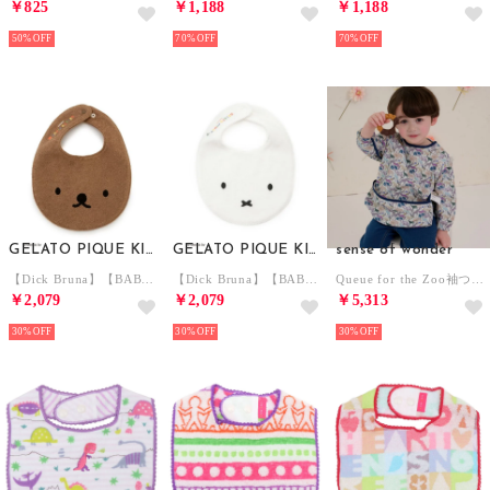
￥825
￥1,188
￥1,188
50%
70%
70%
GELATO PIQUE KIDS & BABY
GELATO PIQUE KIDS & BABY
sense of wonder
【Dick Bruna】【BABY】パイルスタイ 【返品不可商品】 （BRW）
【Dick Bruna】【BABY】パイルスタイ 【返品不可商品】 （OWHT）
Queue for the Zoo袖つきお食事エプロン 【返品不可商品】 （ブルー）
￥2,079
￥2,079
￥5,313
30%
30%
30%