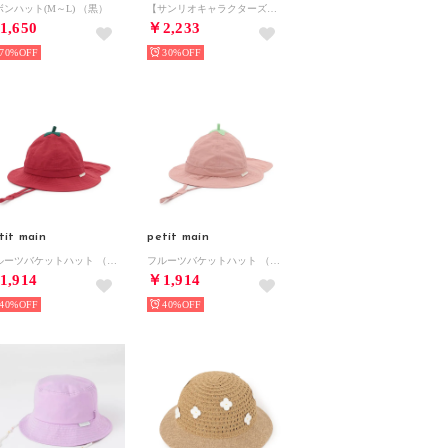
ボンハット(M～L) （黒）
【サンリオキャラクターズ】刺しゅうキャップ （ライト ピンク）
1,650
￥2,233
70%
30%
tit main
petit main
フルーツバケットハット （赤）
フルーツバケットハット （ライト ピンク）
1,914
￥1,914
40%
40%