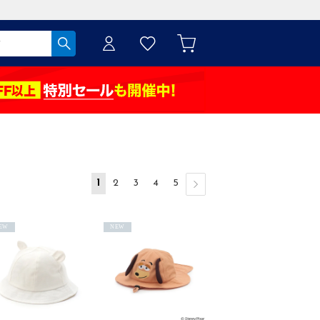
1
2
3
4
5
EW
NEW