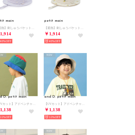
tit main
petit main
【遮熱】刺しゅうバケットハット （ブルー グレー）
【遮熱】刺しゅうバケットハット （レモン イエロー）
1,914
￥1,914
40%
40%
EW
NEW
d D. petit main
and D. petit main
【UVカット】アドベンチャーハット （マルチ）
【UVカット】アドベンチャーハット （グレージュ）
1,138
￥1,138
55%
55%
EW
NEW