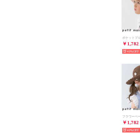
petit mai
￥1,782
40%
petit mai
￥1,782
40%