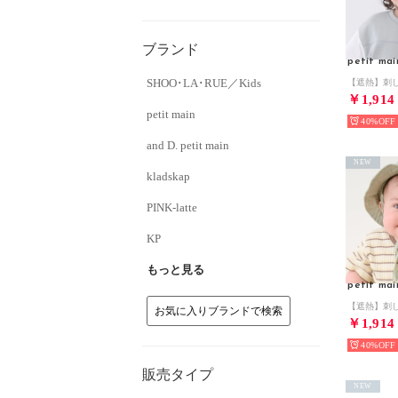
ブランド
petit mai
SHOO･LA･RUE／Kids
￥1,914
petit main
40%
and D. petit main
NEW
kladskap
PINK-latte
KP
もっと見る
petit mai
お気に入りブランドで検索
￥1,914
40%
販売タイプ
NEW