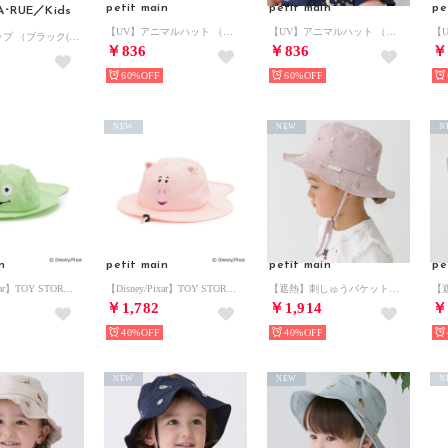
petit main
petit main
pe
･RUE／Kids
【UV】アニマルハット （ベージュ）
【UV】アニマルハット （ライト ブルー）
ネコ耳キャップ （ブラック(019)）
￥836
￥836
￥
60%
60%
NEW
NEW
N
n
petit main
petit main
pe
【Disney/Pixar】TOY STORY / なりきりハット （ライト グリーン）
【Disney/Pixar】TOY STORY / なりきりハット （ライト ピンク）
【遮熱】刺しゅうバケットハット （ライト ピンク）
￥1,782
￥1,914
￥
40%
40%
NEW
NEW
N