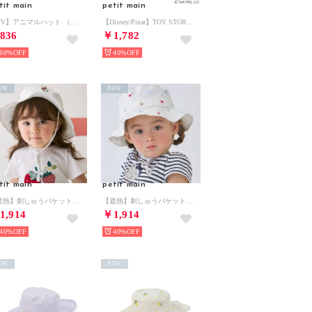
tit main
petit main
【UV】アニマルハット （オフ ホワイト）
【Disney/Pixar】TOY STORY / なりきりハット （ベージュ）
836
￥1,782
60%
40%
EW
NEW
tit main
petit main
【遮熱】刺しゅうバケットハット （アイボリー）
【遮熱】刺しゅうバケットハット （マルチ）
1,914
￥1,914
40%
40%
EW
NEW