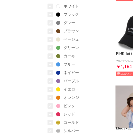
ホワイト
ブラック
グレー
ブラウン
ベージュ
グリーン
PINK-latt
カーキ
カレッジロ
ブルー
￥1,164
ネイビー
55%
パープル
イエロー
オレンジ
ピンク
レッド
ゴールド
kladskap
シルバー