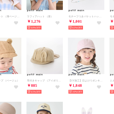
n
petit main
petit main
pe
ラフィアハット （薄ベージュ）
ラフィアハット （茶）
モチーフつきバケットハット （サックス）
￥1,276
￥1,001
￥
60%
65%
n
petit main
petit main
pe
ップ （ベージュ）
耳付きキャップ （アイボリー）
【UV加工】日よけリボンキャップ （ライト ピンク）
と
￥885
￥1,848
￥
65%
30%