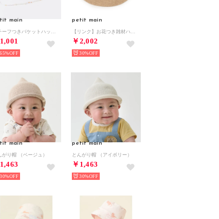
tit main
petit main
モチーフつきバケットハット （ラベンダ-）
【リンク】お花つき雑材ハット （ベージュ）
1,001
￥2,002
65%
30%
tit main
petit main
んがり帽 （ベージュ）
とんがり帽 （アイボリー）
1,463
￥1,463
30%
30%