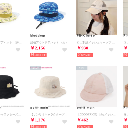
kladskap
PINK-latte
PI
総柄アウトドアハット （薄ベージュ）
総柄アウトドアハット （紺）
ロゴ刺繍メッシュキャップ （ピンク）
￥2,156
￥930
￥
60%
64%
NEW
NEW
n
petit main
petit main
PI
【サンリオキャラクターズ】スカラップリボンハット （紺）
【サンリオキャラクターズ】スカラップリボンハット （オフ ホワイト）
【GOODPRICE】babyメッシュキャップ （L・ピンク）
￥1,276
￥462
￥
60%
65%