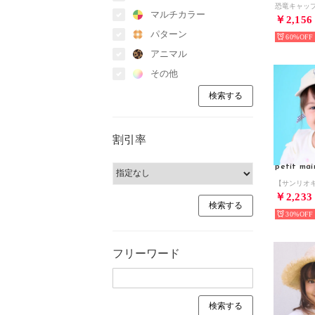
恐竜キャッ
マルチカラー
￥2,156
パターン
60%
アニマル
その他
割引率
petit mai
￥2,233
30%
フリーワード