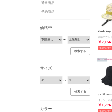
通常商品
予約商品
価格帯
kladskap
〜
￥2,156
60%
NEW
サイズ
〜
petit mai
￥1,276
カラー
60%