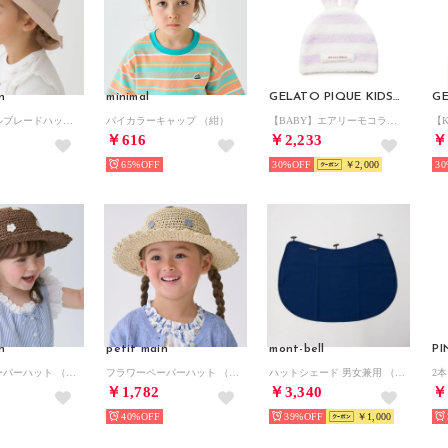
n
minimal
GELATO PIQUE KIDS & BABY
ポケットブルブレードハット （ピンク）
バイカラーキャップ （紺）
【BABY】エアリーモコラビットキャップ （LAV）
￥616
￥2,233
￥
65%
30%
￥2,000
30
n
petit main
mont-bell
PI
フラワーペーパーハット （キャメル）
フラワーペーパーハット （薄ベージュ）
ハットシェード 男女兼用 （ネイビー）
￥1,782
￥3,340
￥
40%
39%
￥1,000