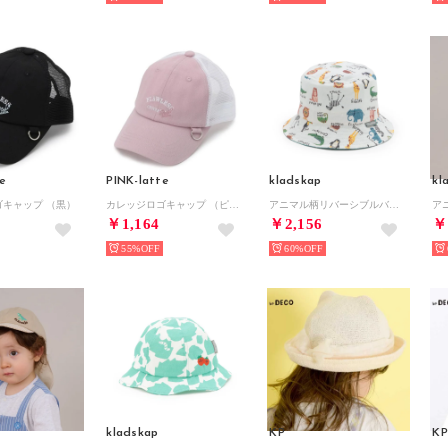
e
PINK-latte
kladskap
kl
ゴキャップ （黒）
カレッジロゴキャップ （ピンク）
アニマル柄リバーシブルバケットハット （オフ ホワイト）
￥1,164
￥2,156
￥
55%
60%
kladskap
KP
KP