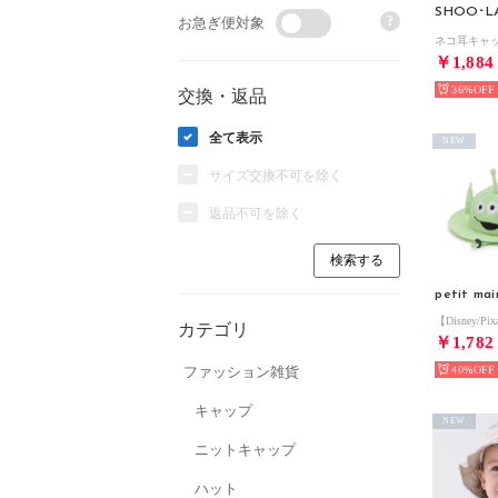
SHOO･LA
?
お急ぎ便対象
￥1,884
36%
交換・返品
全て表示
NEW
サイズ交換不可を除く
返品不可を除く
petit mai
カテゴリ
￥1,782
ファッション雑貨
40%
キャップ
NEW
ニットキャップ
ハット