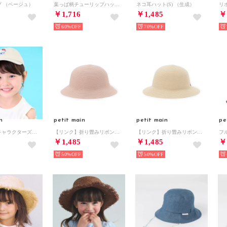
プ （ベージュ）
葉っぱ柄チューリップハット （オフ ホワイト）
ネコ耳ハット(S) （生成）
リ
￥1,716
￥1,485
￥
60%
70%
n
petit main
petit main
pe
【サンリオキャラクターズ】刺しゅうキャップ （薄ベージュ）
【リンク】折り畳みリボンハット （ピンク）
【リンク】折り畳みリボンハット （アイボリー）
￥1,485
￥1,485
￥
50%
50%