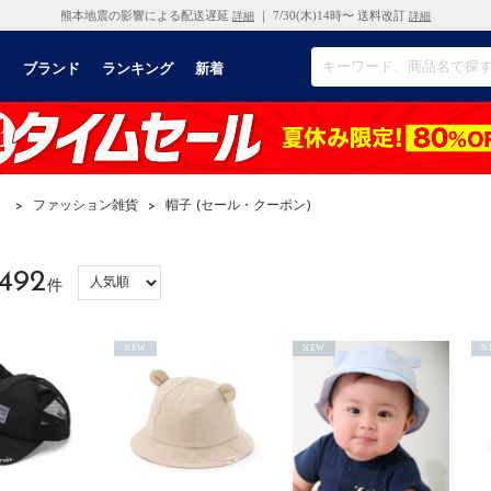
熊本地震の影響による配送遅延
｜ 7/30(木)14時〜 送料改訂
詳細
詳細
リ
ブランド
ランキング
新着
）
>
ファッション雑貨
>
帽子 (セール・クーポン)
492
件
NEW
NEW
N