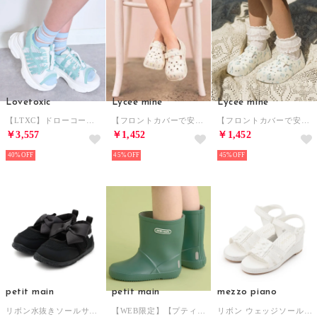
Lovetoxic
Lycee mine
Lycee mine
【LTXC】ドローコード厚底サンダル （マルチ）
【フロントカバーで安心】花柄EVAサンダル （ピンク）
【フロントカバーで安心】花柄EVAサンダル （サックス）
￥3,557
￥1,452
￥1,452
40%
45%
45%
petit main
petit main
mezzo piano
リボン水抜きソールサンダル （黒）
【WEB限定】【プティプラ】カラフルレインブーツ【カーキ】 （カ-キ）
リボン ウェッジソールサンダル （白）