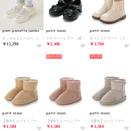
pom ponette junior
petit main
petit main
サンダルスニーカー （オフ ホワイト）
フラワーパンプス （黒）
サイドゴアブーツ （ウスベージュ）
￥15,290
￥1,496
￥1,760
NEW
NEW
NEW
60%
50%
petit main
petit main
petit main
【撥水】ムートンブーツ （ベージュ）
【撥水】ムートンブーツ （ピンク）
【撥水】ムートンブーツ （グレー）
￥1,584
￥1,584
￥1,584