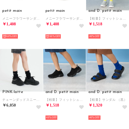
petit main
petit main
and D. petit main
メニーフラワーサンダル （ベージュ）
メニーフラワーサンダル （オフ ホワイト）
【軽量】フィットシューズ （ライト グレー）
￥1,408
￥1,408
￥1,518
NEW
NEW
NEW
60%
60%
40%
PINK-latte
and D. petit main
and D. petit main
チェーンダッドスニーカー （黒）
【軽量】フィットシューズ （黒）
【軽量】サンダル （黒）
￥6,050
￥1,518
￥1,320
NEW
NEW
NEW
40%
40%