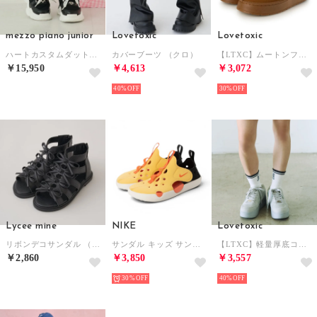
mezzo piano junior
Lovetoxic
Lovetoxic
ハートカスタムダットスニーカー （黒）
カバーブーツ （クロ）
【LTXC】ムートンフウサボ （チャ）
￥15,950
￥4,613
￥3,072
40%
30%
Lycee mine
NIKE
Lovetoxic
リボンデコサンダル （黒）
サンダル キッズ サンレイプロテクト 4 PS HF6277 2025春夏 Nike Sunray Protect 4 アクアシューズ （イエロー）
【LTXC】軽量厚底コートスニーカー （グレー）
￥2,860
￥3,850
￥3,557
30%
40%