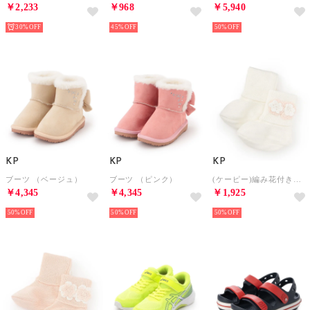
￥2,233
￥968
￥5,940
30%
45%
50%
KP
KP
KP
ブーツ （ベージュ）
ブーツ （ピンク）
(ケーピー)編み花付きニットブーティ(9～11) （オフ ホワイト）
￥4,345
￥4,345
￥1,925
50%
50%
50%