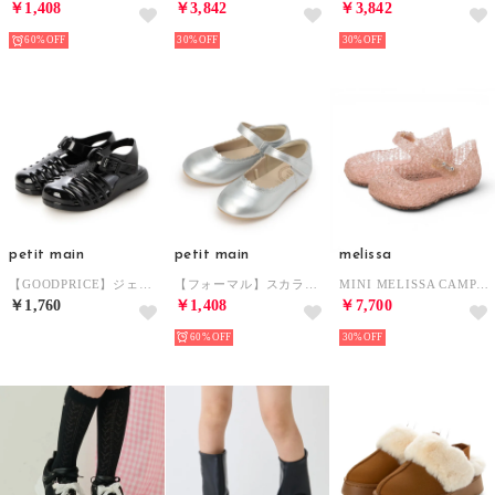
￥1,408
￥3,842
￥3,842
60%
30%
30%
petit main
petit main
melissa
【GOODPRICE】ジェリーサンダル （クロ）
【フォーマル】スカラップパンプス （シルバー）
MINI MELISSA CAMPANA PAPEL BB （GLITTER PINK）
￥1,760
￥1,408
￥7,700
60%
30%