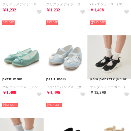
クリアラメデイジーサンダル （白）
クリアラメデイジーサンダル （ピンク）
バレエシューズ （マルチ）
￥1,232
￥1,232
￥1,408
NEW
NEW
NEW
30%
30%
60%
petit main
petit main
pom ponette junior
バレエシューズ （ミント）
フラワーパンプス （サックス）
サンダルスニーカー （黒）
￥1,408
￥1,496
￥15,290
NEW
NEW
NEW
60%
60%