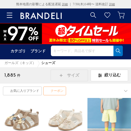
熊本地震の影響による配送遅延
｜ 7/30(木)14時〜 送料改訂
詳細
詳細
カテゴリ
ブランド
ガールズ（キッズ）
シューズ
1,885
絞り込む
サイズ
件
お気に入りブランド
クーポン