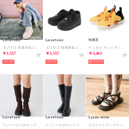
Lovetoxic
Lovetoxic
NIKE
【LTXC】軽量厚底コートスニーカー （オフ ホワイト）
【LTXC】軽量厚底コートスニーカー （黒）
サンダル キッズ サンレイ プロテクト 4 TD HF6278 Nike Sunray Protect 4 アクアシューズ ベビー （イエロー）
￥3,557
￥3,557
￥3,465
40%
40%
30%
Lovetoxic
Lovetoxic
Lycee mine
インソールつきロングブーツ （茶）
インソール付ロングブーツ （クロ）
クロスストラップサンダル （黒）