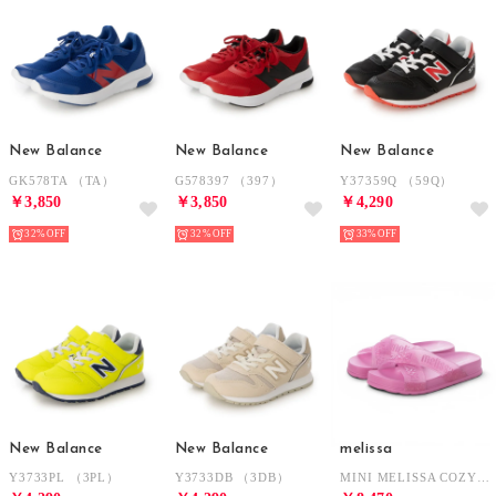
New Balance
New Balance
New Balance
GK578TA （TA）
G578397 （397）
Y37359Q （59Q）
￥3,850
￥3,850
￥4,290
32%
32%
33%
New Balance
New Balance
melissa
Y3733PL （3PL）
Y3733DB （3DB）
MINI MELISSA COZY SLIDE M LOVE INF （LILAC/GLITTER）