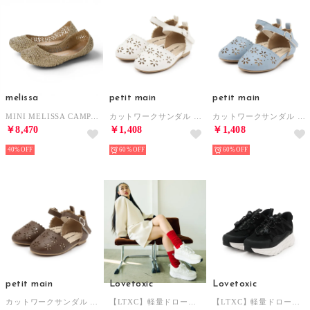
melissa
petit main
petit main
MINI MELISSA CAMPANA PAPEL INF （GLITTER GOLD）
カットワークサンダル （オフ ホワイト）
カットワークサンダル （サックス）
￥8,470
￥1,408
￥1,408
40%
60%
60%
petit main
Lovetoxic
Lovetoxic
カットワークサンダル （茶）
【LTXC】軽量ドローコードスニーカー （白）
【LTXC】軽量ドローコードスニーカー （黒）