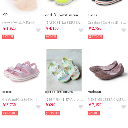
KP
and D. petit main
crocs
(ケーピー)編み花付きニットブーティ(9～11) （ライト ピンク）
【ASICS】LAZERBEAM RK-MG （黄）
CrocbandCrsrSndlK （NAV/RED）
￥1,925
￥4,158
￥2,750
50%
30%
37%
crocs
apres les cours
melissa
CrocbandCrsrSndlK （BAL/LAV）
【26年新作】EVAサンダル （マルチカラー1）
MINI MELISSA CAMPANA PAPEL INF （PINK MULTI GLITTER）
￥2,750
￥699
￥7,150
37%
39%
50%