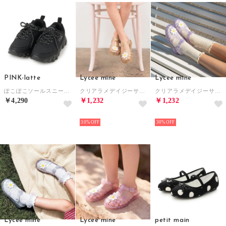
PINK-latte
Lycee mine
Lycee mine
ぽこぽこソールスニーカー （黒）
クリアラメデイジーサンダル （黄）
クリアラメデイジーサンダル （ラベンダー）
￥4,290
￥1,232
￥1,232
NEW
NEW
NEW
30%
30%
Lycee mine
Lycee mine
petit main