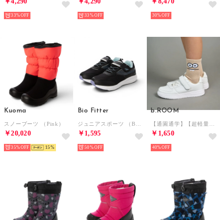
￥4,290
￥4,290
￥8,470
33%
33%
30%
Kuoma
Bio Fitter
b.ROOM
スノーブーツ （Pink）
ジュニアスポーツ （BLK）
【通園通学】【超軽量】面テープスニーカー （オフ ホワイト）
￥20,020
￥1,595
￥1,650
35%
15
50%
40%