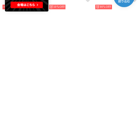
40%
50%
80%
todos
todos
todos
ファー モカシン キッズ （グレー）
ファー モカシン キッズ （チェスナット）
ファー モカシン キッズ （ブラック）
￥704
￥704
￥704
80%
80%
80%