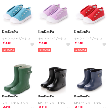
KenKenPa
KenKenPa
KenKenPa
キャンバスベビーシューズ （グリーン）
キャンバスベビーシューズ （パープル）
キャンバスベビーシューズ （レッド）
￥330
￥330
￥330
80%
80%
80%
KenKenPa
KenKenPa
KenKenPa
ショート丈 レインブーツ （オリーブ）
KP-037 ショート丈レインブーツ 長靴 （ブラック）
KP-037 ショート丈レインブーツ 長靴 （ネイビー）
￥638
￥418
￥418