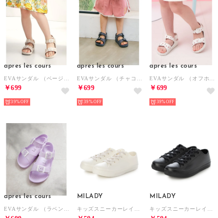
apres les cours
apres les cours
apres les cours
EVAサンダル （ベージュ）
EVAサンダル （チャコール）
EVAサンダル （オフホワイト）
￥699
￥699
￥699
39%
39%
39%
apres les cours
MILADY
MILADY
EVAサンダル （ラベンダー）
キッズスニーカーレインシューズ （OFF.WHITE）
キッズスニーカーレインシューズ （BLACK）