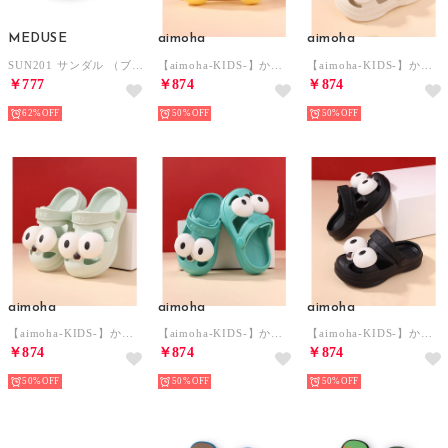
MEDUSE
aimoha
aimoha
SUN201 サンダル （ブルーパステル）
【aimoha-KIDS-】かわいいビッグアイ 2WAYサンダル （イエロー）
【aimoha-KIDS-】かわいいビッグアイ 2WAYサンダル （ホワイト）
￥777
￥874
￥874
62%
50%
50%
aimoha
aimoha
aimoha
【aimoha-KIDS-】かわいいビッグアイ 2WAYサンダル （ライトグリーン）
【aimoha-KIDS-】かわいいビッグアイ 2WAYサンダル （グリーン）
【aimoha-KIDS-】かわいいビッグアイ 2WAYサンダル （ブラック）
￥874
￥874
￥874
50%
50%
50%