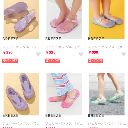
BREEZE
BREEZE
BREEZE
ジェリーサンダル （ラベンダー）
ジェリーサンダル （ピンク）
ジェリーパンプス （サックス）
￥990
￥990
￥990
43%
43%
43%
BREEZE
BREEZE
BREEZE
ジェリーパンプス （ラベンダー）
ジェリーパンプス （ピンク）
ジェリーパンプス （ミント）