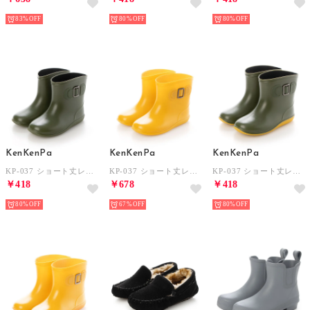
83%
80%
80%
KenKenPa
KenKenPa
KenKenPa
KP-037 ショート丈レインブーツ 長靴 （カーキ）
KP-037 ショート丈レインブーツ 長靴 （イエロー）
KP-037 ショート丈レインブーツ 長靴 （カーキ×イエロー）
￥418
￥678
￥418
80%
67%
80%