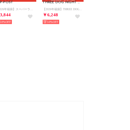
P-POST
THREE DOG NIGHT SCOTLAND
【2026年福袋】スーパーライトバッグ5種類セット【返品不可商品】 （Black他）
【2026年福袋】THREE DOG NIGHT バッグ3点セット【返品不可商品】 （Wine）
3,844
￥6,248
50%
50%