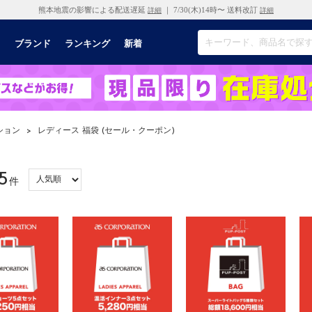
熊本地震の影響による配送遅延
｜ 7/30(木)14時〜 送料改訂
詳細
詳細
リ
ブランド
ランキング
新着
ション
>
レディース 福袋 (セール・クーポン)
5
件