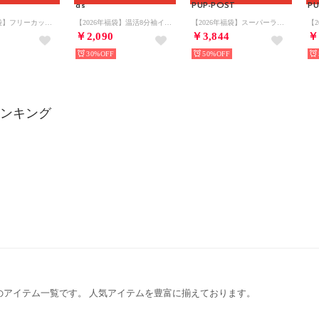
as
PUP-POST
PU
【2026年福袋】フリーカット深履きショーツ 5枚セット【返品不可商品】 （アソート）
【2026年福袋】温活8分袖インナー 3枚セット【返品不可商品】 （アソート）
【2026年福袋】スーパーライトバッグ5種類セット【返品不可商品】 （Black他）
￥2,090
￥3,844
￥
30%
50%
ランキング
のアイテム一覧です。 人気アイテムを豊富に揃えております。