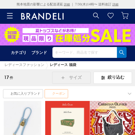
熊本地震の影響による配送遅延
｜ 7/30(木)14時〜 送料改訂
詳細
詳細
カテゴリ
ブランド
レディースファッション
レディース 福袋
17
絞り込む
サイズ
件
お気に入りブランド
クーポン