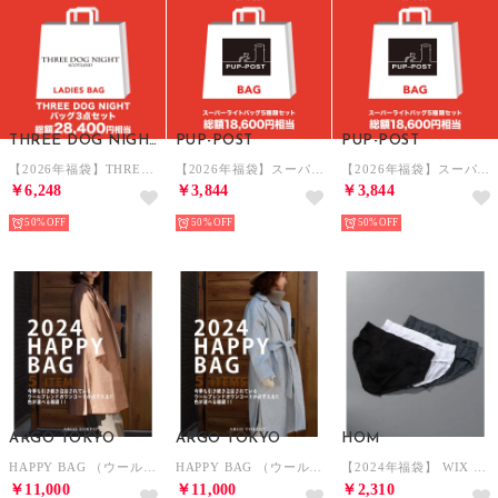
THREE DOG NIGHT SCOTLAND
PUP-POST
PUP-POST
【2026年福袋】THREE DOG NIGHT バッグ3点セット【返品不可商品】 （Wine）
【2026年福袋】スーパーライトバッグ5種類セット【返品不可商品】 （Black他）
【2026年福袋】スーパーライトバッグ5種類セット【返品不可商品】 （Black他）
￥6,248
￥3,844
￥3,844
50%
50%
50%
ARGO TOKYO
ARGO TOKYO
HOM
HAPPY BAG （ウールブレンドガウンコートが必ず入ります）オリジナルウールブレンドコートが必ず入る、カラーが選べる5点福袋 【返品不可商品】 （キャメル）
HAPPY BAG （ウールブレンドガウンコートが必ず入ります）オリジナルウールブレンドコートが必ず入る、カラーが選べる5点福袋 【返品不可商品】 （グレー）
【2024年福袋】 WIX HMR72F301099【返品不可商品】 （アソート）
￥11,000
￥11,000
￥2,310