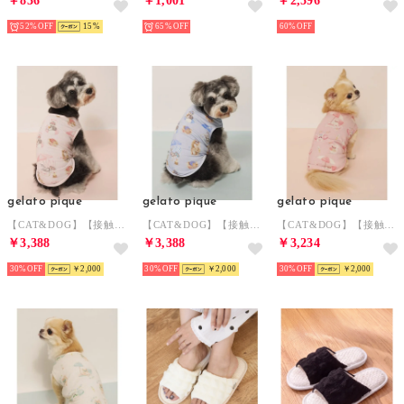
￥836
￥1,001
￥2,596
52%
15
65%
60%
gelato pique
gelato pique
gelato pique
【CAT&DOG】【接触冷感】 ビーチ シュナウザー柄Coolingプルオーバー 【返品不可商品】 （PNK）
【CAT&DOG】【接触冷感】 ビーチ シュナウザー柄Coolingプルオーバー 【返品不可商品】 （BLU）
【CAT&DOG】【接触冷感】ビーチ マルチーズ ポメラニアン チワワ柄Coolingプルオーバー 【返品不可商品】 （PNK）
￥3,388
￥3,388
￥3,234
30%
￥2,000
30%
￥2,000
30%
￥2,000