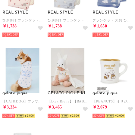
REAL STYLE
REAL STYLE
REAL STYLE
ひざ掛け ブランケット 夏用 ボレロ ポンチョ 接触冷感 ひんやり 涼しい タオルケット 70×90cm 子供 キッズ 大人 可愛い 洗える （チェリー）
ひざ掛け ブランケット 夏用 ボレロ ポンチョ 接触冷感 ひんやり 涼しい タオルケット 70×90cm 子供 キッズ 大人 可愛い 洗える （ネコ）
ブランケット 大判 ひざ掛け 夏用 100×130cm タオルケット 接触冷感 ひんやり 子供 キッズ 大人 可愛い 洗える （シロクマ）
￥1,738
￥1,738
￥1,650
39%
39%
59%
gelato pique
GELATO PIQUE KIDS & BABY
gelato pique
【CAT&DOG】フラワー柄裏毛フーディー 【返品不可商品】 （BLU）
【Dick Bruna】【BABY】ベビモコブランケット （OWHT）
【PEANUTS】オリジナルアート マグカップ 【返品不可商品】 （CML）
￥3,234
￥3,465
￥2,079
30%
￥2,000
30%
￥2,000
30%
￥2,000