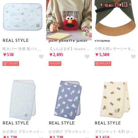
REAL STYLE
pom ponette junior
viviamo
枕カバー 冷感 枕パッド 夏 ピローカバー 40×60cm クール ひんやり かわいい 接触冷感 2way パイル ゴムバンド 洗える キッズ 大人 （水族館）
【ふんばるず】sesame street （赤）
小型犬用レザーハーネス 【返品不可商品】 （GR）
￥550
￥2,695
￥5,500
71%
30%
36%
REAL STYLE
REAL STYLE
REAL STYLE
ひざ掛け ブランケット 夏用 ボレロ ポンチョ 接触冷感 ひんやり 涼しい タオルケット 70×90cm 子供 キッズ 大人 可愛い 洗える （シマエナガ）
ひざ掛け ブランケット 夏用 ボレロ ポンチョ 接触冷感 ひんやり 涼しい タオルケット 70×90cm 子供 キッズ 大人 可愛い 洗える （シロクマ）
ブランケット 大判 ひざ掛け 夏用 100×130cm タオルケット 接触冷感 ひんやり 子供 キッズ 大人 可愛い 洗える （トイプードル）
￥1,738
￥1,738
￥1,650