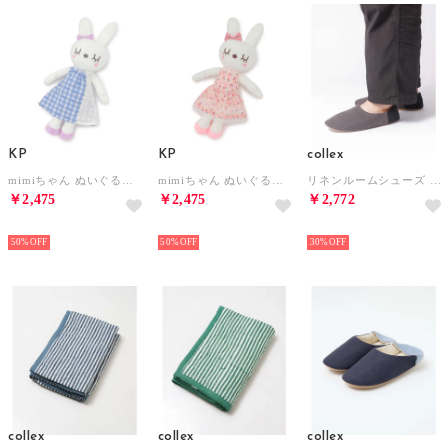
KP
KP
collex
mimiちゃん ぬいぐるみ （サックス）
mimiちゃん ぬいぐるみ （ピンク）
リネンルームシューズ L （チャコールグレー）
￥2,475
￥2,475
￥2,772
NEW
NEW
NEW
50%
50%
30%
collex
collex
collex