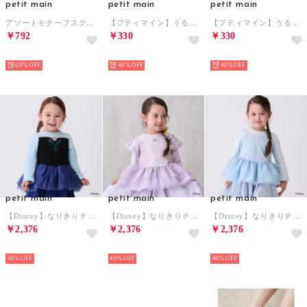
petit main
petit main
petit main
アソートモチーフスクウェアクッション/LG （ピンク）
【プティマイン】うるぷく3Dシール/LG （白）
【プティマイン】うるぷく3Dシール/LG （黒）
￥792
￥330
￥330
NEW
NEW
NEW
60%
40%
40%
petit main
petit main
petit main
【Disney】なりきりチュニック （ブルー）
【Disney】なりきりチュニック （ラベンダー）
【Disney】なりきりチュニック （サックス）
￥2,376
￥2,376
￥2,376
NEW
NEW
NEW
40%
40%
40%