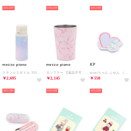
NEW
NEW
NEW
50%
50%
50%
mezzo piano
mezzo piano
KP
ステンレスボトル 350ml 【返品不可商品】 （サックス）
タンブラー 【返品不可商品】 （ライト ピンク）
mimiちゃん ふせん （オフ ホワイト）
￥2,695
￥2,145
￥550
NEW
NEW
NEW
50%
50%
50%