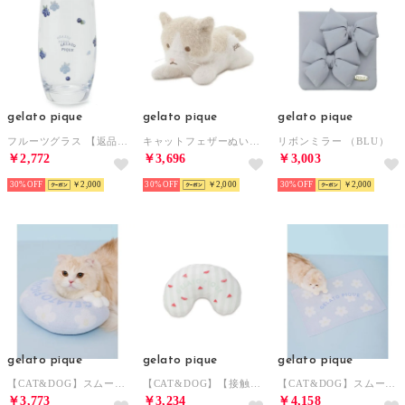
gelato pique
gelato pique
gelato pique
フルーツグラス 【返品不可商品】 （BLU）
キャットフェザーぬいぐるみ （MIX）
リボンミラー （BLU）
￥2,772
￥3,696
￥3,003
30%
￥2,000
30%
￥2,000
30%
￥2,000
gelato pique
gelato pique
gelato pique
【CAT&DOG】スムーズィーフラワーモチーフニットピロー 【返品不可商品】 （BLU）
【CAT&DOG】【接触冷感】 Coolingピロー 【返品不可商品】 （GRN）
【CAT&DOG】スムーズィーフラワージャガードブランケット 【返品不可商品】 （BLU）
￥3,773
￥3,234
￥4,158