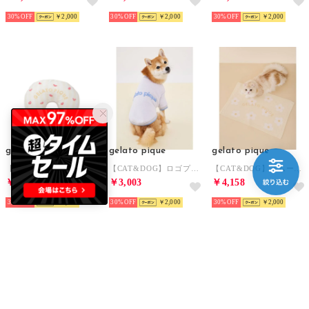
30%
￥2,000
30%
￥2,000
30%
￥2,000
gelato pique
gelato pique
gelato pique
【CAT&DOG】【接触冷感】 Coolingピロー 【返品不可商品】 （YEL）
【CAT&DOG】ロゴプリント裏毛プルオーバー 【返品不可商品】 （BLU）
【CAT&DOG】スムーズィーフラワージャガードブランケット 【返品不可商品】 （YEL）
￥3,234
￥3,003
￥4,158
30%
￥2,000
30%
￥2,000
30%
￥2,000