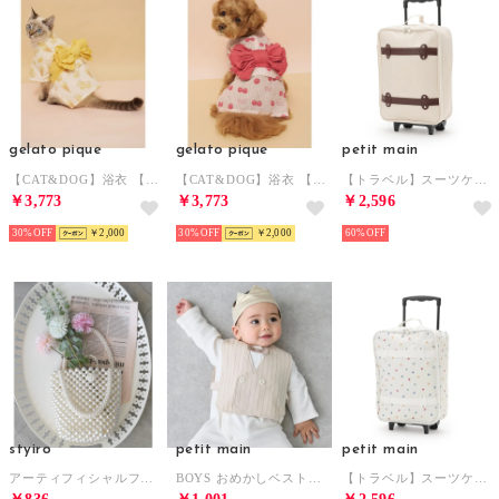
gelato pique
gelato pique
petit main
【CAT&DOG】浴衣 【返品不可商品】 （YEL）
【CAT&DOG】浴衣 【返品不可商品】 （PNK）
【トラベル】スーツケース/L （ウスベージュ）
￥3,773
￥3,773
￥2,596
30%
￥2,000
30%
￥2,000
60%
styiro
petit main
petit main
アーティフィシャルフラワー ニュアンスカラーセット 花束 （ライトグリーン）
BOYS おめかしベストセット （ウスベージュ）
【トラベル】スーツケース/L （アイボリー）