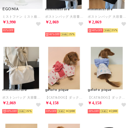
EGONIA
miniministore
miniministore
ミストファン ミスト扇風機【返品不可商品】 （ホワイト）
ボストンバッグ 大容量トラベルバッグ軽量 （ダークグレー）
ボストンバッグ 大容量トラベルバッグ軽量 （ブラック）
￥3,990
￥2,069
￥2,069
85%
予約
40%
25
40%
25
miniministore
gelato pique
gelato pique
ボストンバッグ 大容量トラベルバッグ軽量 （アイボリー）
【CAT&DOG】ダックスフンドサイズ浴衣 【返品不可商品】 （PNK）
【CAT&DOG】ダックスフンドサイズ浴衣 【返品不可商品】 （BLU）
￥2,069
￥4,158
￥4,158
40%
25
30%
￥2,000
30%
￥2,000