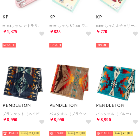
KP
KP
KP
mimiちゃん カトラリーセット 【返品不可商品】 （ピンク）
mimiちゃん＆Piou ワッペン （ブルー）
mimiちゃん＆チェリー ワッペン （赤）
￥1,375
￥825
￥770
NEW
NEW
NEW
50%
50%
50%
PENDLETON
PENDLETON
PENDLETON
ブランケット（ネイビー） （Diamond Peak）
バスタオル（ブラウン） （SIERRA RAIDGE-TAN）
バスタオル（ブルー） （Tucson）
￥8,990
￥8,990
￥8,990
NEW
NEW
NEW
31%
￥1,000
31%
￥1,000
31%
￥1,000