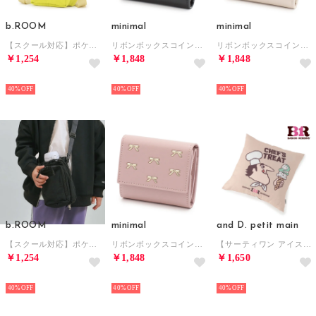
b.ROOM
minimal
minimal
【スクール対応】ポケット付きボトルカバー 【返品不可商品】 （レモン イエロー）
リボンボックスコイン三つ折り財布 （黒）
リボンボックスコイン三つ折り財布 （アイボリー）
￥1,254
￥1,848
￥1,848
NEW
NEW
NEW
40%
40%
40%
b.ROOM
minimal
and D. petit main
【スクール対応】ポケット付きボトルカバー 【返品不可商品】 （黒）
リボンボックスコイン三つ折り財布 （ピンク）
【サーティワン アイスクリーム】アソート柄クッション （ベージュ）
￥1,254
￥1,848
￥1,650
NEW
NEW
NEW
40%
40%
40%