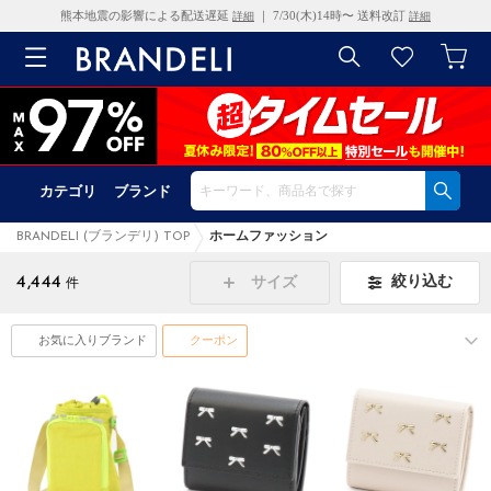
熊本地震の影響による配送遅延
｜ 7/30(木)14時〜 送料改訂
詳細
詳細
カテゴリ
ブランド
BRANDELI (ブランデリ) TOP
ホームファッション
4,444
絞り込む
サイズ
件
お気に入りブランド
クーポン