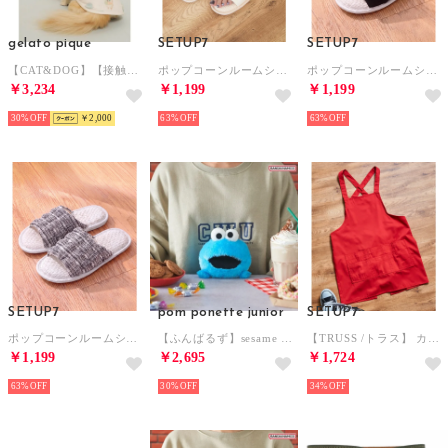
gelato pique
SETUP7
SETUP7
【CAT&DOG】【接触冷感】ビーチ マルチーズ ポメラニアン チワワ柄Coolingプルオーバー 【返品不可商品】 （CRM）
ポップコーンルームシューズ （アイボリー）
ポップコーンルームシューズ （ブラック）
￥3,234
￥1,199
￥1,199
30%
￥2,000
63%
63%
SETUP7
pom ponette junior
SETUP7
ポップコーンルームシューズ （ブラック系1）
【ふんばるず】sesame street （ブルー）
【TRUSS /トラス】 カジュアル カラーエプロン KTA-211 （レッド）
￥1,199
￥2,695
￥1,724
63%
30%
34%