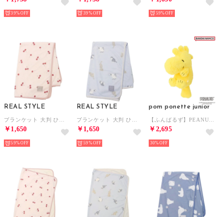
39%
39%
59%
REAL STYLE
REAL STYLE
pom ponette junior
ブランケット 大判 ひざ掛け 夏用 100×130cm タオルケット 接触冷感 ひんやり 子供 キッズ 大人 可愛い 洗える （チェリー）
ブランケット 大判 ひざ掛け 夏用 100×130cm タオルケット 接触冷感 ひんやり 子供 キッズ 大人 可愛い 洗える （ネコ）
【ふんばるず】PEANUTS （黄）
￥1,650
￥1,650
￥2,695
59%
59%
30%