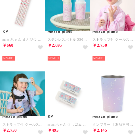
KP
mezzo piano
mezzo piano
mimiちゃん えんぴつ 6本SET （マルチ）
ステンレスボトル 350ml 【返品不可商品】 （ライト ピンク）
ストラップ付 クールスティック 【返品不可商品】 （ライト ピンク）
￥660
￥2,695
￥2,750
NEW
NEW
NEW
50%
50%
50%
mezzo piano
KP
mezzo piano
ストラップ付 クールスティック 【返品不可商品】 （サックス）
mimiちゃん けしゴム 2個SET （マルチ）
タンブラー 【返品不可商品】 （サックス）
￥2,750
￥495
￥2,145