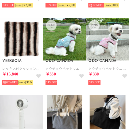
30%
￥2,000
30%
￥2,000
82%
30
VESGIOIA
ODO CANADA
ODO CANADA
レッキス付クッションカバー （アニマル）
クウチョウペットウエア BLUE 【返品不可商品】 （BLUE）
クウチョウペットウエア PINK 【返品不可商品】 （PINK）
￥15,840
￥330
￥330
83%
30
91%
91%