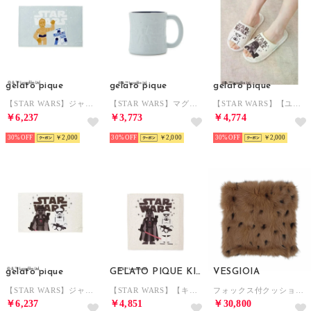
gelato pique
gelato pique
gelato pique
【STAR WARS】ジャガードブランケット （MNT）
【STAR WARS】マグカップ 【返品不可商品】 （MNT）
【STAR WARS】【ユニセックス】ルームシューズ （CRM）
￥6,237
￥3,773
￥4,774
30%
￥2,000
30%
￥2,000
30%
￥2,000
gelato pique
GELATO PIQUE KIDS & BABY
VESGIOIA
【STAR WARS】ジャガードブランケット （CRM）
【STAR WARS】【キッズ】ブランケット （CRM）
フォックス付クッションカバー （ブラウン）
￥6,237
￥4,851
￥30,800