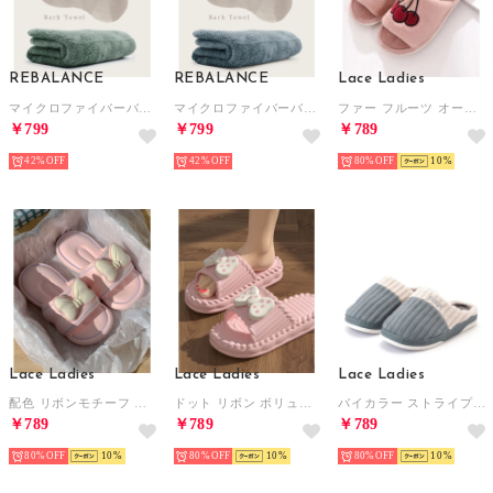
REBALANCE
REBALANCE
Lace Ladies
マイクロファイバーバスタオル 1枚 Daily【返品不可商品】 （セージグリーン）
マイクロファイバーバスタオル 1枚 Daily【返品不可商品】 （スモーキーブルー）
ファー フルーツ オープン スリッパ ルームシューズ （ピンク）
￥799
￥799
￥789
42%
42%
80%
10
Lace Ladies
Lace Ladies
Lace Ladies
配色 リボンモチーフ ソフト ボリューム スライド サンダル （ピンク）
ドット リボン ボリューム オープン サンダル （ピンク）
バイカラー ストライプ ファー ラバーソール スリッパ （ダークグレー）
￥789
￥789
￥789
80%
10
80%
10
80%
10