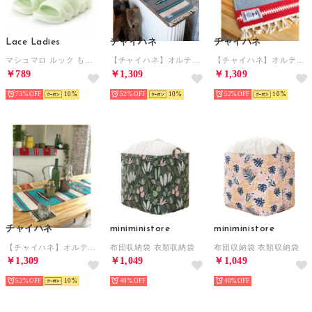
Lace Ladies
チャイハネ
チャイハネ
マシュマロ ルック もこもこ ボリューム サンダル （グリーン）
【チャイハネ】オルテガ柄ロングプレイスマット / テーブルランナー グレー
【チャイハネ】オルテガ柄ロングプレイスマット / テーブルランナー レッド
￥789
￥1,309
￥1,309
73%
10
52%
10
52%
10
チャイハネ
miniministore
miniministore
【チャイハネ】オルテガ柄ロングプレイスマット / テーブルランナー ターコイズブルー
布団収納袋 衣類収納袋
布団収納袋 衣類収納袋
￥1,309
￥1,049
￥1,049
52%
10
40%
40%