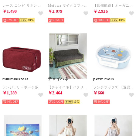
レース コンビ リネン フラット シューズ （ブラック）
Mofuwa マイクロファイバー バスタオル 4枚セット タオルセット 110 x 50 ギフト まとめ買い【返品不可商品】 （カラーミックス2）
【欧州航路】オーガニックコットン アフィーシュエプロン ピンク
￥1,490
￥2,979
￥2,926
62%
10
40%
30%
10
miniministore
チャイハネ
petit main
ランジェリーポーチ多層構造下着収納バッグ
【チャイハネ】ハクリィループマルチクロス セミダブルサイズ ブラック
ランチボックス 【返品不可商品】 （ブルー）
￥1,289
￥2,464
￥660
40%
30%
10
60%