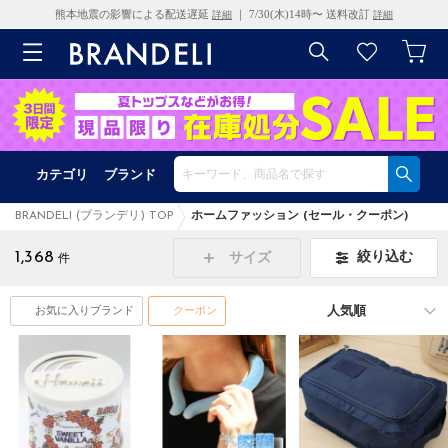
熊本地震の影響による配送遅延
｜ 7/30(木)14時〜 送料改訂
詳細
詳細
カテゴリ
ブランド
BRANDELI (ブランデリ) TOP
ホームファッション (セール・クーポン)
1,368
絞り込む
サイズ
件
お気に入りブランド
クーポン