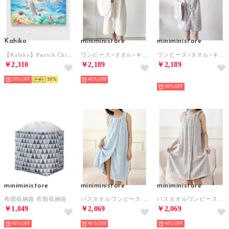
Kahiko
miniministore
miniministore
【Kahiko】Patrick Ching アートボード その他2
ワンピース+タオル+キャップ 3点セット （アイボリー）
ワンピース+タオル+キャップ 3点セット （ライトグレー）
￥2,310
￥2,189
￥2,189
30%
10
40%
予約
40%
miniministore
miniministore
miniministore
布団収納袋 衣類収納袋
バスタオルワンピース 着るタオル吸水速乾 （ライトブルー）
バスタオルワンピース 着るタオル吸水速乾 （ライトグレー）
￥1,049
￥2,069
￥2,069
40%
40%
40%