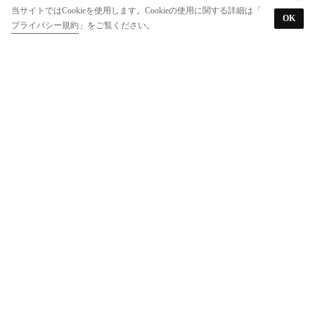
当サイトではCookieを使用します。Cookieの使用に関する詳細は「
OK
プライバシー規約
」をご覧ください。
miniministore
miniministore
Lace Ladies
衣類 布団 収納袋 クロゼット収納ケース
衣類 布団 収納袋 クロゼット収納ケース
配色 チェリー柄 オープントゥ ボア スリッパ （ブラック）
￥1,650
￥1,650
￥789
40%
40%
73%
10
Lace Ladies
Lace Ladies
Lace Ladies
3D フルーツ付き 配色 ファー スリッパ （ピンク）
3D フルーツ付き 配色 ファー スリッパ （レッド）
トラベルポーチ・バッグインバッグ・収納袋6点セット （ライトブルー）
￥789
￥789
￥789
80%
10
80%
10
63%
10