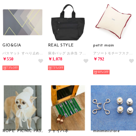
GIO&GIA
REAL STYLE
petit main
バスマット すべり止め付き 足拭きマット 吸水 速乾 抗菌 消臭 北欧 インテリア （BT003）
保冷バッグ お弁当 ファスナー ミニトート トートバッグ レディース 小さめ 保冷ポーチ ゴルフ 撥水 夏 ペットボトル 保温 軽量 マチ広 A5 （ブラック(99)）
アソートモチーフスクウェアクッション/LG （ピンク）
￥550
￥1,078
￥792
73%
73%
NEW
60%
ROPE' PICNIC PASSAGE
チャイハネ
miniministore