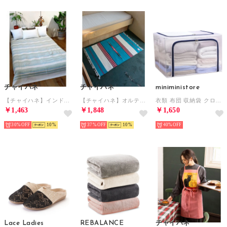
チャイハネ
チャイハネ
miniministore
【チャイハネ】インド綿ボーダー柄ベッドカバー シングルサイズ キナリ
【チャイハネ】オルテガ柄ラグマット90 ターコイズブルー
衣類 布団 収納袋 クロゼット収納ケース
￥1,463
￥1,848
￥1,650
30%
10
37%
10
40%
Lace Ladies
REBALANCE
チャイハネ