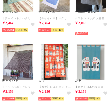
チャイハネ
チャイハネ
miniministore
【チャイハネ】ハクリィループマルチクロス セミダブルサイズ ブルー
【チャイハネ】ハクリィループマルチクロス セミダブルサイズ パープル
ボストンバッグ 大容量トラベルバッグ軽量 （ダークグレー）
￥2,464
￥2,464
￥2,069
30%
10
30%
10
予約
40%
チャイハネ
カヤ
カヤ
【チャイハネ】アロラループ付きマルチクロス ブラウン
【カヤ】日本の民芸 長暖簾 レッド
【カヤ】日本の民芸暖簾 その他3
￥2,156
￥2,156
￥2,156
30%
10
30%
10
30%
10