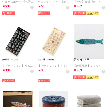
シューズポーチ 持ち運び トラベルグッズ
バスマット すべり止め付き 足拭きマット 吸水 速乾 抗菌 消臭 北欧 インテリア （BT007）
【カヤ】春錦 布巾 その他1
￥539
￥550
￥462
40%
73%
30%
10
petit main
petit main
チャイハネ
【プティマイン】うるぷく3Dシール/LG （黒）
【プティマイン】うるぷく3Dシール/LG （白）
【欧州航路】フィッシュマグネット （その他3）
￥330
￥330
￥269
NEW
NEW
30%
10
40%
40%