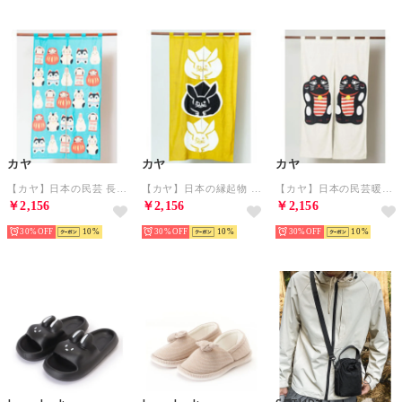
カヤ
カヤ
カヤ
【カヤ】日本の民芸 長暖簾 ブルー
【カヤ】日本の縁起物 暖簾 イエロー
【カヤ】日本の民芸暖簾 その他4
￥2,156
￥2,156
￥2,156
30%
10
30%
10
30%
10