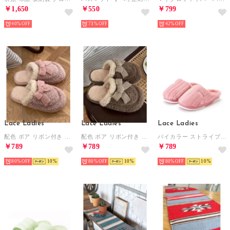
￥1,650
￥550
￥799
40%
73%
42%
Lace Ladies
Lace Ladies
Lace Ladies
配色 ボア リボン付き スリッパ ルームシューズ （ピンク）
配色 ボア リボン付き スリッパ ルームシューズ （モカ）
バイカラー ストライプ ファー ラバーソール スリッパ （レッド）
￥789
￥789
￥789
80%
10
80%
10
80%
10