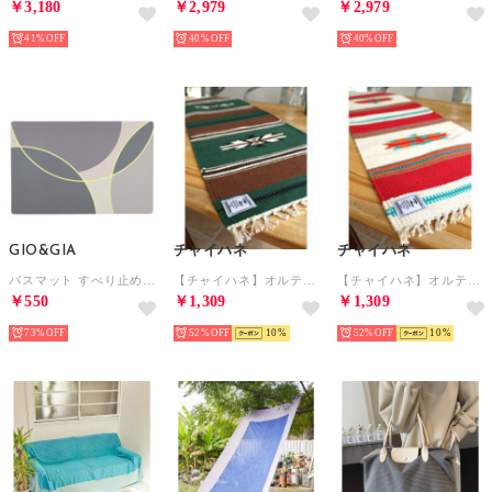
￥3,180
￥2,979
￥2,979
41%
40%
40%
GIO&GIA
チャイハネ
チャイハネ
バスマット すべり止め付き 足拭きマット 吸水 速乾 抗菌 消臭 北欧 インテリア （BT004）
【チャイハネ】オルテガ柄ロングプレイスマット / テーブルランナー グリーン
【チャイハネ】オルテガ柄ロングプレイスマット / テーブルランナー オフホワイト
￥550
￥1,309
￥1,309
73%
52%
10
52%
10