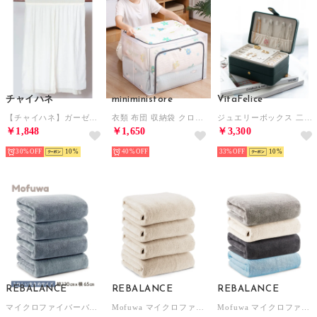
チャイハネ
miniministore
VitaFelice
【チャイハネ】ガーゼのれん ホワイト
衣類 布団 収納袋 クロゼット収納ケース
ジュエリーボックス 二段 ジュエリーケース コンパクトアクセサリーボックス （GREEN）
￥1,848
￥1,650
￥3,300
30%
10
40%
33%
10
REBALANCE
REBALANCE
REBALANCE
マイクロファイバーバスタオル大判4枚セット【返品不可商品】 （スモーキーブルー）
Mofuwa マイクロファイバー バスタオル 4枚セット タオルセット 110 x 50 ギフト まとめ買い【返品不可商品】 （ナチュラルベージュ）
Mofuwa マイクロファイバー バスタオル 4枚セット タオルセット 110 x 50 ギフト まとめ買い【返品不可商品】 （カラーミックス1）