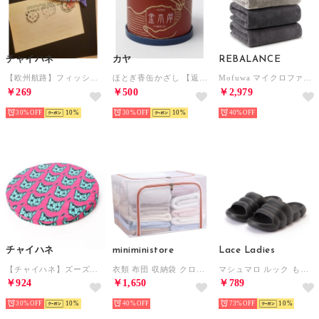
チャイハネ
カヤ
REBALANCE
【欧州航路】フィッシュマグネット （その他2）
ほとぎ香缶かざし 【返品不可商品】 （その他3）
Mofuwa マイクロファイバー バスタオル 4枚セット タオルセット 110 x 50 ギフト まとめ買い【返品不可商品】 （カラーミックス3）
￥269
￥500
￥2,979
30%
10
30%
10
40%
チャイハネ
miniministore
Lace Ladies
【チャイハネ】ズーズーラウンドクッション ピンク
衣類 布団 収納袋 クロゼット収納ケース
マシュマロ ルック もこもこ ボリューム サンダル （ブラック）
￥924
￥1,650
￥789
30%
10
40%
73%
10