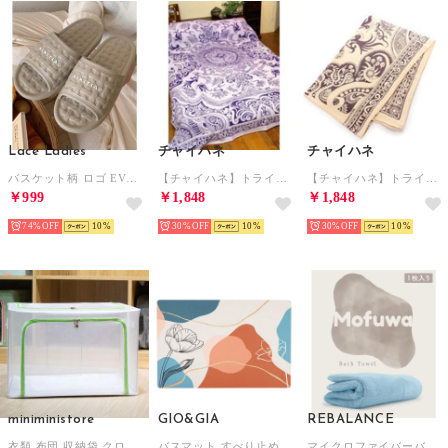
Lace Ladies
チャイハネ
チャイハネ
バスケット柄 ロゴ EVA オープン フラット サンダル （モカ）
【チャイハネ】トライバルベッドカバー セミダブルサイズ パープル
【チャイハネ】トライバルベッドカバー セミダブルサイズ ブラウン
￥999
￥1,848
￥1,848
74%
10
30%
10
30%
10
miniministore
GIO&GIA
REBALANCE
衣類 布団 収納袋 クロゼット収納ケース
バスマット すべり止め付き 足拭きマット 吸水 速乾 抗菌 消臭 北欧 インテリア （BT006）
マイクロファイバーバスタオル 1枚 Daily【返品不可商品】 （アクアブルー）