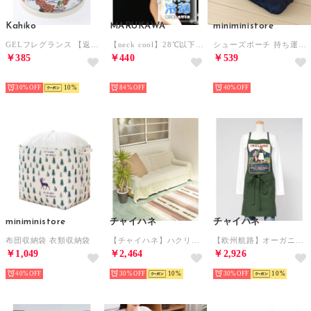
Kahiko
MARUKAWA
miniministore
GELフレグランス 【返品不可商品】 （アイボリー）
【neck cool】28℃以下で自然凍結 結露しないネッククーラー /メンズ レディース /アウトドア ジョギング バイク 猛暑 熱中症対策 クールリング【返品不可商品】
シューズポーチ 持ち運び トラベルグッズ
￥385
￥440
￥539
HOT
HOT
HOT
30%
10
84%
40%
miniministore
チャイハネ
チャイハネ
布団収納袋 衣類収納袋
【チャイハネ】ハクリィループマルチクロス セミダブルサイズ ホワイト
【欧州航路】オーガニックコットン アフィーシュエプロン グリーン
￥1,049
￥2,464
￥2,926
40%
30%
10
30%
10