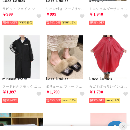
Lace Ladies
Lace Ladies
SETUP7
ラビット フェイス ソフト フィット オープン サンダル （ブラック）
リボン付き ファブリック ソフト ルーム シューズ （ベージュ）
ミニショルダーサコッシュ ペットボトル収納 KNF （ブラック）
￥999
￥999
￥1,940
66%
10
74%
10
51%
miniministore
Lace Ladies
Lace Ladies
フード付きスモック エプロンコート割烹着 （ブラック）
ボリューム ファー スクエア フラット ルームスリッパ （ブラック）
カゴすぽっりレインコート ポンチョ （レッド）
￥1,897
￥1,790
￥1,790
58%
55%
10
39%
10