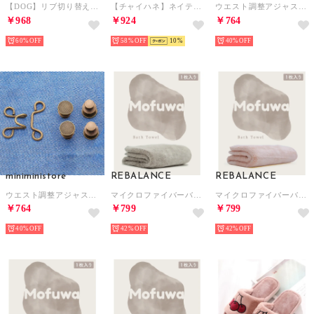
【DOG】リブ切り替えニットワッチ 【返品不可商品】 （オフホワイト（15））
【チャイハネ】ネイティブ柄ラグマット45×65cm グリーン
ウエスト調整アジャスター セット 韓国風 （デイジー）
￥968
￥924
￥764
60%
58%
10
40%
miniministore
REBALANCE
REBALANCE
ウエスト調整アジャスター セット 韓国風 （ブロンズ）
マイクロファイバーバスタオル 1枚 Daily【返品不可商品】 （スモーキーグレー）
マイクロファイバーバスタオル 1枚 Daily【返品不可商品】 （ベビーピンク）
￥764
￥799
￥799
40%
42%
42%