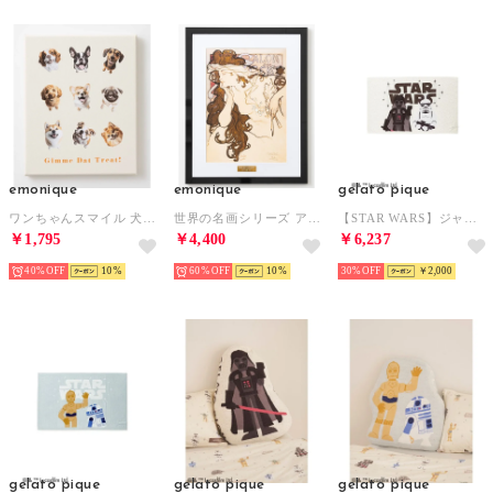
emonique
emonique
gelato pique
ワンちゃんスマイル 犬デザイン 壁掛け アートキャンバス （F）
世界の名画シリーズ アート ジークレー版画 額縁 （J）
【STAR WARS】ジャガードブランケット （CRM）
￥1,795
￥4,400
￥6,237
40%
10
60%
10
30%
￥2,000
gelato pique
gelato pique
gelato pique