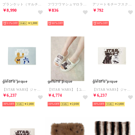
ブランケット（マルチカラー） （WILDLAND HEROES）
フワフワマシュマロラグマット/LG （ピンク）
アソートモチーフスクウェアクッション/LG （ピンク）
￥8,990
￥836
￥792
NEW
NEW
NEW
31%
￥1,000
60%
60%
gelato pique
gelato pique
gelato pique
【STAR WARS】ジャガードブランケット （MNT）
【STAR WARS】【ユニセックス】ルームシューズ （CRM）
【STAR WARS】ジャガードブランケット （CRM）
￥6,237
￥4,774
￥6,237
30%
￥2,000
30%
￥2,000
30%
￥2,000