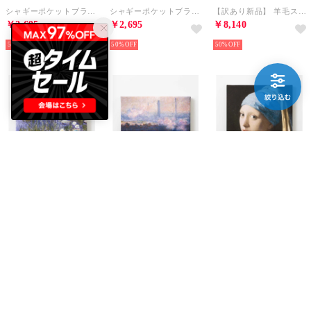
シャギーポケットブランケット （ベージュ）
シャギーポケットブランケット （アイボリー）
【訳あり新品】 羊毛スリッパサンダル （ベージュ）
￥2,695
￥2,695
￥8,140
50%
50%
50%
emonique
emonique
emonique
名画 キャンバス アートパネル （その他10）
名画 キャンバス アートパネル （その他3）
アートファインボード （B）
￥2,094
￥2,094
￥2,640
30%
10
30%
10
50%
10