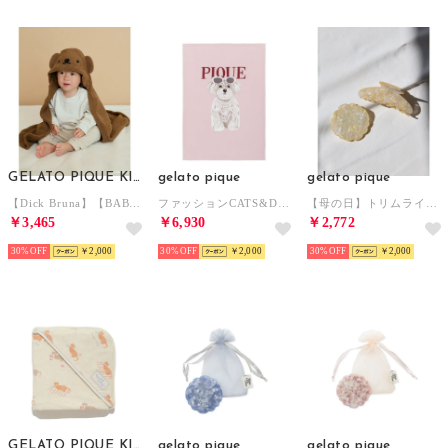
GELATO PIQUE KIDS & BABY
gelato pique
gelato pique
【Dick Bruna】【BABY】ベビモコブランケット （BRW）
ファッションCATS&DOGSジャガードブランケット （PNK）
【母の日】トリムラインミラー 巾着付き （CRM）
￥3,465
￥6,930
￥2,772
30%
￥2,000
30%
￥2,000
30%
￥2,000
GELATO PIQUE KIDS & BABY
gelato pique
gelato pique