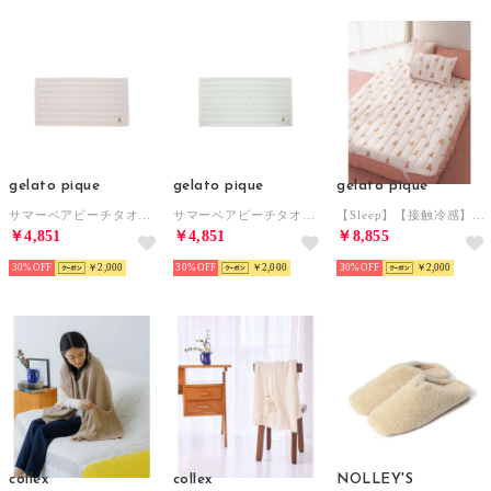
gelato pique
gelato pique
gelato pique
サマーベアビーチタオル【返品不可商品】 （PNK）
サマーベアビーチタオル【返品不可商品】 （MNT）
【Sleep】【接触冷感】サマーベア柄敷きパッド（ダブル） （PNK）
￥4,851
￥4,851
￥8,855
30%
￥2,000
30%
￥2,000
30%
￥2,000
collex
collex
NOLLEY'S