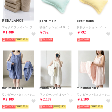
REBALANCE
petit main
petit main
マイクロファイバー フェイスタオル 4枚セット タオルセット ギフト まとめ買い【返品不可商品】 （ナチュラルベージュ）
横長クッション/LG （エメラルド グリーン）
横長クッション/LG （黄）
￥1,480
￥792
￥792
25%
15
60%
60%
miniministore
miniministore
miniministore
ワンピース+タオル+キャップ 3点セット （ブルー）
ワンピース+タオル+キャップ 3点セット （アイボリー）
ワンピース+タオル+キャップ 3点セット （ピンク）
￥2,189
￥2,189
￥2,189
40%
25
40%
25
40%
25