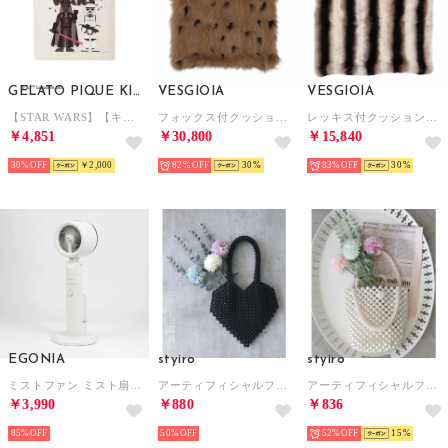
GELATO PIQUE KIDS & BABY
VESGIOIA
VESGIOIA
【STAR WARS】【キッズ】ブランケット （CRM）
フォックス付クッションカバー （ブラウン）
レッキス付クッションカバー （アニマル）
￥4,851
￥30,800
￥15,840
30%
￥2,000
82%
30
83%
30
EGONIA
styiro
styiro
ミストファン ミスト扇風機【返品不可商品】 （ホワイト）
アーティフィシャルフラワー ニュアンスカラーセット 花束 （ミントグリーン）
アーティフィシャルフラワー ニュアンスカラーセット 花束 （ライトグリーン）
￥3,990
￥880
￥836
85%
50%
52%
15