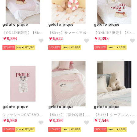
gelato pique
gelato pique
gelato pique
【ONLINE限定】【Sleep】スムーズィープリンジャガードハーフケット （PNK）
【Sleep】サマーベアポケット付きクッション （BRW）
【ONLINE限定】【Sleep】スムーズィープリンジャガードハーフケット （CRM）
￥8,393
￥6,622
￥8,393
30%
￥2,000
30%
￥2,000
30%
￥2,000
gelato pique
gelato pique
gelato pique
ファッションCATS&DOGSジャガードブランケット （PNK）
【Sleep】【接触冷感】シーアニマル ジャガードハーフケット （PNK）
【Sleep】シーアニマル シロクマ抱き枕 （CRM）
￥6,930
￥8,393
￥7,546
30%
￥2,000
30%
￥2,000
30%
￥2,000