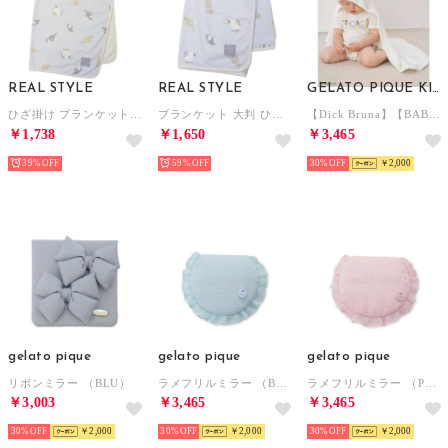
REAL STYLE
REAL STYLE
GELATO PIQUE KIDS & BABY
ひざ掛け ブランケット 夏用 ボレロ ポンチョ 接触冷感 ひんやり 涼しい タオルケット 70×90cm 子供 キッズ 大人 可愛い 洗える （ネコ）
ブランケット 大判 ひざ掛け 夏用 100×130cm タオルケット 接触冷感 ひんやり 子供 キッズ 大人 可愛い 洗える （ネコ）
【Dick Bruna】【BABY】ベビモコブランケット （OWHT）
￥1,738
￥1,650
￥3,465
39%
59%
30%
￥2,000
gelato pique
gelato pique
gelato pique
リボンミラー （BLU）
ラメフリルミラー （BLU）
ラメフリルミラー （PNK）
￥3,003
￥3,465
￥3,465
30%
￥2,000
30%
￥2,000
30%
￥2,000