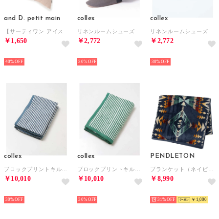
and D. petit main
collex
collex
【サーティワン アイスクリーム】アソート柄クッション （ベージュ）
リネンルームシューズ L （チャコールグレー）
リネンルームシューズ L （ネイビー）
￥1,650
￥2,772
￥2,772
NEW
NEW
NEW
40%
30%
30%
collex
collex
PENDLETON
ブロックプリントキルトケット ストライプ 140×200cm （グレー）
ブロックプリントキルトケット ストライプ 140×200cm （グリーン）
ブランケット（ネイビー） （Diamond Peak）
￥10,010
￥10,010
￥8,990
NEW
NEW
NEW
30%
30%
31%
￥1,000