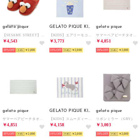
gelato pique
GELATO PIQUE KIDS & BABY
gelato pique
【SESAME STREET】ルームシューズ （RED）
【KIDS】エアリーモコギンガムチェック柄ブランケット （BLU）
サマーベアビーチタオル【返品不可商品】 （PNK）
￥4,543
￥3,773
￥4,851
30%
￥2,000
30%
￥2,000
30%
￥2,000
gelato pique
GELATO PIQUE KIDS & BABY
gelato pique
サマーベアビーチタオル【返品不可商品】 （MNT）
【KIDS】スムーズィーシーサイドキャットジャガードブランケット （BLU）
リボンミラー （GRY）
￥4,851
￥4,158
￥3,003
30%
￥2,000
30%
￥2,000
30%
￥2,000