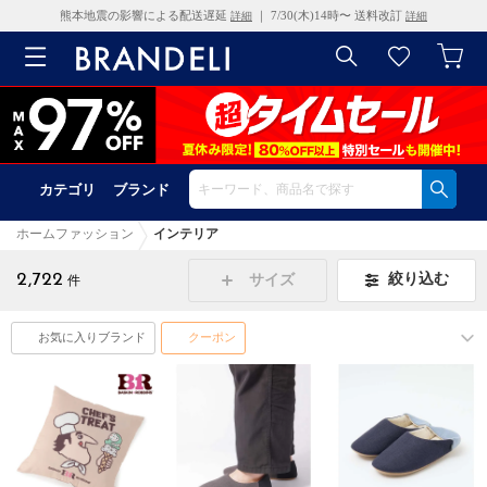
熊本地震の影響による配送遅延
｜ 7/30(木)14時〜 送料改訂
詳細
詳細
カテゴリ
ブランド
ホームファッション
インテリア
2,722
絞り込む
サイズ
件
お気に入りブランド
クーポン