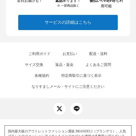
翌日お届けも！
返品
承ります！
後払い
や
PayPay
も利
※ 一部商品除く
用可能
サービスの詳細はこちら
ご利用ガイド
お支払い
配送・送料
サイズ交換
返品・返金
よくあるご質問
各種規約
特定商取引に基づく表示
なりすましメール・サイトにご注意ください
国内最大級のアウトレットファッション通販 BRANDELI（ブランデリ）。人気
ブランドのファッションアイテムをリーズナブルな価格で多数取り揃えていま