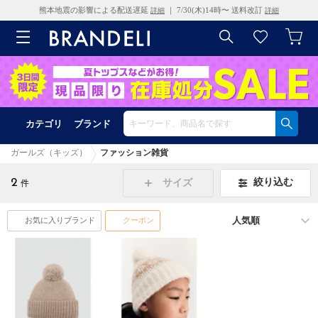
熊本地震の影響による配送遅延
｜ 7/30(木)14時〜 送料改訂
詳細
詳細
カテゴリ
ブランド
ガールズ（キッズ）
ファッション雑貨
2
絞り込む
サイズ
件
お気に入りブランド
クーポン