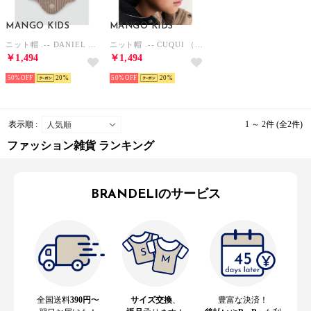
MANGO KIDS
MANGO KIDS
ニット帽 .-- DANIEL （パステルブラウン）
ニット帽 .-- CUQUI （ライトベージュ）
￥1,494
￥1,494
50%
20
50%
20
表示順 :
1 ～ 2件 (全2件)
ファッション雑貨 ランキング
BRANDELIのサービス
全国送料
390円
〜
サイズ交換
、
豊富な決済！