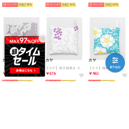
42%
20
60%
15
30%
20
カヤ
カヤ
カヤ
【カヤ】春錦 布巾 その他2
【カヤ】南天鍋敷き キナリ
【カヤ】梅鍋敷き グリーン系その他
￥462
￥676
￥965
30%
20
54%
20
35%
20