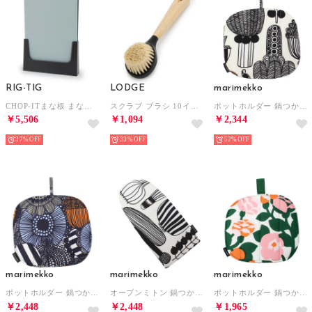
RIG-TIG
LODGE
marimekko
CHOP-ITまな板 まな板 【返品不可商品】 （ブルー）
スクラブ ブラシ 10インチ 生活雑貨【返品不可商品】 （他）
ポットホルダー 鍋つかみ 【返品不可商品】 （ブラック×オレンジ）
￥5,506
￥1,094
￥2,344
37%
33%
52%
marimekko
marimekko
marimekko
ポットホルダー 鍋つかみ 【返品不可商品】 （シイルトラプータルハホワイト）
オーブンミトン 鍋つかみ 【返品不可商品】 （ブラック×オレンジ）
ポットホルダー 鍋つかみ 【返品不可商品】 （グリーン×オレンジ）
￥2,448
￥2,448
￥1,965