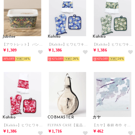
Jubilee
Kahiko
Kahiko
【アウトレット】 バンブーフードストレージボックス 単品 【返品不可商品】(A）
【Kahiko】ヒワヒワキッチンセット ブルー系その他
【Kahiko】ヒワヒワキッチンセット グリーン
￥1,309
￥1,386
￥1,386
30%
10
42%
20
42%
20
Kahiko
COBMASTER
カヤ
【Kahiko】ヒワヒワキッチンセット ピンク
FLYPAN CASE【返品不可商品】 （アイボリー）
【カヤ】春錦 布巾 その他1
￥1,386
￥1,716
￥462