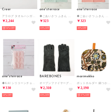
Creer
one'sterrace
one'sterrace
アラログ タオルハンガー シェルフ 雑貨 （ベージュ）
◆ごあいさつ ふきん （ブルー(993)）
◆ごあいさつ ふきん （ピンク(972)）
￥2,244
￥323
￥323
36%
30%
30%
one'sterrace
BAREBONES
marimekko
◆KAI シリコーンチョコ型アイス 【返品不可商品】（ピンク(972)）
オープンファイヤーグローブ グローブ （ブラック）
ポットホルダー 鍋つかみ （ティアラサンド×Wオレンジ）
￥330
￥2,310
￥2,190
50%
40%
47%