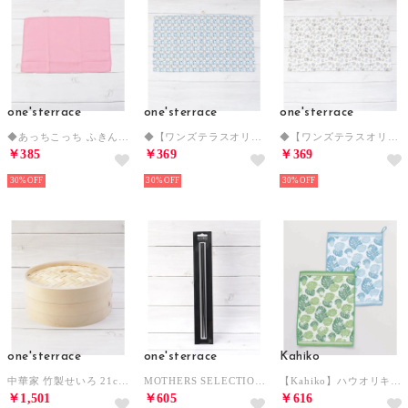
one'sterrace
one'sterrace
one'sterrace
◆あっちこっち ふきん Mサイズ （ピンク(972)）
◆【ワンズテラスオリジナル】レップ 吸水アップクロス （ブルー(993)）
◆【ワンズテラスオリジナル】レップ 吸水アップクロス （ソノタ(879)）
￥385
￥369
￥369
30%
30%
30%
one'sterrace
one'sterrace
Kahiko
中華家 竹製せいろ 21cm【返品不可商品】 （ベージュ(952)）
MOTHERS SELECTION 菜箸【返品不可商品】 （ブラック(919)）
【Kahiko】ハウオリキッチンクロス2枚セットS （その他3）
￥1,501
￥605
￥616