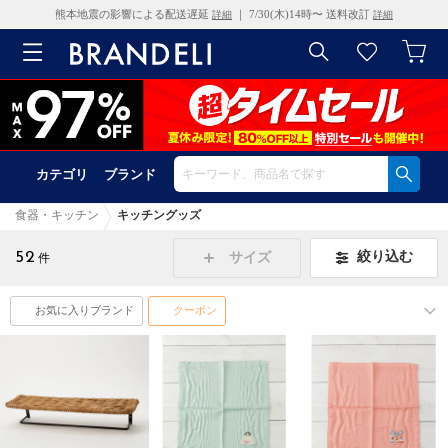
熊本地震の影響による配送遅延
｜ 7/30(木)14時〜 送料改訂
詳細
詳細
カテゴリ
ブランド
食器・キッチン
キッチングッズ
52
絞り込む
サイズ
件
お気に入りブランド
クーポン