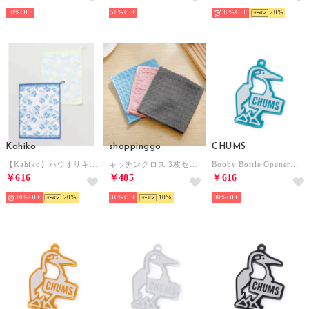
30%
50%
30%
20
Kahiko
shoppinggo
CHUMS
【Kahiko】ハウオリキッチンクロス2枚セットS （その他2）
キッチンクロス 3枚セット 食器用 両面 ダブルカラー 布巾 学校用 ハンドタオル 速乾 吸水タオル マイクロファイバー （3枚セット）
Booby Bottle Opener【返品不可商品】 （Teal）
￥616
￥485
￥616
30%
20
30%
10
30%