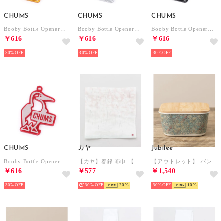
CHUMS
CHUMS
CHUMS
Booby Bottle Opener【返品不可商品】 （Yellow）
Booby Bottle Opener【返品不可商品】 （Silver）
Booby Bottle Opener【返品不可商品】 （Black）
￥616
￥616
￥616
30%
30%
30%
CHUMS
カヤ
Jubilee
Booby Bottle Opener【返品不可商品】 （Red）
【カヤ】春錦 布巾 【返品不可商品】 （その他4）
【アウトレット】 バンブーストレージボックス 単品大サイズ 【返品不可商品】(B）
￥616
￥577
￥1,540
30%
30%
20
30%
10