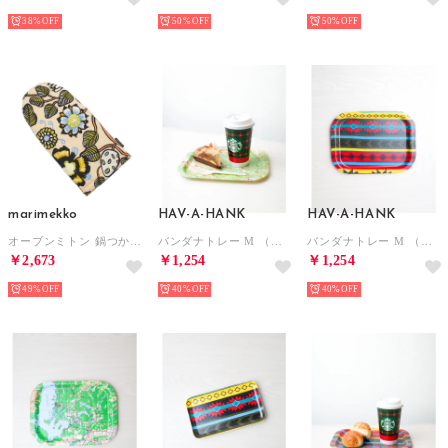
38%
50%
50%
marimekko
HAV-A-HANK
HAV-A-HANK
オーブンミトン 鍋つかみ （ティアラサンド×Wオレンジ）
バンダナトレー M （その他）
バンダナトレー M （その他3）
￥2,673
￥1,254
￥1,254
49%
40%
40%