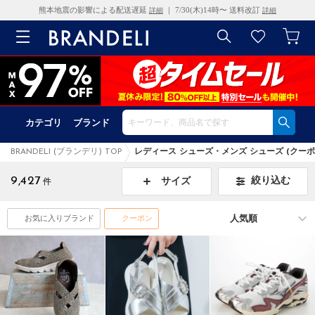
熊本地震の影響による配送遅延
｜ 7/30(木)14時〜 送料改訂
詳細
詳細
カテゴリ
ブランド
BRANDELI (ブランデリ) TOP
レディース シューズ・メンズ シューズ (クーポ
9,427
絞り込む
サイズ
件
お気に入りブランド
クーポン