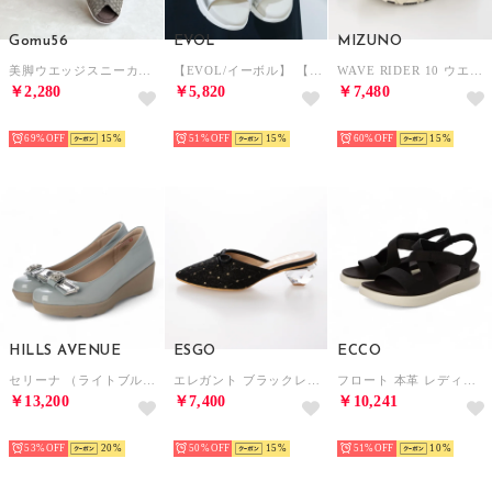
Gomu56
EVOL
MIZUNO
美脚ウエッジスニーカー （ブロンズ）
【EVOL/イーボル】 【軽量・ふかふか】超軽量クロスビジューベルトスポーツサンダル JA4011 （シルバー）
WAVE RIDER 10 ウエーブ ライダー 10D1GA243114 （WHITE/BLACK/WINERED）
￥2,280
￥5,820
￥7,480
SELECT
SELECT
SELECT
69%
15
51%
15
60%
15
HILLS AVENUE
ESGO
ECCO
セリーナ （ライトブルー）
エレガント ブラックレース クリアヒールミュール （ブラック）
フロート 本革 レディース フラット ストラップ サンダル EU35 （BLACK）
￥13,200
￥7,400
￥10,241
SELECT
SELECT
SELECT
53%
20
50%
15
51%
10