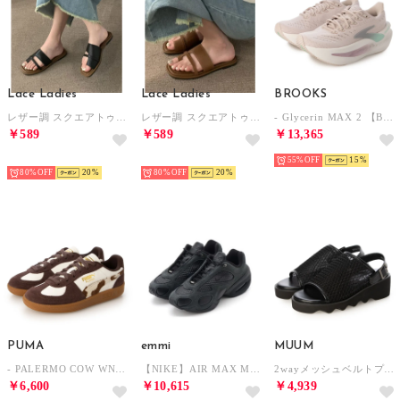
Lace Ladies
Lace Ladies
BROOKS
レザー調 スクエアトゥ 親指トング フラット サンダル （ブラック）
レザー調 スクエアトゥ 親指トング フラット サンダル （ブラウン）
- Glycerin MAX 2 【BRW4682-P】 （P）
￥589
￥589
￥13,365
HOT
HOT
55%
15
80%
20
80%
20
PUMA
emmi
MUUM
- PALERMO COW WNS WARM WHITE-CHOCOLATE BROWN 【406129-01】 （WARM WHITE-CHOCOLATE BROWN）
【NIKE】AIR MAX MUSE （BLK）
2wayメッシュベルトプラットフォームサンダル （BL）
￥6,600
￥10,615
￥4,939