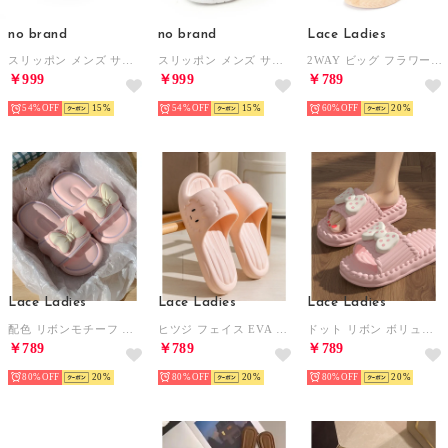
no brand
no brand
Lace Ladies
スリッポン メンズ サボサンダル サンダル ユニセックス レディース キッズ スニーカー カジュアルシューズ （ブラック）
スリッポン メンズ サボサンダル サンダル ユニセックス レディース キッズ スニーカー カジュアルシューズ （ホワイト）
2WAY ビッグ フラワー ストラップ エスパドリーユ風 サンダル （グリーン）
￥999
￥999
￥789
54%
15
54%
15
60%
20
Lace Ladies
Lace Ladies
Lace Ladies
配色 リボンモチーフ ソフト ボリューム スライド サンダル （ピンク）
ヒツジ フェイス EVA フラット サンダル シューズ （ピンク）
ドット リボン ボリューム オープン サンダル （ピンク）
￥789
￥789
￥789
80%
20
80%
20
80%
20