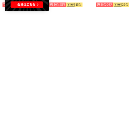
70%
20
50%
15
50%
20
emmi
YOSUKE
YOSUKE
【LACOSTE】L003 NEO SHOT 225 3 （BEG）
本革スニーカー （アイボリーコンビ）
本革スニーカー （ブルー）
￥9,350
￥8,690
￥8,140
50%
￥3,000
50%
15
50%
15