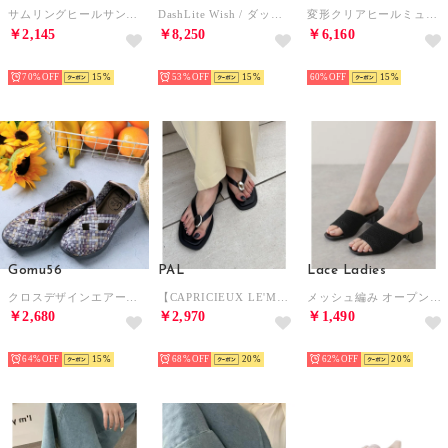
サムリングヒールサンダル （black）
DashLite Wish / ダッシュライトウィッシュ （ホワイトインタレスト）
変形クリアヒールミュールサンダル （YE）
￥2,145
￥8,250
￥6,160
SELECT
SELECT
SELECT
70%
15
53%
15
60%
15
Gomu56
PAL
Lace Ladies
クロスデザインエアークッションシューズ （ブロンズミックス）
【CAPRICIEUX LE'MAGE】モチーフセパレートトングサンダル （black）
メッシュ編み オープントゥ チャンキーヒール サンダル （ブラック）
￥2,680
￥2,970
￥1,490
SELECT
HOT
HOT
64%
15
68%
20
62%
20