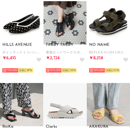
HILLS AVENUE
FABBY FABBY.
NO NAME
ポインテッドトゥパンプス （ブラックドット）
厚底カットワークスポーツサンダル （ブラックブラック）
REFLEX-41204 (OLIVE)
￥6,435
￥2,724
￥8,250
SELECT
SELECT
SELECT
70%
20
50%
15
50%
15
RiiiKa
Clarks
AKAKURA