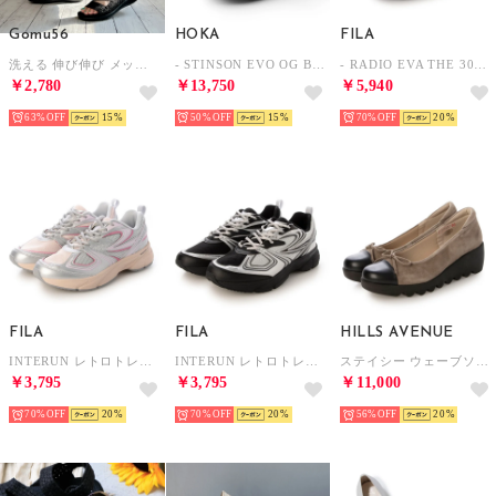
Gomu56
HOKA
FILA
洗える 伸び伸び メッシュ 新感覚 サンダル （ブラック／ブラックラメ）
- STINSON EVO OG BLACK/ULTRAMARINE【1155350-BLTR 】 （BLACK/ULTRAMARINE）
- RADIO EVA THE 30 C004 VENOM EVANGELION LIMITED EVA-01 BLACK/PURPLE/BLUE【MFW25082-964】 （BLACK/PURPLE/BLUE）
￥2,780
￥13,750
￥5,940
63%
15
50%
15
70%
20
FILA
FILA
HILLS AVENUE
INTERUN レトロトレンドユニセックス メンズ レディース スニーカーWhite / Pink / Pink 1RM02699G-154 （White / Pink / Pink）
INTERUN レトロトレンドユニセックス メンズ レディース スニーカーBlack / Black / Silver 1RM02699G-010 （Black / Black / Silver）
ステイシー ウェーブソール （トープ）
￥3,795
￥3,795
￥11,000
70%
20
70%
20
56%
20