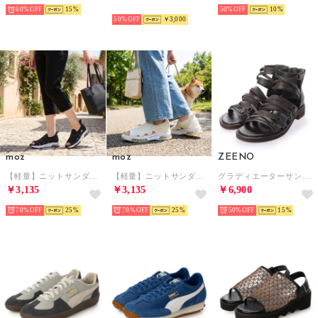
60%
15
NEW
50%
10
50%
￥3,000
moz
moz
ZEENO
【軽量】ニットサンダル （ブラック）
【軽量】ニットサンダル （シロ）
グラディエーターサンダル メンズサンダル ミドルカット カジュアルシューズ コンフォートサンダル スポーツサンダル 編み込み メンズシューズ （ダークブラウン）
￥3,135
￥3,135
￥6,900
70%
25
70%
25
50%
15