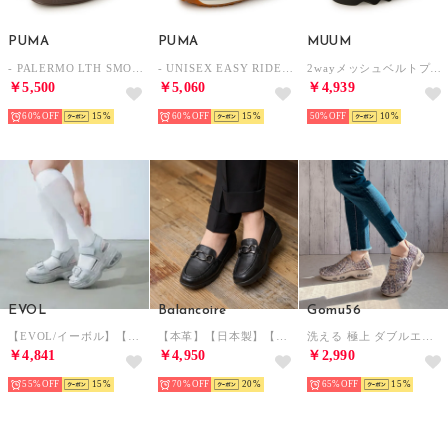
PUMA
PUMA
MUUM
- PALERMO LTH SMOKEY GRAY/DESERT DUST 【396464-23】 （SMOKEY GRAY/DESERT DUST）
- UNISEX EASY RIDER VINTAGE ROYAL/WHITE【399028-09】 （ROYAL/WHITE）
2wayメッシュベルトプラットフォームサンダル （BR）
￥5,500
￥5,060
￥4,939
60%
15
60%
15
50%
10
EVOL
Balancoire
Gomu56
【EVOL/イーボル】【XS-LLサイズ展開・美脚】ビジュー厚底ソールサンダル IY5738
【本革】【日本製】【超軽量】厚底ローファー （ブラック）
洗える 極上 ダブルエアー 伸び伸び スニーカー （ブロンズミックス）
￥4,841
￥4,950
￥2,990
55%
15
70%
20
65%
15