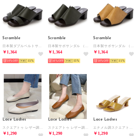
Scramble
Scramble
Scramble
日本製ダブルベルトサンダル （カーキ）
日本製サボサンダル （カーキ）
日本製サボサンダル （Dベージュ）
￥1,364
￥1,364
￥1,364
50%
15
50%
15
50%
15
Lace Ladies
Lace Ladies
Lace Ladies
スクエアトゥ レザー調 ローヒール ステッチ パンプス （アイボリー）
スクエアトゥ レザー調 ローヒール ステッチ パンプス （ブラウン）
エナメル調スクエアトゥミュールサンダル （イエロー）
￥1,290
￥1,290
￥1,290