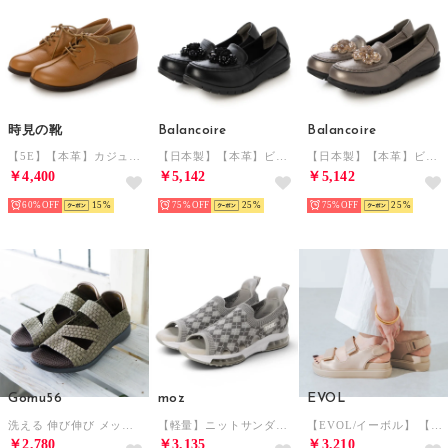
時見の靴
Balancoire
Balancoire
【5E】【本革】カジュアルシューズ （キャメル）
【日本製】【本革】ビジューコサージュローファー （ブラック）
【日本製】【本革】ビジューコサージュローファー （トープ）
￥4,400
￥5,142
￥5,142
60%
15
75%
25
75%
25
Gomu56
moz
EVOL
洗える 伸び伸び メッシュ 新感覚 サンダル （ブロンズ）
【軽量】ニットサンダル （グレー）
【EVOL/イーボル】 【軽量・ふかふか】ダブルベルトプラットフォームサンダル JA5909 （ベージュ）
￥2,780
￥3,135
￥3,210