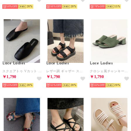
50%
20
50%
20
78%
15
Lace Ladies
Lace Ladies
Lace Ladies
スクエアトゥ Vカット ローヒール レザー調 サンダル （ブラック）
レザー調 ギャザー ストラップ 厚底 スポーツ サンダル （ブラック）
クロシェ風チャンキーヒールサンダル （グリーン）
￥1,790
￥1,790
￥1,790
55%
20
55%
20
55%
20