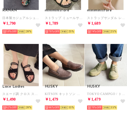
RANAN
miniministore
miniministore
日本製カジュアルシューズ （ブルーケイハナガラ）
ストラップ ミュールサンダル 韓国風夏靴 （ブラック）
ストラップサンダル レディース 太ヒール （アイボリー）
￥1,790
￥1,789
￥1,689
59%
20
70%
25
74%
25
Lace Ladies
HUSKY
HUSKY
スエード調 クロス ストラップ フラット サンダル （ブラック）
KITSON キットソン 厚底ウェーブソール 軽量 スリッポン （TAUPE）
TOKYO CAMPGO / トーキョーキャンプゴー 防滑ボリュームソール ナイロン 防水スニーカー （KHAKI）
￥1,490
￥1,479
￥1,479
62%
20
66%
15
70%
15