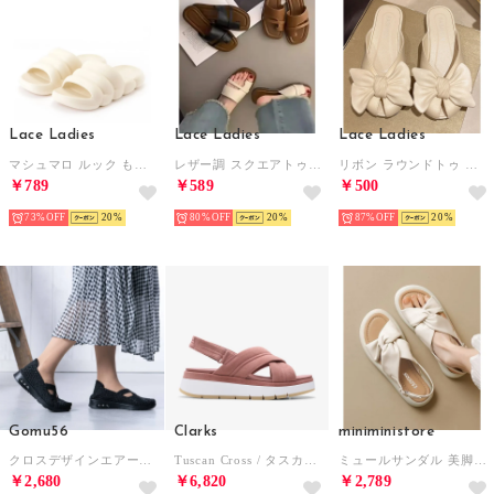
Lace Ladies
Lace Ladies
Lace Ladies
マシュマロ ルック もこもこ ボリューム サンダル （アイボリー）
レザー調 スクエアトゥ 親指トング フラット サンダル （ホワイト）
リボン ラウンドトゥ フラット ミュール サンダル （アイボリー）
￥789
￥589
￥500
73%
20
80%
20
87%
20
Gomu56
Clarks
miniministore
クロスデザインエアークッションシューズ （ブラック/ブラックラメ）
Tuscan Cross / タスカンクロス （モーブスエード）
ミュールサンダル 美脚 フラットソール靴 （アイボリー）
￥2,680
￥6,820
￥2,789