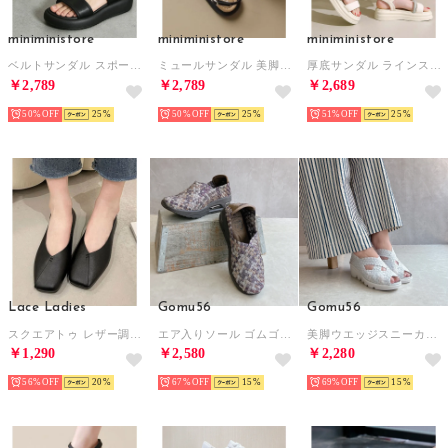
miniministore
miniministore
miniministore
ベルトサンダル スポーツサンダル 夏 （ブラック）
ミュールサンダル 美脚 フラットソール靴 （ブラック）
厚底サンダル ラインストーン レディース
￥2,789
￥2,789
￥2,689
50%
25
50%
25
51%
25
Lace Ladies
Gomu56
Gomu56
スクエアトゥ レザー調 ローヒール ステッチ パンプス （ブラック）
エア入りソール ゴムゴムスニーカー （ラメミックス）
美脚ウエッジスニーカー （クリアグレー）
￥1,290
￥2,580
￥2,280
56%
20
67%
15
69%
15