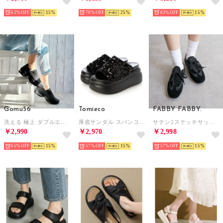
63%
15
70%
25
63%
15
Gomu56
Tomieco
FABBY FABBY.
洗える 極上 ダブルエアー 伸び伸び スニーカー （ブラック／ラメ）
厚底サンダル スパンコール ボリューム底 （BLACK）
サテン2ステッチサッカーシューズ （ブラック）
￥2,990
￥2,970
￥2,998
65%
15
57%
15
57%
15