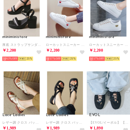
miniministore
miniministore
miniministore
厚底 ストラップサンダル 太ヒール 美脚 （ブラック）
ローカットスニーカー レディース ハート
ローカットスニーカー レディース ハート
￥2,200
￥2,200
￥2,200
63%
25
57%
25
57%
25
Lace Ladies
Lace Ladies
EVOL
レザー調 クロス バックストラップ フラット サンダル （アイボリー）
レザー調 クロス バックストラップ フラット サンダル （ブラック）
【EVOL/イーボル】 【柔らかい・軽量】レースアップメッシュフラットパンプス JA4006 （ブラック）
￥1,989
￥1,989
￥1,890