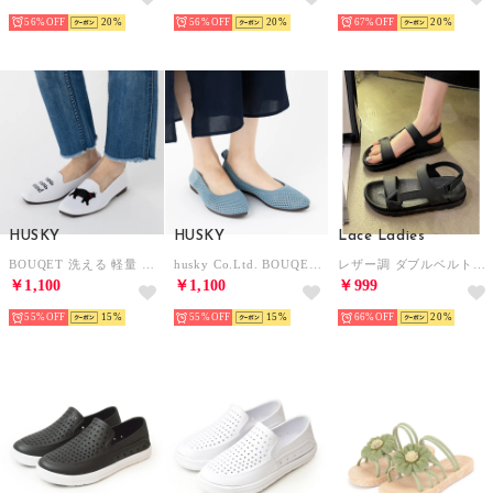
56%
20
56%
20
67%
20
HUSKY
HUSKY
Lace Ladies
BOUQET 洗える 軽量 ローヒール スクエア 猫刺繍 アニマル ニットパンプス スリッポン オペラシューズ （WHITE）
husky Co.Ltd. BOUQET 洗える軽量ニットパンプス （BLUE）
レザー調 ダブルベルト バックストラップ 厚底 スポーツ サンダル （ブラック）
￥1,100
￥1,100
￥999
55%
15
55%
15
66%
20