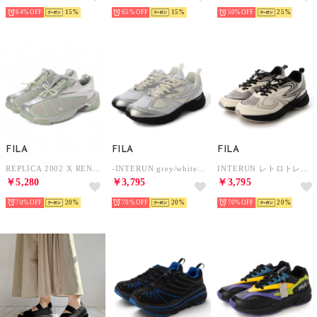
64%
15
65%
15
50%
25
FILA
FILA
FILA
REPLICA 2002 X RENA METALLIC SILVER/GREEN【USS25036-250】 （METALLIC SILVER/GREEN）
-INTERUN grey/white/white 1RM02699H-063 （grey/white/white）
INTERUN レトロトレンドユニセックス メンズ レディース スニーカーBlack / Black / White 1RM02699G-013 （Black / Black / White）
￥5,280
￥3,795
￥3,795
70%
20
70%
20
70%
20