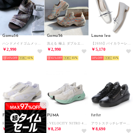
Gomu56
Gomu56
Launa lea
ハンドメイドゴムメッシュゆったり幅広バックストラップサンダル （ブロンズミックス）
洗える 極上 ダブルエアー 伸び伸び スニーカー （シャンパンゴールド/オレンジミックス）
【26SS】バイカラーレースアップパンプス(0616) （ブルーグレー/C）
￥2,990
￥2,990
￥5,170
56%
15
65%
15
50%
15
FILA
PUMA
fitfit
REPLICA 2002/レプリカ ユニセックス メンズ レディース スニーカー WHITE/LILLY WHITE/M.SILVER ホワイト USS25002-101 （WHITE/LILLY WHITE/M.SILVER）
- VELOCITY NITRO 4 【311141-05 】ヴェロシティ ニトロ 4 ウィメンズ WHITE-MINT MELT （WHITE-MINT MELT）
アウトステッチレザースニーカー （ブラック）
￥4,950
￥8,250
￥8,690