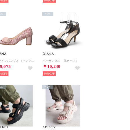
%
50%
EW
NEW
ANA
DIANA
デザインパンプス （ピンク生地）
バーサンダル （黒カーフ）
9,075
￥10,230
%
40%
EW
NEW
TUP7
SETUP7