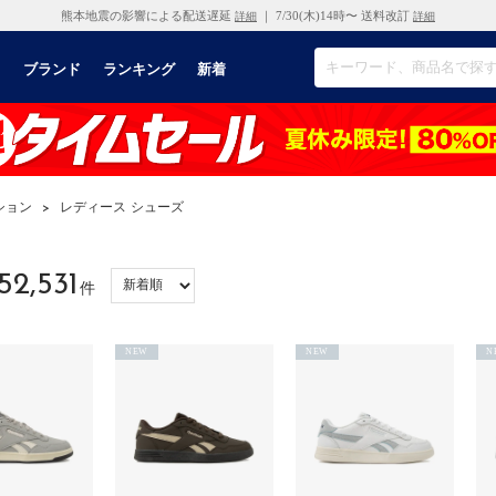
熊本地震の影響による配送遅延
｜ 7/30(木)14時〜 送料改訂
詳細
詳細
リ
ブランド
ランキング
新着
ション
>
レディース シューズ
52,531
件
NEW
NEW
N