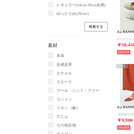
レギュラー(34cm-38cm未満)
ゆったりめ(38cm-)
Au BANN
￥10,45
素材
50%
本革
合成皮革
NEW
エナメル
スエード
ウール・ニット・ファー
コットン
リネン（麻）
Au BANN
デニム
￥9,900
その他生地
50%
ナイロン