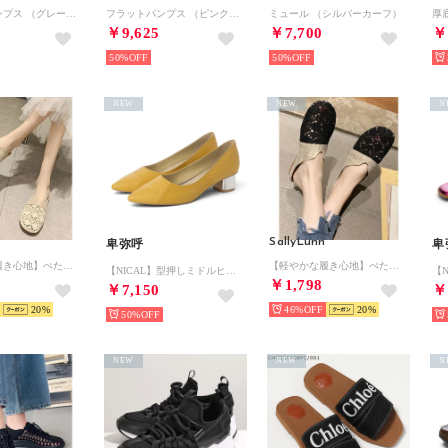
フラットパンプス （グレースエード）
フラットパンプス （ピンクスエード）
ミュール （シルバーカーフ）
￥9,625
￥7,700
￥
50%
50%
NEW
NEW
N
SallyLunn
卑弥呼
卑
【軽やかな履き心地】ぺたんこミュールサンダル （ベージュ）
【軽やかな履き心地】ぺたんこミュールサンダル （ブラック）
【NICAL】型押しミドルヒールパンプス/504101 （イエロー）
￥1,798
￥7,150
￥
20
46%
20
50%
NEW
NEW
N