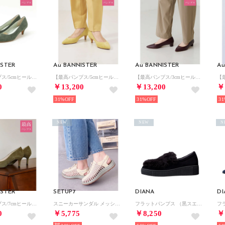
ISTER
Au BANNISTER
Au BANNISTER
Au
【最高パンプス/5cmヒール】美脚×快適 パンプス （カーキ）
【最高パンプス/5cmヒール】美脚×快適 パンプス （イエロー）
【最高パンプス/3cmヒール】美脚×快適 パンプス （ボルドー）
0
￥13,200
￥13,200
￥
31%
31%
31
NEW
NEW
N
ISTER
SETUP7
DIANA
DI
【最高パンプス/7cmヒール】美脚×快適 パンプス （カーキ）
スニーカーサンダル メッシュ スニサン スポサン シューズ SPD （ベージュ）
フラットパンプス （黒スエード）
0
￥5,775
￥8,250
￥