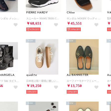
PIERRE HARDY
Chloe
VA
スニーカーサンダル メッシュ スニサン スポサン シューズ SPD （ブラック）
スニーカー NS04X TREK COM トレックコメット （BLACK/ブラック）
サンダル WOODY ウッディ ミュール リネン （CHC23A188FC/001Black）
￥68,651
￥45,551
￥
42%
39%
31
NEW
NEW
N
MARGIELA
qualite
Au BANNISTER
Au
ショートブーツ Tabi タビ S58WU0260 P5016 （T8001/ダークグレー）
日本初上陸！環境に優しい【MoEa】サスティナブルスニーカー/ベージュ （ベージュ）
ローファーモチーフミュール【予約】 （ブラック）
66
￥19,250
￥13,750
￥
30%
50%
30
NEW
NEW
N