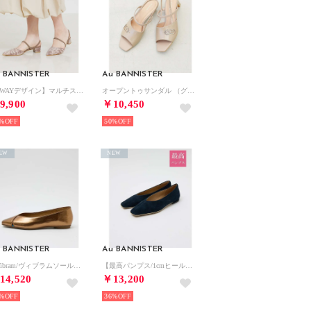
 BANNISTER
Au BANNISTER
【2WAYデザイン】マルチストラップパンプス （ブラウン）
オープントゥサンダル （グレージュ）
9,900
￥10,450
%
50%
EW
NEW
 BANNISTER
Au BANNISTER
【Vibram/ヴィブラムソール】Vカットフラットパンプス （ブロンズ）
【最高パンプス/1cmヒール】美脚×快適 パンプス （ネイビー）
14,520
￥13,200
%
36%