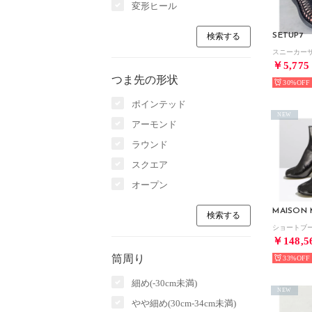
変形ヒール
SETUP7
￥5,775
つま先の形状
30%
ポインテッド
NEW
アーモンド
ラウンド
スクエア
オープン
MAISON 
￥148,5
筒周り
33%
細め(-30cm未満)
NEW
やや細め(30cm-34cm未満)