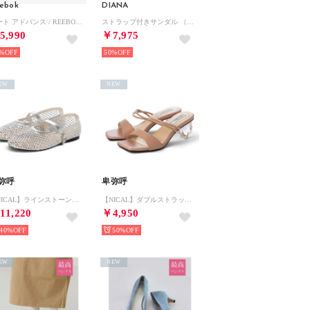
ebok
DIANA
コート アドバンス / REEBOK COURT ADVANCE SA （チョーク）
ストラップ付きサンダル （オレンジ箔本革）
5,990
￥7,975
%
50%
EW
NEW
弥呼
卑弥呼
【NICAL】ラインストーン付きメッシュパンプス/554110 （シルバー）
【NICAL】ダブルストラップクリアヒールサンダル/524210 （ピンク）
11,220
￥4,950
40%
50%
EW
NEW