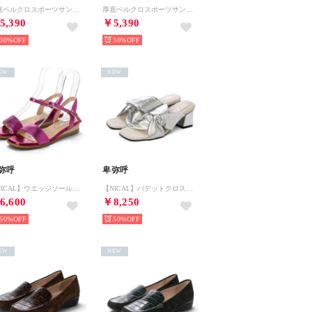
厚底ベルクロスポーツサンダル SPD （ブラック）
厚底ベルクロスポーツサンダル SPD （アイボリー）
5,390
￥5,390
30%
30%
EW
NEW
弥呼
卑弥呼
【NICAL】ウエッジソールストラップサンダル/544208 （ピンク）
【NICAL】パデットクロス変形ヒールサンダル/554202 （シルバー）
6,600
￥8,250
50%
50%
EW
NEW