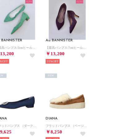
 BANNISTER
Au BANNISTER
【最高パンプス/3cmヒール】美脚×快適 パンプス （グリーン）
【最高パンプス/7cmヒール】美脚×快適 パンプス （ワイン）
13,200
￥13,200
%
31%
EW
NEW
ANA
DIANA
フラットパンプス （ダークブルースエード）
フラットパンプス （ベージュスエード）
9,625
￥8,250