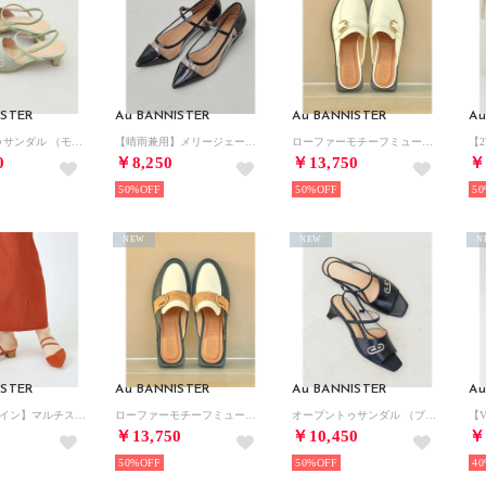
ISTER
Au BANNISTER
Au BANNISTER
Au
オープントゥサンダル （モスグリーン）
【晴雨兼用】メリージェーンフラットパンプス （ブラック）
ローファーモチーフミュール【予約】 （アイボリー）
0
￥8,250
￥13,750
￥
50%
50%
50
NEW
NEW
N
ISTER
Au BANNISTER
Au BANNISTER
Au
【2WAYデザイン】マルチストラップパンプス （オレンジ）
ローファーモチーフミュール【予約】 （ネイビー）
オープントゥサンダル （ブラック）
￥13,750
￥10,450
￥
50%
50%
40