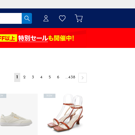
1
2
3
4
5
6
...438
EW
NEW