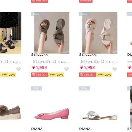
30%
50%
50
NEW
NEW
N
SallyLunn
SallyLunn
DI
【軽やかに盛れる】クロスプラットフォームサンダル （ブラック）
【軽やかに盛れる】クロスプラットフォームサンダル （グリーン）
【軽やかに盛れる】クロスプラットフォームサンダル （ホワイト）
￥1,998
￥1,998
￥
20
48%
20
48%
20
50
NEW
NEW
N
DIANA
DIANA
SE