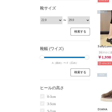
35%
靴サイズ
NEW
〜
SallyLunn
靴幅 (ワイズ)
￥1,998
A（細め）〜
F（広め）
48%
NEW
ヒールの高さ
0-3cm
3-5cm
DIANA
5-7cm