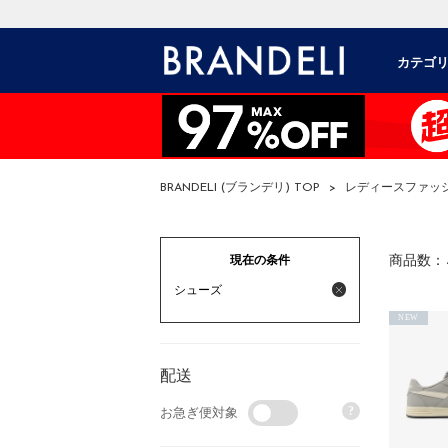
カテゴ
BRANDELI (ブランデリ) TOP
>
レディースファッ
現在の条件
商品数：
シューズ
NEW
配送
?
お急ぎ便対象