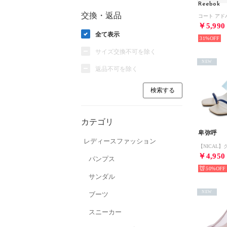
Reebok
交換・返品
￥5,990
全て表示
31%
サイズ交換不可を除く
NEW
返品不可を除く
カテゴリ
卑弥呼
レディースファッション
￥4,950
パンプス
50%
サンダル
NEW
ブーツ
スニーカー