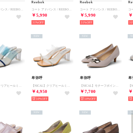
Reebok
Reebok
Re
コート アドバンス / REEBOK COURT ADVANCE SA （グレー）
コート アドバンス / REEBOK COURT ADVANCE SA （エスプレッソ）
コート アドバンス / REEBOK COURT ADVANCE SA （ホワイト）
￥5,990
￥5,990
￥
31%
31%
31
NEW
NEW
N
卑弥呼
卑弥呼
卑
【NICAL】クリアヒールミュール/524212 （ブルー）
【NICAL】クリアヒールミュール/524212 （ホワイト）
【NICAL】モチーフポインテッドトゥパンプス/544106 （パープル）
￥4,950
￥7,700
￥
50%
50%
NEW
NEW
N