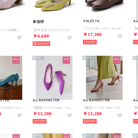
VALESTA
Au
卑弥呼
ソフトレザー スリッポンローファー （カフェ）
【NICAL】チュール切替ミュールパンプス/544104 （パープル）
【NICAL】スクエアバックルビジューパンプス/544110 （グリーン）
￥17,380
￥
￥6,600
31%
31
50%
NEW
NEW
N
ISTER
Au BANNISTER
Au BANNISTER
Au
【最高パンプス/5cmヒール】美脚×快適 パンプス （グリーン）
【最高パンプス/5cmヒール】美脚×快適 パンプス （パープル）
【最高パンプス/7cmヒール】美脚×快適 パンプス （アンバー）
0
￥13,200
￥13,200
￥
31%
35%
31
NEW
NEW
N