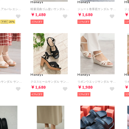
Honeys
Honeys
Ho
日本製カジュアルバレエシューズ （スモークブル）
軽量屈曲ゴム使いサンダル サンダル 靴 シューズ 軽量 屈曲 クロスベルト アンクルストラップ フラット 合皮 片手でスポッ レディース （ベージュ）
ジュート巻厚底サンダル サンダル 靴 シューズ 厚底 アンクルストラップ クロスベルト 合皮 ジュート巻 ガーリー 夏 白 黒 レディース （ブラック）
￥1,480
￥1,680
￥
20
35%
51%
51
Honeys
Honeys
Ho
クロスヒールサンダル サンダル 靴 シューズ クロスストラップ ヒール ストーム アンクルストラップ 合皮 綿100％ ガーリー 夏 レディース （アイボリー）
クロスヒールサンダル サンダル 靴 シューズ クロスストラップ ヒール ストーム アンクルストラップ 合皮 綿100％ ガーリー 夏 レディース （ブラック）
リボンウエッジサンダル サンダル 靴 シューズ オフィス きれいめ ウエッジソール リボン アンクルストラップ 綿100％ レディース （アイボリー）
￥1,680
￥1,980
￥
43%
33%
33