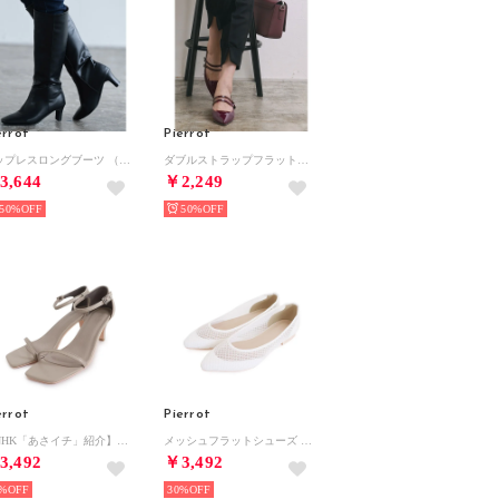
errot
Pierrot
ジップレスロングブーツ （ブラック）
ダブルストラップフラットシューズ （ワイン）
3,644
￥2,249
50%
50%
errot
Pierrot
【NHK「あさイチ」紹介】華奢ストラップサンダル （グレージュ）
メッシュフラットシューズ （ホワイト）
3,492
￥3,492
%
30%