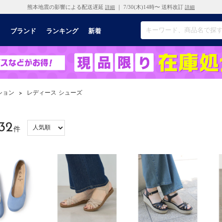
熊本地震の影響による配送遅延
｜ 7/30(木)14時〜 送料改訂
詳細
詳細
リ
ブランド
ランキング
新着
ション
>
レディース シューズ
32
件