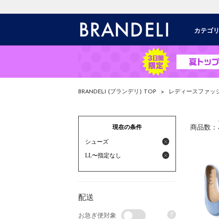
カテゴ
BRANDELI (ブランデリ) TOP
>
レディースファッ
現在の条件
商品数：
シューズ
LL〜指定なし
配送
?
お急ぎ便対象