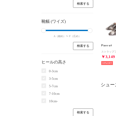
靴幅 (ワイズ)
A（細め）〜
F（広め）
Pierrot
￥3,149
ヒールの高さ
30%
0-3cm
3-5cm
シュー
5-7cm
7-10cm
10cm-