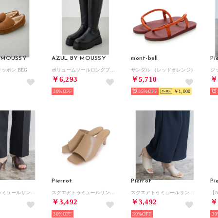
 MOUSSY
AZUL BY MOUSSY
mont-bell
Pi
ッポン BEG
ボリュームソールロングブーツ BLK
サンダル （レッドオレンジ）
￥6,293
￥5,710
￥
30%
35%
￥1,000
Pierrot
Pierrot
Pi
スクエアトゥミュールサンダル （ダークブラウン）
スクエアトゥミュールサンダル （キャメルベージュ）
スクエアトゥミュールサンダル （アイボリー）
￥3,492
￥3,492
￥
30%
30%
30