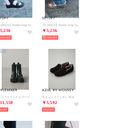
TUP7
SETUP7
【CARIGA】Double Strap Sandals ダブルストラップサンダル （ブラック）
【CARIGA】Double Strap Sandals ダブルストラップサンダル （ベージュ）
5,236
￥5,236
30%
30%
EW
YLEMIXER
AZUL BY MOUSSY
スクエアトゥミドルブーツ BLK
モカシンスリッポン BLK
11,550
￥5,592
%
30%