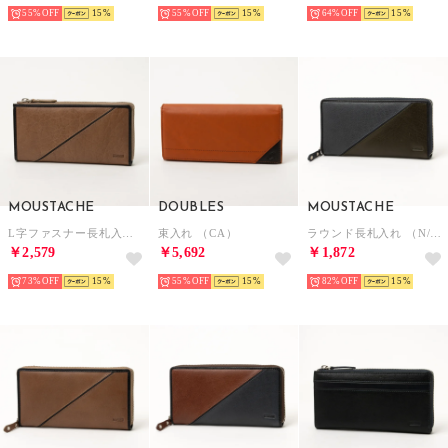
55%
15
55%
15
64%
15
MOUSTACHE
DOUBLES
MOUSTACHE
L字ファスナー長札入れ （OAK）
束入れ （CA）
ラウンド長札入れ （N/M）
￥2,579
￥5,692
￥1,872
73%
15
55%
15
82%
15