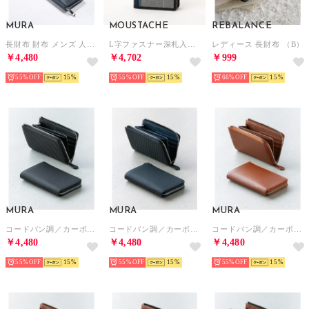
MURA
MOUSTACHE
REBALANCE
長財布 財布 メンズ 人気 本革 コードバン調 ラウンドファスナー ファスナー （カーボンレザー/ネイビー）
L字ファスナー深札入れ （GRY）
レディース 長財布 （B）
￥4,480
￥4,702
￥999
55%
15
55%
15
66%
15
MURA
MURA
MURA
コードバン調／カーボンレザー スキミング防止 コンパクト 小さめ 長財布 （カーボンブラック）
コードバン調／カーボンレザー スキミング防止 コンパクト 小さめ 長財布 （カーボンネイビー）
コードバン調／カーボンレザー スキミング防止 コンパクト 小さめ 長財布 （キャメル）
￥4,480
￥4,480
￥4,480
55%
15
55%
15
55%
15