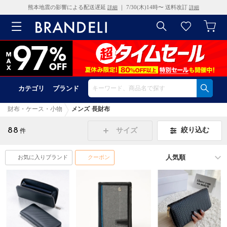
熊本地震の影響による配送遅延
｜ 7/30(木)14時〜 送料改訂
詳細
詳細
カテゴリ
ブランド
財布・ケース・小物
メンズ 長財布
88
絞り込む
サイズ
件
お気に入りブランド
クーポン