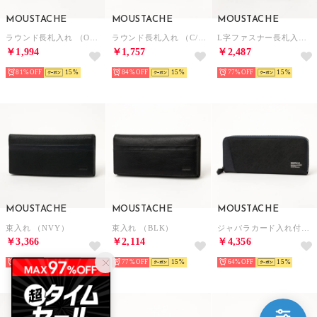
MOUSTACHE
MOUSTACHE
MOUSTACHE
ラウンド長札入れ （OAK）
ラウンド長札入れ （C/M）
L字ファスナー長札入れ （NVY）
￥1,994
￥1,757
￥2,487
81%
15
84%
15
77%
15
MOUSTACHE
MOUSTACHE
MOUSTACHE
束入れ （NVY）
束入れ （BLK）
ジャバラカード入れ付き束入れ （B/M）
￥3,366
￥2,114
￥4,356
64%
15
77%
15
64%
15