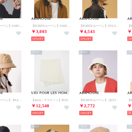
SE
ABAHOUSE
ABAHOUSE
A
【RUBEN/ルーベン】EARCOVER QULTING CAP/イヤーカバーキ （ベージュ）
【RUBEN/ルーベン】FAKE LEATHER METRO HAT/レザーメト （ブラウン）
【RUBEN/ルーベン】NYLON MIXFUR FLIGHT/ナイロンフライト （オレンジ）
￥3,003
￥4,543
￥
30%
30%
30
NEW
NEW
N
SE
5351 POUR LES HOMMES
ABAHOUSE
A
【RUBEN/ルーベン】 BEACH NYLON HAT ビーチナイロンハット（ （ベージュ）
【destin / デスティン】BUDDY ストール （ホワイト）
【RUBEN/ルーベン】 QULTING BUKET HAT/キルティング バケ （アイボリー）
￥12,540
￥2,772
￥
40%
30%
NEW
NEW
N