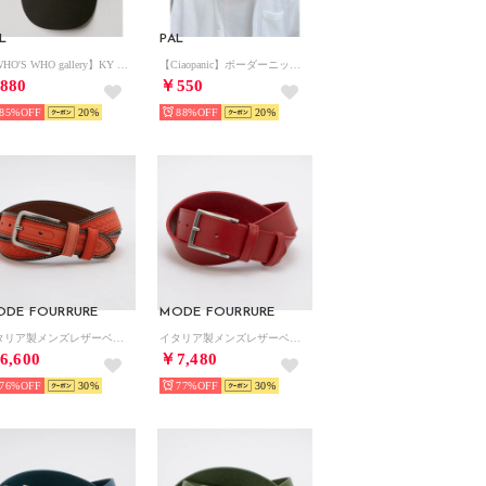
L
PAL
【WHO'S WHO gallery】KY Sunshield logo cap （black）
【Ciaopanic】ボーダーニットハット （black）
880
￥550
85%
20
88%
20
ODE FOURRURE
MODE FOURRURE
イタリア製メンズレザーベルト （オレンジ）
イタリア製メンズレザーベルト （レッド）
6,600
￥7,480
76%
30
77%
30