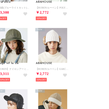
taFelice
ABAHOUSE
老眼鏡(ブルーライトカット) （GREEN）
【RUBEN/ルーベン】POLYGON TULIP HAT/ポリゴンチューリップ （グレー）
3,300
￥2,772
%
30%
EW
NEW
uge vif la cle
ABAHOUSE
【RUBEN】ナイロンアーミーハット / ユニセックス / RUS－2263 （カーキ）
【RUBEN/ルーベン】EARCOVER FUR CAP/イヤーカバー付きボアニ （アイボリー）
3,311
￥2,772
30%
30%
EW
NEW