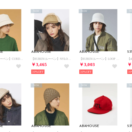
NEW
NEW
N
SE
ABAHOUSE
ABAHOUSE
【RUBEN/ルーベン】CURDUROY BUCKET HAT/コーディロイバケ （アイボリー）
【RUBEN/ルーベン】NYLON EARCOVER CAP/ナイロンイヤーカバ （ベージュ）
【RUBEN/ルーベン】LOOP YARN THERMO/サーモハット （ライトグレー）
￥3,465
￥3,003
￥
30%
30%
30
NEW
NEW
N
SE
ABAHOUSE
ABAHOUSE