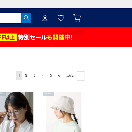
1
2
3
4
5
6
...62
EW
NEW