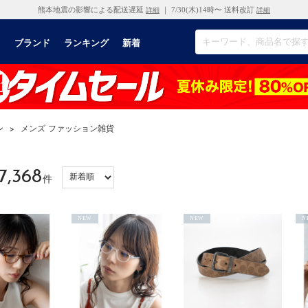
熊本地震の影響による配送遅延
｜ 7/30(木)14時〜 送料改訂
詳細
詳細
リ
ブランド
ランキング
新着
ン
>
メンズ ファッション雑貨
7,368
件
NEW
NEW
N