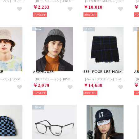
【RUBEN/ルーベン】EARCOVER QULTING FAKE LEATHE （ベージュ）
【RUBEN/ルーベン】CROSS BORE WATCH/裏ボアMIX編みニット （グレージュ）
【SANDLOT GOODS / サンドロット グッズ】CITIES BASEB （レッド）
￥2,233
￥10,010
￥
30%
30%
40
NEW
NEW
N
SE
ABAHOUSE
5351 POUR LES HOMMES
A
【RUBEN/ルーベン】LOOP YARN THERMO/サーモハット （ベージュ）
【RUBEN/ルーベン】RIVERSIBLE RIB WATCH CAP /リバ （ブラック）
【destin / デスティン】Buddy ストール （ブラック）
￥2,079
￥14,630
￥
30%
30%
30
NEW