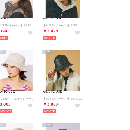
BAHOUSE
ABAHOUSE
【RUBEN/ルーベン】EARCOVER QULTING FAKE LEATHE （ブラック）
【RUBEN/ルーベン】RIVERSIBLE RIB WATCH CAP /リバ （アイボリー）
3,465
￥2,079
%
30%
EW
NEW
BAHOUSE
ABAHOUSE
【RUBEN】フェイクレザーバケットハット （ライトベージュ）
【RUBEN/ルーベン】FAKE LEATHER METRO HAT/レザーメト （ブラック）
3,003
￥3,003
30%
30%
EW
NEW