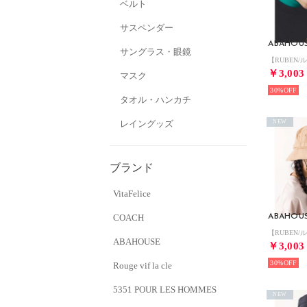
ベルト
サスペンダー
ABAHOU
サングラス・眼鏡
￥3,003
マスク
30%
タオル・ハンカチ
レイングッズ
NEW
ブランド
VitaFelice
COACH
ABAHOU
ABAHOUSE
￥3,003
30%
Rouge vif la cle
5351 POUR LES HOMMES
NEW