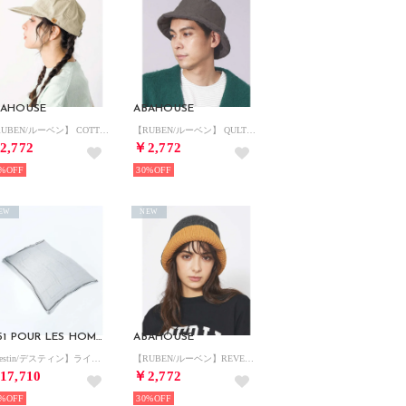
BAHOUSE
ABAHOUSE
【RUBEN/ルーベン】 COTTON LONGBILL CAP コットンロング （ベージュ）
【RUBEN/ルーベン】 QULTING BUKET HAT/キルティング バケ （カーキ）
2,772
￥2,772
%
30%
EW
NEW
5351 POUR LES HOMMES
ABAHOUSE
【destin/デスティン】ライン ストール sandy （グレー）
【RUBEN/ルーベン】REVERSIBLE KNIT BUKET HAT/リバ （グレー）
17,710
￥2,772
%
30%