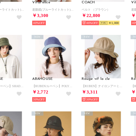
e
VitaFelice
COACH
Vi
老眼鏡(ブルーライトカット) （BROWN）
老眼鏡(ブルーライトカット) （CLEAR）
ベルト （ブラウン）
￥3,300
￥22,800
￥
40%
46%
￥1,000
40
NEW
NEW
N
SE
ABAHOUSE
Rouge vif la cle
Ro
【RUBEN/ルーベン】SHADE BUKET HAT シェードバケットハット（ （カーキ）
【RUBEN/ルーベン】POLYGON TULIP HAT/ポリゴンチューリップ （ネイビー）
【RUBEN】ナイロンアーミーハット / ユニセックス / RUS－2263 （ベージュ）
￥2,772
￥3,311
￥
30%
30%
NEW
NEW
N