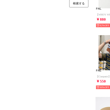
PAL
￥880
82%
PAL
￥550
88%