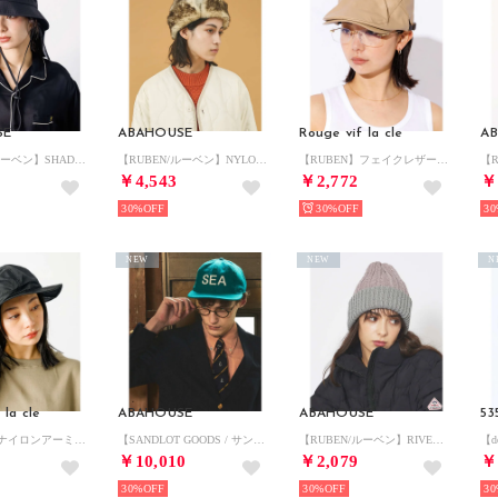
SE
ABAHOUSE
Rouge vif la cle
A
【RUBEN/ルーベン】SHADE BUKET HAT シェードバケットハット（ （ブラック）
【RUBEN/ルーベン】NYLON MIXFUR FLIGHT/ナイロンフライト （ベージュ）
【RUBEN】フェイクレザーハンチング （ベージュ）
￥4,543
￥2,772
￥
30%
30%
30
NEW
NEW
N
 la cle
ABAHOUSE
ABAHOUSE
【RUBEN】ナイロンアーミーハット / ユニセックス / RUS－2263 （ブラック）
【SANDLOT GOODS / サンドロット グッズ】CITIES BASEB （ブルー）
【RUBEN/ルーベン】RIVERSIBLE RIB WATCH CAP /リバ （ラベンダー）
￥10,010
￥2,079
￥
30%
30%
30