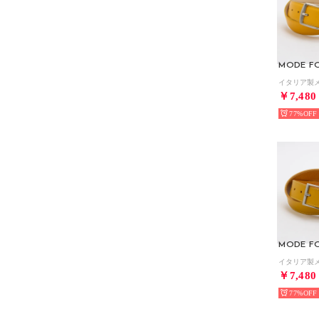
MODE F
￥7,480
77%
MODE F
￥7,480
77%