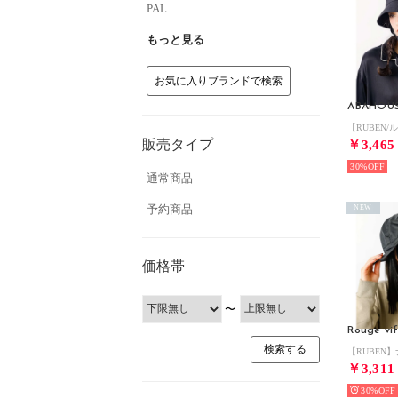
PAL
もっと見る
お気に入りブランドで検索
ABAHOU
販売タイプ
￥3,465
30%
通常商品
予約商品
NEW
価格帯
〜
Rouge vif
￥3,311
30%