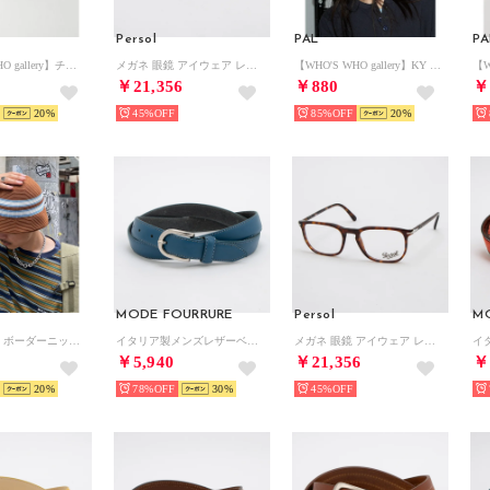
Persol
PAL
PA
【WHO'S WHO gallery】チェッカービーニー （sax blue）
メガネ 眼鏡 アイウェア レディース メンズ （グレーブラック）
【WHO'S WHO gallery】KY Sunshield logo cap （navy）
￥21,356
￥880
￥
20
45%
85%
20
MODE FOURRURE
Persol
M
【Ciaopanic】ボーダーニットハット （brown）
イタリア製メンズレザーベルト （ブルー）
メガネ 眼鏡 アイウェア レディース メンズ （ハバナ）
￥5,940
￥21,356
￥
20
78%
30
45%