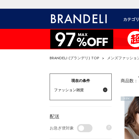
カテゴ
BRANDELI (ブランデリ) TOP
>
メンズファッショ
現在の条件
商品数：
ファッション雑貨
NEW
配送
?
お急ぎ便対象