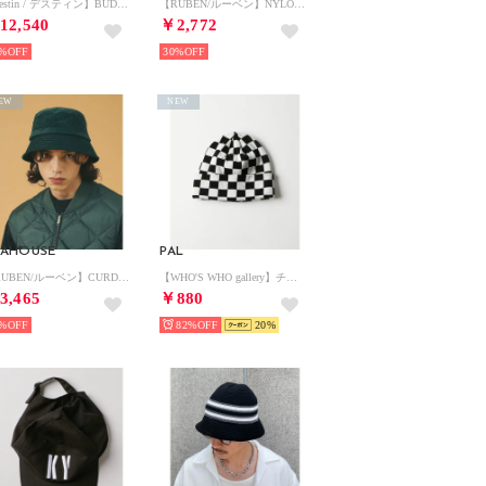
【destin / デスティン】BUDDY ストール （ボルドー）
【RUBEN/ルーベン】NYLON METRO HAT /ナイロンメトロハット/ （カーキ）
12,540
￥2,772
%
30%
EW
NEW
BAHOUSE
PAL
【RUBEN/ルーベン】CURDUROY BUCKET HAT/コーディロイバケ （ダークグリーン）
【WHO'S WHO gallery】チェッカービーニー （white）
3,465
￥880
%
82%
20