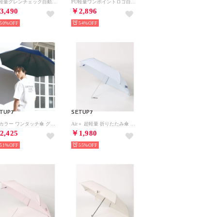
PU軽量グレンチェック自動開閉 UVカット 晴雨兼用 折りたたみ傘 23577 CLIR （グレー系その他）
PU軽量ワンポイントロゴ自動開閉 UVカット 晴雨兼用 折りたたみ傘 23570 CLIR （オフホワイト）
3,490
￥2,896
50%
54%
TUP7
SETUP7
UVカラー ワンタッチ傘 グラスファイバー骨 70㎝ （ネイビー）
Air＋ 超軽量 折りたたみ傘 50㎝ （サックスブルー）
2,425
￥1,980
51%
55%