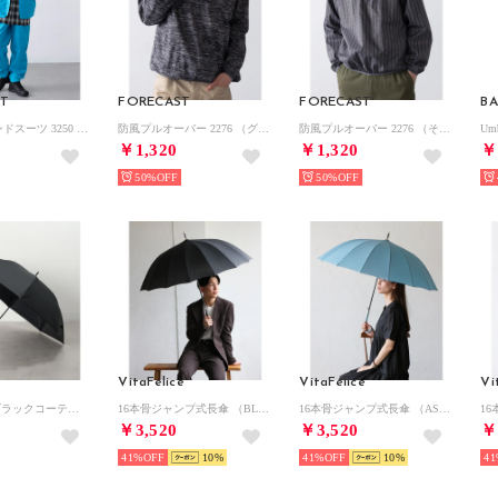
ST
FORECAST
FORECAST
BA
オールマインドスーツ 3250 （ターコイズブルー）
防風プルオーバー 2276 （グレー系その他）
防風プルオーバー 2276 （その他2）
Umb
￥1,320
￥1,320
￥
50%
50%
VitaFelice
VitaFelice
Vi
65cm 無地 ブラックコーティング ユニセックス 晴雨兼用傘 日傘 UPF50+ 25980 MYJ （ブラック）
16本骨ジャンプ式長傘 （BLACK）
16本骨ジャンプ式長傘 （ASHBLUE）
￥3,520
￥3,520
￥
41%
10
41%
10
41