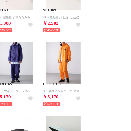
TUP7
SETUP7
Air＋ 超軽量 折りたたみ傘 50㎝ （ピンクベージュ）
Air＋超軽量 紳士折りたたみ傘 60cm （ライトグレー）
1,980
￥2,502
55%
49%
ORECAST
FORECAST
オールマインドスーツ 3250 （ネイビー）
オールマインドスーツ 3250 （オレンジ）
5,170
￥5,170
52%
52%