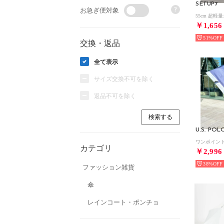
SETUP7
?
お急ぎ便対象
￥1,656
51%
交換・返品
全て表示
サイズ交換不可を除く
返品不可を除く
U.S. POL
カテゴリ
￥2,996
38%
ファッション雑貨
傘
レインコート・ポンチョ