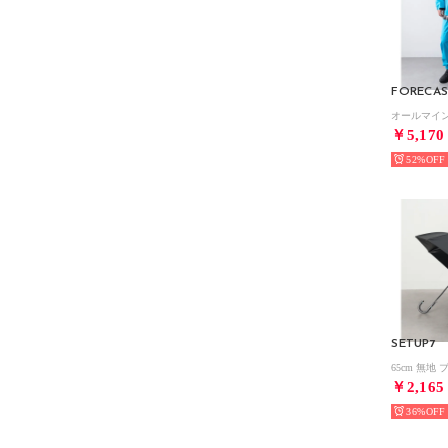
FORECA
￥5,170
52%
SETUP7
￥2,165
36%