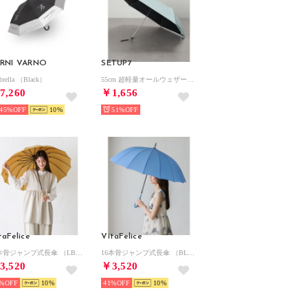
RNI VARNO
SETUP7
rella （Black）
55cm 超軽量オールウェザー UPF50+ 晴雨兼用折りたたみ傘 日傘 18860 MYJ （ミント）
7,260
￥1,656
45%
10
51%
taFelice
VitaFelice
16本骨ジャンプ式長傘 （LBROWN）
16本骨ジャンプ式長傘 （BLUE）
3,520
￥3,520
%
10
41%
10