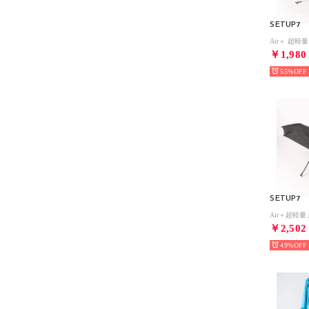
SETUP7
￥1,980
55%
SETUP7
￥2,502
49%