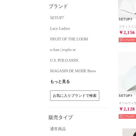
ブランド
SETUP7
SETUP7
Lace Ladies
￥2,156
FRUIT OF THE LOOM
51%
u:ban | explo:re
U.S. POLO ASSN.
MAGASIN DE MODE Brew
もっと見る
お気に入りブランドで検索
SETUP7
￥2,128
販売タイプ
57%
通常商品