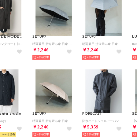
MAGASIN DE MODE Brew
SETUP7
SETUP7
LU
Water Proof ロングコート 防水/撥水/レインコート KNF-YI （ブラック）
晴雨兼用 折り畳み傘 日傘 雨傘 UVカット99.99％ UPF50+ NT （ライトグレー）
晴雨兼用 折り畳み傘 日傘 雨傘 UVカット99.99％ UPF50+ NT （サックスブルー）
Ra
￥2,246
￥2,246
￥
48%
48%
anta studio
SETUP7
FORECAST
SE
Navy）
晴雨兼用 折り畳み傘 日傘 雨傘 UVカット99.99％ UPF50+ NT （ピンク）
防水ハードシェルアーバンレインコート ポンチョ 7590/PIRARUCU ウォータープルーフ （グレー）
5
￥2,246
￥5,359
￥
10
48%
39%