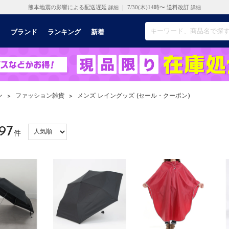
熊本地震の影響による配送遅延
｜ 7/30(木)14時〜 送料改訂
詳細
詳細
リ
ブランド
ランキング
新着
ン
>
ファッション雑貨
>
メンズ レイングッズ (セール・クーポン)
97
件