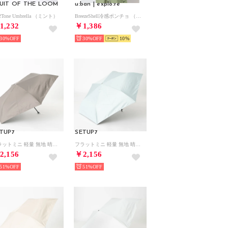
UIT OF THE LOOM
u:ban | explo:re
2Tone Umbrella （ミント）
BreezeShell冷感ポンチョ （ブルー）
1,232
￥1,386
30%
30%
10
TUP7
SETUP7
フラットミニ 軽量 無地 晴雨兼用 折り畳み傘 55cm 18160 MYJ （モカ）
フラットミニ 軽量 無地 晴雨兼用 折り畳み傘 55cm 18160 MYJ （スカイブルー）
2,156
￥2,156
51%
51%