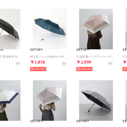
ors
SETUP7
SETUP7
SE
【nifty colors】晴雨兼用 折りたたみ傘 スレンダーミニ55 2388 （ブラック）
紳士折りたたみ傘60cm×8K 22450 MYJ （ネイビー）
PU超軽量バイカラーカーボンミニ UVカット 晴雨兼用 折りたたみ傘 23569 CLIR （ピンク）
￥1,856
￥2,999
￥
35%
49%
SETUP7
SETUP7
SE