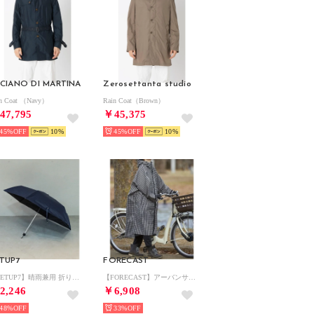
CIANO DI MARTINA
Zerosettanta studio
in Coat （Navy）
Rain Coat（Brown）
47,795
￥45,375
45%
10
45%
10
TUP7
FORECAST
【SETUP7】晴雨兼用 折り畳み傘 日傘 雨傘 UVカット99.99％ UPF50+ NT （ネイビー）
【FORECAST】アーバンサイクルハイポンチョ 防水レインコート＋吸水収納ケースセット 7441/400 PIRARUCU （マルチ）
2,246
￥6,908
48%
33%