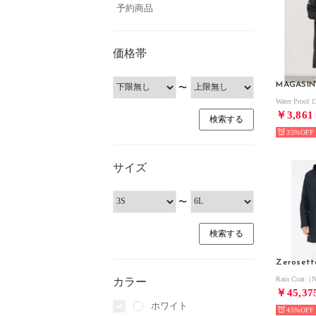
予約商品
価格帯
〜
￥3,861
35%
サイズ
〜
Zerosett
Rain Coat（
カラー
￥45,37
ホワイト
45%