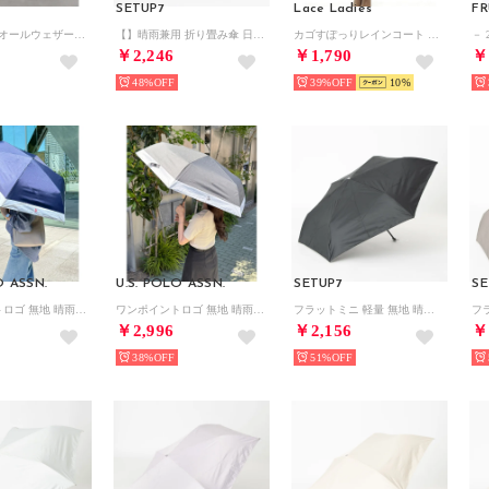
SETUP7
Lace Ladies
FR
55cm 超軽量オールウェザー UPF50+ 晴雨兼用折りたたみ傘 日傘 18860 MYJ （ブラック）
【】晴雨兼用 折り畳み傘 日傘 雨傘 UVカット99.99％ UPF50+ NT （ブラック）
カゴすぽっりレインコート ポンチョ （レッド）
－ 
￥2,246
￥1,790
￥
48%
39%
10
O ASSN.
U.S. POLO ASSN.
SETUP7
SE
ワンポイントロゴ 無地 晴雨兼用 折りたたみ傘 日傘 55㎝ （ネイビー）
ワンポイントロゴ 無地 晴雨兼用 折りたたみ傘 日傘 55㎝ （ブラック）
フラットミニ 軽量 無地 晴雨兼用 折り畳み傘 55cm 18160 MYJ （ブラック）
￥2,996
￥2,156
￥
38%
51%