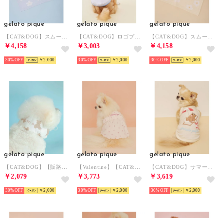
gelato pique
gelato pique
gelato pique
【CAT&DOG】スムーズィーフラワージャガードブランケット 【返品不可商品】 （BLU）
【CAT&DOG】ロゴプリント裏毛プルオーバー 【返品不可商品】 （BLU）
【CAT&DOG】スムーズィーフラワージャガードブランケット 【返品不可商品】 （YEL）
￥4,158
￥3,003
￥4,158
30%
￥2,000
30%
￥2,000
30%
￥2,000
gelato pique
gelato pique
gelato pique
【CAT&DOG】【販路限定商品】COOLネックカバー 【返品不可商品】 （BRW）
【Valentine】【CAT&DOG】ハート柄フリルワンピース 【返品不可商品】 （PNK）
【CAT&DOG】サマーベア柄プルオーバー 【返品不可商品】 （IVR）
￥2,079
￥3,773
￥3,619
30%
￥2,000
30%
￥2,000
30%
￥2,000