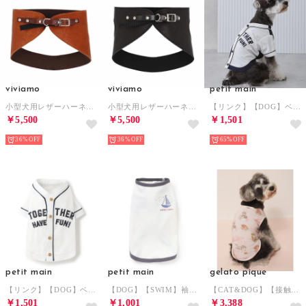
viviamo
viviamo
petit main
小型犬用レザーハーネス 【返品不可商品】 （CM）
小型犬用レザーハーネス 【返品不可商品】 （BK）
【リンク】【DOG】ベースボールシャツ 【返品不可商品】 （マルチ）
￥5,500
￥5,500
￥1,501
36%
36%
65%
petit main
petit main
gelato pique
【リンク】【DOG】ベースボールシャツ 【返品不可商品】 （オフ ホワイト）
【DOG】【SWIM】袖配色半袖T 【返品不可商品】 （チャコール）
【CAT&DOG】【接触冷感】 ビーチ シュナウザー柄Coolingプルオーバー 【返品不可商品】 （PNK）
￥1,501
￥1,001
￥3,388