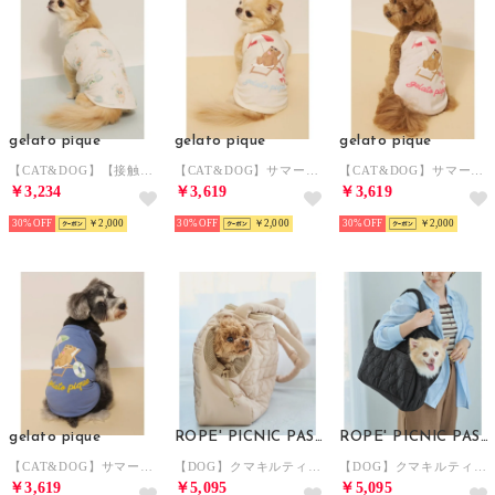
gelato pique
gelato pique
gelato pique
【CAT&DOG】【接触冷感】ビーチ マルチーズ ポメラニアン チワワ柄Coolingプルオーバー 【返品不可商品】 （CRM）
【CAT&DOG】サマーベア柄プルオーバー 【返品不可商品】 （IVR）
【CAT&DOG】サマーベア柄プルオーバー 【返品不可商品】 （PNK）
￥3,234
￥3,619
￥3,619
30%
￥2,000
30%
￥2,000
30%
￥2,000
gelato pique
ROPE' PICNIC PASSAGE
ROPE' PICNIC PASSAGE
【CAT&DOG】サマーベア柄プルオーバー 【返品不可商品】 （NVY）
【DOG】クマキルティングキャリートート【返品不可商品】 （ベージュ（27））
【DOG】クマキルティングキャリートート【返品不可商品】 （ブラック（01））
￥3,619
￥5,095
￥5,095