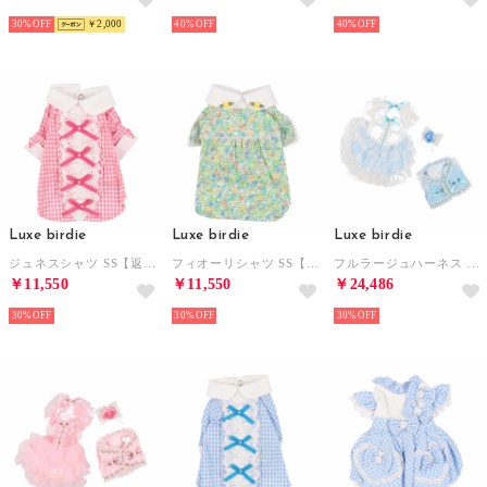
30%
￥2,000
40%
40%
Luxe birdie
Luxe birdie
Luxe birdie
ジュネスシャツ SS【返品不可商品】 （ピンク）
フィオーリシャツ SS【返品不可商品】 （グリーン）
フルラージュハーネス S【返品不可商品】 （ブルー）
￥11,550
￥11,550
￥24,486
30%
30%
30%