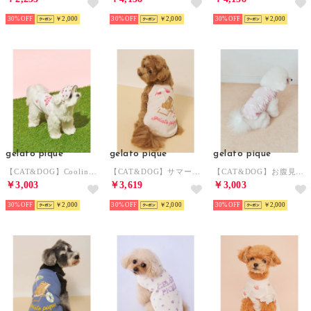
30%
￥2,000
30%
￥2,000
30%
￥2,000
gelato pique
gelato pique
gelato pique
【CAT&DOG】Coolingソフトサンバイザー 【返品不可商品】 （PNK）
【CAT&DOG】サマーベア柄プルオーバー 【返品不可商品】 （PNK）
【CAT&DOG】お腹見せドッグカットソープルオーバー 【返品不可商品】 （PNK）
￥3,003
￥3,619
￥3,003
30%
￥2,000
30%
￥2,000
30%
￥2,000