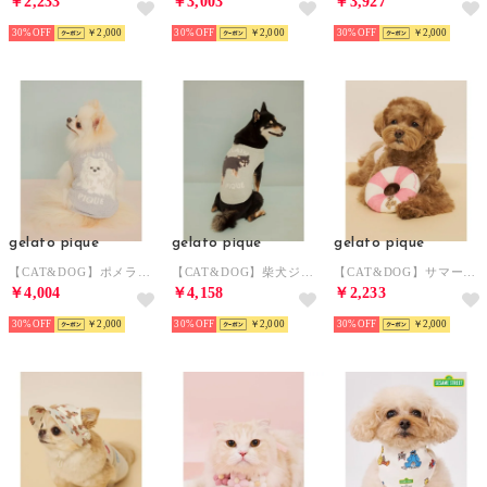
￥2,233
￥3,003
￥3,927
30%
￥2,000
30%
￥2,000
30%
￥2,000
gelato pique
gelato pique
gelato pique
【CAT&DOG】ポメラニアジャガードプルーバー 【返品不可商品】 （BLU）
【CAT&DOG】柴犬ジャガードプルオーバー 【返品不可商品】 （GRN）
【CAT&DOG】サマーベアトイ 【返品不可商品】 （PNK）
￥4,004
￥4,158
￥2,233
30%
￥2,000
30%
￥2,000
30%
￥2,000