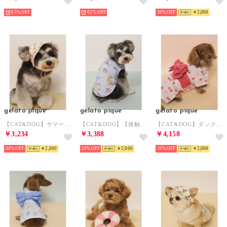
65%
65%
30%
￥2,000
gelato pique
gelato pique
gelato pique
【CAT&DOG】サマーベア柄ハット 【返品不可商品】 （PNK）
【CAT&DOG】【接触冷感】 ビーチ シュナウザー柄Coolingプルオーバー 【返品不可商品】 （BLU）
【CAT&DOG】ダックスフンドサイズ浴衣 【返品不可商品】 （PNK）
￥3,234
￥3,388
￥4,158
30%
￥2,000
30%
￥2,000
30%
￥2,000