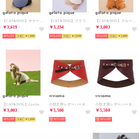
gelato pique
gelato pique
gelato pique
【CAT&DOG】サマーベア柄プルオーバー 【返品不可商品】 （NVY）
【CAT&DOG】フラワー柄裏毛フーディー 【返品不可商品】 （LAV）
【CAT&DOG】フルーツ柄ワッフルカットソープルオーバー 【返品不可商品】 （PNK）
￥3,619
￥3,234
￥3,003
30%
￥2,000
30%
￥2,000
30%
￥2,000
gelato pique
viviamo
viviamo
【CAT&DOG】Coolingソフトサンバイザー 【返品不可商品】 （GRN）
小型犬用レザーハーネス 【返品不可商品】 （RD）
小型犬用レザーハーネス 【返品不可商品】 （PP）
￥3,003
￥5,500
￥5,500
30%
￥2,000
36%
36%