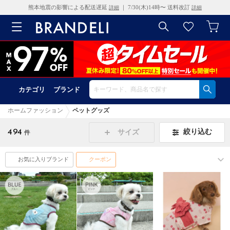
熊本地震の影響による配送遅延
｜ 7/30(木)14時〜 送料改訂
詳細
詳細
カテゴリ
ブランド
ホームファッション
ペットグッズ
494
絞り込む
サイズ
件
お気に入りブランド
クーポン