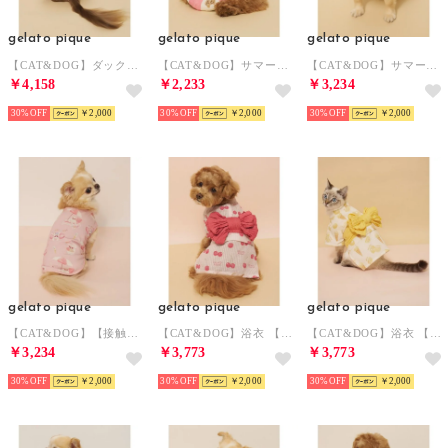
gelato pique
gelato pique
gelato pique
【CAT&DOG】ダックスフンドサイズ浴衣 【返品不可商品】 （BLU）
【CAT&DOG】サマーベアトイ 【返品不可商品】 （PNK）
【CAT&DOG】サマーベア柄ハット 【返品不可商品】 （IVR）
￥4,158
￥2,233
￥3,234
30%
￥2,000
30%
￥2,000
30%
￥2,000
gelato pique
gelato pique
gelato pique
【CAT&DOG】【接触冷感】ビーチ マルチーズ ポメラニアン チワワ柄Coolingプルオーバー 【返品不可商品】 （PNK）
【CAT&DOG】浴衣 【返品不可商品】 （PNK）
【CAT&DOG】浴衣 【返品不可商品】 （YEL）
￥3,234
￥3,773
￥3,773
30%
￥2,000
30%
￥2,000
30%
￥2,000