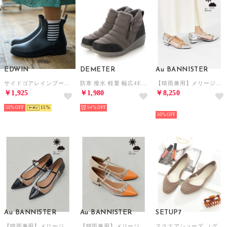
EDWIN
DEMETER
Au BANNISTER
サイドゴアレインブーツ （ブラックボーダー）
防寒 撥水 軽量 幅広4E ファー付き ローウェッジ スノーブーツ ダウンブーツ （グレー）
【晴雨兼用】メリージェーンフラットパンプス （シルバー）
￥1,925
￥1,980
￥8,250
50%
15
54%
NEW
50%
Au BANNISTER
Au BANNISTER
SETUP7
【晴雨兼用】メリージェーンフラットパンプス （ブラック）
【晴雨兼用】メリージェーンフラットパンプス （オレンジ）
スクエアシューズ （グレイッシュベージュ）