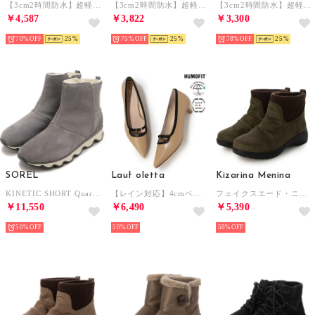
【3cm2時間防水】超軽量リボンパンプス （ブルー）
【3cm2時間防水】超軽量リボンパンプス （グリーン）
【3cm2時間防水】超軽量リボンパンプス （グレー）
￥4,587
￥3,822
￥3,300
70%
25
75%
25
78%
25
SOREL
Lauf oletta
Kizarina Menina
KINETIC SHORT Quarry/Black [NL3128-052] （Quarry/Black）
【レイン対応】4cmベルテッドポインテッドパンプス ALL-WEATHER(LRH136) （BEIGE/C）
フェイクスエード・ニットコンビブーツ （カーキスエード）
￥11,550
￥6,490
￥5,390
50%
50%
50%