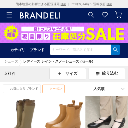
熊本地震の影響による配送遅延
｜ 7/30(木)14時〜 送料改訂
詳細
詳細
カテゴリ
ブランド
シューズ
レディース レイン・スノーシューズ (セール)
571
絞り込む
サイズ
件
お気に入りブランド
クーポン