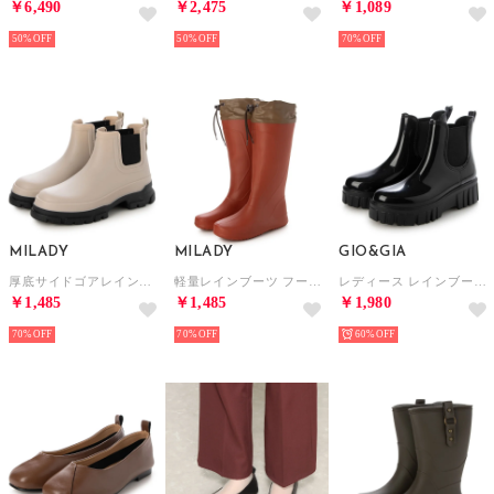
￥6,490
￥2,475
￥1,089
50%
50%
70%
MILADY
MILADY
GIO&GIA
厚底サイドゴアレインブーツ （IVORY）
軽量レインブーツ フード付きロング （RED）
レディース レインブーツ 雨靴 ショートブーツ 防滑 柔らかい 履き心地 （ブラック）
￥1,485
￥1,485
￥1,980
70%
70%
60%