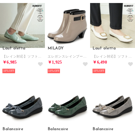
Lauf oletta
MILADY
Lauf oletta
【レイン対応】ソフトバレエスニーカー(LRH105A) （MINT）
エレガンスレインブーツ （OAK）
【レイン対応】ソフトバックルバレエ(LRH141) （IVORY）
￥6,985
￥1,925
￥6,490
50%
50%
50%
Balancoire
Balancoire
Balancoire