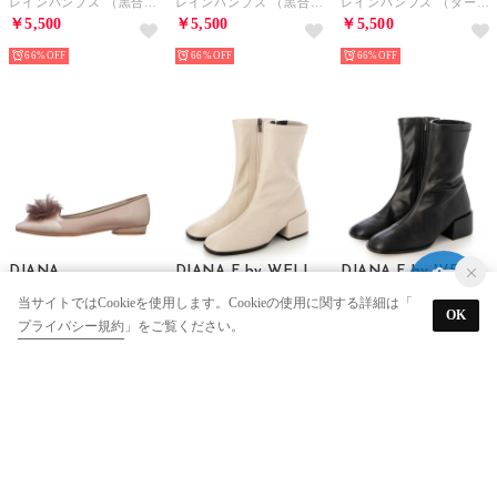
レインパンプス （黒合皮エナメル）
レインパンプス （黒合皮スムース）
レインパンプス （ダークブルー合皮エナメル）
￥5,500
￥5,500
￥5,500
66%
66%
66%
DIANA
DIANA F by WELLFIT
DIANA F by WELLFIT
レインパンプス （ベージュ合皮エナメル）
ショートブーツ （アイボリーストレッチ）
ショートブーツ （黒ストレッチ）
当サイトではCookieを使用します。Cookieの使用に関する詳細は「
OK
￥5,500
￥6,600
￥6,600
プライバシー規約
」をご覧ください。
66%
75%
75%