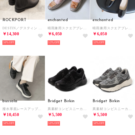
ROCKPORT
enchanted
enchanted
DESTIN／デスティン ウォータープルーフ ブーツ （ブラック）
晴雨兼用スクエアプレートモチーフパンプス （グレージュコンビ）
晴雨兼用スクエアプレートモチーフパンプス （ブラックコンビ）
￥14,300
￥6,050
￥6,050
50%
53%
53%
bussola
Bridget Birkin
Bridget Birkin
撥水厚底レースアップスニーカー （ブラック）
異素材コンビスニーカー （ブラック/ブラックラメ）
異素材コンビスニーカー （グレー）
￥10,450
￥5,500
￥5,500
50%
50%
50%