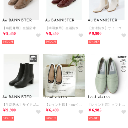
Au BANNISTER
Au BANNISTER
Au BANNISTER
【晴雨兼用】生活防水ローファー （グレージュ）
【晴雨兼用】生活防水ローファー （ワイン）
【生活防水】サイドゴアブーツ （アイボリー）
￥9,350
￥9,350
￥9,900
50%
50%
50%
Au BANNISTER
Lauf oletta
Lauf oletta
【生活防水】サイドゴアブーツ （ブラック）
【レイン対応】4cmベルテッドポインテッドパンプス ALL-WEATHER(LRH136) （WHITE/C）
【レイン対応】ソフトペニーローファー(LRH104A) （MINT）
￥9,900
￥6,490
￥6,985
50%
50%
50%