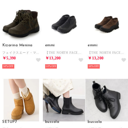
Kizarina Menina
emmi
emmi
フェイクスエード・マウンテンブーツ （カーキスエード）
【THE NORTH FACE】Rain Low GORETEX （BLK）
【THE NORTH FACE】Rain Boots GORETEX （BRW）
￥5,390
￥13,200
￥13,200
50%
50%
50%
SETUP7
bussola
bussola