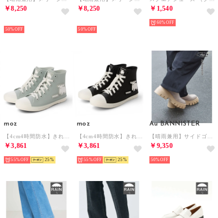
￥8,250
￥8,250
￥1,540
NEW
NEW
60%
50%
50%
moz
moz
Au BANNISTER
【4cm4時間防水】きれい見え レインスニーカー （ブルー）
【4cm4時間防水】きれい見え レインスニーカー （ブラック）
【晴雨兼用】サイドゴアボリュームソールレインブーツ （グレージュ）
￥3,861
￥3,861
￥9,350
55%
25
55%
25
50%