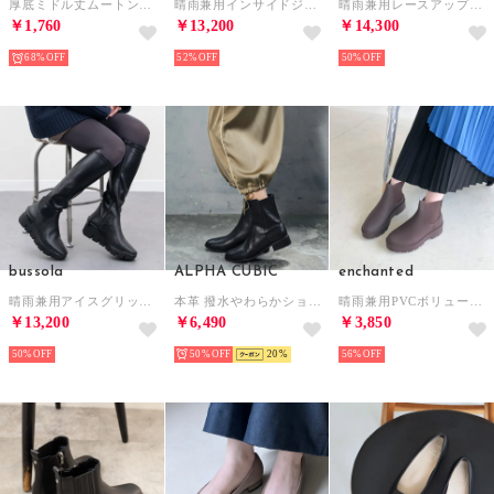
厚底ミドル丈ムートン風ブーツ GLR （キャメル）
晴雨兼用インサイドジップショートブーツ （ブラック）
晴雨兼用レースアップショートブーツ （ブラック）
￥1,760
￥13,200
￥14,300
68%
52%
50%
bussola
ALPHA CUBIC
enchanted
晴雨兼用アイスグリップソールロングブーツ （ブラック）
本革 撥水やわらかショートブーツ （ブラック）
晴雨兼用PVCボリュームタンクソールレインブーツ （ダークブラウン）
￥13,200
￥6,490
￥3,850
50%
50%
20
56%