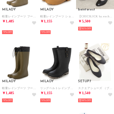
MILADY
MILADY
beinterest
軽量レインブーツ フード付きロング （TAUPE）
軽量レインブーツ ショート （MUSTARD）
【CHICSLICK by.enchanted シックスリックバイエンチャンテッド】3E【晴雨兼用】ブラックパンプス ALL WEATHER対応 （ブラック）
￥1,485
￥1,155
￥5,500
HOT
HOT
65%
70%
70%
MILADY
MILADY
SETUP7
軽量レインブーツ フード付きロング （KHAKI）
リングベルトレインブーツ （BLACK）
スクエアシューズ （ブラック）
￥1,485
￥1,155
￥1,540
70%
70%
60%