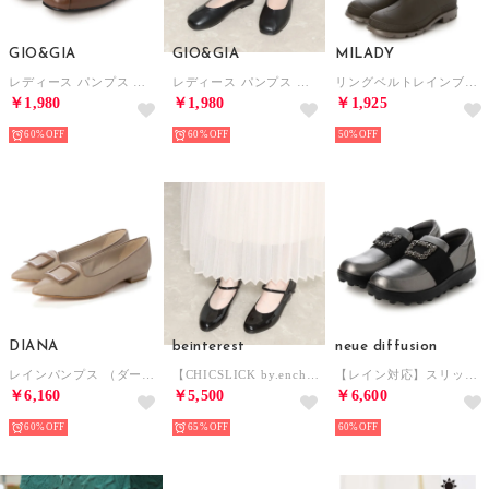
GIO&GIA
GIO&GIA
MILADY
レディース パンプス オフィスシューズ 歩きやすい 柔らかい 靴 3D 中敷き 衝撃吸収 （ブラウン）
レディース パンプス オフィスシューズ 歩きやすい 柔らかい 靴 3D 中敷き 衝撃吸収 （ブラック）
リングベルトレインブーツ （OLIVE）
￥1,980
￥1,980
￥1,925
60%
60%
50%
DIANA
beinterest
neue diffusion
レインパンプス （ダークベージュ合皮スムース）
【CHICSLICK by.enchanted シックスリックバイエンチャンテッド】3E 【晴雨兼用】ブラックパンプス ALL WEATHER対応 （ブラックエナメル）
【レイン対応】スリッポンシューズ/ND22570 （ガンメタ）
￥6,160
￥5,500
￥6,600
60%
65%
60%