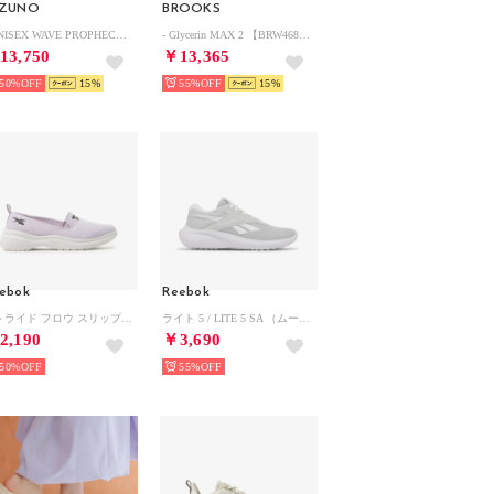
IZUNO
BROOKS
- UNISEX WAVE PROPHECY LS LIGHT GRAY/DARK GRAY/GRAY【D1GA333704】 （LIGHT GRAY/DARK GRAY/GRAY）
- Glycerin MAX 2 【BRW4682-P】 （P）
13,750
￥13,365
50%
15
55%
15
ebok
Reebok
ストライド フロウ スリップ / STRIDE FLOW SLIP （パープル）
ライト 5 / LITE 5 SA （ムーン）
2,190
￥3,690
50%
55%