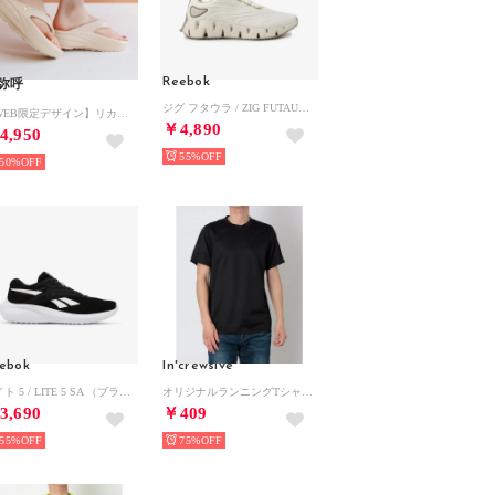
Reebok
弥呼
ジグ フタウラ / ZIG FUTAURA SA （チョーク）
【WEB限定デザイン】リカバリートングサンダル/661251 （ベージュ）
￥4,890
4,950
55%
50%
ebok
In'crewsive
ライト 5 / LITE 5 SA （ブラック/ホワイト）
オリジナルランニングTシャツ ウエア （ブラック）
3,690
￥409
55%
75%