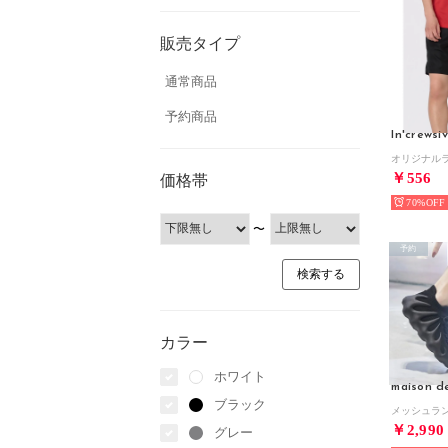
販売タイプ
通常商品
予約商品
In'crewsi
￥556
価格帯
70%
〜
予約
カラー
ホワイト
maison d
ブラック
￥2,990
グレー