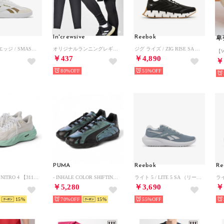
In'crewsive
Reebok
卑
スマッシュ エッジ / SMASH EDGE SA （フットウェアホワイト/ブラウン）
オリジナルランニングレギンス ウエア （ブラック）
ジグ ライズ / ZIG RISE SA （ブラック）
￥437
￥4,890
￥
80%
55%
PUMA
Reebok
Re
- VELOCITY NITRO 4 【311141-05 】ヴェロシティ ニトロ 4 ウィメンズ WHITE-MINT MELT （WHITE-MINT MELT）
- INHALE COLOR SHIFTING BLACK【401665-01】 （BLACK）
ライト 5 / LITE 5 SA （リージャーブルー）
￥5,280
￥3,690
￥
15
70%
15
55%