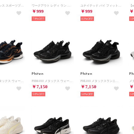
ヨガ シームレス スポーツブラ / YOGA SEAMLESS SPORTS BRA（パープルオアシス）
ワークアウト レディ ラン プリンテッド ショーツ / Workout Ready Run Printed Shorts （ブライトコバルト）
ユナイテッド バイ フィットネス シームレス クロップトップ / United By Fitness Seamless Crop Top（レッド）
￥999
￥999
￥
79%
83%
50
Phiten
Phiten
Ph
PHM-010 メタックス ウォーキングシューズ （ダークブルー）
PHM-010 メタックス ウォーキングシューズ （フルブラック）
PHL010 メタックスランニングシューズ （フルブラック）
￥7,150
￥7,150
￥
50%
50%
50