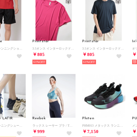
ve
Printstar
Printstar
In
オリジナルランニングショートパンツ ウエア （ブラック）
3.5オンス インターロックドライTシャツ ジム ランニング ヨガ ピラティス フィットネス 00350 （フューシャピンク）
3.5オンス インターロックドライTシャツ ジム ランニング ヨガ ピラティス フィットネス 00350 （ネイビー）
￥805
￥805
￥
61%
61%
e LATIR
Reebok
Phiten
P
メッシュランニングシューズ （ブラック）
ラックス レーサー ブラ / TS Lux Per Racer Bra- AOP（スティーリーブルー）
PHM013 メタックス ランニングシューズ （BU）
￥999
￥7,150
￥