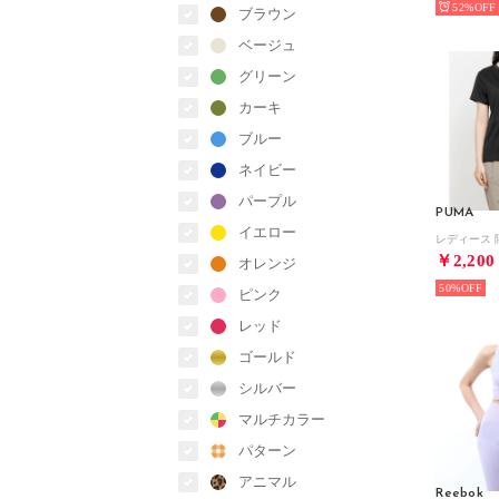
52%
ブラウン
ベージュ
グリーン
カーキ
ブルー
ネイビー
パープル
PUMA
イエロー
￥2,200
オレンジ
50%
ピンク
レッド
ゴールド
シルバー
マルチカラー
パターン
アニマル
Reebok