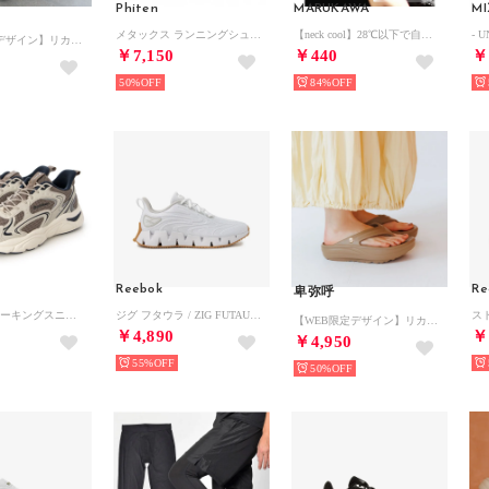
Phiten
MARUKAWA
M
メタックス ランニングシューズ （ブルー）
【neck cool】28℃以下で自然凍結 結露しないネッククーラー /メンズ レディース /アウトドア ジョギング バイク 猛暑 熱中症対策 クールリング【返品不可商品】
【WEB限定デザイン】リカバリートングサンダル/661251 （ブラック）
￥7,150
￥440
￥
50%
84%
Reebok
Re
卑弥呼
PHL014 ウォーキングスニーカー （ブラウン）
ジグ フタウラ / ZIG FUTAURA SA （ホワイト）
【WEB限定デザイン】リカバリートングサンダル/661251 （ブラウン）
￥4,890
￥
￥4,950
55%
50%