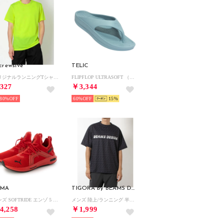
'crewsive
TELIC
オリジナルランニングTシャツ ウエア （ライム）
FLIPFLOP ULTRASOFT （ペールブルー）
327
￥3,344
80%
60%
15
UMA
TIGORA by BEAMS DESIGN
メンズ SOFTRIDE エンゾ 5 スニーカー 311098 （レッド系その他）
メンズ 陸上/ランニング 半袖Tシャツ メンズ総柄グラフィックTシャツ TRBM-3R1734TS （チャコールグレー）
4,258
￥1,999