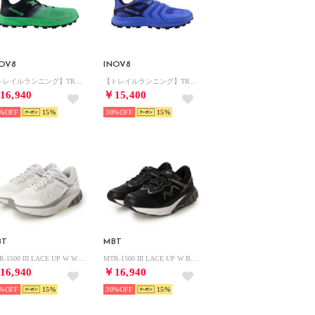
NOV8
INOV8
【トレイルランニング】TRAILTALON SPEED
【トレイルランニング】TRAILTALON
16,940
￥15,400
%
15
30%
15
BT
MBT
MTR-1500 III LACE UP W WHITE （WHITE）
MTR-1500 III LACE UP W BLACK （ブラック）
16,940
￥16,940
%
15
30%
15