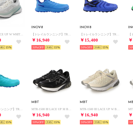
INOV8
INOV8
I
M-3000-2 LACE UP W WHITE/LIGHT BLUE （WHITE/LIGHT BLUE）
【トレイルランニング】TRAILFLY SPEED V2 MS
【トレイルランニング】TRAILTALON
0
￥16,940
￥15,400
￥
15
30%
15
30%
15
30
MBT
MBT
M
【トレイルランニング】TRAILFLY SPEED V2 WMS
MTR-1500 III LACE UP M BLACK （BLACK）
MTR-1500 III LACE UP W BEIGE （BEIGE）
0
￥16,940
￥16,940
￥
15
30%
15
30%
15
30