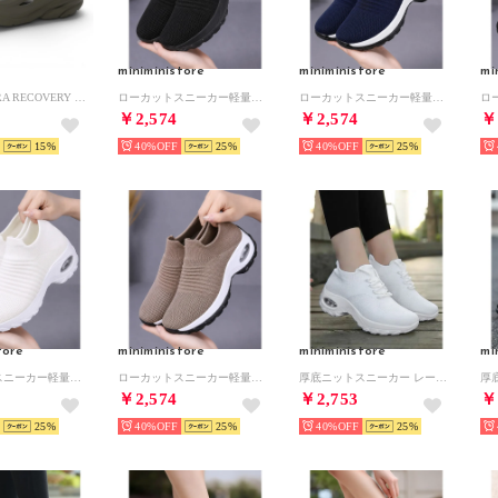
miniministore
miniministore
mi
- UNISEX ORA RECOVERY MULE SLATE【1147951-SLTSL】 （SLATE/SLATE）
ローカットスニーカー軽量ニットスリッポン （ブラック）
ローカットスニーカー軽量ニットスリッポン （ネイビー）
￥2,574
￥2,574
￥
15
40%
25
40%
25
tore
miniministore
miniministore
mi
ローカットスニーカー軽量ニットスリッポン （ホワイト）
ローカットスニーカー軽量ニットスリッポン （モカ）
厚底ニットスニーカー レースアップ運動靴 （ホワイト）
￥2,574
￥2,753
￥
25
40%
25
40%
25