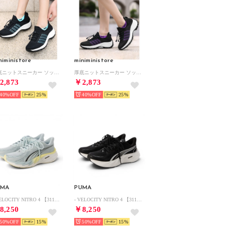
niministore
miniministore
厚底ニットスニーカー ソックススニーカー （ブラック*ブルー）
厚底ニットスニーカー ソックススニーカー （ブラック*パープル）
2,873
￥2,873
40%
25
40%
25
UMA
PUMA
- VELOCITY NITRO 4 【311141-07 】 ヴェロシティ ニトロ 4 ウィメンズ SEA GLASS-GOLD MOON （SEA GLASS-GOLD MOON）
- VELOCITY NITRO 4 【311141-01 】ヴェロシティ ニトロ 4 ウィメンズ BLACK-WHITE （BLACK-WHITE）
8,250
￥8,250
50%
15
50%
15