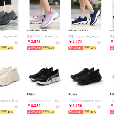
tore
miniministore
miniministore
mi
厚底ニットスニーカー レースアップ運動靴 （ダークグレー）
厚底ニットスニーカー ソックススニーカー （グレー）
厚底ニットスニーカー ソックススニーカー （ネイビー）
￥2,873
￥2,873
￥
25
40%
25
40%
25
PUMA
PUMA
P
- VELOCITY NITRO 4 【312635-07】 ヴェロシティ ニトロ 4 AP WARM WHITE-GOLD MOON （WARM WHITE-GOLD MOON）
- VELOCITY NITRO 4 【312635-01 】ヴェロシティ ニトロ 4 AP BLACK-WHITE （BLACK-WHITE）
- VELOCITY NITRO 4 WIDE 【312067-01 】ヴェロシティ ニトロ 4 ワイド ウィメンズ BLACK （BLACK）
￥8,250
￥8,250
￥
15
50%
15
50%
15