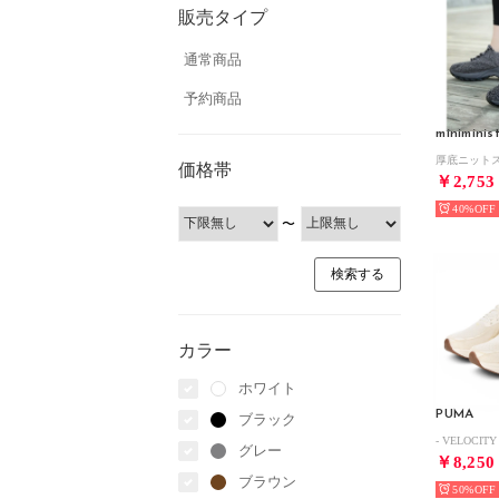
販売タイプ
通常商品
予約商品
miniminis
価格帯
￥2,753
40%
〜
カラー
ホワイト
PUMA
ブラック
グレー
￥8,250
ブラウン
50%