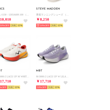
ICS
STEVE MADDEN
GEL-1130 - 1203A609.100 （WHITE/RAINY LAKE）
厚底ランニングシューズ （ブルーピンク）
10,010
￥8,250
30%
15
50%
15
BT
MBT
M-3000-2 LACE UP M WHITE/RED （WHITE/RED）
M-3000-2 LACE UP W LILAC （LILAC）
17,710
￥17,710
%
15
30%
15