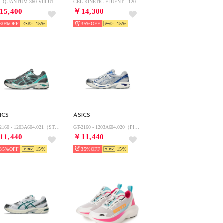
GEL-QUANTUM 360 VIII UTILITY - 1203A471.001 （BLACK/TRUFFLE GREY）
GEL-KINETIC FLUENT - 1203A591.100 （WHITE/TRUFFLE GREY）
15,400
￥14,300
30%
15
35%
15
ICS
ASICS
GT-2160 - 1203A604.021（STEEL GREY/WATERFALL）
GT-2160 - 1203A604.020（PIEDMONT GREY/DEEP MARINE）
11,440
￥11,440
35%
15
35%
15