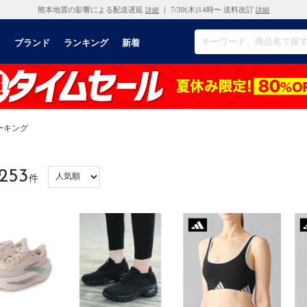
熊本地震の影響による配送遅延
｜ 7/30(木)14時〜 送料改訂
詳細
詳細
リ
ブランド
ランキング
新着
ーキング
253
件