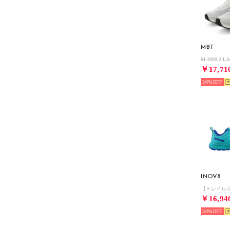
MBT
￥17,71
30%
INOV8
￥16,94
30%