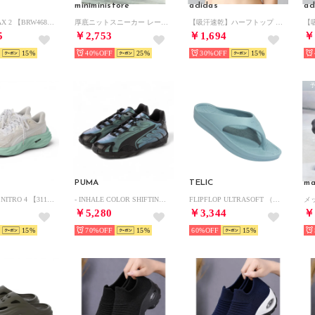
miniministore
adidas
ad
- Glycerin MAX 2 【BRW4682-P】 （P）
厚底ニットスニーカー レースアップ運動靴 （ブラック）
【吸汗速乾】ハーフトップ （ブラック）
5
￥2,753
￥1,694
￥
15
40%
25
30%
15
PUMA
TELIC
ma
- VELOCITY NITRO 4 【311141-05 】ヴェロシティ ニトロ 4 ウィメンズ WHITE-MINT MELT （WHITE-MINT MELT）
- INHALE COLOR SHIFTING BLACK【401665-01】 （BLACK）
FLIPFLOP ULTRASOFT （ペールブルー）
￥5,280
￥3,344
￥
15
70%
15
60%
15