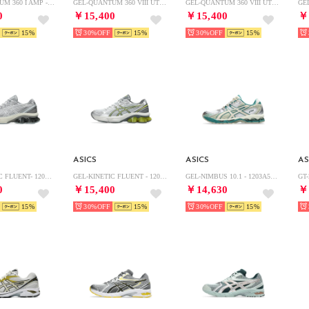
GEL-QUANTUM 360 I AMP - 1203A731.200（PALE OAK/WOOL）
GEL-QUANTUM 360 VIII UTILITY - 1203A471.300（MANTLE GREEN/GRAPHITE GREY）
GEL-QUANTUM 360 VIII UTILITY - 1203A471.101（WHITE/BLACK）
0
￥15,400
￥15,400
￥
15
30%
15
30%
15
ASICS
ASICS
AS
GEL-KINETIC FLUENT- 1203A591.101（WHITE/WHITE）
GEL-KINETIC FLUENT - 1203A591.020（GLACIER GREY/STEEL GREY）
GEL-NIMBUS 10.1 - 1203A543.102（WHITE/RAINY LAKE）
0
￥15,400
￥14,630
￥
15
30%
15
30%
15