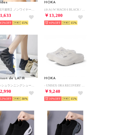
idas
HOKA
【吸汗速乾】ノンワイヤーブラ 後ろホックタイプ （ライトグレー）
(ホカ) W MACH 6 BLACK / WHITE【1147810-BWHT 】 （BLACK / WHITE）
1,633
￥13,200
45%
15
40%
15
予約
ison de LATIR
HOKA
メッシュランニングシューズ （ブラック）
- UNISEX ORA RECOVERY MULE WHITE / WHITE【1147951-WWH】 （WHITE / WHITE）
2,990
￥9,240
52%
30
30%
15