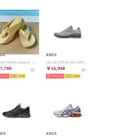
LIC
ASICS
W-FLIP SHARK (Lafrance) （Lafrance）
GEL-QUANTUM 360 I AMP - 1203A731.020（PIEDMONT GREY/STEEL GREY）
7,700
￥16,940
%
15
30%
15
ICS
ASICS