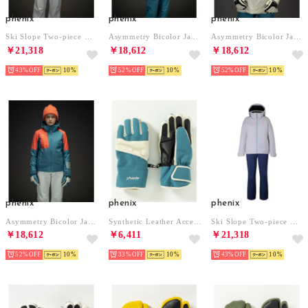
phenix
phenix
phenix
Ski Slope Two-piece スキースロープツーピース/レディース/スキーウェア上下セット/セットアップ （イタリアンブルー）
Asymmetry Bicolor Jacket アシンメトリーバイカラージャケット/LEGACY レディース/スキーウェア/アウター （ホワイト）
Asymmetry Bicolor Jacket アシンメトリーバイカラージャケット/LEGACY レディース/スキーウェア/アウター （ベージュ）
￥21,318
￥18,612
￥18,612
43%
10
52%
10
52%
10
phenix
phenix
phenix
Asymmetry Bicolor Jacket アシンメトリーバイカラージャケット/LEGACY レディース/スキーウェア/アウター （ターコイズブルー）
Synthetic Leather Accent Womens Gloves シンセティックレザーアクセントWsグローブ/レディース/スノーグローブ/スキーウェア/手袋/5本指 （ターコイズブルー）
Ski Slope Two-piece スキースロープツーピース/レディース/スキーウェア上下セット/セットアップ （グレー）
￥18,612
￥6,411
￥21,318
52%
10
33%
10
43%
10