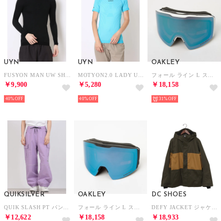
UYN
UYN
OAKLEY
FUSYON MAN UW SHIRT LONG SLEEVES （Black-anthracite）
MOTYON2.0 LADY UW SHIRT SHORT SLEEVE （Aquarius）
フォール ライン L スノー ゴーグル ゴーグル （ホワイト ×サファイア）
￥9,900
￥5,280
￥18,158
40%
40%
31%
QUIKSILVER
OAKLEY
DC SHOES
QUIK SLASH PT パンツ （パープル）
フォール ライン L スノー ゴーグル ゴーグル （ブラック×サファイアブルー）
DEFY JACKET ジャケット （カーキ）
￥12,622
￥18,158
￥18,933