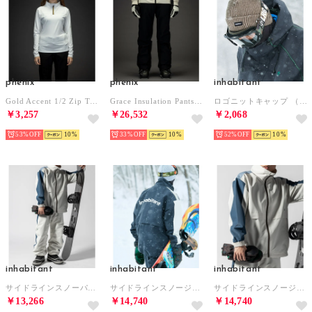
phenix
phenix
inhabitant
Gold Accent 1/2 Zip Tee ゴールドアクセントWs1/2ジップティー/Middle レディース/スキーウェア/インナー （ホワイト）
Grace Insulation Pants グレイスパデッドパンツ/ GRACE レディース/スキーパンツ/スキーウェア （ブラック）
ロゴニットキャップ （カーキ）
￥3,257
￥26,532
￥2,068
53%
10
33%
10
52%
10
inhabitant
inhabitant
inhabitant
サイドラインスノーパンツ （ホワイト）
サイドラインスノージャケット （ブラック）
サイドラインスノージャケット （ホワイト）
￥13,266
￥14,740
￥14,740