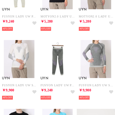
UYN
UYN
UYN
FUSYON LADY UW PANTS LONG【返品不可商品】 （Snow-White）
MOTYON2.0 LADY UW SHIRT SHORT SLEEVE （Blackboard）
MOTYON2.0 LADY UW SHIRT SHORT SLEEVE （white）
￥9,240
￥5,280
￥5,280
40%
40%
40%
UYN
UYN
UYN
FUSYON LADY UW SHIRT LONG SLEEVES （Snow-White）
FUSYON LADY UW PANTS LONG【返品不可商品】 （Anthracite-Purple）
FUSYON LADY UW SHIRT LONG SLEEVES （Anthracite-Purple）
￥9,900
￥9,240
￥9,900
40%
40%
40%