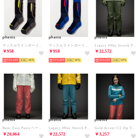
phenix
phenix
phenix
マッスルラインボーイズソックス / ACC / スキーソックス /phenixスキーウェア （ブラック）
マッスルラインボーイズソックス / ACC / スキーソックス /phenixスキーウェア （ネイビー）
Legacy 4Way Stretch Pants レガシー4WAYストレッチスノーパンツ メンズ/スキーウェア/スキーパンツ （カーキ）
￥958
￥958
￥22,572
33%
10
33%
10
43%
10
phenix
phenix
phenix
Basic Easy Pants ベーシックイージーパンツ/LEGACY レディース/スキーウェア （ピンク）
Legacy 4Way Stretch Pants レガシー4WAYストレッチスノーパンツ メンズ/スキーウェア/スキーパンツ （ターコイズブルー）
Gold Accent 1/2 Zip Tee ゴールドアクセントWs1/2ジップティー/Middle レディース/スキーウェア/インナー （ターコイズブルー）
￥20,064
￥22,572
￥3,257