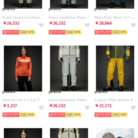
phenix
phenix
phenix
Grace Insulation Pants グレイスパデッドパンツ/ GRACE レディース/スキーパンツ/スキーウェア （ベージュ）
Grace Insulation Pants グレイスパデッドパンツ/ GRACE レディース/スキーパンツ/スキーウェア （ペールブルー）
Basic Easy Pants ベーシックイージーパンツ/LEGACY レディース/スキーウェア （ターコイズブルー）
￥26,532
￥26,532
￥20,064
33%
10
33%
10
43%
10
phenix
phenix
phenix
Gold Accent 1/2 Zip Tee ゴールドアクセントWs1/2ジップティー/Middle レディース/スキーウェア/インナー （コーラル）
Grace Insulation Pants グレイスパデッドパンツ/ GRACE レディース/スキーパンツ/スキーウェア （ホワイト）
Legacy 4Way Stretch Pants レガシー4WAYストレッチスノーパンツ メンズ/スキーウェア/スキーパンツ （マスタード）
￥3,257
￥26,532
￥22,572
53%
10
33%
10
43%
10