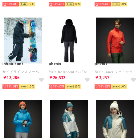
33%
10
33%
10
33%
10
inhabitant
phenix
phenix
サイドラインスノーパンツ （ブラック）
Metallic Accent Ski Two-piece メタリックアクセントスキーツーピース/レディース/スキーウェア上下セット/セットアップ （ブラック）
Basic Inner フェニックスベーシックインナー/Middle メンズ/スキーウェア （レッド）
￥13,266
￥26,532
￥3,257
33%
10
33%
10
53%
10