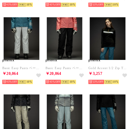
43%
10
43%
10
53%
10
phenix
phenix
phenix
Basic Easy Pants ベーシックイージーパンツ/LEGACY レディース/スキーウェア （ホワイト）
Basic Easy Pants ベーシックイージーパンツ/LEGACY レディース/スキーウェア （ブラック）
Gold Accent 1/2 Zip Tee ゴールドアクセントWs1/2ジップティー/Middle レディース/スキーウェア/インナー （ブラック）
￥20,064
￥20,064
￥3,257
43%
10
43%
10
53%
10