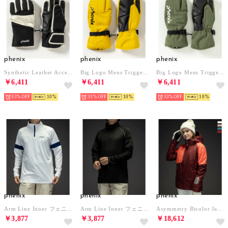
phenix
phenix
phenix
Synthetic Leather Accent Womens Gloves シンセティックレザーアクセントWsグローブ/レディース/スノーグローブ/スキーウェア/手袋/5本指 （ブラック）
Big Logo Mens Trigger Mitten フェニックスビッグロゴメンズトリガーミトン/スノーグローブ メンズ/スキーウェア/グローブ/手袋 （マスタード）
Big Logo Mens Trigger Mitten フェニックスビッグロゴメンズトリガーミトン/スノーグローブ メンズ/スキーウェア/グローブ/手袋 （カーキ）
￥6,411
￥6,411
￥6,411
33%
10
33%
10
33%
10
phenix
phenix
phenix
Arm Line Inner フェニックスアームラインインナー/middle メンズ/スキーウェア （ホワイト）
Arm Line Inner フェニックスアームラインインナー/middle メンズ/スキーウェア （ブラック）
Asymmetry Bicolor Jacket アシンメトリーバイカラージャケット/LEGACY レディース/スキーウェア/アウター （ディープレッド）
￥3,877
￥3,877
￥18,612