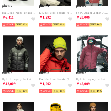
phenix
phenix
phenix
Big Logo Mens Trigger Mitten フェニックスビッグロゴメンズトリガーミトン/スノーグローブ メンズ/スキーウェア/グローブ/手袋 （ブラック）
Double Line Beanie ダブルラインニットハット/ニットキャップ メンズ/スキーウェア/ニット帽/ビーニー （ホワイト）
Snow Angel Jacket スノーエンジェルジャケット/LEGACY レディース/スキーウェア/アウター （ピンク）
￥6,411
￥1,292
￥28,006
33%
10
53%
10
33%
10
phenix
phenix
phenix
Hybrid Legacy Jacket ハイブリッドレガシージャケット/LEGACY メンズ/スキーウェア/アウター （チャコールグレー）
Double Line Beanie ダブルラインニットハット/ニットキャップ メンズ/スキーウェア/ニット帽/ビーニー （フラッシュイエローグリーン）
Hybrid Legacy Jacket ハイブリッドレガシージャケット/LEGACY メンズ/スキーウェア/アウター （ディープレッド）
￥42,009
￥1,292
￥42,009
33%
10
53%
10
33%
10