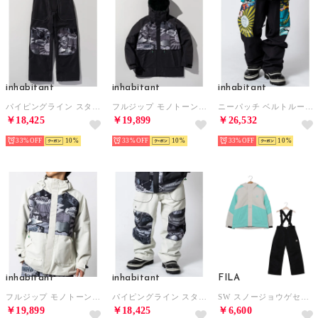
inhabitant
inhabitant
inhabitant
パイピングライン スタイリッシュ スノーパンツ(耐水性/機能性) （BLACK）
フルジップ モノトーン スノージャケット(耐水性/保温性) （BLACK）
ニーパッチ ベルトループ スノーパンツ(耐水性/保温性) （BLACK）
￥18,425
￥19,899
￥26,532
33%
10
33%
10
33%
10
inhabitant
inhabitant
FILA
フルジップ モノトーン スノージャケット(耐水性/保温性) （WHITE）
パイピングライン スタイリッシュ スノーパンツ(耐水性/機能性) （WHITE）
SW スノージョウゲセット （MNT）
￥19,899
￥18,425
￥6,600