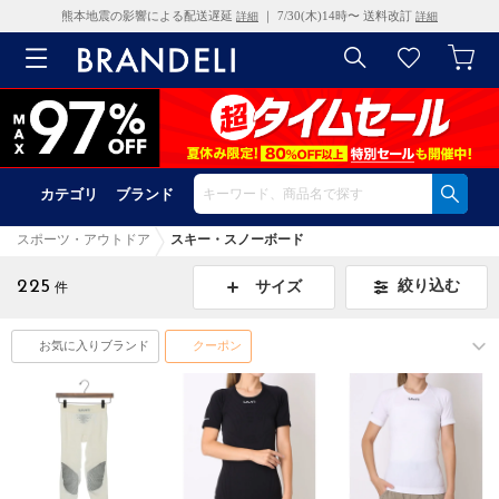
熊本地震の影響による配送遅延
｜ 7/30(木)14時〜 送料改訂
詳細
詳細
カテゴリ
ブランド
スポーツ・アウトドア
スキー・スノーボード
225
絞り込む
サイズ
件
お気に入りブランド
クーポン