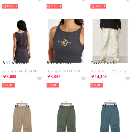
36%
31%
36%
BILLABONG
BILLABONG
Ocean Pacific
/レディス/JACQUARD RIB TANK TOP （OFB）
/レディス/GO FOR IT TANK （OFB）
メンズスノーパンツ （OFF）
￥3,080
￥3,080
￥14,300
30%
30%
35%