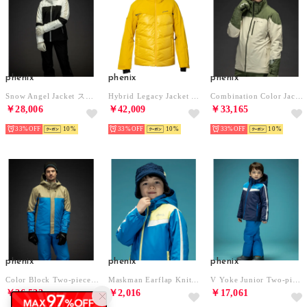
phenix
phenix
phenix
Snow Angel Jacket スノーエンジェルジャケット/LEGACY レディース/スキーウェア/アウター （ブラック）
Hybrid Legacy Jacket ハイブリッドレガシージャケット/LEGACY メンズ/スキーウェア/アウター （マスタード）
Combination Color Jacket コンビネーションカラージャケット/LEGACY メンズ/スキーウェア （ベージュ）
￥28,006
￥42,009
￥33,165
33%
10
33%
10
33%
10
phenix
phenix
phenix
Color Block Two-piece カラーブロックツーピース/メンズ/スキーウェア上下セット/セットアップ （サンドベージュ）
Maskman Earflap Knit Hat マスクマンイヤーフラップニットハット/JUNIOR/キッズ/子供用 ニットキャップ/スキーウェア/ニット帽/キャップ/ビーニー （ネイビー）
V Yoke Junior Two-piece ブイヨークジュニアツーピース/キッズ/子供用スキーウェア アウター上下セット/セットアップ （ブルー）最大20cmサイズ調整可能
￥26,532
￥2,016
￥17,061