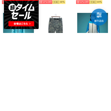
33%
10
53%
10
52%
10
phenix
QUIKSILVER
phenix
V Yoke Junior Two-piece ブイヨークジュニアツーピース/キッズ/子供用スキーウェア アウター上下セット/セットアップ （ネイビー）最大20cmサイズ調整可能
SNOW DOWN CARGO PT （カーキ）
Color Blocking Junior Two-piece ストレートラインスリーブスジュニアツーピース/キッズ /子供用スキーウェア アウター上下セット/セットアップ （ブルー）最大20cmサイズ調整可能
￥17,061
￥18,480
￥15,048
52%
10
40%
43%
10