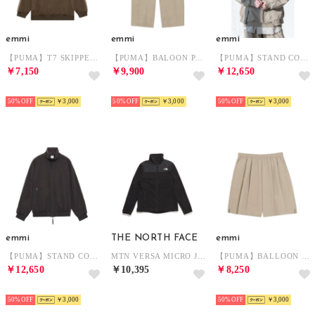
emmi
emmi
emmi
【PUMA】T7 SKIPPER JERSEY （BRW）
【PUMA】BALOON PANTS （LGRY）
【PUMA】STAND COLLAR JACKET （LGRY）
￥7,150
￥9,900
￥12,650
NEW
NEW
NEW
50%
￥3,000
50%
￥3,000
50%
￥3,000
emmi
THE NORTH FACE
emmi
【PUMA】STAND COLLAR JACKET （BLK）
MTN VERSA MICRO JK(マウンテンバーサマイクロジャケット) （K）
【PUMA】BALLOON SHORTS （LGRY）
￥12,650
￥10,395
￥8,250
NEW
NEW
NEW
50%
￥3,000
50%
￥3,000