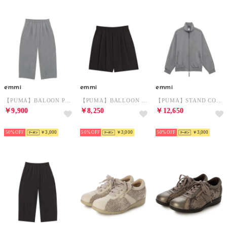
emmi
emmi
emmi
【PUMA】BALOON PANTS （GRY）
【PUMA】BALLOON SHORTS （BLK）
【PUMA】STAND COLLAR JACKET （GRY）
￥9,900
￥8,250
￥12,650
NEW
NEW
NEW
50%
￥3,000
50%
￥3,000
50%
￥3,000