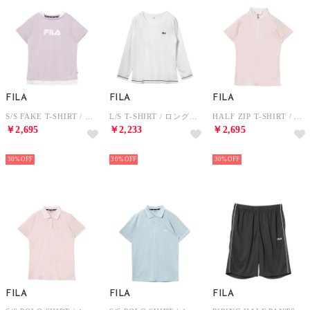
FILA
FILA
FILA
S/S FAKE T-SHIRT / フェイクショートスリーブティーシャツ / 接触冷感、吸水速乾・UV / レディース （LAVENDER）
L/S T-SHIRT / ロングスリーブティーシャツ / 吸水速乾・UV・通気 / レディース （WHITE）
HALF ZIP T-SHIRT / ハーフジップティーシャツ / 吸水速乾・UV・通気 / レディース （PINK）
￥2,695
￥2,233
￥2,695
NEW
NEW
NEW
30%
30%
30%
FILA
FILA
FILA