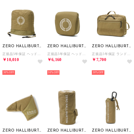
ZERO HALLIBURTON
ZERO HALLIBURTON
ZERO HALLIBURTON
正規品5年保証 ヘッドカバー アイアンカバー ゴルフ おしゃれ アイアン アイアン用 ラウンド用品 リップストップ RGF Series Iron Cover ZHG-HC26 85276 （ベージュ）
正規品5年保証 ヘッドカバー パターカバー ゴルフ おしゃれ マレットタイプ ラウンド用品 リップストップ RGF Series Mallet Putter Cover ZHG-HC26 85274 （ベージュ）
正規品5年保証 ランドリーバッグ ゴルフ スポーツ ブランド 大人 ポーチ ハンドル メンズ レディース おしゃれ RGF Series Laundry Bag ZHG-B26 85287 （ベージュ）
￥10,010
￥6,160
￥7,700
NEW
NEW
NEW
30%
30%
30%
ZERO HALLIBURTON
ZERO HALLIBURTON
ZERO HALLIBURTON