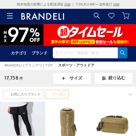
熊本地震の影響による配送遅延
｜ 7/30(木)14時〜 送料改訂
詳細
詳細
カテゴリ
ブランド
BRANDELI (ブランデリ) TOP
スポーツ・アウトドア
17,738
絞り込む
サイズ
件
お気に入りブランド
クーポン