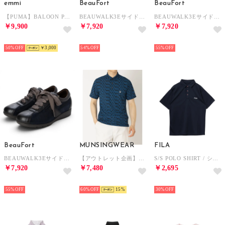
emmi
BeauFort
BeauFort
【PUMA】BALOON PANTS （BLK）
BEAUWALK3Eサイドファスナーレースアップ軽量スニーカー （ベージュコンビヌバック）
BEAUWALK3Eサイドファスナーレースアップ軽量スニーカー （オークコンビ）
￥9,900
￥7,920
￥7,920
NEW
NEW
NEW
50%
￥3,000
54%
55%
BeauFort
MUNSINGWEAR
FILA
BEAUWALK3Eサイドファスナーレースアップ軽量スニーカー （メタリックネイビーコンビ）
【アウトレット企画】マルチロゴプリント半袖シャツ
S/S POLO SHIRT / ショートスリーブポロシャツ / 接触冷感、吸水速乾・UV / メンズ （NAVY）
￥7,920
￥7,480
￥2,695
NEW
NEW
NEW
55%
60%
15
30%