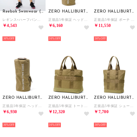
Reebok Swimwear (JP)
ZERO HALLIBURTON
ZERO HALLIBURTON
レギンス×ハーフパンツセット （ブラック）
正規品5年保証 ヘッドカバー ユーティリティカバー ゴルフ おしゃれ ユーティリティ用 ラウンド用品 リップストップ RGF Series UT Cover ZHG-HC26 85273 （ベージュ）
正規品5年保証 ポーチ メンズ レディース ゴルフ 小物入れ おしゃれ ブランド 大人 カート カートポーチ 2層 RGF Series Cart Pouch ZHG-B26 85284 （ベージュ）
￥4,543
￥6,160
￥11,550
NEW
NEW
NEW
30%
30%
30%
ZERO HALLIBURTON
ZERO HALLIBURTON
ZERO HALLIBURTON
正規品5年保証 ヘッドカバー フェアウェイウッドカバー ゴルフ おしゃれ フェアウェイ ラウンド用品 リップストップ RGF Series FW Cover ZHG-HC26 85272 （ベージュ）
正規品5年保証 トートバッグ メンズ レディース ゴルフ ミニ ナイロン ブランド 横 おしゃれ 小さめ カートトート B5 RGF Series Cart Tote ZHG-B26 85283 （ベージュ）
正規品5年保証 シューズケース ゴルフ スポーツ ブランド 大人 手持ち ハンドル メンズ レディース おしゃれ RGF Series Shoes Case ZHG-B26 85285 （ベージュ）
￥6,930
￥12,320
￥7,700
NEW
NEW
NEW
30%
30%
30%