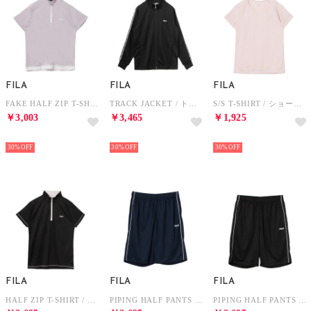
FILA
FILA
FILA
FAKE HALF ZIP T-SHIRT / フェイクハーフジップティーシャツ / 接触冷感、吸水速乾・UV / レディース （LAVENDER）
TRACK JACKET / トラックジャケット / 吸水速乾・UV / レディース （BLACK）
S/S T-SHIRT / ショートスリーブティーシャツ / 吸水速乾・UV・通気 / レディース （PINK）
￥3,003
￥3,465
￥1,925
NEW
NEW
NEW
30%
30%
30%
FILA
FILA
FILA
HALF ZIP T-SHIRT / ハーフジップティーシャツ / 吸水速乾・UV・通気 / レディース （BLACK）
PIPING HALF PANTS / パイピングハーフパンツ / 吸水速乾・UV・通気 / メンズ （NAVY）
PIPING HALF PANTS / パイピングハーフパンツ / 吸水速乾・UV・通気 / メンズ （BLACK）