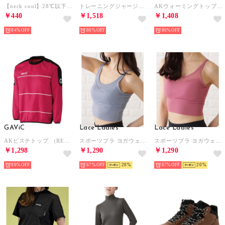
【neck cool】28℃以下で自然凍結 結露しないネッククーラー /メンズ レディース /アウトドア ジョギング バイク 猛暑 熱中症対策 クールリング【返品不可商品】
トレーニングジャージパンツ （NVY）
AKウォーミングトップ （BLU/WHT）
￥440
￥1,518
￥1,408
84%
80%
80%
GAViC
Lace Ladies
Lace Ladies
AKピステトップ （RED/WHT）
スポーツブラ ヨガウェア （ブルーグレー）
スポーツブラ ヨガウェア （ピンク）
￥1,298
￥1,290
￥1,290
80%
67%
20
67%
20