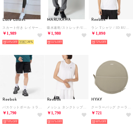
Lace Ladies
MARUKAWA
Reebok
スカート付き レイヤード 9分丈 配色 ヨガ レギンス （ブラック）
吸水速乾/ストレッチ/UVカット 軽くて動きやすい ドライアクティブイージーパンツ / 裾リブ ジョガーパンツ ボトムス メンズ レディース
ラン Tシャツ / ID RUN T-SHIRT （ホワイト）
￥1,989
￥1,980
￥1,090
50%
20
55%
72%
Reebok
Reebok
HYAY
バスケットボール トランジション ショーツ / REEBOK BASKETBALL TRANSITION SHORT （ブラック）
メッシュ タンクトップ / RIVER BB MESH TANK （ホワイト）
クーラーバッグ クーラーバッグ （ベージュ）
￥1,790
￥1,790
￥721
70%
55%
60%