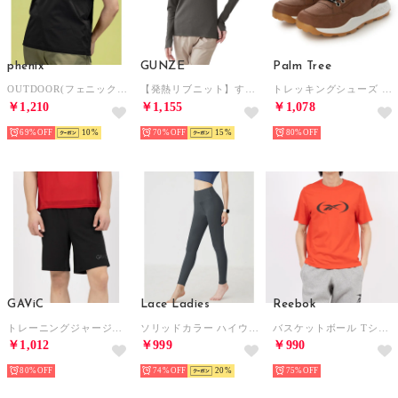
phenix
GUNZE
Palm Tree
OUTDOOR(フェニックスアウトドア)ポケットT－シャツ レディースTシャツ 速乾 ストレッチ 抗菌 防臭 インナー （ブラック）
【発熱リブニット】すっきり暖か ハイネック長袖インナー （チャコールグレー）
トレッキングシューズ トレッキングシューズ （ブラウン）
￥1,210
￥1,155
￥1,078
69%
10
70%
15
80%
GAViC
Lace Ladies
Reebok
トレーニングジャージハーフパンツ （BLK）
ソリッドカラー ハイウエスト タイト フィット ヨガ レギンス （グレー）
バスケットボール Tシャツ / BASKETBALL T-SHIRT （レッド）
￥1,012
￥999
￥990
80%
74%
20
75%