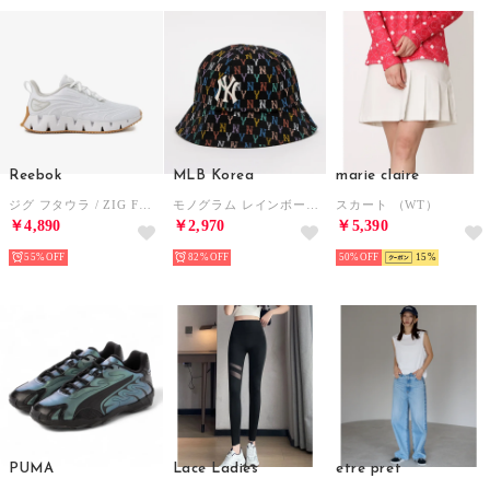
Reebok
MLB Korea
marie claire
ジグ フタウラ / ZIG FUTAURA SA （ホワイト）
モノグラム レインボー ドーム ハット （Black）
スカート （WT）
￥4,890
￥2,970
￥5,390
55%
82%
50%
15
PUMA
Lace Ladies
etre pret