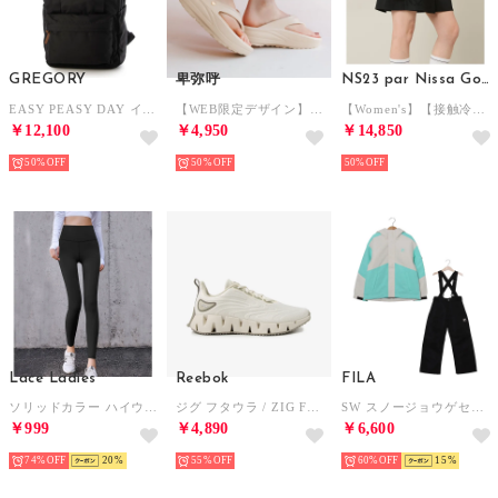
GREGORY
卑弥呼
NS23 par Nissa Golf
EASY PEASY DAY イージーピージーデイ メンズ レディース リュック デイパック （BLACK）
【WEB限定デザイン】リカバリートングサンダル/661251 （ベージュ）
【Women's】【接触冷感／UVカット／撥水】ストレッチプリーツキュロット （ブラック）
￥12,100
￥4,950
￥14,850
50%
50%
50%
Lace Ladies
Reebok
FILA
ソリッドカラー ハイウエスト タイト フィット ヨガ レギンス （ブラック）
ジグ フタウラ / ZIG FUTAURA SA （チョーク）
SW スノージョウゲセット （MNT）
￥999
￥4,890
￥6,600
74%
20
55%
60%
15