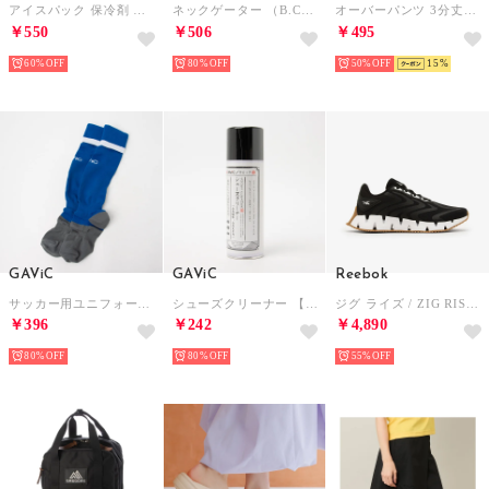
アイスパック 保冷剤 氷嚢 保冷パック アイスパック 2個セット 長時間 冷却 暑さ対策 アウトドア レジャー スポーツ ソフトタイプ 再利用 （ブルー）
ネックゲーター （B.CAMO）
オーバーパンツ 3分丈ボトム ふわふわタッチ【返品不可商品】 （ブラック）
￥550
￥506
￥495
60%
80%
50%
15
GAViC
GAViC
Reebok
サッカー用ユニフォームソックスサイズ （BLU/WHT）
シューズクリーナー 【返品不可商品】 （その他）
ジグ ライズ / ZIG RISE SA （ブラック）
￥396
￥242
￥4,890
80%
80%
55%