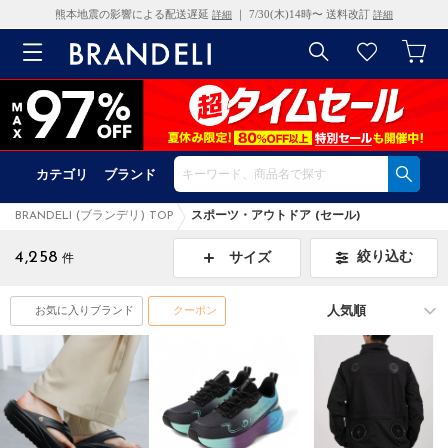
熊本地震の影響による配送遅延
｜ 7/30(木)14時〜 送料改訂
詳細
詳細
カテゴリ
ブランド
BRANDELI (ブランデリ) TOP
スポーツ・アウトドア (セール)
4,258
絞り込む
サイズ
件
お気に入りブランド
クーポン