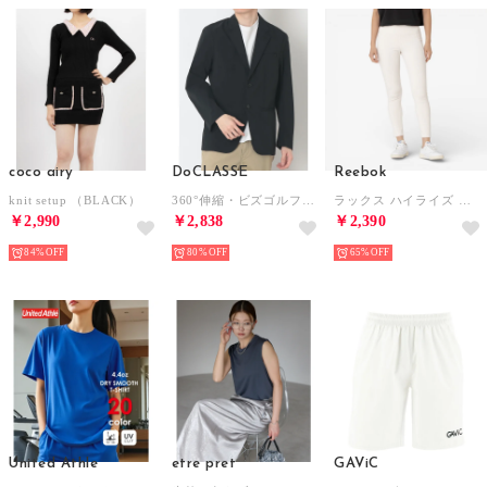
coco airy
DoCLASSE
Reebok
knit setup （BLACK）
360°伸縮・ビズゴルフジャケット （ブラック）
ラックス ハイライズ タイツ / LUX HI-RISE TIGHT （チョーク）
￥2,990
￥2,838
￥2,390
84%
80%
65%
United Athle
etre pret
GAViC