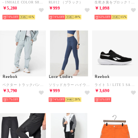
- INHALE COLOR SHIFTING BLACK【401665-01】 （BLACK）
RL012 （ブラック）
生乾き臭をブロック！抗菌防臭 イージーケア UVカットドライノースリーブTシャツ （ホワイト）
￥5,280
￥999
￥1,098
70%
15
74%
20
63%
15
Reebok
Lace Ladies
Reebok
ベクター トラックパンツ / VECTOR TRACK PANT （ブルー）
ソリッドカラー ハイウエスト タイト フィット ヨガ レギンス （ネイビー）
ライト 5 / LITE 5 SA （ブラック/ホワイト）
￥3,790
￥999
￥3,690
57%
74%
20
55%