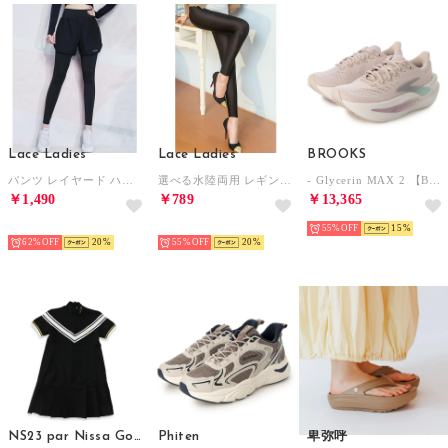
Lace Ladies
Lace Ladies
BROOKS
パンツ レイヤード ハイウエスト ヨガ レギンス 水着 水陸両用【返品不可商品】 （ブラック）
選べる水陸両用 レギンス トレンカ【返品不可商品】 （レギンス）
- Glycerin MAX 2 【BRW4682-P】 （P）
￥1,490
￥789
￥13,365
HOT
HOT
55%
15
62%
20
55%
20
NS23 par Nissa Golf
Phiten
卑弥呼