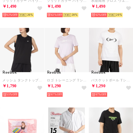
ソリッドカラー ハイウエスト ポケット付き ヨガ レギンス （パープル）
ソリッドカラー ハイウエスト ポケット付き ヨガ レギンス （ネイビー）
水陸両用 クロス ウエスト 配色 ハイウエスト ヨガ パンツ レギンス （ブラック）
￥1,490
￥1,490
￥1,490
62%
20
62%
20
62%
20
Reebok
Reebok
Reebok
メッシュ タンクトップ / RIVER BB MESH TANK （ブラック）
ロゴ トレーニング Tシャツ / CASIDY CORE SS TOP （ペールパープル）
バスケットボール Tシャツ / BASKETBALL T-SHIRT （ホワイト）
￥1,790
￥1,290
￥1,290
55%
67%
67%