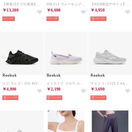
【林菜乃子プロ着用】【レディース】サッカーワンピース （ブラック）
PHL014 ウォーキングスニーカー （ブラウン）
【WEB限定デザイン】リカバリートングサンダル/661251 （ブラウン）
￥13,200
￥6,600
￥4,950
61%
50%
50%
Reebok
Reebok
Reebok
ジグ ライズ / ZIG RISE SA （ブラック）
ストライド フロウ スリップ / STRIDE FLOW SLIP （パープル）
ライト 5 / LITE 5 SA （ムーン）
￥4,890
￥2,190
￥3,690
55%
50%
55%