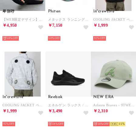
卑弥呼
Phiten
In'crewsive
【WEB限定デザイン】リカバリートングサンダル/661251 （ブラック）
メタックス ランニングシューズ （ブルー）
COOLING JACKET ペルチェ付き クーリングジャケット【返品不可商品】 （ブラック）
￥4,950
￥7,150
￥1,999
SELECT
SELECT
HOT
50%
50%
92%
In'crewsive
Reebok
NEW ERA
COOLING JACKET ペルチェ付き クーリングジャケット【返品不可商品】 （ホワイト）
エネルゲン ラックス / ENERGEN LUX SA （ブラック）
Atlanta Braves - 9TWENTY SPRING VIBES SGRS 【14490404】 （ライトグリーン）
￥1,999
￥3,490
￥2,310
HOT
HOT
HOT
92%
54%
50%
15