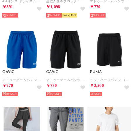
4.4オンス ドライスムース Tシャツ 半袖 ジム ヨガ ピラティス フィットネス 5700 （ロイヤルブルー）
生乾き臭をブロック！抗菌防臭 イージーケア UVカットドライノースリーブTシャツ （チャコールグレー）
マトゥーゲームパンツ （WHT）
￥891
￥1,098
￥770
55%
63%
15
80%
GAViC
GAViC
PUMA
マトゥーゲームパンツ （BLU）
マトゥーゲームパンツ （BLK）
ニットハーフパンツ （ブラック）
￥770
￥770
￥2,200
80%
80%
58%