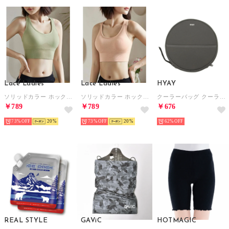
Lace Ladies
Lace Ladies
HYAY
ソリッドカラー ホック付き バック クロス ハーフトップ （ミント）
ソリッドカラー ホック付き バック クロス ハーフトップ （ベージュ）
クーラーバッグ クーラーバッグ （チャコール）
￥789
￥789
￥676
73%
20
73%
20
62%
REAL STYLE
GAViC
HOTMAGIC