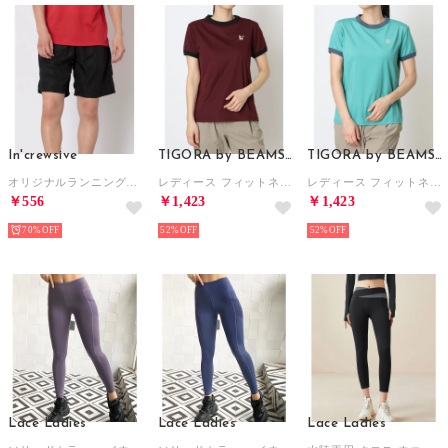
In'crewsive
TIGORA by BEAMS DESIGN
TIGORA by BEAMS DESIGN
オリジナルランニングショートパンツ ウエア （ブラック）
レディース フィットネス 半袖Tシャツ リンガーTシャツ TRBM-3P2535TS （レッド）
レディース フィットネス 半袖Tシャツ リンガーTシャツ TRBM-3P2535TS （グリーン）
￥556
￥1,423
￥1,423
70%
52%
52%
Lace Ladies
Lace Ladies
Lace Ladies