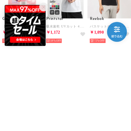
GIO&GIA
Printstar
Reebok
【全5色】エクササイズバンド 筋トレから軽いストレッチまで 男女兼用 フィットネス ストレッチ トレーニング ヨガ（ピンク）
吸水速乾 UVカット 4.4oz ADP ドライ ポロシャツ トップス 半袖 男女兼用 スポーツ テニス ゴルフ 00302 （ホワイト）
バスケットボール オーディナリー エリート Tシャツ / GS BASKETBALL ORDINARY ELITE TEE （ブラック）
￥198
￥1,172
￥1,090
64%
59%
72%
Reebok
Palm Tree
TIGORA
アスリート Tシャツ / ATHLETE TEE （レッド）
トレッキングシューズ トレッキングシューズ （ウィート）
レディース 陸上/ランニング 半袖Tシャツ ランニング レディース無地半袖Tシャツ TR-3R2224TS （ブルー）
￥1,290
￥1,078
￥999
67%
80%
50%