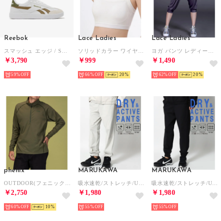
Reebok
Lace Ladies
Lace Ladies
スマッシュ エッジ / SMASH EDGE SA （フットウェアホワイト/ブラウン）
ソリッドカラー ワイヤレス パッド入り スポーツ ブラ （ホワイト）
ヨガ パンツ レディース ヨガウエア サルエル ヨガ ホットヨガ ベリーダンス （ダークグレー）
￥3,790
￥999
￥1,490
59%
66%
20
62%
20
phenix
MARUKAWA
MARUKAWA
OUTDOOR(フェニックスアウトドア)ハーフジップ長袖Tシャツ メンズTシャツ 速乾 ストレッチ 抗菌 防臭 インナー （カーキ）
吸水速乾/ストレッチ/UVカット 軽くて動きやすい ドライアクティブイージーパンツ / 裾リブ ジョガーパンツ ボトムス メンズ レディース
吸水速乾/ストレッチ/UVカット 軽くて動きやすい ドライアクティブイージーパンツ / 裾リブ ジョガーパンツ ボトムス メンズ レディース
￥2,750
￥1,980
￥1,980
60%
10
55%
55%