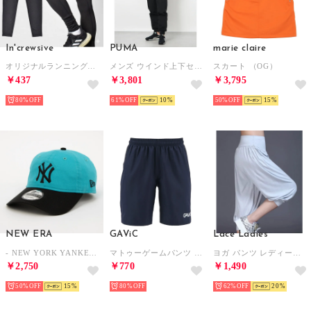
In'crewsive
PUMA
marie claire
オリジナルランニングレギンス ウエア （ブラック）
メンズ ウインド上下セット CB レトロ ウーブントレーニングスーツ_ 846463 （ブラック）
スカート （OG）
￥437
￥3,801
￥3,795
80%
61%
10
50%
15
NEW ERA
GAViC
Lace Ladies
- NEW YORK YANKEES CO 9TWENTY CCT BLK 14699753 （CCT BLK）
マトゥーゲームパンツ （NVY）
ヨガ パンツ レディース ヨガウエア サルエル ヨガ ホットヨガ ベリーダンス （ライトグレー）
￥2,750
￥770
￥1,490
50%
15
80%
62%
20