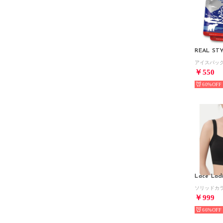
REAL ST
￥550
60%
Lace Lad
￥999
66%