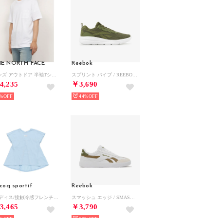
E NORTH FACE
Reebok
メンズ アウトドア 半袖Tシャツ S/S Small Logo Pocket Tee_ショートスリーブスモールロゴポケットティー NT32547 （ホワイト）
スプリント バイブ / REEBOK SPRINT VIBE SA （オリーブグリーン）
4,235
￥3,690
%
44%
 coq sportif
Reebok
/レディス/接触冷感フレンチスリーブフレアシャツ （BL00）
スマッシュ エッジ / SMASH EDGE SA （フットウェアホワイト/ブラウン）
3,465
￥3,790