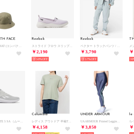
TH FACE
Reebok
Reebok
TH
/COMPACT HAT (コンパクトハット) （CK）
ストライド フロウ スリップ / STRIDE FLOW SLIP （パープル）
ベクター トラックパンツ / VECTOR TRACK PANT （ブルー）
￥2,190
￥3,790
￥
50%
57%
30
Columbia
UNDER ARMOUR
le
ライト 5 / LITE 5 SA （ムーン）
レディス アウトドア 半袖Tシャツ ポーラーパイオニアIIショートスリーブTシャツ XL7660 （Safari）
UA ARMOUR Printed Legging (Downpour Gray / /）
￥4,158
￥3,850
￥