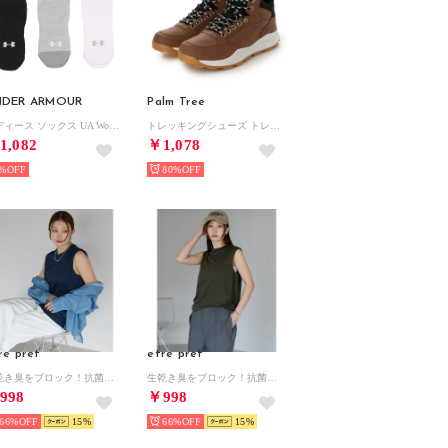
NDER ARMOUR
Palm Tree
レディース ソックス UA Womens 3P No Show Socks 1359233 （Assorted / / Assorted）
トレッキングシューズ トレッキングシューズ （ブラウン）
1,082
￥1,078
%
80%
re pret
etre pret
生乾き臭をブロック！抗菌防臭 イージーケア UVカットドライノースリーブTシャツ （ネイビー）
生乾き臭をブロック！抗菌防臭 イージーケア UVカットドライノースリーブTシャツ （カーキ）
998
￥998
66%
15
66%
15