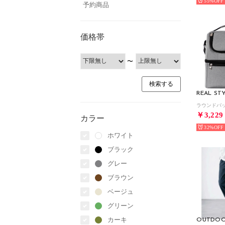
55%
予約商品
価格帯
〜
REAL ST
￥3,229
カラー
32%
ホワイト
ブラック
グレー
ブラウン
ベージュ
グリーン
カーキ