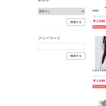
MRU
￥1,980
55%
フリーワード
Lace Lad
￥1,490
62%