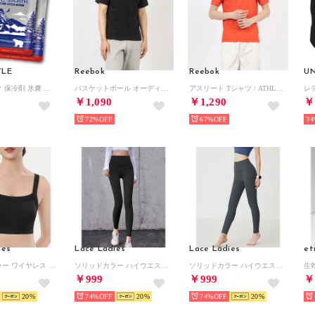
YLE
Reebok
Reebok
U
アイスパック 保冷剤 氷嚢 保冷パック アイスパック 2個セット 長時間 冷却 暑さ対策 アウトドア レジャー スポーツ ソフトタイプ 再利用 （ブルー）
バスケットボール オーディナリー エリート Tシャツ / GS BASKETBALL ORDINARY ELITE TEE （ブラック）
アスリート Tシャツ / ATHLETE TEE （レッド）
￥1,090
￥1,290
￥
72%
67%
34
ies
Lace Ladies
Lace Ladies
et
ソリッドカラー ワイヤレス パッド入り スポーツ ブラ （ブラック）
ソリッドカラー ハイウエスト タイト フィット ヨガ レギンス （ブラック）
ソリッドカラー ハイウエスト タイト フィット ヨガ レギンス （グレー）
￥999
￥999
￥
20
74%
20
74%
20