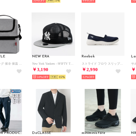
30%
5
44%
30
YLE
NEW ERA
Reebok
La
ラウンドバッグ 保冷 保温 断熱 PEVA クーラーバッグ カートバッグ ランチ 弁当 ショルダー レディース （グレー）
New York Yankees - 9FIFTY TRACKER ALL MESH COOPERSTOWN NAVY/GRAY 【14388560】 （NAVY/GRAY）
ストライド フロウ スリップ / STRIDE FLOW SLIP （ネイビー）
￥3,190
￥2,990
￥
50%
15
32%
OUTDOOR PRODUCTS
DoCLASSE
miniministore
NI