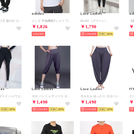
adidas
Lace Ladies
ad
【S～4Lサイズ】楽のび スーパーストレッチ テーパード カラーパンツ イージーパンツ ゴルフパンツ チノパン メンズ ボトムス
メンズ 半袖機能Tシャツ ワークアウト エッセンシャルズ ベース 半袖Tシャツ KD5453 （ホワイト）
RL020 （グリーン）
￥1,826
￥1,790
￥
33%
55%
20
ies
Lace Ladies
Lace Ladies
H
パンツ レイヤード ハイウエスト ヨガ レギンス 水着 水陸両用【返品不可商品】 （ブラック）
ヨガ パンツ レディース ヨガウエア サルエル ヨガ ホットヨガ ベリーダンス （ダークグレー）
サルエル ゆったり ヨガパンツ （ダークグレー）
￥1,490
￥1,490
￥
20
62%
20
31%
20