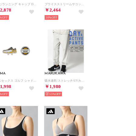
陸上/ランニング キャップ DF クラブ AB FL P キャップ_ FB5682010 （ブラック/(ホワイト)）
プライスストリームサコッシュ （Black）
2,878
￥2,464
%
30%
UMA
MARUKAWA
ユニセックス ゴルフ シャドウキャット キャップ クリップマーカー （White-Sun Stream）
吸水速乾/ストレッチ/UVカット 軽くて動きやすい ドライアクティブイージーパンツ / 裾リブ ジョガーパンツ ボトムス メンズ レディース
1,998
￥1,980
%
55%