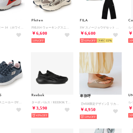
Phiten
FILA
Co
ダウンシフター 14 （ホワイト/ブラック サミットホワイト ブライトクリムゾン ライトクリムゾン）
PHL014 ウォーキングスニーカー （ブラウン）
SW スノージョウゲセット （MNT）
￥6,600
￥6,600
￥
50%
60%
15
30
S
Reebok
U
卑弥呼
レディース スニーカー DYNAMIGHT 2.0 - IN A FLASH 12965W (ネイビー)
ターボ パルス / REEBOK TURBO PULSE SA （ブラック）
【WEB限定デザイン】リカバリートングサンダル/661251 （ブラウン）
￥3,590
￥
￥4,950
49%
30
50%