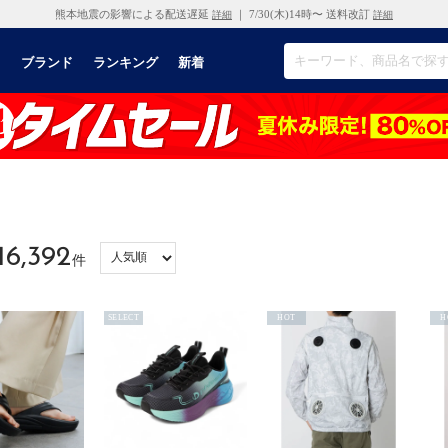
熊本地震の影響による配送遅延
｜ 7/30(木)14時〜 送料改訂
詳細
詳細
リ
ブランド
ランキング
新着
16,392
件
SELECT
HOT
H