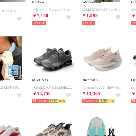
Phiten
In'crewsive
In
メタックス ランニングシューズ （ブルー）
COOLING JACKET ペルチェ付き クーリングジャケット【返品不可商品】 （ホワイト）
【WEB限定デザイン】リカバリートングサンダル/661251 （ブラック）
￥7,150
￥1,999
￥
50%
92%
92
WA
MIZUNO
BROOKS
H
【neck cool】28℃以下で自然凍結 結露しないネッククーラー /メンズ レディース /アウトドア ジョギング バイク 猛暑 熱中症対策 クールリング【返品不可商品】
- UNISEX WAVE PROPHECY LS LIGHT GRAY/DARK GRAY/GRAY【D1GA333704】 （LIGHT GRAY/DARK GRAY/GRAY）
- Glycerin MAX 2 【BRW4682-P】 （P）
￥13,750
￥13,365
￥
50%
15
55%
15