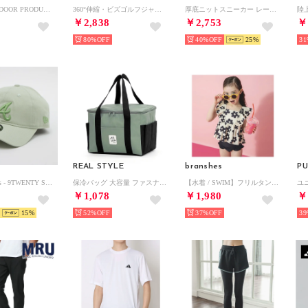
2026SS OUTDOOR PRODUCTS/アウトドア プロダクツ 接触冷感 UVカット ドライ 2WAYストレッチ リラックスパンツ/イージーパンツ レディース メンズ （ネイビー）
360°伸縮・ビズゴルフジャケット （ブラック）
厚底ニットスニーカー レースアップ運動靴 （ブラック）
￥2,838
￥2,753
￥
80%
40%
25
31
REAL STYLE
branshes
P
Atlanta Braves - 9TWENTY SPRING VIBES SGRS 【14490404】 （ライトグリーン）
保冷バッグ 大容量 ファスナー お弁当 クーラーバッグ トート 保温 自立 マチ広 大きめ 軽量 15L 買い物 アウトドア スクエア 手提げ （無地スモークグリーン）
【水着 / SWIM】フリルタンキニ 【返品不可商品】 （ミックス）
￥1,078
￥1,980
￥
15
52%
37%
39