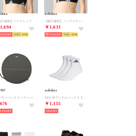
idas
adidas
【吸汗速乾】ハーフトップ （ブラック）
【吸汗速乾】ノンワイヤーブラ 後ろホックタイプ （ライトグレー）
1,694
￥1,633
30%
15
45%
15
YAY
adidas
クーラーバッグ クーラーバッグ （チャコール）
SPW 3Pアンクルソックス【返品不可商品】 （ホワイト/ブラック）
676
￥1,155
62%
30%