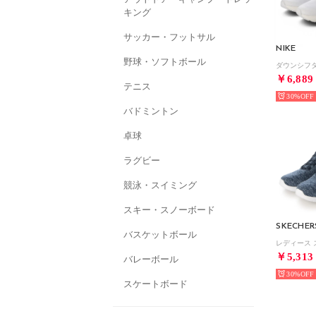
キング
サッカー・フットサル
NIKE
野球・ソフトボール
￥6,889
テニス
30%
バドミントン
卓球
ラグビー
競泳・スイミング
スキー・スノーボード
SKECHER
バスケットボール
￥5,313
バレーボール
30%
スケートボード