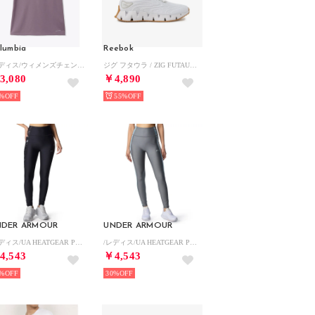
lumbia
Reebok
/レディス/ウィメンズチェンブリンコーブショートスリーブTシャツ （Shale Purple）
ジグ フタウラ / ZIG FUTAURA SA （ホワイト）
3,080
￥4,890
%
55%
NDER ARMOUR
UNDER ARMOUR
/レディス/UA HEATGEAR PRINT LEGGINGS （Black / /）
/レディス/UA HEATGEAR PRINT LEGGINGS （Clay Green / /）
4,543
￥4,543
%
30%