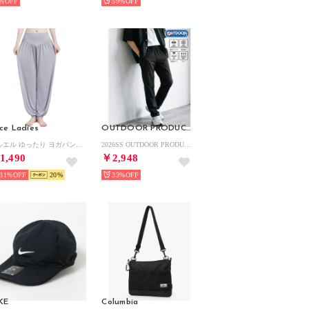
%
59%
ce Ladies
OUTDOOR PRODUCTS
サルエル ゆったり ヨガパンツ （ライトグレー）
2026SS OUTDOOR PRODUCTS/アウトドア プロダクツ 接触冷感 UVカット ドライ 2WAYストレッチ リラックスパンツ/イージーパンツ レディース メンズ （ブラック）
1,490
￥2,948
31%
20
33%
KE
Columbia