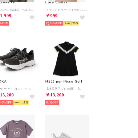
'crewsive
Lace Ladies
COOLING JACKET ペルチェ付き クーリングジャケット【返品不可商品】 （ブラック）
ソリッドカラー ワイヤレス パッド入り スポーツ ブラ （ホワイト）
1,999
￥999
%
66%
20
OKA
NS23 par Nissa Golf
(ホカ) W MACH 6 BLACK / WHITE【1147810-BWHT 】 （BLACK / WHITE）
【林菜乃子プロ着用】【レディース】サッカーワンピース （ブラック）
13,200
￥13,200
40%
15
61%