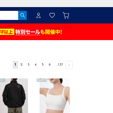
1
2
3
4
5
6
...137
OT
HOT