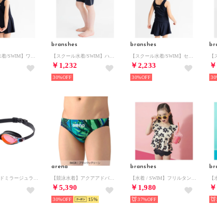
branshes
branshes
br
【スクール水着/SWIM】ワンピース 【返品不可商品】 （ネイビーブルー）
【スクール水着/SWIM】ハーフパンツ 【返品不可商品】 （ネイビーブルー）
【スクール水着/SWIM】セパレートセット 【返品不可商品】 （ネイビーブルー）
￥1,232
￥2,233
￥
30%
30%
30
arena
branshes
br
/キッズ/ワイドミラージュライトゴーグル(GOGGLE) （レッドミラー）
【競泳水着】アクアアドバンスドリミック｜公式大会可【返品不可商品】
【水着 / SWIM】フリルタンキニ 【返品不可商品】 （ミックス）
￥5,390
￥1,980
￥
30%
15
37%