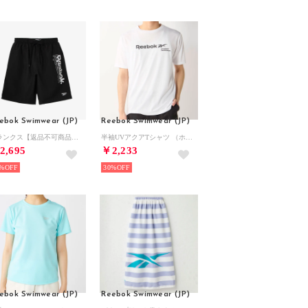
ebok Swimwear (JP)
Reebok Swimwear (JP)
トランクス【返品不可商品】 （ブラック）
半袖UVアクアTシャツ （ホワイト）
2,695
￥2,233
%
30%
ebok Swimwear (JP)
Reebok Swimwear (JP)