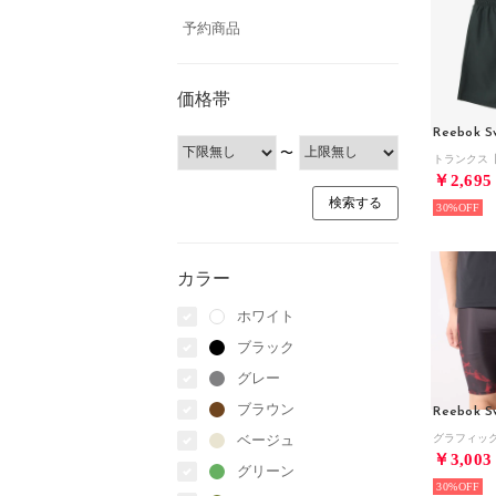
予約商品
価格帯
Reebok S
〜
￥2,695
30%
カラー
ホワイト
ブラック
グレー
ブラウン
Reebok S
ベージュ
￥3,003
グリーン
30%