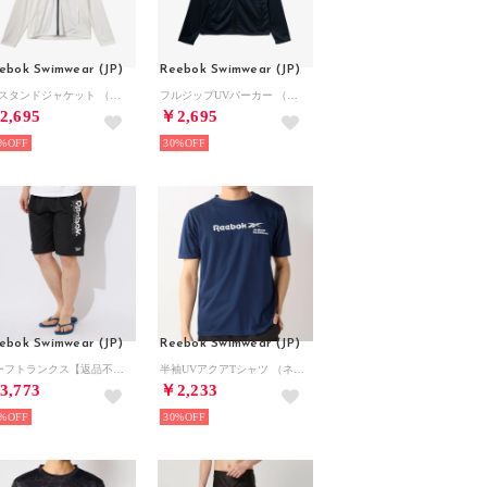
ebok Swimwear (JP)
Reebok Swimwear (JP)
UVスタンドジャケット （ホワイト）
フルジップUVパーカー （ネイビー）
2,695
￥2,695
%
30%
ebok Swimwear (JP)
Reebok Swimwear (JP)
サーフトランクス【返品不可商品】 （ブラック）
半袖UVアクアTシャツ （ネイビー）
3,773
￥2,233
%
30%