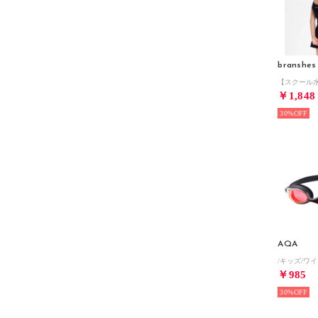
branshes
￥1,848
30%
AQA
￥985
30%