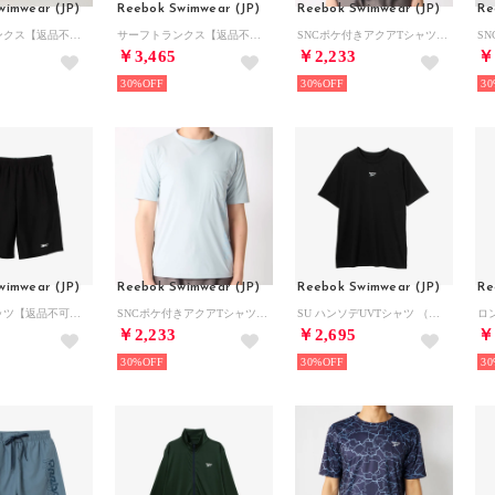
wimwear (JP)
Reebok Swimwear (JP)
Reebok Swimwear (JP)
Re
サーフトランクス【返品不可商品】 （ブラック）
サーフトランクス【返品不可商品】 （ネイビー）
SNCポケ付きアクアTシャツ （ミント）
￥3,465
￥2,233
￥
30%
30%
30
wimwear (JP)
Reebok Swimwear (JP)
Reebok Swimwear (JP)
Re
ロングスパッツ【返品不可商品】 （ブラック×ブラック）
SNCポケ付きアクアTシャツ （ライトグレー）
SU ハンソデUVTシャツ （ブラック）
￥2,233
￥2,695
￥
30%
30%
30