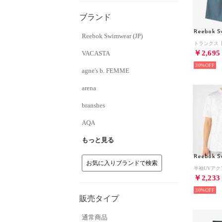
ブランド
Reebok S
Reebok Swimwear (JP)
￥2,695
VACASTA
30%
agne's b. FEMME
arena
branshes
AQA
もっと見る
Reebok S
お気に入りブランドで検索
￥2,233
30%
販売タイプ
通常商品