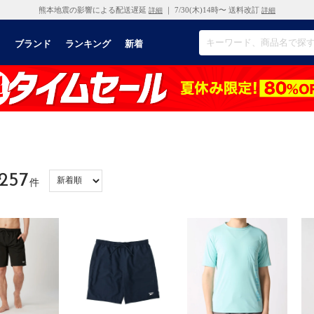
熊本地震の影響による配送遅延
｜ 7/30(木)14時〜 送料改訂
詳細
詳細
リ
ブランド
ランキング
新着
257
件