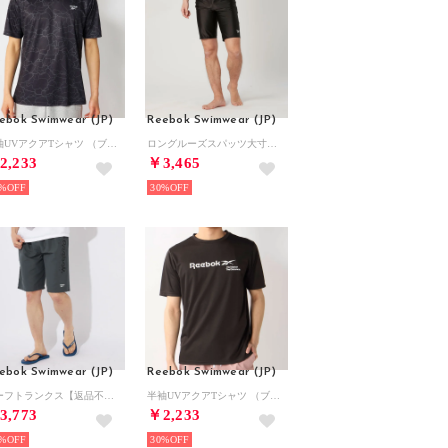
ebok Swimwear (JP)
Reebok Swimwear (JP)
半袖UVアクアTシャツ （ブラック）
ロングルーズスパッツ大寸【返品不可商品】 （ブラック）
2,233
￥3,465
%
30%
ebok Swimwear (JP)
Reebok Swimwear (JP)
サーフトランクス【返品不可商品】 （ダークグリーン）
半袖UVアクアTシャツ （ブラック）
3,773
￥2,233
%
30%