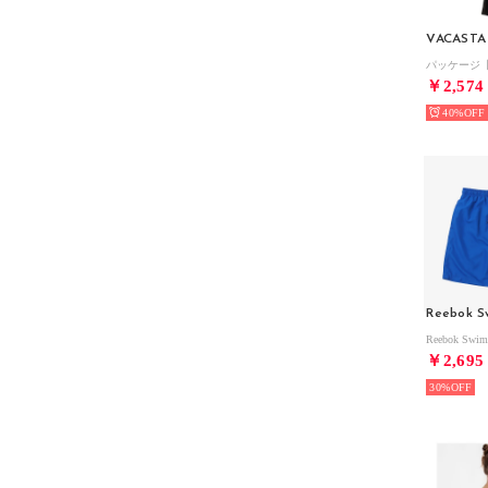
VACASTA
￥2,574
40%
Reebok S
￥2,695
30%