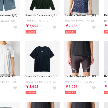
wimwear (JP)
Reebok Swimwear (JP)
Reebok Swimwear (JP)
Re
トランクス【返品不可商品】 （ダークブルー）
UVスタンドジャケット （グリーン）
半袖UVアクアTシャツ （ネイビー）
￥2,695
￥2,233
￥
30%
30%
30
wimwear (JP)
Reebok Swimwear (JP)
Reebok Swimwear (JP)
Re
半袖UVアクアTシャツ （ホワイト）
SU ハンソデUVTシャツ （ネイビー）
グラフィックスイッチスパッツ【返品不可商品】 （ブラック×ライトグレー）
￥2,695
￥3,003
￥
30%
30%
30