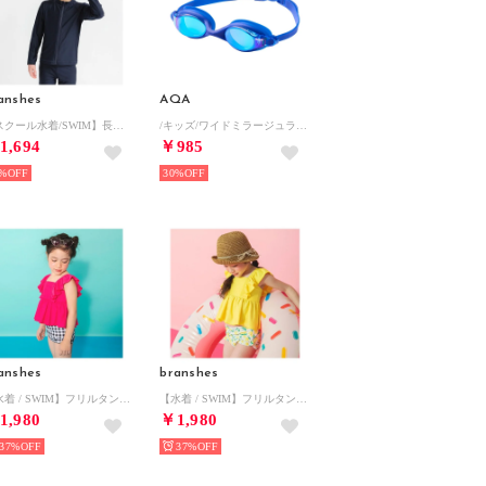
anshes
AQA
【スクール水着/SWIM】長袖ラッシュガード 【返品不可商品】 （ネイビーブルー）
/キッズ/ワイドミラージュライトゴーグル(GOGGLE) （ブルーミラー）
1,694
￥985
%
30%
anshes
branshes
【水着 / SWIM】フリルタンキニ 【返品不可商品】 （ピンク）
【水着 / SWIM】フリルタンキニ 【返品不可商品】 （イエロー）
1,980
￥1,980
37%
37%