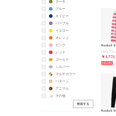
カーキ
ブルー
ネイビー
パープル
イエロー
オレンジ
ピンク
Reebok S
レッド
￥1,771
ゴールド
30%
シルバー
マルチカラー
パターン
アニマル
その他
Reebok S