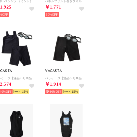
袖UVTシャツ （ミント）
パネルプリント巻きタオル （ライトブルー）
1,925
￥1,771
%
30%
ACASTA
VACASTA
パッケージ【返品不可商品】 （NV）
パッケージ【返品不可商品】 （BK）
2,574
￥1,914
40%
15
40%
15