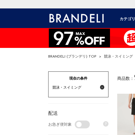
カテゴ
BRANDELI (ブランデリ) TOP
>
競泳・スイミング
現在の条件
商品数：
競泳・スイミング
配送
?
お急ぎ便対象