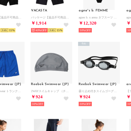
VACASTA
agne's b. FEMME
ag
パッケージ【返品不可商品】 （BK）
パッケージ【返品不可商品】 （NV）
agnes b. x arena タフスーツ トレーニング ワンピース 水着【返品不可商品】 （ブラック）
￥1,914
￥12,320
￥
15
40%
15
30%
30
予約
wimwear (JP)
Reebok Swimwear (JP)
Reebok Swimwear (JP)
ar
Reebok Swimwear トランクス【返品不可商品】 （BL）
2WAYスイムキャップ （チャコールグレー）
曇り止め付きスイムゴーグル【返品不可商品】 （ブラック）
￥924
￥924
￥
30%
30%
30