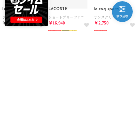
le coq sportif
LACOSTE
le coq sportif
プラクティスシャツ （BL00）
ショートプリーツテニススカート （オフホワイト）
サンスクリーン半袖Tシャツ （BL00）
￥4,543
￥16,940
￥2,750
30%
15
35%
Printstar
Printstar
Printstar
吸水速乾 UVカット 4.4oz ADP ドライ ポロシャツ トップス 半袖 男女兼用 スポーツ テニス ゴルフ 00302 （バーガンディー）
吸水速乾 UVカット 4.4oz ADP ドライ ポロシャツ トップス 半袖 男女兼用 スポーツ テニス ゴルフ 00302 （オリーブ）
吸水速乾 UVカット 4.4oz ADP ドライ ポロシャツ トップス 半袖 男女兼用 スポーツ テニス ゴルフ 00302 （ブラック）
￥1,172
￥1,172
￥1,172
59%
59%
59%