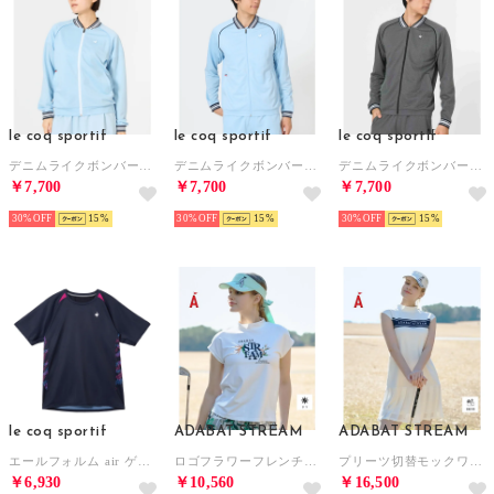
le coq sportif
le coq sportif
le coq sportif
デニムライクボンバージャケット
デニムライクボンバージャケット
デニムライクボンバージャケット
￥7,700
￥7,700
￥7,700
30%
15
30%
15
30%
15
le coq sportif
ADABAT STREAM
ADABAT STREAM
エールフォルム air ゲームシャツ
ロゴフラワーフレンチモックT （ホワイト(001)）
プリーツ切替モックワンピース （ホワイト(001)）
￥6,930
￥10,560
￥16,500