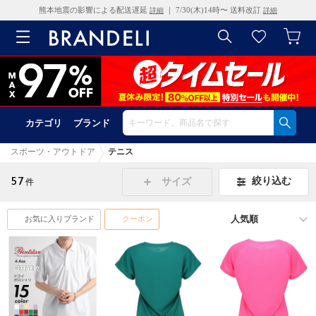
熊本地震の影響による配送遅延
｜ 7/30(木)14時〜 送料改訂
詳細
詳細
カテゴリ
ブランド
スポーツ・アウトドア
テニス
57
絞り込む
サイズ
件
お気に入りブランド
クーポン