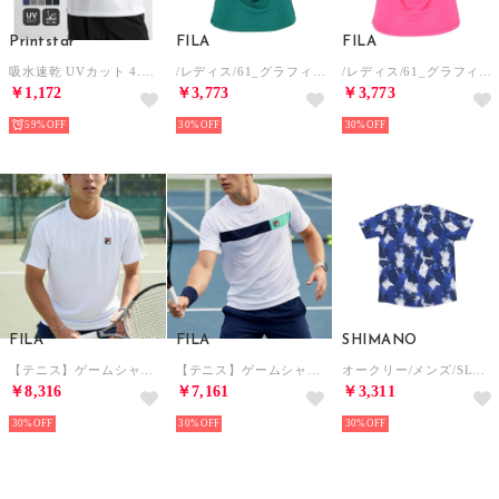
Printstar
FILA
FILA
吸水速乾 UVカット 4.4oz ADP ドライ ポロシャツ トップス 半袖 男女兼用 スポーツ テニス ゴルフ 00302 （ホワイト）
/レディス/61_グラフィックTシャツ(GRAPHIC T-SHIRT) （ダークグリーン）
/レディス/61_グラフィックTシャツ(GRAPHIC T-SHIRT) （ピンク）
￥1,172
￥3,773
￥3,773
59%
30%
30%
FILA
FILA
SHIMANO
【テニス】ゲームシャツ / メンズ （WHITE）
【テニス】ゲームシャツ / メンズ （WHITE）
オークリー/メンズ/SLANT GRAPHIC SS TEE 13.0 （GREEN PRINT）
￥8,316
￥7,161
￥3,311
30%
30%
30%