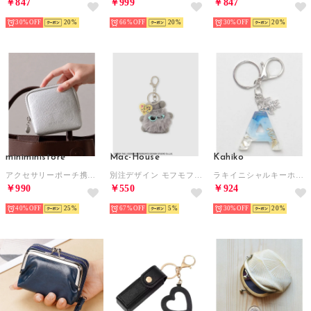
￥847
￥999
￥847
30%
20
66%
20
30%
20
miniministore
Mac-House
Kahiko
アクセサリーポーチ携帯用ジュエリーポーチ （シルバー）
別注デザイン モフモフサングラスキーホルダー （グレー）
ラキイニシャルキーホルダー （A）
￥990
￥550
￥924
40%
25
67%
5
30%
20