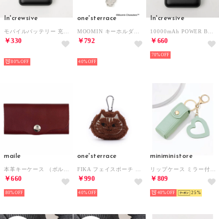
In'crewsive
one'sterrace
In'crewsive
モバイルバッテリー 充電器 10000mAh【返品不可商品】 （ブラック）
MOOMIN キーホルダー リトルミイ横 （シルバー(906)）
10000mAh POWER BANK【返品不可商品】 （BLACK）
￥330
￥792
￥660
HOT
HOT
70%
80%
40%
maile
one'sterrace
miniministore
本革キーケース （ボルドー）
FIKA フェイスポーチ （ブラウン(943)）
リップケース ミラー付き バッグチャーム
￥660
￥990
￥809
80%
40%
40%
25