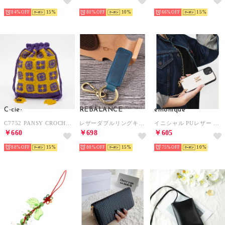
84%
15
80%
10
66%
15
C-cie-
REBALANCE
emonique
C7752 PANSY CROCHET POUCH （パープル）
レザーダブルリングキーホルダー 牛革 （ブルー）
イニシャル PUレザー チェーンストラップ付 iPhoneスマホケース （ホワイト系その他3）
￥660
￥698
￥605
88%
15
88%
15
75%
10