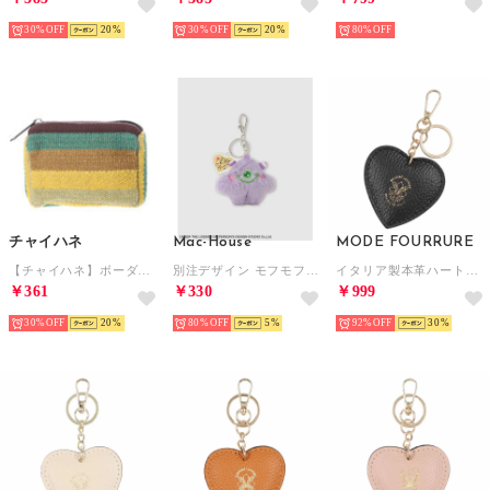
30%
20
30%
20
80%
チャイハネ
Mac-House
MODE FOURRURE
【チャイハネ】ボーダー織りコインパース / ミニポーチ グリーン
別注デザイン モフモフモンスターキーホルダー （ラベンダー）
イタリア製本革ハート型キーホルダー （ブラック）
￥361
￥330
￥999
30%
20
80%
5
92%
30