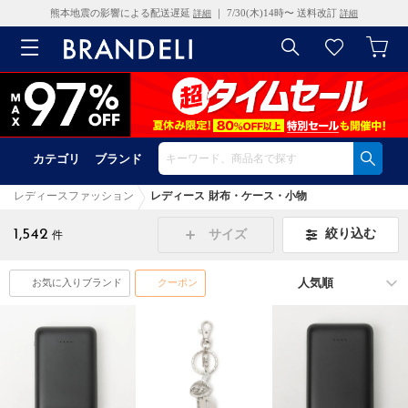
熊本地震の影響による配送遅延
｜ 7/30(木)14時〜 送料改訂
詳細
詳細
カテゴリ
ブランド
レディースファッション
レディース 財布・ケース・小物
1,542
絞り込む
サイズ
件
お気に入りブランド
クーポン