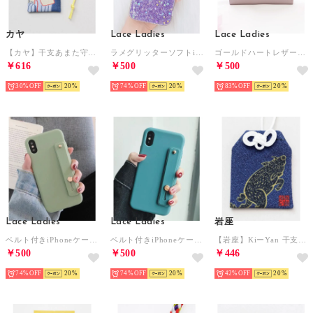
カヤ
Lace Ladies
Lace Ladies
【カヤ】干支あまた守り その他7
ラメグリッターソフトiPhoneケース （パープル）
ゴールドハートレザー調コンパクト財布 （ラベンダー）
￥616
￥500
￥500
30%
20
74%
20
83%
20
Lace Ladies
Lace Ladies
岩座
ベルト付きiPhoneケース スタンド機能 （ミント）
ベルト付きiPhoneケース スタンド機能 （ブルー）
【岩座】KiーYan 干支御守り袋 その他12
￥500
￥500
￥446
74%
20
74%
20
42%
20