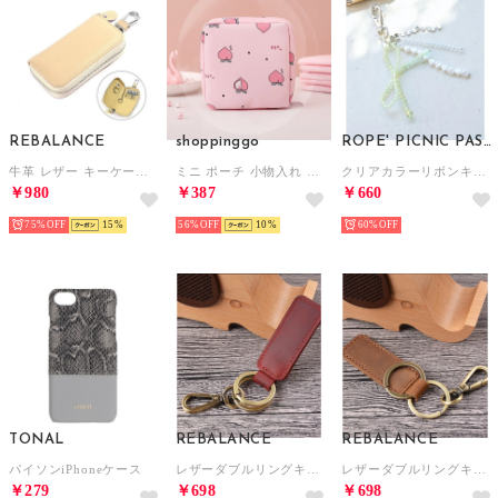
REBALANCE
shoppinggo
ROPE' PICNIC PASSAGE
牛革 レザー キーケース キーバッグ （I）
ミニ ポーチ 小物入れ 小さめ ファスナー カード キーケース サニタリーポーチ ジュニア コスメ （ピンク）
クリアカラーリボンキーホルダー （イエロー系（81））
￥980
￥387
￥660
75%
15
56%
10
60%
TONAL
REBALANCE
REBALANCE
パイソンiPhoneケース
レザーダブルリングキーホルダー 牛革 （レッド）
レザーダブルリングキーホルダー 牛革 （ブラウン）
￥279
￥698
￥698