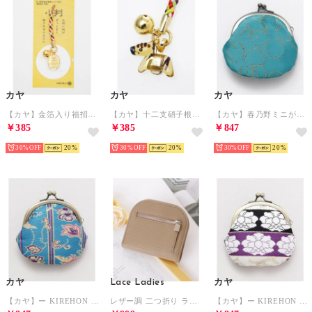
カヤ
カヤ
カヤ
【カヤ】金箔入り福招きガラスストラップ 根付 その他5
【カヤ】十二支硝子根付 ストラップ その他7
【カヤ】春乃野ミニがま口 グリーン系その他
￥385
￥385
￥847
30%
20
30%
20
30%
20
カヤ
Lace Ladies
カヤ
【カヤ】ー KIREHON ー 裂本 ミニがま口 その他5
レザー調 二つ折り ラウンド ミニ ウォレット （グレージュ）
【カヤ】ー KIREHON ー 裂本 ミニがま口 その他6