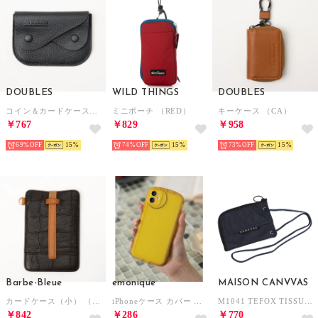
DOUBLES
WILD THINGS
DOUBLES
コイン＆カードケース（NVY）
ミニポーチ （RED）
キーケース （CA）
￥767
￥829
￥958
69%
15
74%
15
73%
15
Barbe-Bleue
emonique
MAISON CANVVAS
カードケース（小） （DBR）
iPhoneケース カバー クリア プロテクション （イエロー）
M1041 TEFOX TISSUE POUCH （ネイビー）
￥842
￥286
￥770