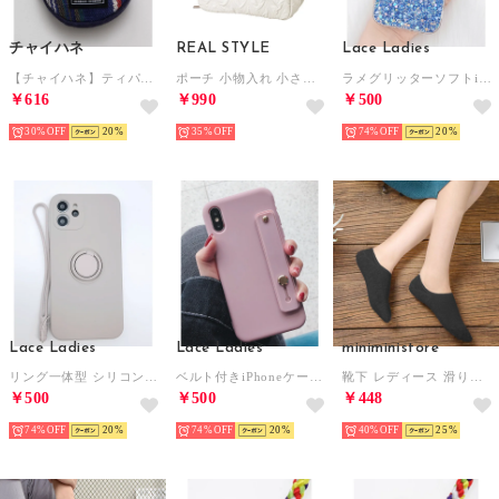
チャイハネ
REAL STYLE
Lace Ladies
【チャイハネ】ティパールカラビナ付きラウンドポーチ パープル
ポーチ 小物入れ 小さめ レディース 化粧ポーチ メイクポーチ コスメ 自立 旅行 トラベル 通勤 通学 スクエア おしゃれ 上品 贈り物 （オフホワイト）
ラメグリッターソフトiPhoneケース （ブルー）
￥616
￥990
￥500
30%
20
35%
74%
20
Lace Ladies
Lace Ladies
miniministore
リング一体型 シリコン ストラップ付 スマホケース （ラベンダー）
ベルト付きiPhoneケース スタンド機能 （ピンク）
靴下 レディース 滑りにくい ソックス
￥500
￥500
￥448
74%
20
74%
20
40%
25