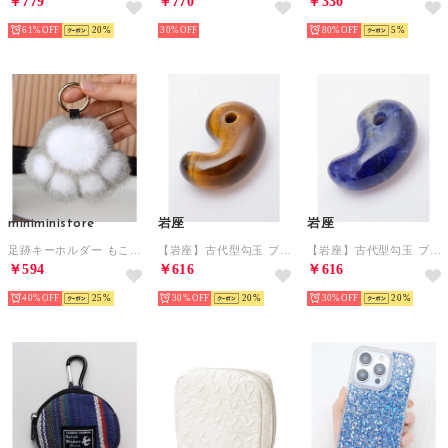
￥779
￥770
￥330
61%
20
30%
80%
5
miniministore
岩座
岩座
足跡キーホルダー もこもこファーチャーム （A03）
【岩座】古代型勾玉 ブラウン
【岩座】古代型勾玉 ブルー
￥594
￥616
￥616
40%
25
30%
20
30%
20