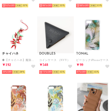
93%
15
88%
15
88%
15
チャイハネ
DOUBLES
TONAL
◆【チャイハネ】魔除け・幸運のお守り チリホルダー 唐辛子ストラップ レッド
コインケース （NVY）
ピーコックiPhoneケース
￥192
￥548
￥99
30%
20
73%
15
97%
15