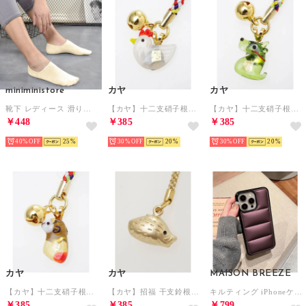
miniministore
カヤ
カヤ
靴下 レディース 滑りにくい ソックス
【カヤ】十二支硝子根付 ストラップ その他10
【カヤ】十二支硝子根付 ストラップ その他5
￥448
￥385
￥385
40%
25
30%
20
30%
20
カヤ
カヤ
MAISON BREEZE
【カヤ】十二支硝子根付 ストラップ その他9
【カヤ】招福 干支鈴根付 ストラップ その他12
キルティング iPhoneケース アイフォンケース iPhone 13 13Pro 14 14Pro 15 15Pro KNF05 （パープル）
￥385
￥385
￥799