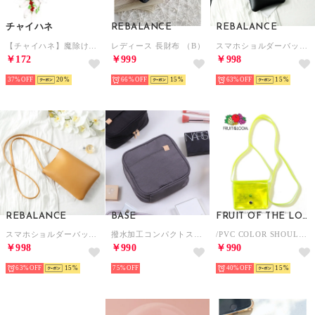
チャイハネ
REBALANCE
REBALANCE
【チャイハネ】魔除け・幸運のお守り チリホルダー ホワイト
レディース 長財布 （B）
スマホショルダーバッグ （C）
￥172
￥999
￥998
37%
20
66%
15
63%
15
REBALANCE
BASE
FRUIT OF THE LOOM
スマホショルダーバッグ （A）
撥水加工コンパクトスクエアポーチ 化粧ポーチ （ダークグレー）
/PVC COLOR SHOULDER WALLET / カラービニール 財布 ポーチ （イエロー）
￥998
￥990
￥990
63%
15
75%
40%
15