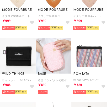
MODE FOURRURE
MODE FOURRURE
MODE FOURRURE
イタリア製本革ハート型キーホルダー （ベージュ）
イタリア製本革ハート型キーホルダー （ライトキャメル）
イタリア製本革ハート型キーホルダー （ベビーピンク）
￥999
￥999
￥999
92%
30
92%
30
92%
30
WILD THINGS
BASE
POMTATA
ウォレット （BLACK）
縦型 コンパクト化粧ポーチ （ピンク(花柄)）
P2089 MYS POUCH （ネイビー）
￥988
￥899
￥880
69%
15
71%
80%
15