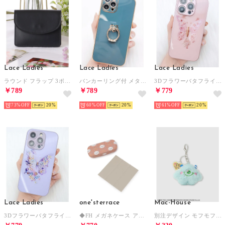
Lace Ladies
Lace Ladies
Lace Ladies
ラウンド フラップ 3ポケット コンパクト ウォレット （ブラック）
バンカーリング付 メタルフレームiPhoneケース カバー （ブルーグレー）
3DフラワーバタフライiPhoneケース （ピンク）
￥789
￥789
￥779
73%
20
60%
20
61%
20
Lace Ladies
one'sterrace
Mac-House
3DフラワーバタフライiPhoneケース （ラベンダー）
◆FH メガネケース アニマル （オレンジ(967)）
別注デザイン モフモフモンスターキーホルダー （サックス）