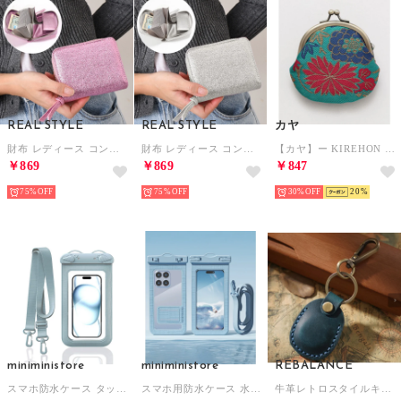
REAL STYLE
REAL STYLE
カヤ
財布 レディース コンパクト ジャバラ カードウォレット スリップ式 グリッターカラー ラメ おしゃれ 小銭入れ お札 通す お札を折らない ファスナー 大容量 （ピンク）
財布 レディース コンパクト ジャバラ カードウォレット スリップ式 グリッターカラー ラメ おしゃれ 小銭入れ お札 通す お札を折らない ファスナー 大容量 （シルバー）
【カヤ】ー KIREHON ー 裂本 ミニがま口 その他2
￥869
￥869
￥847
75%
75%
30%
20
miniministore
miniministore
REBALANCE
スマホ防水ケース タッチ可 スマホポーチ （ライトブルー）
スマホ用防水ケース 水中撮影スマホポーチ （ライトブルー）
牛革レトロスタイルキーホルダー （ブルー）