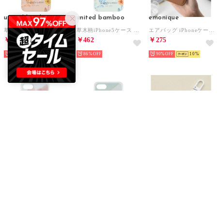
united bamboo
united bamboo
emonique
草木柄iPhone5ケース ワイン
草木柄iPhone5ケース サックス
エアバッグ iPhoneケース カバー ソフトシリコン ジャケット 耐衝撃ケース （ブラウン）
￥499
￥462
￥275
84%
86%
90%
10
TONAL
TONAL
ROPE' PICNIC PASSAGE
フラワーiPhoneケース
ジオメトリックiPhoneケース
【ドラえもんコレクション】マーブルカラーイニシャルアクリルチャーム （イエロー系（81））
￥270
￥99
￥297
91%
15
97%
15
70%