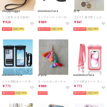
shoppinggo
miniministore
カヤ
ミニ財布 がま口財布2点セットガマ口 取手付き レディース 本革 小銭入れ 小さい財布 レザー ミニウォレット スキミング防止 （ネイビー）
リップケース ミラー付き バッグチャーム
【カヤ】春乃野ミニがま口 ホワイト
￥924
￥809
￥847
30%
10
40%
25
30%
20
miniministore
styiro
miniministore
スマホ用防水ケース 水中撮影スマホポーチ （ブラック）
タッセルポンポンチャーム （ミックス2）
スマホ防水ケース タッチ可 スマホポーチ （ピンク）
￥773
￥880
￥773
40%
25
46%
40%
25