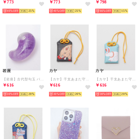
￥773
￥773
￥798
40%
25
40%
25
66%
15
岩座
カヤ
カヤ
【岩座】古代型勾玉 パープル
【カヤ】干支あまた守り その他12
【カヤ】干支あまた守り その他4
￥616
￥616
￥616
30%
20
30%
20
30%
20