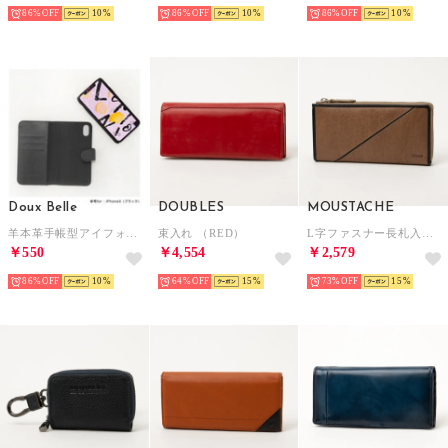
86%
10
86%
10
86%
10
Doux Belle
DOUBLES
MOUSTACHE
羊本革手帳型アイフォンケース2way (ブラック)
束入れ （RED）
L字ファスナー長札入れ （OAK）
￥550
￥4,554
￥2,579
86%
10
64%
15
73%
15