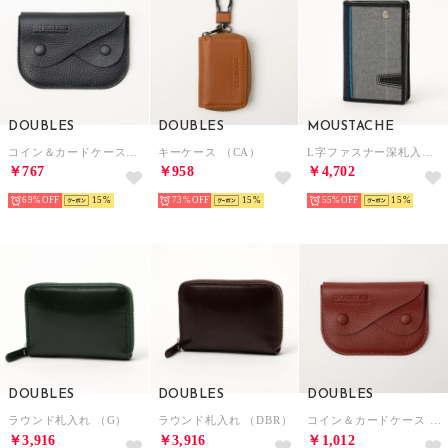
DOUBLES
DOUBLES
MOUSTACHE
コイン＆カードケース（NVY）
キーケース （CA）
L字ファスナー深札入れ （GRY）
￥767
￥958
￥4,702
69%
15
73%
15
55%
15
DOUBLES
DOUBLES
DOUBLES
ラウンド札入れ （G）
ラウンド札入れ （DBR）
コイン＆カードケース （RED）
￥3,916
￥3,916
￥1,012