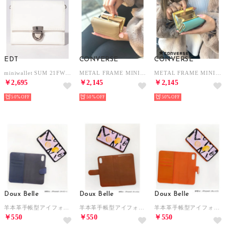
EDT
CONVERSE
CONVERSE
miniwallet SUM 21FW 2 （ホワイト）
METAL FRAME MINI WALLET プレゼント ギフト （ベージュ）
METAL FRAME MINI WALLET プレゼント ギフト （ミント）
￥2,695
￥2,145
￥2,145
50%
50%
50%
Doux Belle
Doux Belle
Doux Belle
羊本革手帳型アイフォンケース2way (ネイビー)
羊本革手帳型アイフォンケース2way (キャメル)
羊本革手帳型アイフォンケース2way (オレンジ)
￥550
￥550
￥550