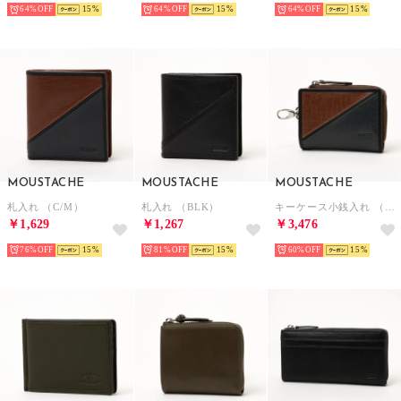
64%
15
64%
15
64%
15
MOUSTACHE
MOUSTACHE
MOUSTACHE
札入れ （C/M）
札入れ （BLK）
キーケース小銭入れ （C/M）
￥1,629
￥1,267
￥3,476
76%
15
81%
15
60%
15