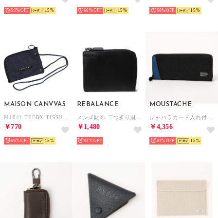
60%
15
60%
15
60%
15
MAISON CANVVAS
REBALANCE
MOUSTACHE
M1041 TEFOX TISSUE POUCH （ネイビー）
メンズ財布 二つ折り財布 （A）
ジャバラカード入れ付き束入れ （BU）
￥770
￥1,480
￥4,356
66%
15
83%
64%
15