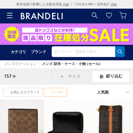
熊本地震の影響による配送遅延
｜ 7/30(木)14時〜 送料改訂
詳細
詳細
カテゴリ
ブランド
メンズファッション
メンズ 財布・ケース・小物 (セール)
157
絞り込む
サイズ
件
お気に入りブランド
クーポン