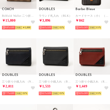
COACH
DOUBLES
Barbe-Bleue
Billfold Wallet 二つ折財布 （グレー）
ラウンド札入れ （BLK）
カードケース（小） （DBR）
￥15,800
￥3,896
￥842
68%
￥1,000
60%
15
84%
15
DOUBLES
DOUBLES
DOUBLES
三つ折り小銭入れ （NVY）
三つ折り小銭入れ （BLK）
三つ折り小銭入れ （RED）
￥2,011
￥1,533
￥1,449
77%
15
82%
15
83%
15