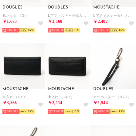
DOUBLES
DOUBLES
MOUSTACHE
札バサミ （G）
L字ファスナー小銭入れ （G）
L字ファスナー長札入れ （NVY）
￥1,673
￥3,168
￥2,487
83%
15
64%
15
77%
15
MOUSTACHE
MOUSTACHE
DOUBLES
束入れ （NVY）
束入れ （BLK）
キーホルダー （NVY）
￥3,366
￥2,114
￥1,544
64%
15
77%
15
64%
15