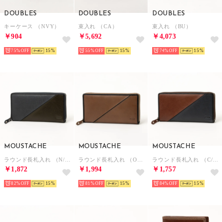
DOUBLES
DOUBLES
DOUBLES
キーケース （NVY）
束入れ （CA）
束入れ （BU）
￥904
￥5,692
￥4,073
75%
15
55%
15
74%
15
MOUSTACHE
MOUSTACHE
MOUSTACHE
ラウンド長札入れ （N/M）
ラウンド長札入れ （OAK）
ラウンド長札入れ （C/M）
￥1,872
￥1,994
￥1,757
82%
15
81%
15
84%
15