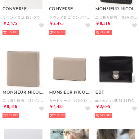
CONVERSE
CONVERSE
MONSIEUR NICOLE
ラウンドロゴ ロングウォレット プレゼント ギフト （ベージュ）
ラウンドロゴ ロングウォレット プレゼント ギフト （ブラック）
二つ折り財布 （91その他2）
￥2,475
￥2,475
￥8,316
50%
50%
73%
MONSIEUR NICOLE
MONSIEUR NICOLE
EDT
二つ折り財布 （29グレー）
カードケース （29グレー）
miniwallet SUM 21FW 2 （ブラック）
￥8,316
￥4,455
￥2,695
73%
73%
50%