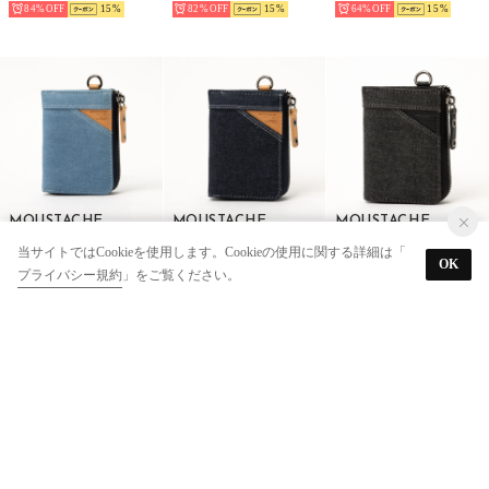
84%
15
82%
15
64%
15
MOUSTACHE
MOUSTACHE
MOUSTACHE
L字ファスナー小銭入れ （BU）
L字ファスナー小銭入れ （NVY）
L字ファスナー小銭入れ （BLK）
当サイトではCookieを使用します。Cookieの使用に関する詳細は「
OK
￥952
￥2,376
￥2,376
プライバシー規約
」をご覧ください。
85%
15
64%
15
64%
15