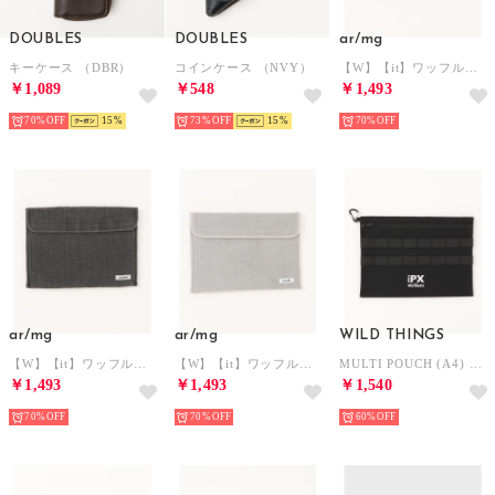
DOUBLES
DOUBLES
ar/mg
キーケース （DBR）
コインケース （NVY）
【W】【it】ワッフル生地 シンプル軽量 PCケース （ベージュ）
￥1,089
￥548
￥1,493
70%
15
73%
15
70%
ar/mg
ar/mg
WILD THINGS
【W】【it】ワッフル生地 シンプル軽量 PCケース （チャコール）
【W】【it】ワッフル生地 シンプル軽量 PCケース （ライトグレー）
MULTI POUCH (A4) （ブラック）
￥1,493
￥1,493
￥1,540
70%
70%
60%